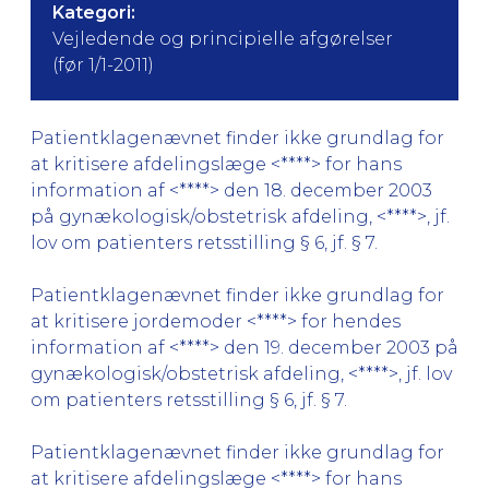
Kategori:
Vejledende og principielle afgørelser
(før 1/1-2011)
Patientklagenævnet finder ikke grundlag for
at kritisere afdelingslæge <****> for hans
information af <****> den 18. december 2003
på gynækologisk/obstetrisk afdeling, <****>, jf.
lov om patienters retsstilling § 6, jf. § 7.
Patientklagenævnet finder ikke grundlag for
at kritisere jordemoder <****> for hendes
information af <****> den 19. december 2003 på
gynækologisk/obstetrisk afdeling, <****>, jf. lov
om patienters retsstilling § 6, jf. § 7.
Patientklagenævnet finder ikke grundlag for
at kritisere afdelingslæge <****> for hans