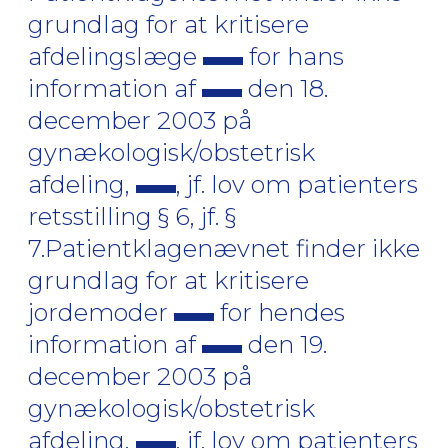
grundlag for at kritisere
afdelingslæge
for hans
information af
den 18.
december 2003 på
gynækologisk/obstetrisk
afdeling,
, jf. lov om patienters
retsstilling § 6, jf. §
7.Patientklagenævnet finder ikke
grundlag for at kritisere
jordemoder
for hendes
information af
den 19.
december 2003 på
gynækologisk/obstetrisk
afdeling,
, jf. lov om patienters