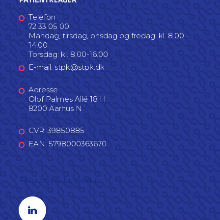
Telefon
72 33 05 00
Mandag, tirsdag, onsdag og fredag: kl. 8.00 -
14.00
Torsdag: kl. 8.00-16.00
E-mail: stpk@stpk.dk
Adresse
Olof Palmes Allé 18 H
8200 Aarhus N
CVR: 39850885
EAN: 5798000363670
Følg os på LinkedIn
Linkedin profil