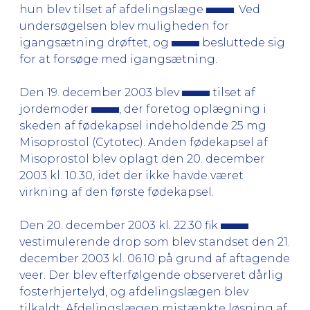
hun blev tilset af afdelingslæge
. Ved
undersøgelsen blev muligheden for
igangsætning drøftet, og
besluttede sig
for at forsøge med igangsætning.
Den 19. december 2003 blev
tilset af
jordemoder
, der foretog oplægning i
skeden af fødekapsel indeholdende 25 mg
Misoprostol (Cytotec). Anden fødekapsel af
Misoprostol blev oplagt den 20. december
2003 kl. 10.30, idet der ikke havde været
virkning af den første fødekapsel.
Den 20. december 2003 kl. 22.30 fik
vestimulerende drop som blev standset den 21.
december 2003 kl. 06.10 på grund af aftagende
veer. Der blev efterfølgende observeret dårlig
fosterhjertelyd, og afdelingslægen blev
tilkaldt. Afdelingslægen mistænkte løsning af