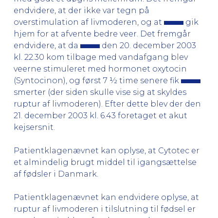
endvidere, at der ikke var tegn på
overstimulation af livmoderen, og at
gik
hjem for at afvente bedre veer. Det fremgår
endvidere, at da
den 20. december 2003
kl. 22.30 kom tilbage med vandafgang blev
veerne stimuleret med hormonet oxytocin
(Syntocinon), og først 7 ½ time senere fik
smerter (der siden skulle vise sig at skyldes
ruptur af livmoderen). Efter dette blev der den
21. december 2003 kl. 6.43 foretaget et akut
kejsersnit.
Patientklagenævnet kan oplyse, at Cytotec er
et almindelig brugt middel til igangsættelse
af fødsler i Danmark.
Patientklagenævnet kan endvidere oplyse, at
ruptur af livmoderen i tilslutning til fødsel er