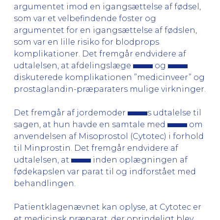
argumentet imod en igangsættelse af fødsel,
som var et velbefindende foster og
argumentet for en igangsættelse af fødslen,
som var en lille risiko for blodprops
komplikationer. Det fremgår endvidere af
udtalelsen, at afdelingslæge
og
diskuterede komplikationen ”medicinveer” og
prostaglandin-præparaters mulige virkninger.
Det fremgår af jordemoder
s udtalelse til
sagen, at hun havde en samtale med
om
anvendelsen af Misoprostol (Cytotec) i forhold
til Minprostin. Det fremgår endvidere af
udtalelsen, at
inden oplægningen af
fødekapslen var parat til og indforstået med
behandlingen.
Patientklagenævnet kan oplyse, at Cytotec er
et medicinsk præparat, der oprindeligt blev