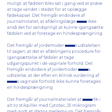
muligt, at fødslen blev sat i gang ved at prøve
at tage vandet i stedet for at oplægge
fødekapsel. Det fremgår endvidere af
journalnotatet, at afdelingslæge
ikke
anså det for sandsynligt at kunne igangsætte
fødslen ved at foretage en hindesprængning.
Det fremgår af jordemoder
s udtalelsen
til sagen, at det er afdelingens procedure for
igangsættelse af fødsler at tage
udgangspunkt i de vaginale forhold. Det
fremgår endvidere af jordemoder
s
udtalelse, at der efter en klinisk vurdering af
s vaginale forhold ikke kunne foretages
en hindesprængning.
Det fremgår af journalmaterialet at
fik i
alt to stikpiller med Cytotec, 25 mikrogram
med godt et døgns mellemrum. Det fremgår