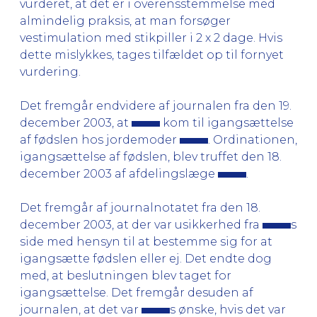
vurderet, at det er i overensstemmelse med
almindelig praksis, at man forsøger
vestimulation med stikpiller i 2 x 2 dage. Hvis
dette mislykkes, tages tilfældet op til fornyet
vurdering.
Det fremgår endvidere af journalen fra den 19.
december 2003, at
kom til igangsættelse
af fødslen hos jordemoder
. Ordinationen,
igangsættelse af fødslen, blev truffet den 18.
december 2003 af afdelingslæge
.
Det fremgår af journalnotatet fra den 18.
december 2003, at der var usikkerhed fra
s
side med hensyn til at bestemme sig for at
igangsætte fødslen eller ej. Det endte dog
med, at beslutningen blev taget for
igangsættelse. Det fremgår desuden af
journalen, at det var
s ønske, hvis det var