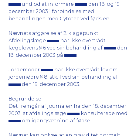
undlod at informere
den 18. og 19.
december 2003 i forbindelse med
behandlingen med Cytotec ved fødslen.
Nævnets afgørelse af 2. klagepunkt
Afdelingslæge
har ikke overtrådt
lægelovens § 6 ved sin behandling af
den
18. december 2003 på
.
Jordemoder
har ikke overtrådt lov om
jordemødre § 8, stk. 1 ved sin behandling af
den 19. december 2003.
Begrundelse
Det fremgår af journalen fra den 18. december
2003, at afdelingslæge
konsulterede med
om igangsætning af fødsel.
Nævnet kan oplyse, at en graviditet normalt