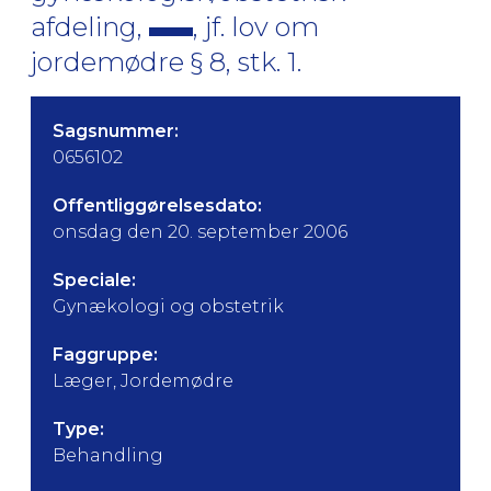
afdeling,
, jf. lov om
jordemødre § 8, stk. 1.
Sagsnummer:
0656102
Offentliggørelsesdato:
onsdag den 20. september 2006
Speciale:
Gynækologi og obstetrik
Faggruppe:
Læger, Jordemødre
Type:
Behandling