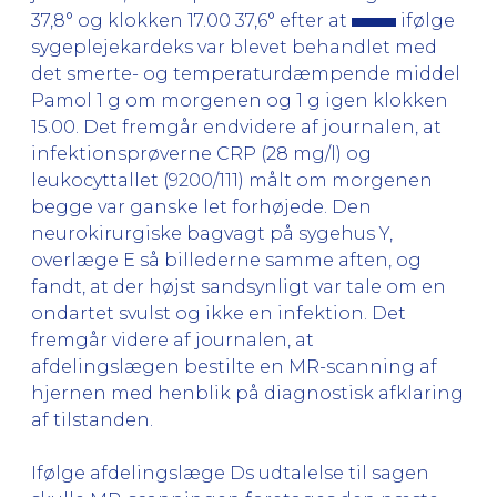
37,8° og klokken 17.00 37,6° efter at
ifølge
sygeplejekardeks var blevet behandlet med
det smerte- og temperaturdæmpende middel
Pamol 1 g om morgenen og 1 g igen klokken
15.00. Det fremgår endvidere af journalen, at
infektionsprøverne CRP (28 mg/l) og
leukocyttallet (9200/111) målt om morgenen
begge var ganske let forhøjede. Den
neurokirurgiske bagvagt på sygehus Y,
overlæge E så billederne samme aften, og
fandt, at der højst sandsynligt var tale om en
ondartet svulst og ikke en infektion. Det
fremgår videre af journalen, at
afdelingslægen bestilte en MR-scanning af
hjernen med henblik på diagnostisk afklaring
af tilstanden.
Ifølge afdelingslæge Ds udtalelse til sagen