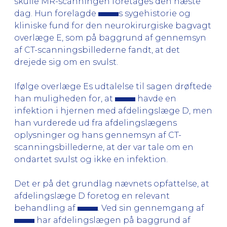
skulle MR-scanningen foretages den næste
dag. Hun forelagde
s sygehistorie og
kliniske fund for den neurokirurgiske bagvagt
overlæge E, som på baggrund af gennemsyn
af CT-scanningsbillederne fandt, at det
drejede sig om en svulst.
Ifølge overlæge Es udtalelse til sagen drøftede
han muligheden for, at
havde en
infektion i hjernen med afdelingslæge D, men
han vurderede ud fra afdelingslægens
oplysninger og hans gennemsyn af CT-
scanningsbillederne, at der var tale om en
ondartet svulst og ikke en infektion.
Det er på det grundlag nævnets opfattelse, at
afdelingslæge D foretog en relevant
behandling af
. Ved sin gennemgang af
har afdelingslægen på baggrund af