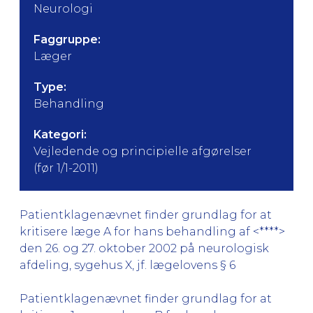
Neurologi
Faggruppe:
Læger
Type:
Behandling
Kategori:
Vejledende og principielle afgørelser
(før 1/1-2011)
Patientklagenævnet finder grundlag for at
kritisere læge A for hans behandling af <****>
den 26. og 27. oktober 2002 på neurologisk
afdeling, sygehus X, jf. lægelovens § 6
Patientklagenævnet finder grundlag for at