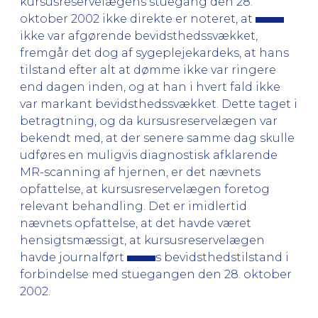
kursusreservelægens stuegang den 28.
oktober 2002 ikke direkte er noteret, at
ikke var afgørende bevidsthedssvækket,
fremgår det dog af sygeplejekardeks, at hans
tilstand efter alt at dømme ikke var ringere
end dagen inden, og at han i hvert fald ikke
var markant bevidsthedssvækket. Dette taget i
betragtning, og da kursusreservelægen var
bekendt med, at der senere samme dag skulle
udføres en muligvis diagnostisk afklarende
MR-scanning af hjernen, er det nævnets
opfattelse, at kursusreservelægen foretog
relevant behandling. Det er imidlertid
nævnets opfattelse, at det havde været
hensigtsmæssigt, at kursusreservelægen
havde journalført
s bevidsthedstilstand i
forbindelse med stuegangen den 28. oktober
2002.