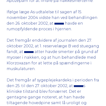
Apozepam for at lindre på nakkesmerterne.
Ifølge læge As udtalelse til sagen af 15.
november 2004 vidste han ved behandlingen
den 26. oktober 2002, at
havde en
rumopfyldende proces i hjernen.
Det fremgår endvidere af journalen den 27.
oktober 2002, at 1. reservelæge B ved stuegang
fandt, at
atter havde smerter på grund af
myoser i nakken, og at hun behandlede med
Klorzoxazan for at lette på spændingerne i
muskulaturen.
Det fremgår af sygeplejekardeks i perioden fra
den 25. til den 27. oktober 2002, at
s
kliniske tilstand blev forværret. Det er
gentagne gange noteret, at han havde
tiltagende hovedpine samt lå uroligt og