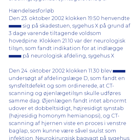
Hændelsesforløb
Den 23. oktober 2002 klokken 19.50 henvendte
sig på skadestuen, sygehus X på grund af
3 dage varende tiltagende voldsom
hovedpine. Klokken 21.10 var der neurologisk
tilsyn, som fandt indikation for at indlægge
på neurologisk afdeling, sygehus X
Den 24. oktober 2002 klokken 11.30 blev
undersøgt af afdelingslæge D, som fandt en
synsfeltdefekt og som ordinerede, at CT-
scanning og øjenlægetilsyn skulle udføres
samme dag. Øjenlægen fandt intet abnormt
udover et dobbeltsidigt, højresidigt synstab
(højresidig homonym hemianopsi), og CT-
scanning af hjernen viste en proces i venstre
baglap, som kunne være såvel svulst som
infektion. Neurokirurgisk bagvagt på sygehus