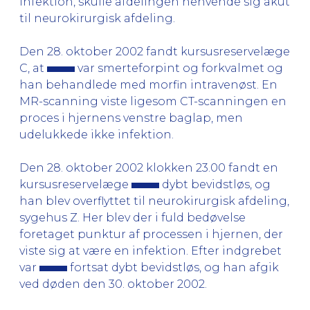
infektion, skulle afdelingen henvende sig akut
til neurokirurgisk afdeling.
Den 28. oktober 2002 fandt kursusreservelæge
C, at
var smerteforpint og forkvalmet og
han behandlede med morfin intravenøst. En
MR-scanning viste ligesom CT-scanningen en
proces i hjernens venstre baglap, men
udelukkede ikke infektion.
Den 28. oktober 2002 klokken 23.00 fandt en
kursusreservelæge
dybt bevidstløs, og
han blev overflyttet til neurokirurgisk afdeling,
sygehus Z. Her blev der i fuld bedøvelse
foretaget punktur af processen i hjernen, der
viste sig at være en infektion. Efter indgrebet
var
fortsat dybt bevidstløs, og han afgik
ved døden den 30. oktober 2002.