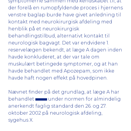
symptomerne sammen med kendskabet til, at
der forelå en rumopfyldende proces i hjernens
venstre baglap burde have givet anledning til
kontakt med neurokirurgisk afdeling med
henblik på et neurokirurgisk
behandlingstilbud, alternativt kontakt til
neurologisk bagvagt. Det var endvidere 1.
reservelægen bekendt, at læge A dagen inden
havde konkluderet, at der var tale om
muskulært betingede symptomer, og at han
havde behandlet med Apozepam, som ikke
havde haft nogen effekt på hovedpinen.
Nævnet finder på det grundlag, at læge A har
behandlet
under normen for almindelig
anerkendt faglig standard den 26. og 27.
oktober 2002 på neurologisk afdeling,
sygehus X.