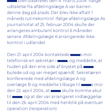
blev udskrevet den 4. marts 2004. Ifølge
udtalelse fra afdelingslæge A var barren
denne dag på plads. Der blev ikke aftalt 1
måneds rutinekontrol. Ifølge afdelingslæge As
journalnotat af 25. februar 2004 skulle der
arrangeres ambulant kontrol 6 måneder
senere. Afdelingslæge A arrangerede ikke
kontrol i udlandet.
Den 21. april 2004 kontaktede
s mor
telefonisk en sekretær i
, og meddelte, at
huden på den ene side af brystet på
bulede ud og var meget spændt. Sekretæren
konfererede med afdelingslæge A og
overlæge B og meddelte tilbage til
s mor
den 22. april 2004, at
skulle komme akut
til
, og at der var arrangeret indlæggelse
til den 26. april 2004 med henblik på eventuel
operation (reoperation).