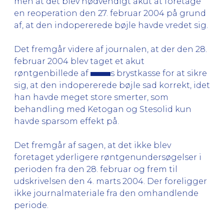
men at det blev nødvendigt akut at foretage
en reoperation den 27. februar 2004 på grund
af, at den indopererede bøjle havde vredet sig.
Det fremgår videre af journalen, at der den 28.
februar 2004 blev taget et akut
røntgenbillede af
s brystkasse for at sikre
sig, at den indopererede bøjle sad korrekt, idet
han havde meget store smerter, som
behandling med Ketogan og Stesolid kun
havde sparsom effekt på.
Det fremgår af sagen, at det ikke blev
foretaget yderligere røntgenundersøgelser i
perioden fra den 28. februar og frem til
udskrivelsen den 4. marts 2004. Der foreligger
ikke journalmateriale fra den omhandlende
periode.