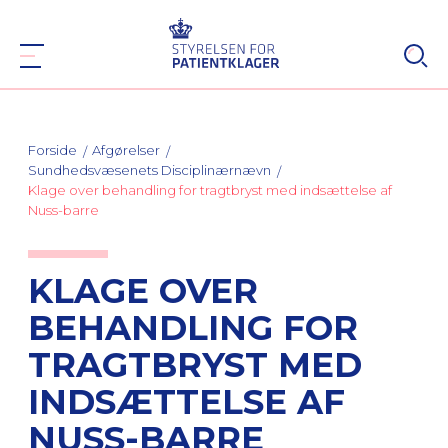
Forside
Afgørelser
Sundhedsvæsenets Disciplinærnævn
Klage over behandling for tragtbryst med indsættelse af
Nuss-barre
KLAGE OVER
BEHANDLING FOR
TRAGTBRYST MED
INDSÆTTELSE AF
NUSS-BARRE