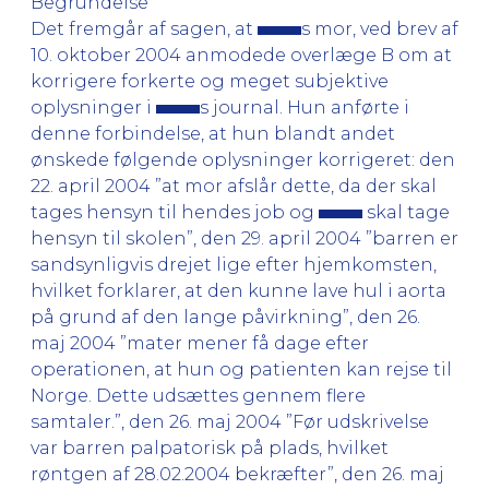
Begrundelse
Det fremgår af sagen, at
s mor, ved brev af
10. oktober 2004 anmodede overlæge B om at
korrigere forkerte og meget subjektive
oplysninger i
s journal. Hun anførte i
denne forbindelse, at hun blandt andet
ønskede følgende oplysninger korrigeret: den
22. april 2004 ”at mor afslår dette, da der skal
tages hensyn til hendes job og
skal tage
hensyn til skolen”, den 29. april 2004 ”barren er
sandsynligvis drejet lige efter hjemkomsten,
hvilket forklarer, at den kunne lave hul i aorta
på grund af den lange påvirkning”, den 26.
maj 2004 ”mater mener få dage efter
operationen, at hun og patienten kan rejse til
Norge. Dette udsættes gennem flere
samtaler.”, den 26. maj 2004 ”Før udskrivelse
var barren palpatorisk på plads, hvilket
røntgen af 28.02.2004 bekræfter”, den 26. maj