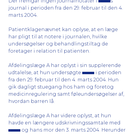
Der fremgår ingen journalnotater i
s
journal i perioden fra den 29. februar til den 4.
marts 2004.
Patientklagenævnet kan oplyse, at en læge
har pligt til at notere i journalen, hvilke
undersøgelser og behandlingstiltag de
foretager i relation til patienten.
Afdelingslæge A har oplyst i sin supplerende
udtalelse, at hun undersøgte
i perioden
fra den 29. februar til den 4. marts 2004. Hun
gik dagligt stuegang hos ham og foretog
medicinregulering samt føleundersøgelser af,
hvordan barren lå.
Afdelingslæge A har videre oplyst, at hun
havde en længere udskrivningssamtale med
og hans mor den 3. marts 2004. Herunder