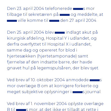
Den 23. april 2004 telefonerede
s mor
tilbage til sekretæren på
og meddelte, at
ville komme til
den 27. april 2004.
Den 25. april 2004 blev
indlagt akut på
kirurgisk afdeling, Hospital Y i udlandet, og
derfra overflyttet til Hospital X i udlandet,
samme dag og opereret for blod i
hjertesækken (hjertetamponade) samt
fjernelse af den indsatte barre, der havde
gnavet hul på legemspulsåren, der blev syet.
Ved brev af 10. oktober 2004 anmodede
s
mor overlæge B om at korrigere forkerte og
meget subjektive oplysninger i
s journal.
Ved brev af 1. november 2004 oplyste overlæge
B til
s mor, at det ikke er tilladt at rette i