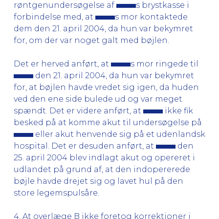
røntgenundersøgelse af
s brystkasse i
forbindelse med, at
s mor kontaktede
dem den 21. april 2004, da hun var bekymret
for, om der var noget galt med bøjlen.
Det er herved anført, at
s mor ringede til
den 21. april 2004, da hun var bekymret
for, at bøjlen havde vredet sig igen, da huden
ved den ene side bulede ud og var meget
spændt. Det er videre anført, at
ikke fik
besked på at komme akut til undersøgelse på
eller akut henvende sig på et udenlandsk
hospital. Det er desuden anført, at
den
25. april 2004 blev indlagt akut og opereret i
udlandet på grund af, at den indopererede
bøjle havde drejet sig og lavet hul på den
store legemspulsåre.
4. At overlæge B ikke foretog korrektioner i