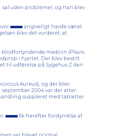
2. sal uden problemer, og han blev
hvor
angiveligt havde været
elsen blev det vurderet, at
d blodfortyndende medicin (Plavix
dprop i hjertet. Der blev bestilt
et til udførelse på Sygehus Z den
.
coccus Aureus), og der blev
. september 2004 var der atter
handling suppleret med tabletter
er.
fik herefter forstyrrelse af
ytmen var blevet normal