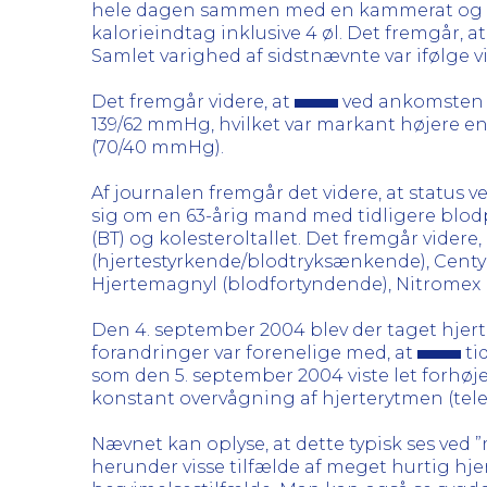
hele dagen sammen med en kammerat og havde
kalorieindtag inklusive 4 øl. Det fremgår, a
Samlet varighed af sidstnævnte var ifølge v
Det fremgår videre, at
ved ankomsten ti
139/62 mmHg, hvilket var markant højere e
(70/40 mmHg).
Af journalen fremgår det videre, at status 
sig om en 63-årig mand med tidligere blodp
(BT) og kolesteroltallet. Det fremgår videre,
(hjertestyrkende/blodtryksænkende), Cent
Hjertemagnyl (blodfortyndende), Nitromex 
Den 4. september 2004 blev der taget hjertek
forandringer var forenelige med, at
ti
som den 5. september 2004 viste let forhøj
konstant overvågning af hjerterytmen (tele
Nævnet kan oplyse, at dette typisk ses ved 
herunder visse tilfælde af meget hurtig hjer