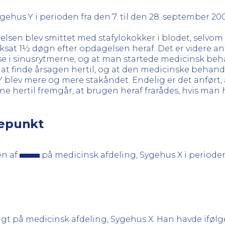
ehus Y i perioden fra den 7. til den 28. september 20
elsen blev smittet med stafylokokker i blodet, selvom
sat 1½ døgn efter opdagelsen heraf. Det er videre anfø
lse i sinusrytmerne, og at man startede medicinsk beh
 at finde årsagen hertil, og at den medicinske behand
blev mere og mere stakåndet. Endelig er det anført, a
e hertil fremgår, at brugen heraf frarådes, hvis man h
gepunkt
en af
på medicinsk afdeling, Sygehus X i perioden 
gt på medicinsk afdeling, Sygehus X. Han havde ifølge