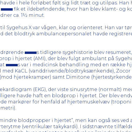
 i hele forløbet følt sig lidt træt og utilpas. Han
t
fik et ildebefindende, hvor han blev klamt- og
idner ca. 1½ minut.
l Sygehus X var vågen, klar og orienteret. Han var tør
nd det blodtryk ambulancepersonalet havde registrere
vedrørende
s tidligere sygehistorie blev resumeret
rop i hjertet (AMI), der blev fulgt ambulant på Sygeh
 at
s var i medicinsk behandling med en række h
yl med KaCL (vanddrivende/blodtryksænkende), Zocor 
(mod hjertekramper) samt Dimitone (hjertestyrkende
ardiogram (EKG), der viste sinusrytme (normalt) med Q-
dligere havde haft en blodprop i hjertet. Der blev end
ede markører for henfald af hjertemuskelvæv (troponin
metri).
”mindre blodpropper i hjertet”, men kan også ses ved
terytme (ventrikulær takykardi). I sidstnævnte tilfæld