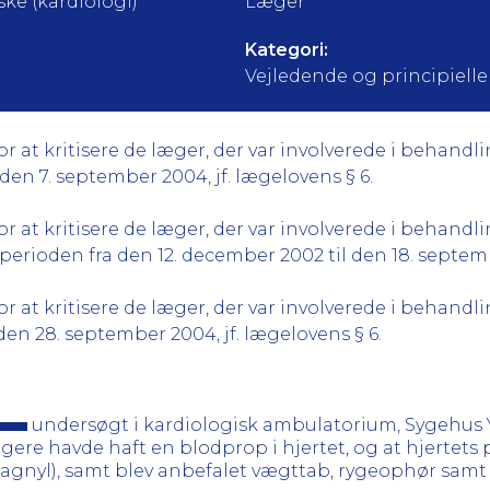
ke (kardiologi)
Læger
Kategori:
Vejledende og principielle a
 at kritisere de læger, der var involverede i behandl
l den 7. september 2004, jf. lægelovens § 6.
at kritisere de læger, der var involverede i behandlin
erioden fra den 12. december 2002 til den 18. septembe
 at kritisere de læger, der var involverede i behandli
l den 28. september 2004, jf. lægelovens § 6.
undersøgt i kardiologisk ambulatorium, Sygehus Y
ligere havde haft en blodprop i hjertet, og at hjerte
gnyl), samt blev anbefalet vægttab, rygeophør samt 