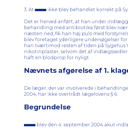
3. At
ikke blev behandlet korrekt på Syg
Det er herved anført, at han under indlægg
behandling med antibiotika først blev iværk
næsten ned, fik han høj puls med forstyrre
blev foretaget yderligere undersøgelser for
han tværtimod resten af tiden på Sygehus Y 
nikotinplaster, selvom det af indlægssedlern
haft en blodprop for nyligt.
Nævnets afgørelse af 1. kla
De læger, der var involverede i behandling
2004, har ikke overtrådt lægelovens § 6.
Begrundelse
blev den 4. september 2004 akut indla