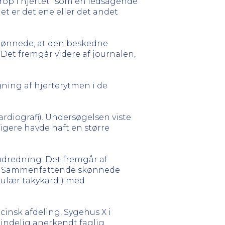
rop i hjertet” som en ledsagende
et er det ene eller det andet
skønnede, at den beskedne
. Det fremgår videre af journalen,
gning af hjerterytmen i de
ardiografi). Undersøgelsen viste
ligere havde haft en større
udredning. Det fremgår af
me. Sammenfattende skønnede
kulær takykardi) med
insk afdeling, Sygehus X i
indelig anerkendt faglig