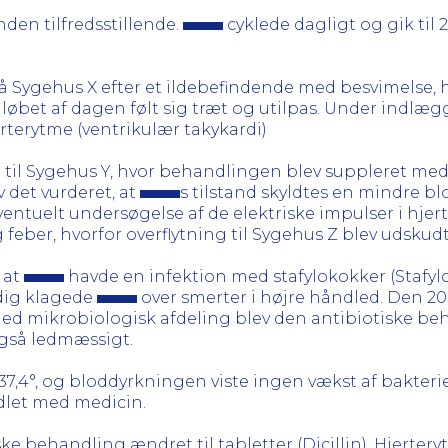
nden tilfredsstillende.
cyklede dagligt og gik til 
å Sygehus X efter et ildebefindende med besvimelse, 
 løbet af dagen følt sig træt og utilpas. Under indlægg
erterytme (ventrikulær takykardi)
t til Sygehus Y, hvor behandlingen blev suppleret me
 det vurderet, at
s tilstand skyldtes en mindre blo
ntuelt undersøgelse af de elektriske impulser i hjert
feber, hvorfor overflytning til Sygehus Z blev udskudt
 at
havde en infektion med stafylokokker (Stafylo
dig klagede
over smerter i højre håndled. Den 20
ed mikrobiologisk afdeling blev den antibiotiske be
også ledmæssigt.
,4°, og bloddyrkningen viste ingen vækst af bakteri
ndlet med medicin.
e behandling ændret til tabletter (Dicillin). Hjerter