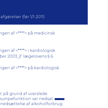
fgørelser (før 1/1-2011)
ingen af <****> på medicinsk
gen af <****> i kardiologisk
r 2003, jf. lægelovens § 6.
ngen af <****> på kardiologisk
, på grund af uvarslede
ts pumpefunktion var nedsat.
nedsættelse af alkoholforbrug.