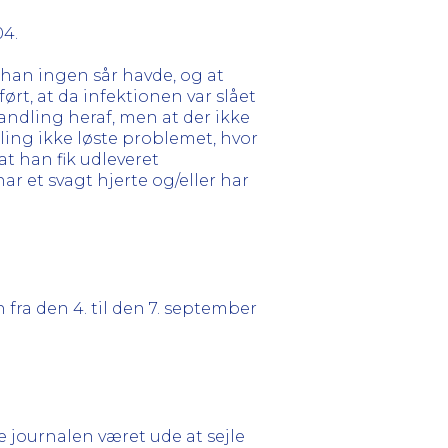
04.
 han ingen sår havde, og at
rt, at da infektionen var slået
andling heraf, men at der ikke
ling ikke løste problemet, hvor
t han fik udleveret
ar et svagt hjerte og/eller har
fra den 4. til den 7. september
 journalen været ude at sejle