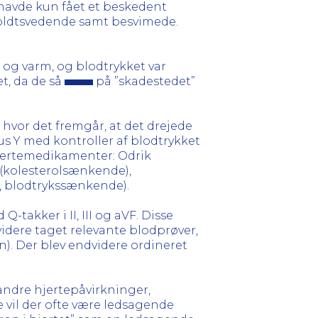
 havde kun fået et beskedent
 koldtsvedende samt besvimede.
 og varm, og blodtrykket var
t, da de så
på ”skadestedet”
, hvor det fremgår, at det drejede
us Y med kontroller af blodtrykket
jertemedikamenter: Odrik
(kolesterolsænkende),
, blodtrykssænkende).
takker i II, III og aVF. Disse
videre taget relevante blodprøver,
). Der blev endvidere ordineret
 andre hjertepåvirkninger,
e vil der ofte være ledsagende