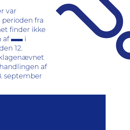
r var
 perioden fra
et finder ikke
n af
i
den 12.
ntklagenævnet
behandlingen af
28. september