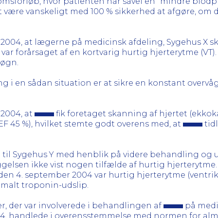
omsforløb, hvor patienten har såvel en ”mindre blodp
t være vanskeligt med 100 % sikkerhed at afgøre, om d
 2004, at lægerne på medicinsk afdeling, Sygehus X 
e var forårsaget af en kortvarig hurtig hjerterytme (VT)
døgn.
g i en sådan situation er at sikre en konstant overvå
 2004, at
fik foretaget skanning af hjertet (ekkok
 45 %), hvilket stemte godt overens med, at
tid
t til Sygehus Y med henblik på videre behandling og 
elsen ikke vist nogen tilfælde af hurtig hjerteryt
en 4. september 2004 var hurtig hjerterytme (ventri
malt troponin-udslip.
, der var involverede i behandlingen af
på medic
2004, handlede i overensstemmelse med normen for alm