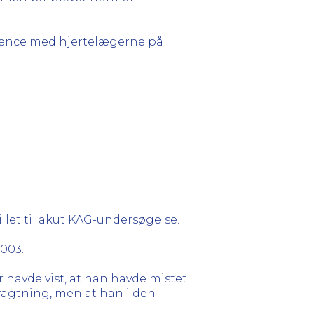
erence med hjertelægerne på
illet til akut KAG-undersøgelse.
003.
 havde vist, at han havde mistet
tragtning, men at han i den