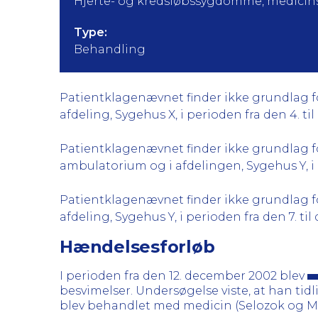
Hjerte- og kredsløbssygdomme, medicins
Type:
Behandling
Patientklagenævnet finder ikke grundlag for
afdeling, Sygehus X, i perioden fra den 4. ti
Patientklagenævnet finder ikke grundlag for 
ambulatorium og i afdelingen, Sygehus Y, i p
Patientklagenævnet finder ikke grundlag for
afdeling, Sygehus Y, i perioden fra den 7. ti
Hændelsesforløb
I perioden fra den 12. december 2002 blev
besvimelser. Undersøgelse viste, at han tid
blev behandlet med medicin (Selozok og Ma