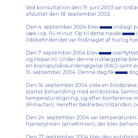
Ved konsultation den 19. juni 2003 var tilsta
afsluttet den 18. september 2003.
Den 4. september 2004 blev
indlagt p
væk i ca. 1½ minut. Op til dette havde
i
ildebefindendet var forårsaget af hurtig hj
Den 7. september 2004 blev
overflytte
og Heparin). Under denne indlæggelse blev
en kranspulsåreundersøgelse (KAG) samt eve
15. september 2004. Denne dag fik
dog 
Den 16. september 2004 viste en blodprøve,
startet behandling med antibiotika. Samti
temperaturstigning, og efter konference m
(Rimactan). Herefter bedredes tilstanden, 
Den 24. september 2004 var temperaturen 37
hjerterytmen (atrieflimren), der blev beha
Den 27. september 2004 blev den antibiotisk