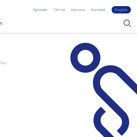
Nyheder
Om os
Karriere
Kontakt
English
n
lse