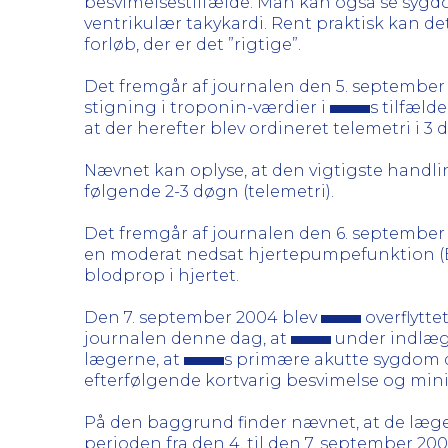
besvimelsestilfælde. Man kan også se sygd
ventrikulær takykardi. Rent praktisk kan de
forløb, der er det ”rigtige”.
Det fremgår af journalen den 5. september
stigning i troponin-værdier i
s tilfæld
at der herefter blev ordineret telemetri i 3 
Nævnet kan oplyse, at den vigtigste handlin
følgende 2-3 døgn (telemetri).
Det fremgår af journalen den 6. september
en moderat nedsat hjertepumpefunktion (EF
blodprop i hjertet.
Den 7. september 2004 blev
overflytte
journalen denne dag, at
under indlægg
lægerne, at
s primære akutte sygdom d
efterfølgende kortvarig besvimelse og mini
På den baggrund finder nævnet, at de læger
perioden fra den 4. til den 7. september 