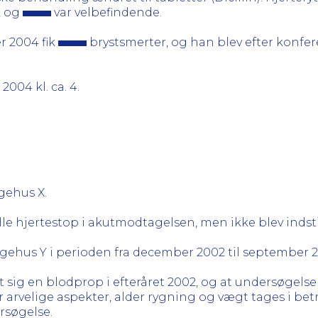
, og
var velbefindende.
r 2004 fik
brystsmerter, og han blev efter konf
004 kl. ca. 4.
gehus X.
ille hjertestop i akutmodtagelsen, men ikke blev indst
gehus Y i perioden fra december 2002 til september 2
 sig en blodprop i efteråret 2002, og at undersøgelser
år arvelige aspekter, alder rygning og vægt tages i be
ersøgelse.