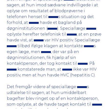
sagen, at hun imod sædvane indvilligede i at
oplyse om resultatet af blodprøverne i
telefonen henset til
s situation og det
forhold, at
havde et bagland på
døgninstitutionen (
). Speciallæge
oplyste herefter telefonisk til
, at en prøve
havde vist, at
var HIV positiv. Speciallæge
tilbød ifølge klagen at kontakte
s
egen læge, men
, der var på en
døgninsitiutionen, fik hjælp af sin
kontaktperson, der tog kontakt til
. På
konstaterede man, at
ikke var HIV
positiv, men at hun havde HVC (hepatitis C).
Det fremgår videre af speciallæge
s
udtalelse til sagen, at hun umiddelbart
bagefter blev ringet op af en kontaktperson,
som oplyste, at de havde taget kontakt til