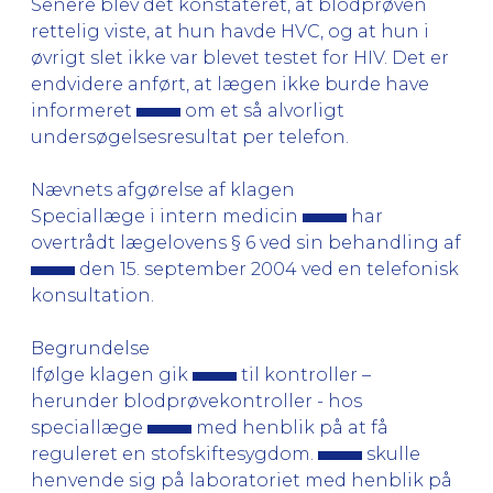
Senere blev det konstateret, at blodprøven
rettelig viste, at hun havde HVC, og at hun i
øvrigt slet ikke var blevet testet for HIV. Det er
endvidere anført, at lægen ikke burde have
informeret
om et så alvorligt
undersøgelsesresultat per telefon.
Nævnets afgørelse af klagen
Speciallæge i intern medicin
har
overtrådt lægelovens § 6 ved sin behandling af
den 15. september 2004 ved en telefonisk
konsultation.
Begrundelse
Ifølge klagen gik
til kontroller –
herunder blodprøvekontroller - hos
speciallæge
med henblik på at få
reguleret en stofskiftesygdom.
skulle
henvende sig på laboratoriet med henblik på