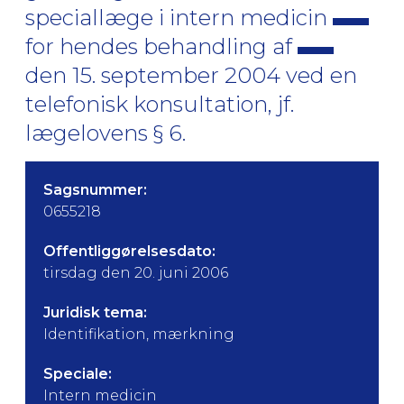
speciallæge i intern medicin
for hendes behandling af
den 15. september 2004 ved en
telefonisk konsultation, jf.
lægelovens § 6.
Sagsnummer:
0655218
Offentliggørelsesdato:
tirsdag den 20. juni 2006
Juridisk tema:
Identifikation, mærkning
Speciale:
Intern medicin