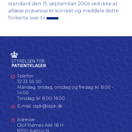
standard den 15. september 2004 ved ikke at
aflæse prøvesvaret korrekt og meddele dette
forkerte svar til
.
Telefon
72 33 05 00
Mandag, tirsdag, onsdag og fredag: kl. 8.00 -
14.00
Torsdag: kl. 8.00-16.00
E-mail: stpk@stpk.dk
Adresse
Olof Palmes Allé 18 H
8200 Aarhus N