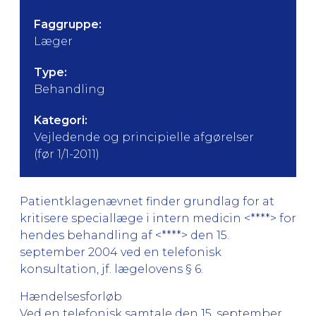
Faggruppe:
Læger
Type:
Behandling
Kategori:
Vejledende og principielle afgørelser
(før 1/1-2011)
Patientklagenævnet finder grundlag for at
kritisere speciallæge i intern medicin <****> for
hendes behandling af <****> den 15.
september 2004 ved en telefonisk
konsultation, jf. lægelovens § 6.
Hændelsesforløb
Ved en telefonisk samtale den 15. september