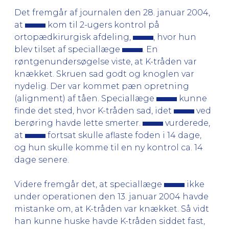
Det fremgår af journalen den 28. januar 2004,
at
kom til 2-ugers kontrol på
ortopædkirurgisk afdeling,
, hvor hun
blev tilset af speciallæge
. En
røntgenundersøgelse viste, at K-tråden var
knækket. Skruen sad godt og knoglen var
nydelig. Der var kommet pæn opretning
(alignment) af tåen. Speciallæge
kunne
finde det sted, hvor K-tråden sad, idet
ved
berøring havde lette smerter.
vurderede,
at
fortsat skulle aflaste foden i 14 dage,
og hun skulle komme til en ny kontrol ca. 14
dage senere.
Videre fremgår det, at speciallæge
ikke
under operationen den 13. januar 2004 havde
mistanke om, at K-tråden var knækket. Så vidt
han kunne huske havde K-tråden siddet fast,