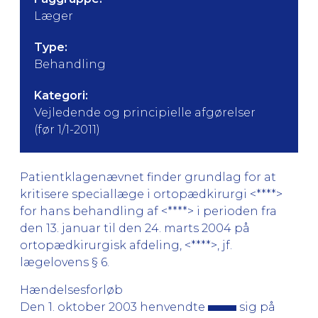
Læger
Type:
Behandling
Kategori:
Vejledende og principielle afgørelser
(før 1/1-2011)
Patientklagenævnet finder grundlag for at
kritisere speciallæge i ortopædkirurgi <****>
for hans behandling af <****> i perioden fra
den 13. januar til den 24. marts 2004 på
ortopædkirurgisk afdeling, <****>, jf.
lægelovens § 6.
Hændelsesforløb
Den 1. oktober 2003 henvendte
sig på