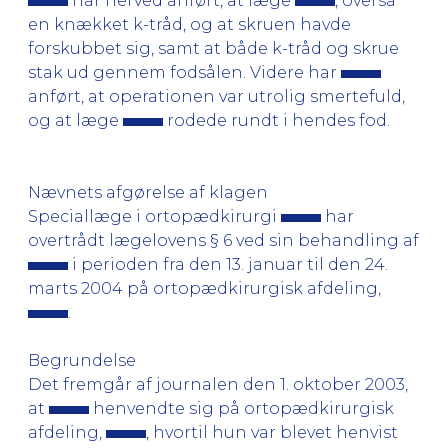
har herved anført, at læge
, overså
en knækket k-tråd, og at skruen havde
forskubbet sig, samt at både k-tråd og skrue
stak ud gennem fodsålen. Videre har
anført, at operationen var utrolig smertefuld,
og at læge
rodede rundt i hendes fod.
Nævnets afgørelse af klagen
Speciallæge i ortopædkirurgi
har
overtrådt lægelovens § 6 ved sin behandling af
i perioden fra den 13. januar til den 24.
marts 2004 på ortopædkirurgisk afdeling,
.
Begrundelse
Det fremgår af journalen den 1. oktober 2003,
at
henvendte sig på ortopædkirurgisk
afdeling,
, hvortil hun var blevet henvist