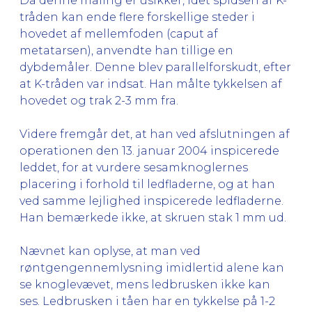
Da denne måling er usikker, idet spidsen af K-
tråden kan ende flere forskellige steder i
hovedet af mellemfoden (caput af
metatarsen), anvendte han tillige en
dybdemåler. Denne blev parallelforskudt, efter
at K-tråden var indsat. Han målte tykkelsen af
hovedet og trak 2-3 mm fra.
Videre fremgår det, at han ved afslutningen af
operationen den 13. januar 2004 inspicerede
leddet, for at vurdere sesamknoglernes
placering i forhold til ledfladerne, og at han
ved samme lejlighed inspicerede ledfladerne.
Han bemærkede ikke, at skruen stak 1 mm ud.
Nævnet kan oplyse, at man ved
røntgengennemlysning imidlertid alene kan
se knoglevævet, mens ledbrusken ikke kan
ses. Ledbrusken i tåen har en tykkelse på 1-2