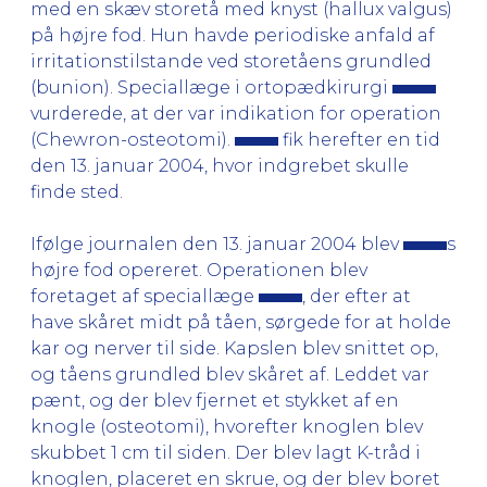
med en skæv storetå med knyst (hallux valgus)
på højre fod. Hun havde periodiske anfald af
irritationstilstande ved storetåens grundled
(bunion). Speciallæge i ortopædkirurgi
vurderede, at der var indikation for operation
(Chewron-osteotomi).
fik herefter en tid
den 13. januar 2004, hvor indgrebet skulle
finde sted.
Ifølge journalen den 13. januar 2004 blev
s
højre fod opereret. Operationen blev
foretaget af speciallæge
, der efter at
have skåret midt på tåen, sørgede for at holde
kar og nerver til side. Kapslen blev snittet op,
og tåens grundled blev skåret af. Leddet var
pænt, og der blev fjernet et stykket af en
knogle (osteotomi), hvorefter knoglen blev
skubbet 1 cm til siden. Der blev lagt K-tråd i
knoglen, placeret en skrue, og der blev boret