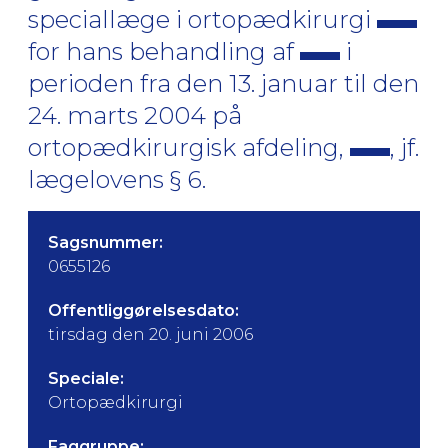
speciallæge i ortopædkirurgi
for hans behandling af
i
perioden fra den 13. januar til den
24. marts 2004 på
ortopædkirurgisk afdeling,
, jf.
lægelovens § 6.
Sagsnummer:
0655126
Offentliggørelsesdato:
tirsdag den 20. juni 2006
Speciale:
Ortopædkirurgi
Faggruppe: