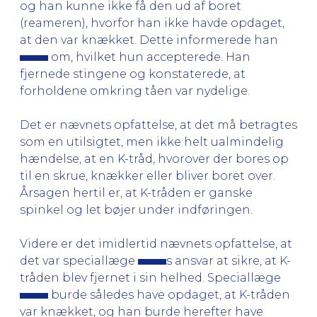
og han kunne ikke få den ud af boret
(reameren), hvorfor han ikke havde opdaget,
at den var knækket. Dette informerede han
om, hvilket hun accepterede. Han
fjernede stingene og konstaterede, at
forholdene omkring tåen var nydelige.
Det er nævnets opfattelse, at det må betragtes
som en utilsigtet, men ikke helt ualmindelig
hændelse, at en K-tråd, hvorover der bores op
til en skrue, knækker eller bliver boret over.
Årsagen hertil er, at K-tråden er ganske
spinkel og let bøjer under indføringen.
Videre er det imidlertid nævnets opfattelse, at
det var speciallæge
s ansvar at sikre, at K-
tråden blev fjernet i sin helhed. Speciallæge
burde således have opdaget, at K-tråden
var knækket, og han burde herefter have