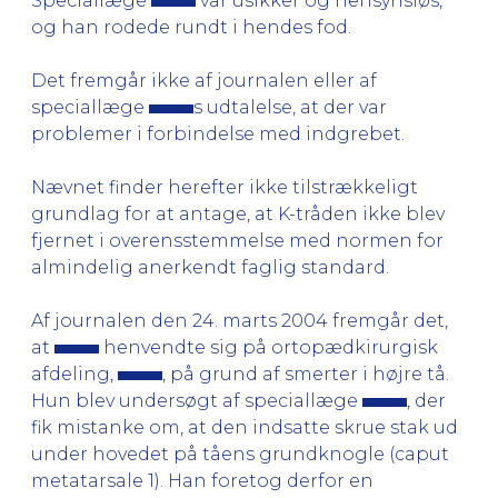
Speciallæge
var usikker og hensynsløs,
og han rodede rundt i hendes fod.
Det fremgår ikke af journalen eller af
speciallæge
s udtalelse, at der var
problemer i forbindelse med indgrebet.
Nævnet finder herefter ikke tilstrækkeligt
grundlag for at antage, at K-tråden ikke blev
fjernet i overensstemmelse med normen for
almindelig anerkendt faglig standard.
Af journalen den 24. marts 2004 fremgår det,
at
henvendte sig på ortopædkirurgisk
afdeling,
, på grund af smerter i højre tå.
Hun blev undersøgt af speciallæge
, der
fik mistanke om, at den indsatte skrue stak ud
under hovedet på tåens grundknogle (caput
metatarsale 1). Han foretog derfor en