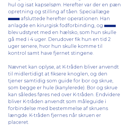
hul og isat kapselsøm. Herefter var der en pæn
opretning og stilling af tåen. Speciallæge
afsluttede herefter operationen. Han
anlagde en kirurgisk fodforbinding, og
blev udstyret med en hælsko, som hun skulle
gå med i 4 uger. Derudover fik hun en tid 2
uger senere, hvor hun skulle komme til
kontrol samt have fjernet stingene.
Nævnet kan oplyse, at K-tråden bliver anvendt
til midlertidigt at fiksere knoglen, og den
tjener samtidig som guide for bor og skrue,
som begge er hule (kanylerede). Bor og skrue
kan således føres ned over K-tråden. Endvidere
bliver K-tråden anvendt som måleguide i
forbindelse med bestemmelse af skruens
længde. K-tråden fjernes når skruen er
placeret.