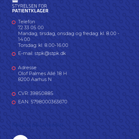
Telefon
72 33 05 00
Mandag, tirsdag, onsdag og fredag: kl. 8.00 -
14.00
Torsdag: kl. 8.00-16.00
E-mail: stpk@stpk.dk
Adresse
Olof Palmes Allé 18 H
8200 Aarhus N
CVR: 39850885
EAN: 5798000363670
Følg os på LinkedIn
Linkedin profil