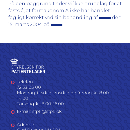
På den baggrund finder vi ikke grundlag for at
fastslå, at farmakonom A ikke har handlet
fagligt korrekt ved sin behandling af
den
15. marts 2004 på
.
Telefon
72 33 05 00
Mandag, tirsdag, onsdag og fredag: kl. 8.00 -
14.00
Torsdag: kl. 8.00-16.00
E-mail: stpk@stpk.dk
Adresse