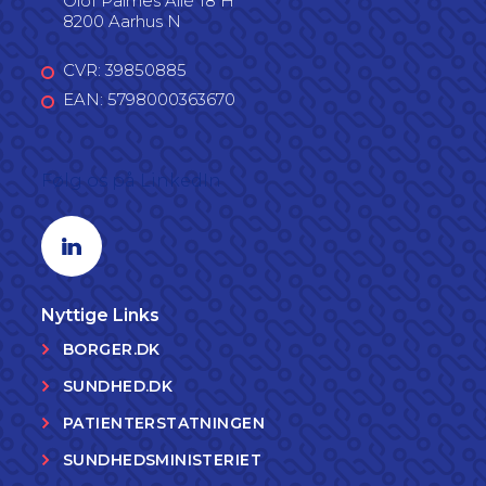
Olof Palmes Allé 18 H
8200 Aarhus N
CVR: 39850885
EAN: 5798000363670
Følg os på LinkedIn
Linkedin profil
Nyttige Links
BORGER.DK
SUNDHED.DK
PATIENTERSTATNINGEN
SUNDHEDSMINISTERIET