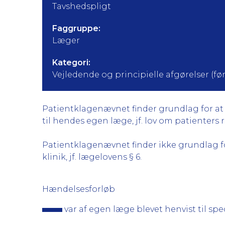
Tavshedspligt
Faggruppe:
Læger
Kategori:
Vejledende og principielle afgørelser (før 
Patientklagenævnet finder grundlag for at kr
til hendes egen læge, jf. lov om patienters re
Patientklagenævnet finder ikke grundlag for 
klinik, jf. lægelovens § 6.
Hændelsesforløb
var af egen læge blevet henvist til spe