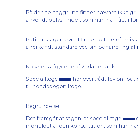
På denne baggrund finder nævnet ikke grund
anvendt oplysninger, som han har fået i f
Patientklagenævnet finder det herefter ikke
anerkendt standard ved sin behandling af
Nævnets afgørelse af 2. klagepunkt
Speciallæge
har overtrådt lov om patie
til hendes egen læge.
Begrundelse
Det fremgår af sagen, at speciallæge
d
indholdet af den konsultation, som han h