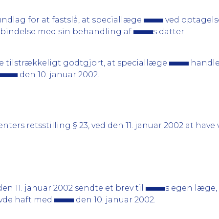
lag for at fastslå, at speciallæge
ved optagels
orbindelse med sin behandling af
s datter.
 tilstrækkeligt godtgjort, at speciallæge
handle
den 10. januar 2002.
nters retsstilling § 23, ved den 11. januar 2002 at ha
en 11. januar 2002 sendte et brev til
s egen læge,
avde haft med
den 10. januar 2002.