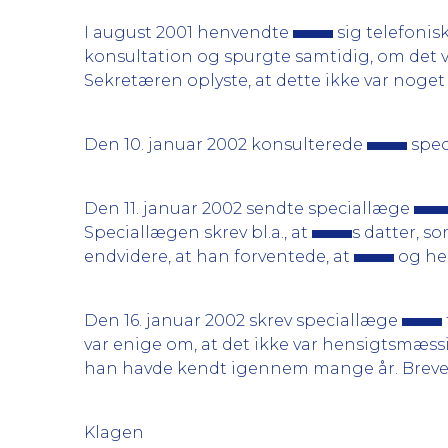
I august 2001 henvendte
sig telefonis
konsultation og spurgte samtidig, om det 
Sekretæren oplyste, at dette ikke var noge
Den 10. januar 2002 konsulterede
spec
Den 11. januar 2002 sendte speciallæge
Speciallægen skrev bl.a., at
s datter, s
endvidere, at han forventede, at
og hen
Den 16. januar 2002 skrev speciallæge
var enige om, at det ikke var hensigtsmæss
han havde kendt igennem mange år. Brevet 
Klagen