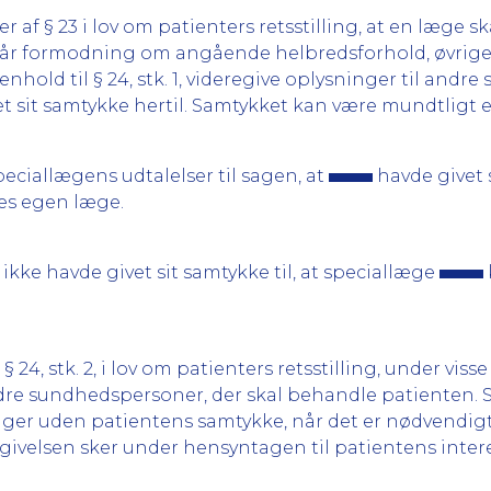
 af § 23 i lov om patienters retsstilling, at en læge 
er får formodning om angående helbredsforhold, øvrige
nhold til § 24, stk. 1, videregive oplysninger til andr
 sit samtykke hertil. Samtykket kan være mundtligt elle
peciallægens udtalelser til sagen, at
havde givet 
es egen læge.
ikke havde givet sit samtykke til, at speciallæge
 24, stk. 2, i lov om patienters retsstilling, under vi
re sundhedspersoner, der skal behandle patienten. Sål
ninger uden patientens samtykke, når det er nødvendigt 
givelsen sker under hensyntagen til patientens inter