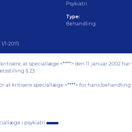
Psykiatri
Type:
Behandling
1/1-2011)
itisere, at speciallæge <****> den 11. januar 2002 har
tsstilling § 23.
at kritisere speciallæge <****> for hans behandling af
ciallæge i psykiatri
.