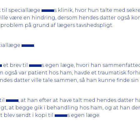
k til speciallæge
s klinik, hvor hun talte med sek
ville være en hindring, dersom hendes datter også ko
t problem på grund af lægers tavshedspligt.
iallæge
.
et brev til
s egen læge, hvori han sammenfatted
om også var patient hos ham, havde et traumatisk forh
des datter ville tale sammen, så han kunne finde sin r
til
, at han efter at have talt med hendes datter h
igt, at begge gik i behandling hos ham, og at han de
blev sendt i kopi til
s egen læge.