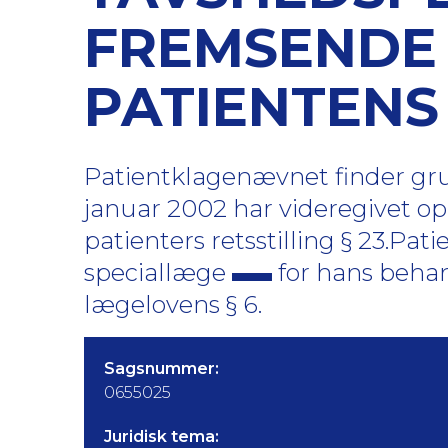
FREMSENDE E
PATIENTENS
Patientklagenævnet finder grun
januar 2002 har videregivet o
patienters retsstilling § 23.Pa
speciallæge
for hans beha
lægelovens § 6.
Sagsnummer:
0655025
Juridisk tema: