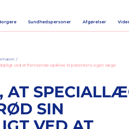
Borgere
Sundhedspersoner
Afgørelser
Vide
nærnævn
edspligt ved at fremsende epikrise til patientens egen læge
 AT SPECIALLÆ
RØD SIN
IGT VED AT