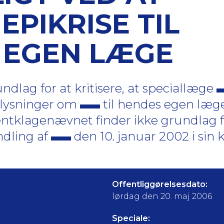
PIKRISE TIL
 EGEN LÆGE
dlag for at kritisere, at speciallæge
plysninger om
til hendes egen læge,
tientklagenævnet finder ikke grundlag fo
ndling af
den 10. januar 2002 i sin kli
Offentliggørelsesdato:
lørdag den 20. maj 2006
Speciale: