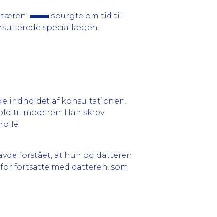
retæren.
spurgte om tid til
nsulterede speciallægen.
e indholdet af konsultationen.
old til moderen. Han skrev
olle.
avde forstået, at hun og datteren
rfor fortsatte med datteren, som