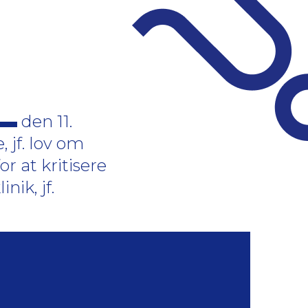
den 11.
 jf. lov om
r at kritisere
nik, jf.