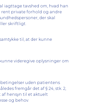
skal iagttage tavshed om, hvad han
 rent private forhold og andre
e sundhedspersoner, der skal
r skriftligt.
samtykke til, at der kunne
kunne videregive oplysninger om
sse betingelser uden patientens
edes fremgår det af § 24, stk. 2,
af hensyn til et aktuelt
esse og behov.