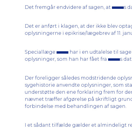
Det fremgår endvidere af sagen, at
s d
Det er anført i klagen, at der ikke blev opta
oplysningerne i epikrise/lægebrev af 11. ja
Speciallæge
har i en udtalelse til sag
oplysninger, som han har fået fra
s dat
Der foreligger således modstridende oplys
sygehistorie anvendte oplysninger, som s
understøtte den ene forklaring frem for de
nævnet træffer afgørelse på skriftligt grun
forbindelse med behandlingen af sagen.
I et sådant tilfælde gælder et almindeligt 