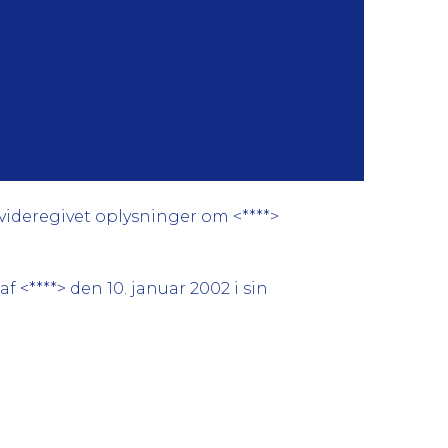
 videregivet oplysninger om <****>
 <****> den 10. januar 2002 i sin