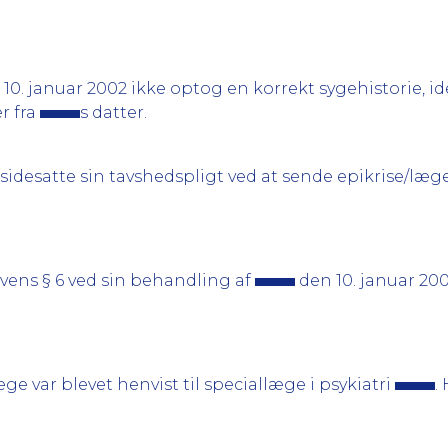
0. januar 2002 ikke optog en korrekt sygehistorie, ide
r fra
s datter.
lsidesatte sin tavshedspligt ved at sende epikrise/læg
vens § 6 ved sin behandling af
den 10. januar 2002
ge var blevet henvist til speciallæge i psykiatri
.