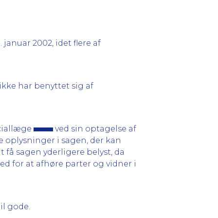
januar 2002, idet flere af
ikke har benyttet sig af
ciallæge
ved sin optagelse af
re oplysninger i sagen, der kan
få sagen yderligere belyst, da
d for at afhøre parter og vidner i
il gode.