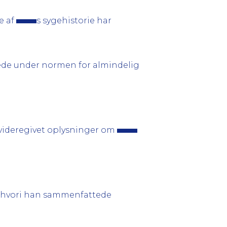
e af
s sygehistorie har
de under normen for almindelig
ve videregivet oplysninger om
 hvori han sammenfattede