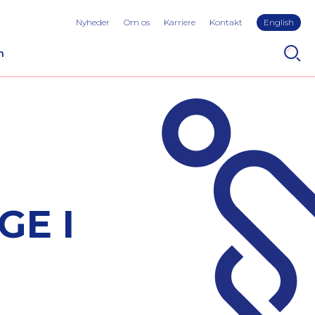
Nyheder
Om os
Karriere
Kontakt
English
n
GE I