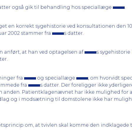
atter også gik til behandling hos speciallæge
.
get en korrekt sygehistorie ved konsultationen den 10. 
nuar 2002 stammer fra
s datter.
en anført, at han ved optagelsen af
s sygehistorie 
ter.
ninger fra
og speciallæge
, om hvorvidt spe
tammede fra
s datter. Der foreligger ikke yderlige
n anden. Patientklagenævnet har ikke mulighed for at 
dlag og i modsætning til domstolene ikke har mulighe
retsprincip om, at tvivlen skal komme den indklagede t