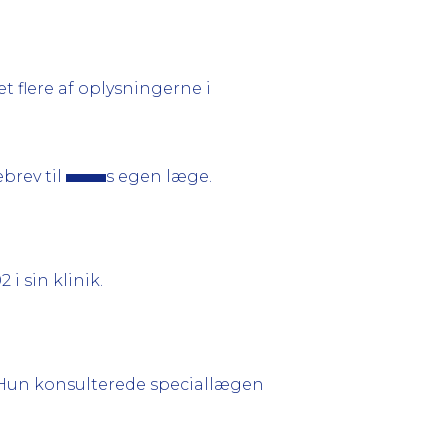
t flere af oplysningerne i
ebrev til
s egen læge.
 i sin klinik.
 Hun konsulterede speciallægen