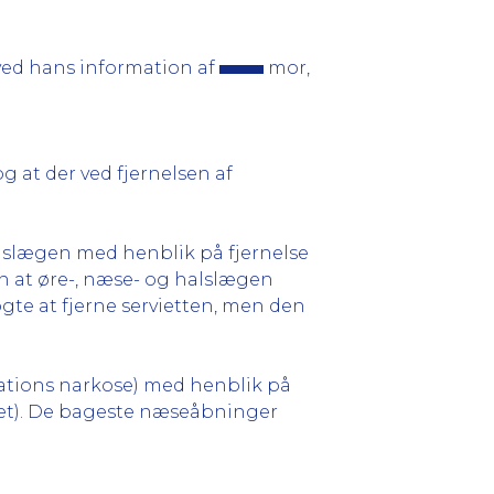
 ved hans information af
mor,
 og at der ved fjernelsen af
alslægen med henblik på fjernelse
n at øre-, næse- og halslægen
gte at fjerne servietten, men den
ubations narkose) med henblik på
rviet). De bageste næseåbninger