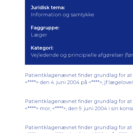
Juridisk tema:
Information og samtykke
Faggruppe:
Læger
Kategori:
Vejledende og principielle afgørelser (før 
Patientklagenævnet finder grundlag for at 
<****> den 4. juni 2004 på <****>, jf.lægeloven
Patientklagenævnet finder grundlag for at 
<****> mor, <****>, den 9. juni 2004 i sin konsu
Patientklagenævnet finder grundlag for at 