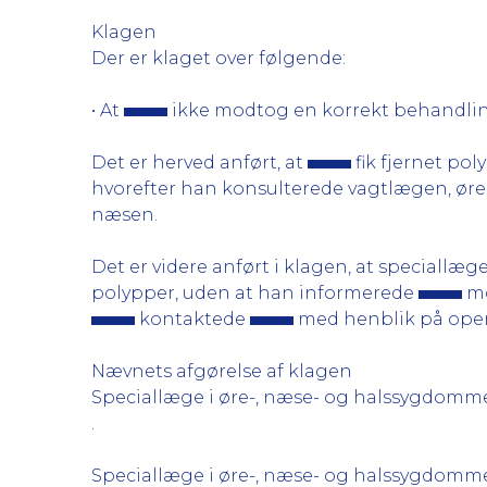
Klagen
Der er klaget over følgende:
• At
ikke modtog en korrekt behandling, 
Det er herved anført, at
fik fjernet pol
hvorefter han konsulterede vagtlægen, øre-
næsen.
Det er videre anført i klagen, at speciallæg
polypper, uden at han informerede
mo
kontaktede
med henblik på oper
Nævnets afgørelse af klagen
Speciallæge i øre-, næse- og halssygdom
.
Speciallæge i øre-, næse- og halssygdom