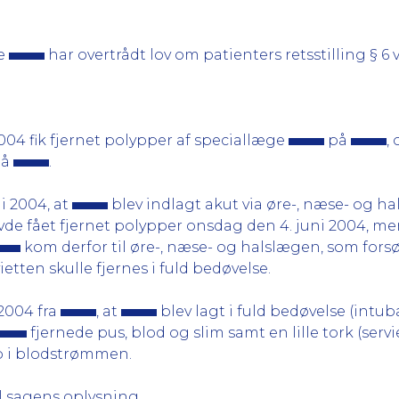
me
har overtrådt lov om patienters retsstilling § 6
004 fik fjernet polypper af speciallæge
på
,
på
.
i 2004, at
blev indlagt akut via øre-, næse- og h
de fået fjernet polypper onsdag den 4. juni 2004, me
kom derfor til øre-, næse- og halslægen, som forsø
ten skulle fjernes i fuld bedøvelse.
 2004 fra
, at
blev lagt i fuld bedøvelse (int
fjernede pus, blod og slim samt en lille tork (se
op i blodstrømmen.
il sagens oplysning.