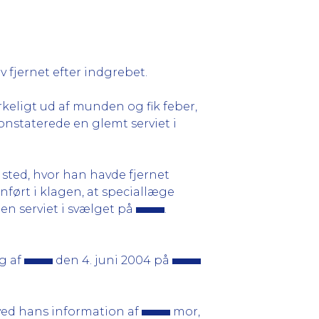
 fjernet efter indgrebet.
rkeligt ud af munden og fik feber,
nstaterede en glemt serviet i
t sted, hvor han havde fjernet
anført i klagen, at speciallæge
en serviet i svælget på
.
g af
den 4. juni 2004 på
 ved hans information af
mor,