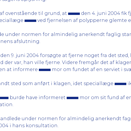
 ovenstående til grund, at
den 4. juni 2004 fik 
peciallæge
ved fjernelsen af polypperne glemte e
 under normen for almindelig anerkendt faglig stan
ionens afslutning.
den 9. juni 2004 forsøgte at fjerne noget fra det sted
 der var, han ville fjerne. Videre fremgår det af klage
en at informere
mor om fundet af en serviet i s
ndt sted som anført i klagen, idet speciallæge
ik
burde have informeret
mor om sit fund af e
ation.
andlede under normen for almindelig anerkendt fag
 2004 i hans konsultation.