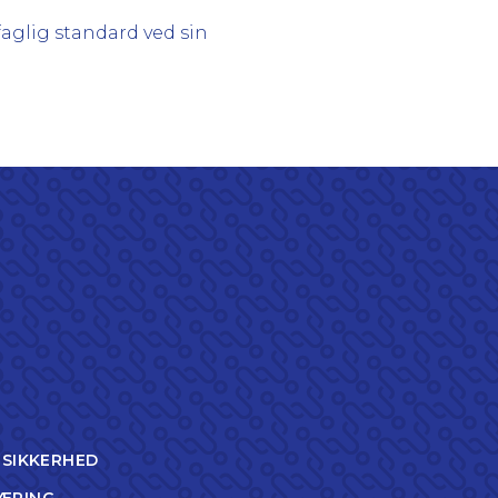
glig standard ved sin
TSIKKERHED