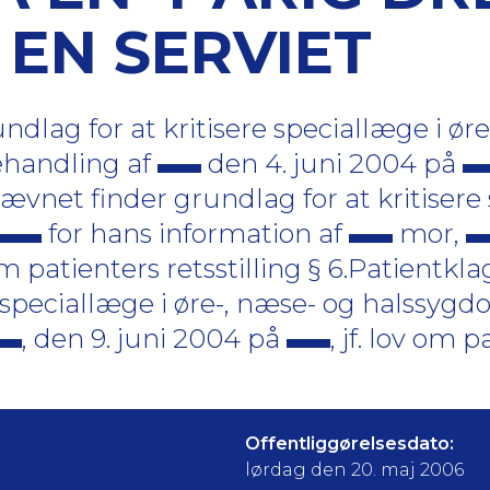
 EN SERVIET
dlag for at kritisere speciallæge i øre
ehandling af
den 4. juni 2004 på
ævnet finder grundlag for at kritisere
for hans information af
mor,
 om patienters retsstilling § 6.Patient
re speciallæge i øre-, næse- og halss
, den 9. juni 2004 på
, jf. lov om 
Offentliggørelsesdato:
lørdag den 20. maj 2006