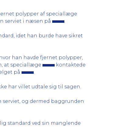
fjernet polypper af speciallæge
n serviet i næsen på
.
dard, idet han burde have sikret
, hvor han havde fjernet polypper,
n, at speciallæge
kontaktede
vælget på
.
ke har villet udtale sig til sagen.
n serviet, og dermed baggrunden
lig standard ved sin manglende