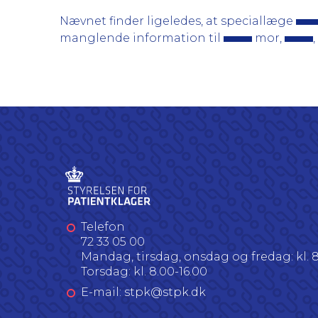
Nævnet finder ligeledes, at speciallæge
manglende information til
mor,
Telefon
72 33 05 00
Mandag, tirsdag, onsdag og fredag: kl. 8
Torsdag: kl. 8.00-16.00
E-mail: stpk@stpk.dk