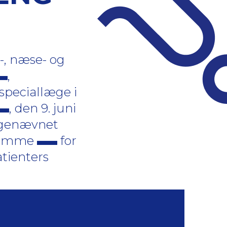
-, næse- og
,
 speciallæge i
, den 9. juni
klagenævnet
ygdomme
for
patienters