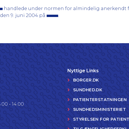
handlede under normen for almindelig anerkendt fa
, den 9. juni 2004 på
.
Nyttige Links
BORGER.DK
SUNDHED.DK
PATIENTERSTATNINGEN
.00 - 14.00
SUNDHEDSMINISTERIET
STYRELSEN FOR PATIEN