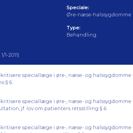
Speciale:
Øre-næse-halssygdomme (o
Type:
Behandling
1/1-2011)
kritisere speciallæge i øre-, næse- og halssygdomme 
s § 6.
kritisere speciallæge i øre-, næse- og halssygdomme <
ltation, jf. lov om patienters retsstilling § 6.
kritisere speciallæge i øre-, næse- og halssygdomme <