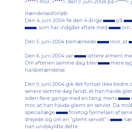
<****> mor, <****>, den 9. juni 2004 på <****>, 
Hændelsesforløb
Den 4. juni 2004 fik den 4-årige
på
, som har indgået aftale med
om a
Den 5. juni 2004 bemærkede
mor, at
Den 6. juni 2004 var
lettere alment me
Om aftenen samme dag blev
mere syg
halsbetændelse.
Den 9. juni 2004 gik det fortsat ikke bedre
senere samme dag fandt, at han havde glemt 
siden flere gange med en tang, mens
mor, at han havde glemt en serviet. Da moder
speciallæge
foretog fjernelsen af serv
drejede sig om en ”glemt serviet” i
næs
han undskyldte dette.