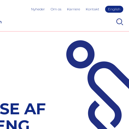
Nyheder
Om os
Karriere
Kontakt
English
n
SE AF
RENG