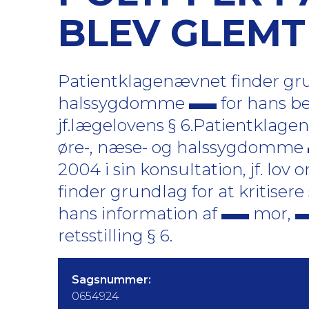
BLEV GLEMT
Patientklagenævnet finder grun
halssygdomme
for hans b
jf.lægelovens § 6.Patientklagen
øre-, næse- og halssygdomme
2004 i sin konsultation, jf. lov
finder grundlag for at kritise
hans information af
mor,
retsstilling § 6.
Sagsnummer:
0654924