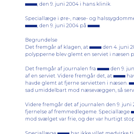
, den 9. juni 2004 i hans klinik.
Speciallæge i øre-, næse- og halssygdom
, den 9. juni 2004 på
.
Begrundelse
Det fremgår af klagen, at
den 4. juni 2
polypperne blev glemt en serviet i næsen 
Det fremgår af journalen fra
den 9. jun
af en serviet. Videre fremgår det, at
hav
havde glemt at fjerne servietten i næsen.
sad umiddelbart mod næsevæggen, så serviet
Videre fremgår det af journalen den 9. juni
fjernelse af fremmedlegeme. Speciallæge
mod svælget var frie, og der var hurtigt st
Speciallæge
har ikke villet medvirke t