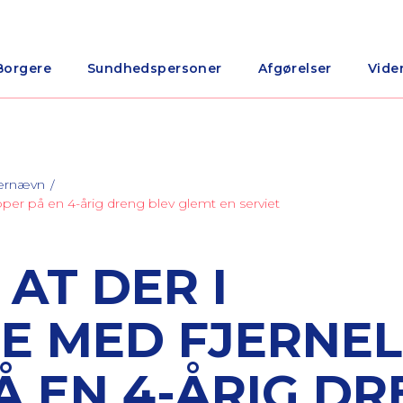
Borgere
Sundhedspersoner
Afgørelser
Vide
nærnævn
ypper på en 4-årig dreng blev glemt en serviet
AT DER I
E MED FJERNEL
Å EN 4-ÅRIG D