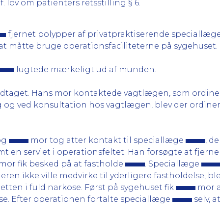
jf. lov om patienters retsstilling § 6.
fjernet polypper af privatpraktiserende speciallæg
t måtte bruge operationsfaciliteterne på sygehuset.
lugtede mærkeligt ud af munden.
dtaget. Hans mor kontaktede vagtlægen, som ordiner
 og ved konsultation hos vagtlægen, blev der ordine
 og
mor tog atter kontakt til speciallæge
, d
en serviet i operationsfeltet. Han forsøgte at fjerne
mor fik besked på at fastholde
. Speciallæge
en ikke ville medvirke til yderligere fastholdelse, bl
ietten i fuld narkose. Først på sygehuset fik
mor af
e. Efter operationen fortalte speciallæge
selv, 