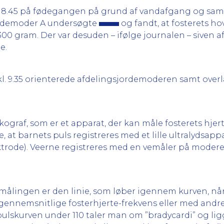
l. 8.45 på fødegangen på grund af vandafgang og sa
ordemoder A undersøgte
og fandt, at fosterets h
00 gram. Der var desuden – ifølge journalen – siven af 
e.
kl. 9.35 orienterede afdelingsjordemoderen samt overl
kograf, som er et apparat, der kan måle fosterets hje
t barnets puls registreres med et lille ultralydsap
ektrode). Veerne registreres med en vemåler på moder
G målingen er den linie, som løber igennem kurven, når
 gennemsnitlige fosterhjerte-frekvens eller med andre
pulskurven under 110 taler man om ”bradycardi” og lig