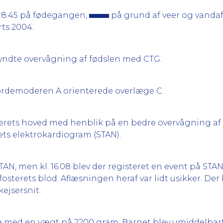
. 8.45 på fødegangen,
på grund af veer og vanda
ts 2004.
gyndte overvågning af fødslen med CTG.
 jordemoderen A orienterede overlæge C.
sterets hoved med henblik på en bedre overvågning af
erets elektrokardiogram (STAN).
 STAN, men kl. 16.08 blev der registeret en event på STAN
sterets blod. Aflæsningen heraf var lidt usikker. Der 
ejsersnit.
 med en vægt på 2200 gram. Barnet blev umiddelbart ef