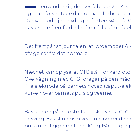
henvendte sig den 26. februar 2004 k
og man forventede da normale forhold. J
Der var god hjertelyd og et fosterskøn på 33
navlesnorsfremfald eller fremfald af smådel
Det fremgår af journalen, at jordemoder A 
afvigelser fra det normale.
Nævnet kan oplyse, at CTG står for kardioto
Overvågning med CTG foregår på den måde, a
lille elektrode på barnets hoved (caput-el
kurven over barnets puls og veerne.
Basislinien på et fostrets pulskurve fra CT
udsving. Basisliniens niveau udtrykker den
pulskurve ligger mellem 110 og 150. Ligger 