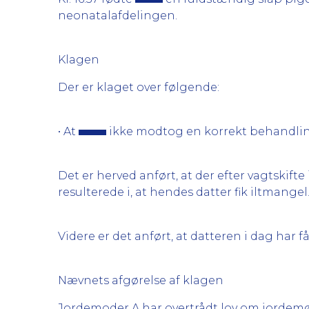
neonatalafdelingen.
Klagen
Der er klaget over følgende:
• At
ikke modtog en korrekt behandling
Det er herved anført, at der efter vagtskif
resulterede i, at hendes datter fik iltmangel
Videre er det anført, at datteren i dag har 
Nævnets afgørelse af klagen
Jordemoder A har overtrådt lov om jordemødr