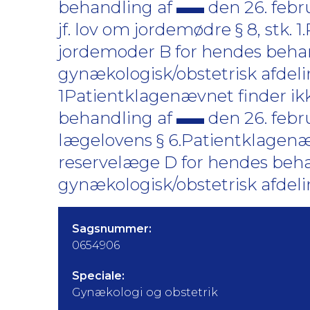
behandling af
den 26. febr
jf. lov om jordemødre § 8, stk. 
jordemoder B for hendes beha
gynækologisk/obstetrisk afdel
1Patientklagenævnet finder ikk
behandling af
den 26. febr
lægelovens § 6.Patientklagenævn
reservelæge D for hendes beh
gynækologisk/obstetrisk afdel
Sagsnummer:
0654906
Speciale:
Gynækologi og obstetrik