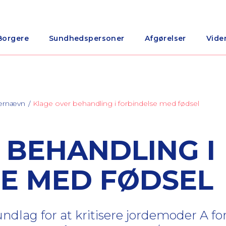
Borgere
Sundhedspersoner
Afgørelser
Vide
nærnævn
Klage over behandling i forbindelse med fødsel
 BEHANDLING I
E MED FØDSEL
dlag for at kritisere jordemoder A fo