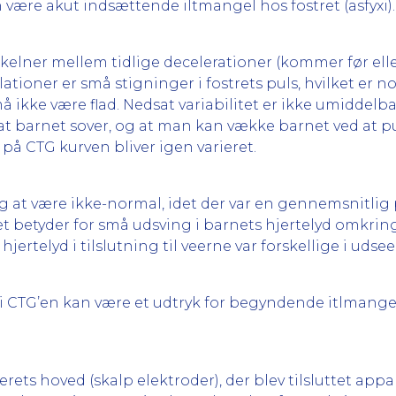
 være akut indsættende iltmangel hos fostret (asfyxi).
 skelner mellem tidlige decelerationer (kommer før ell
tioner er små stigninger i fostrets puls, hvilket er norm
ikke være flad. Nedsat variabilitet er ikke umiddelbar
, at barnet sover, og at man kan vække barnet ved at pu
 på CTG kurven bliver igen varieret.
ig at være ikke-normal, idet der var en gennemsnitlig 
lket betyder for små udsving i barnets hjertelyd omkr
jertelyd i tilslutning til veerne var forskellige i udseen
r i CTG’en kan være et udtryk for begyndende itlmang
erets hoved (skalp elektroder), der blev tilsluttet appa