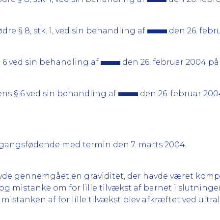
e § 8, stk. 1, ved sin behandling af
den 26. febr
 6 ved sin behandling af
den 26. februar 2004 på
ens § 6 ved sin behandling af
den 26. februar 20
egangsfødende med termin den 7. marts 2004.
de gennemgået en graviditet, der havde været kompl
og mistanke om for lille tilvækst af barnet i slutninge
tanken af for lille tilvækst blev afkræftet ved ultr