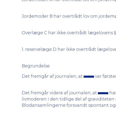
Jordemoder B har overtrådt lov om jordemødr
Overlæge C har ikke overtrådt lægelovens §
1. reservelæge D har ikke overtrådt lægelov
Begrundelse
Det fremgår af journalen, at
var først
Det fremgår videre af journalen, at
hav
livmoderen i den tidlige del af graviditeten 
Blodansamlingerne forsvandt spontant og mis