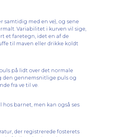
er samtidig med en ve), og sene
alt. Variabilitet i kurven vil sige,
t et faretegn, idet en af de
ffe til maven eller drikke koldt
puls på lidt over det normale
ing den gennemsnitlige puls og
de fra ve til ve.
el hos barnet, men kan også ses
ratur, der registrerede fosterets