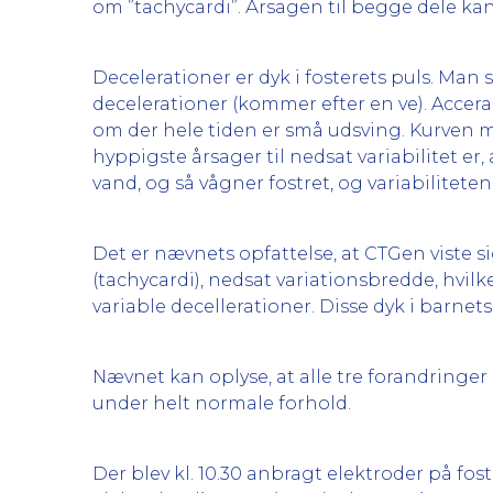
om ”tachycardi”. Årsagen til begge dele kan
Decelerationer er dyk i fosterets puls. Man
decelerationer (kommer efter en ve). Accerala
om der hele tiden er små udsving. Kurven må 
hyppigste årsager til nedsat variabilitet er
vand, og så vågner fostret, og variabiliteten
Det er nævnets opfattelse, at CTGen viste s
(tachycardi), nedsat variationsbredde, hvi
variable decellerationer. Disse dyk i barnets h
Nævnet kan oplyse, at alle tre forandringe
under helt normale forhold.
Der blev kl. 10.30 anbragt elektroder på fost