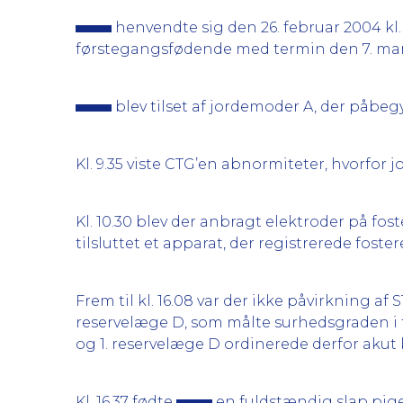
henvendte sig den 26. februar 2004 kl
førstegangsfødende med termin den 7. mar
blev tilset af jordemoder A, der påbe
Kl. 9.35 viste CTG’en abnormiteter, hvorfor
Kl. 10.30 blev der anbragt elektroder på fo
tilsluttet et apparat, der registrerede fost
Frem til kl. 16.08 var der ikke påvirkning af
reservelæge D, som målte surhedsgraden i fo
og 1. reservelæge D ordinerede derfor akut k
Kl. 16.37 fødte
en fuldstændig slap pige