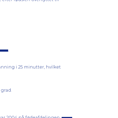
.
nning i 25 minutter, hvilket
 grad.
uar 2004 på fødeafdelingen,
.