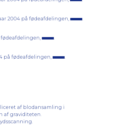
uar 2004 på fødeafdelingen,
.
 fødeafdelingen,
.
04 på fødeafdelingen,
.
iceret af blodansamling i
n af graviditeten.
alydsscanning.