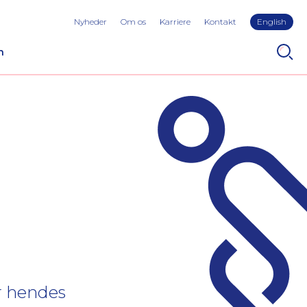
Nyheder
Om os
Karriere
Kontakt
English
n
r hendes