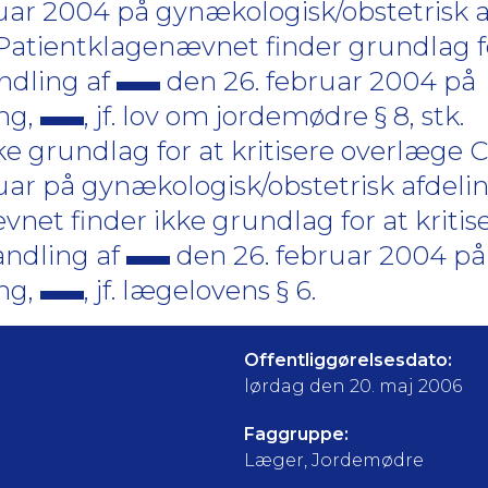
uar 2004 på gynækologisk/obstetrisk a
1.Patientklagenævnet finder grundlag fo
ndling af
den 26. februar 2004 på
ing,
, jf. lov om jordemødre § 8, stk.
e grundlag for at kritisere overlæge C
uar på gynækologisk/obstetrisk afdeli
et finder ikke grundlag for at kritise
andling af
den 26. februar 2004 på
ing,
, jf. lægelovens § 6.
Offentliggørelsesdato:
lørdag den 20. maj 2006
Faggruppe:
Læger, Jordemødre