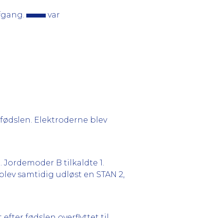
fgang.
var
 fødslen. Elektroderne blev
. Jordemoder B tilkaldte 1.
blev samtidig udløst en STAN 2,
ter fødslen overflyttet til