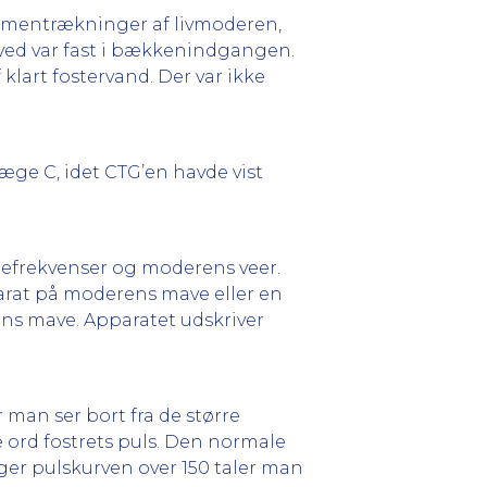
mmentrækninger af livmoderen,
oved var fast i bækkenindgangen.
klart fostervand. Der var ikke
æge C, idet CTG’en havde vist
rtefrekvenser og moderens veer.
parat på moderens mave eller en
ens mave. Apparatet udskriver
 man ser bort fra de større
 ord fostrets puls. Den normale
ger pulskurven over 150 taler man