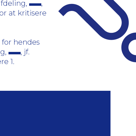
fdeling,
,
r at kritisere
 for hendes
ng,
, jf.
re 1.