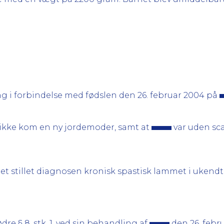
 i forbindelse med fødslen den 26. februar 2004 på
te ikke kom en ny jordemoder, samt at
var uden sca
.
fået stillet diagnosen kronisk spastisk lammet i ukendt
e § 8, stk. 1, ved sin behandling af
den 26. febr