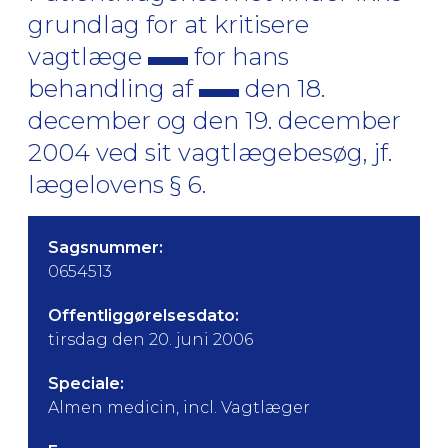
grundlag for at kritisere
vagtlæge
for hans
behandling af
den 18.
december og den 19. december
2004 ved sit vagtlægebesøg, jf.
lægelovens § 6.
Sagsnummer:
0654513
Offentliggørelsesdato:
tirsdag den 20. juni 2006
Speciale:
Almen medicin, incl. Vagtlæger