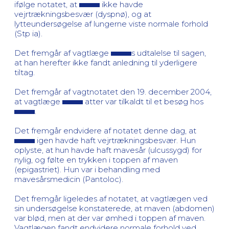
ifølge notatet, at
ikke havde
vejrtrækningsbesvær (dyspnø), og at
lytteundersøgelse af lungerne viste normale forhold
(Stp ia).
Det fremgår af vagtlæge
s udtalelse til sagen,
at han herefter ikke fandt anledning til yderligere
tiltag.
Det fremgår af vagtnotatet den 19. december 2004,
at vagtlæge
atter var tilkaldt til et besøg hos
.
Det fremgår endvidere af notatet denne dag, at
igen havde haft vejrtrækningsbesvær. Hun
oplyste, at hun havde haft mavesår (ulcussygd) for
nylig, og følte en trykken i toppen af maven
(epigastriet). Hun var i behandling med
mavesårsmedicin (Pantoloc).
Det fremgår ligeledes af notatet, at vagtlægen ved
sin undersøgelse konstaterede, at maven (abdomen)
var blød, men at der var ømhed i toppen af maven.
Vagtlægen fandt endvidere normale forhold ved