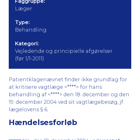
Faggruppe:
Læger
Type:
Behandling
Kategori:
Vejledende og principielle afgørelser
(før 1/1-2011)
Patientklagenævnet finder ikke grundlag for
at kritisere vagtlæge <****> for hans
behandling af <****> den 18. december og den
19. december 2004 ved sit vagtlægebesøg, jf.
lægelovens § 6.
Hændelsesforløb