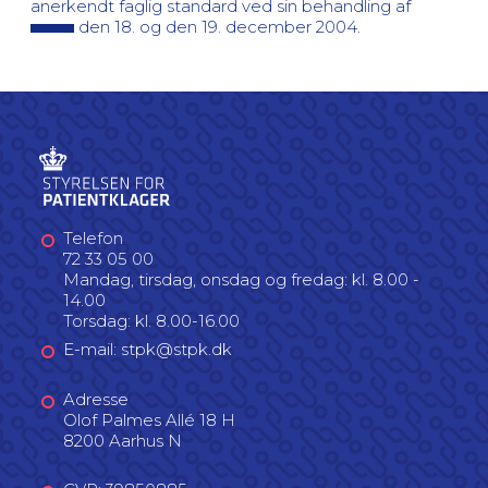
anerkendt faglig standard ved sin behandling af
den 18. og den 19. december 2004.
Telefon
72 33 05 00
Mandag, tirsdag, onsdag og fredag: kl. 8.00 -
14.00
Torsdag: kl. 8.00-16.00
E-mail: stpk@stpk.dk
Adresse
Olof Palmes Allé 18 H
8200 Aarhus N