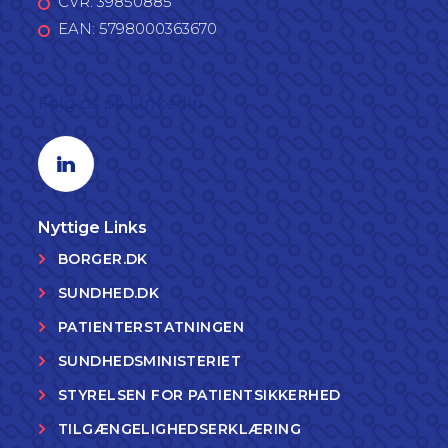
CVR: 39850885
EAN: 5798000363670
Følg os på LinkedIn
Linkedin profil
Nyttige Links
BORGER.DK
SUNDHED.DK
PATIENTERSTATNINGEN
SUNDHEDSMINISTERIET
STYRELSEN FOR PATIENTSIKKERHED
TILGÆNGELIGHEDSERKLÆRING