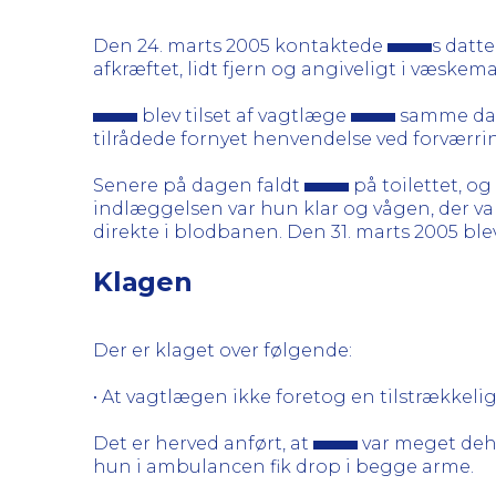
Den 24. marts 2005 kontaktede
s datt
afkræftet, lidt fjern og angiveligt i væske
blev tilset af vagtlæge
samme dag.
tilrådede fornyet henvendelse ved forværrin
Senere på dagen faldt
på toilettet, og
indlæggelsen var hun klar og vågen, der var
direkte i blodbanen. Den 31. marts 2005 bl
Klagen
Der er klaget over følgende:
• At vagtlægen ikke foretog en tilstrækkel
Det er herved anført, at
var meget dehy
hun i ambulancen fik drop i begge arme.