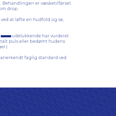
 Behandlingen er væsketilførsel.
som drop.
d at løfte en hudfold og se,
f
udelukkende har vurderet
talt puls eller bedømt hudens
er.)
anerkendt faglig standard ved