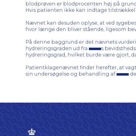
blodprøven er blodprocenten høj på grund a
Hvis patienten ikke kan indtage tilstrækkeli
Nævnet kan desuden oplyse, at ved sygebe
hvor længe den bliver stående, ligesom bev
På denne baggrund er det nævnets vurder
hydreringsgraden ud fra
s bevidstheds
hydreringsgrad, hvilket burde være gjort, da 
Patientklagenævnet finder herefter, at va
sin undersøgelse og behandling af
de