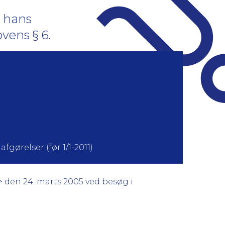
 hans
vens § 6.
fgørelser (før 1/1-2011)
> den 24. marts 2005 ved besøg i