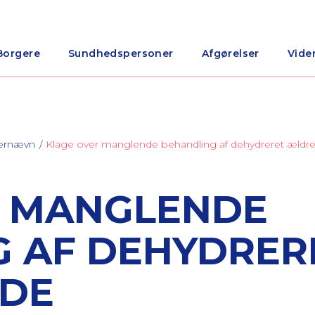
Borgere
Sundhedspersoner
Afgørelser
Vide
nærnævn
Klage over manglende behandling af dehydreret ældre
R MANGLENDE
 AF DEHYDRER
NDE