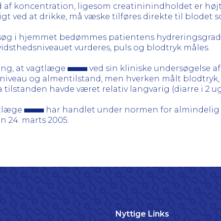
f koncentration, ligesom creatininindholdet er højt.
gt ved at drikke, må væske tilføres direkte til blodet 
søg i hjemmet bedømmes patientens hydreringsgrad ve
idsthedsniveauet vurderes, puls og blodtryk måles.
ing, at vagtlæge
ved sin kliniske undersøgelse a
niveau og almentilstand, men hverken målt blodtryk, 
tilstanden havde været relativ langvarig (diarre i 2 ug
gtlæge
har handlet under normen for almindelig 
n 24. marts 2005.
Nyttige Links