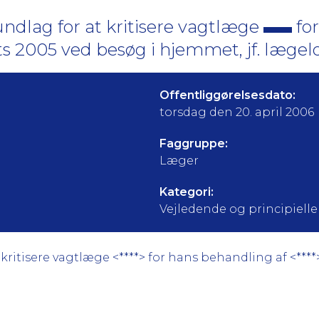
ndlag for at kritisere vagtlæge
for
s 2005 ved besøg i hjemmet, jf. lægelo
Offentliggørelsesdato:
torsdag den 20. april 2006
Faggruppe:
Læger
Kategori:
Vejledende og principielle a
ritisere vagtlæge <****> for hans behandling af <****