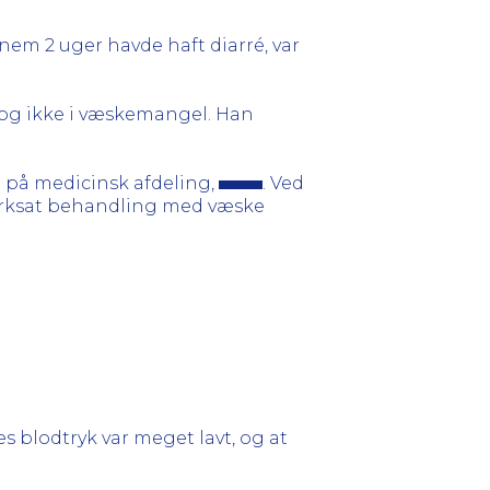
em 2 uger havde haft diarré, var
 og ikke i væskemangel. Han
t på medicinsk afdeling,
. Ved
iværksat behandling med væske
s blodtryk var meget lavt, og at