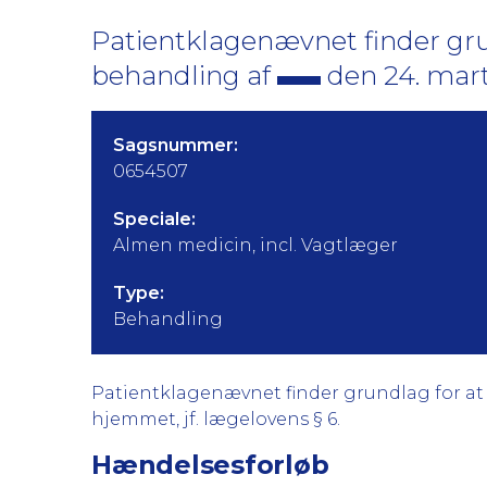
Patientklagenævnet finder gru
behandling af
den 24. mart
Sagsnummer:
0654507
Speciale:
Almen medicin, incl. Vagtlæger
Type:
Behandling
Patientklagenævnet finder grundlag for at k
hjemmet, jf. lægelovens § 6.
Hændelsesforløb