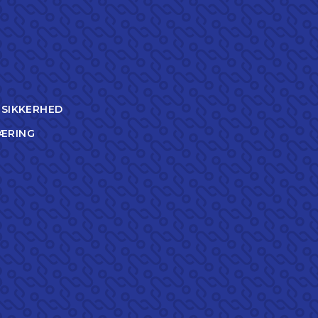
TSIKKERHED
ÆRING