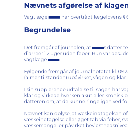
Nævnets afgørelse af klage
Vagtlæge
har overtrådt lægelovens § 
Begrundelse
Det fremgår af journalen, at
s datter 
diarreer i 2 uger uden feber. Hun var desuden
vagtlæge
.
Følgende fremgår af journalnotatet kl. 09.
(almentilstanden) upåvirket, vågen og klar.
I sin supplerende udtalelse til sagen har 
klar og virkede hverken akut eller kronisk
datteren om, at de kunne ringe igen ved for
Nævnet kan oplyse, at væskeindtagelsen ofte
væskeindtagelse eller øget tab via feber, s
væskemangel er påvirket bevidsthedsniveau (