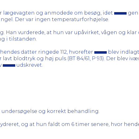
er lægevagten og anmodede om besøg, idet
genn
mangel. Der var ingen temperaturforhøjelse.
 Han vurderede, at hun var upåvirket, vågen og klar
g i tilstanden.
 hendes datter ringede 112, hvorefter
blev indlag
 lavt blodtryk og høj puls (BT 84/61, P 93). Der blev 
ev
udskrevet.
ig undersøgelse og korrekt behandling.
dreret, og at hun faldt om 6 timer senere, hvor hende