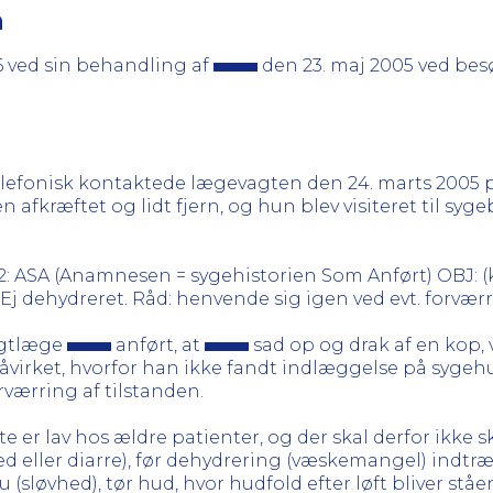
n
6 ved sin behandling af
den 23. maj 2005 ved bes
telefonisk kontaktede lægevagten den 24. marts 2005 p
 afkræftet og lidt fjern, og hun blev visiteret til syg
22: ASA (Anamnesen = sygehistorien Som Anført) OBJ: (
 Ej dehydreret. Råd: henvende sig igen ved evt. forværr
vagtlæge
anført, at
sad op og drak af en kop, 
 påvirket, hvorfor han ikke fandt indlæggelse på syge
værring af tilstanden.
 er lav hos ældre patienter, og der skal derfor ikke 
ved eller diarre), før dehydrering (væskemangel) indtr
sløvhed), tør hud, hvor hudfold efter løft bliver ståe