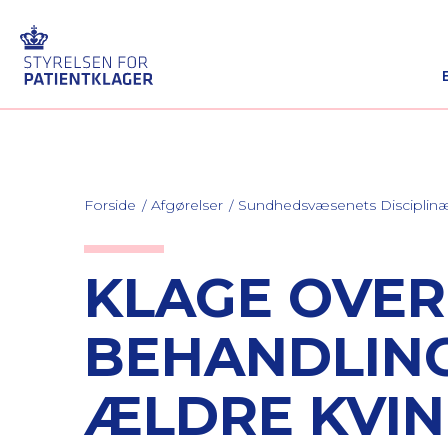
Forside
Afgørelser
Sundhedsvæsenets Discipli
KLAGE OVE
BEHANDLING
ÆLDRE KVI