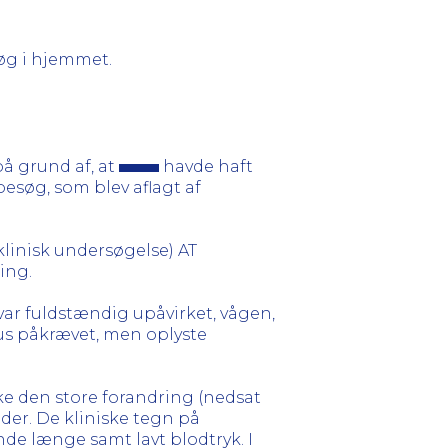
øg i hjemmet.
å grund af, at
havde haft
ebesøg, som blev aflagt af
klinisk undersøgelse) AT
ing.
var fuldstændig upåvirket, vågen,
hus påkrævet, men oplyste
ske den store forandring (nedsat
æder. De kliniske tegn på
nde længe samt lavt blodtryk. I