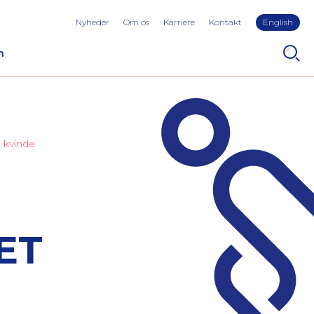
Nyheder
Om os
Karriere
Kontakt
English
n
 kvinde
ET