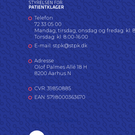
Telefon
72 33 05 00
Mandag, tirsdag, onsdag og fredag: kl. 8
Torsdag: kl. 8.00-16.00
E-mail: stpk@stpk.dk
Adresse
Olof Palmes Allé 18 H
8200 Aarhus N
CVR: 39850885
EAN: 5798000363670
Følg os på LinkedIn
Linkedin profil