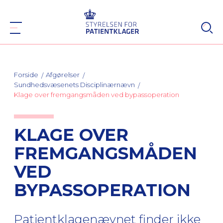
Forside
Afgørelser
Sundhedsvæsenets Disciplinærnævn
Klage over fremgangsmåden ved bypassoperation
KLAGE OVER
FREMGANGSMÅDEN
VED
BYPASSOPERATION
Patientklagenævnet finder ikke