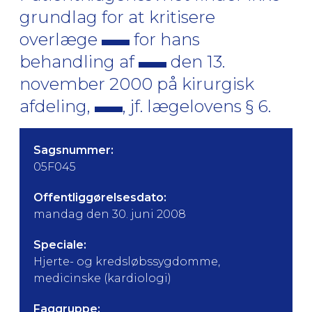
grundlag for at kritisere
overlæge
for hans
behandling af
den 13.
november 2000 på kirurgisk
afdeling,
, jf. lægelovens § 6.
Sagsnummer:
05F045
Offentliggørelsesdato:
mandag den 30. juni 2008
Speciale:
Hjerte- og kredsløbssygdomme,
medicinske (kardiologi)
Faggruppe: