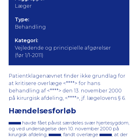
Læger
Type:
Behandling
Kategori:
Vejledende og principielle afgørelser
(før 1/1-2011)
Patientklagenævnet finder ikke grundlag for
at kritisere overlæge <****> for hans
behandling af <****> den 13. november 2000
på kirurgisk afdeling, <****>, jf. lægelovens § 6.
Hændelsesforløb
havde fået påvist særdeles svær hjertesygdom,
og ved undersøgelse den 10. november 2000 på
kirurgisk afdeling,
, fandt overlæge
, at der