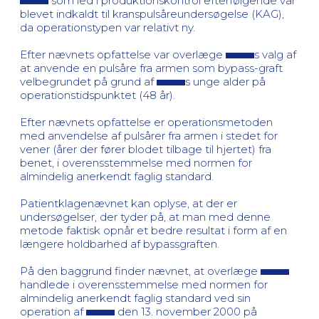
som led i produktionskontrol efterfølgende var
blevet indkaldt til kranspulsåreundersøgelse (KAG),
da operationstypen var relativt ny.
Efter nævnets opfattelse var overlæge
s valg af
at anvende en pulsåre fra armen som bypass-graft
velbegrundet på grund af
s unge alder på
operationstidspunktet (48 år).
Efter nævnets opfattelse er operationsmetoden
med anvendelse af pulsårer fra armen i stedet for
vener (årer der fører blodet tilbage til hjertet) fra
benet, i overensstemmelse med normen for
almindelig anerkendt faglig standard.
Patientklagenævnet kan oplyse, at der er
undersøgelser, der tyder på, at man med denne
metode faktisk opnår et bedre resultat i form af en
længere holdbarhed af bypassgraften.
På den baggrund finder nævnet, at overlæge
handlede i overensstemmelse med normen for
almindelig anerkendt faglig standard ved sin
operation af
den 13. november 2000 på