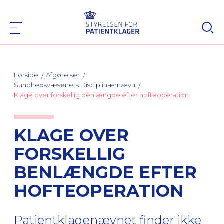
Forside
Afgørelser
Sundhedsvæsenets Disciplinærnævn
Klage over forskellig benlængde efter hofteoperation
KLAGE OVER
FORSKELLIG
BENLÆNGDE EFTER
HOFTEOPERATION
Patientklagenævnet finder ikke