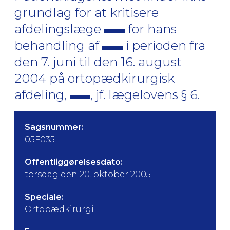
grundlag for at kritisere
afdelingslæge
for hans
behandling af
i perioden fra
den 7. juni til den 16. august
2004 på ortopædkirurgisk
afdeling,
, jf. lægelovens § 6.
Sagsnummer:
05F035
Offentliggørelsesdato:
torsdag den 20. oktober 2005
Speciale:
Ortopædkirurgi