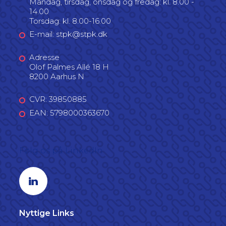
Mandag, tirsdag, onsdag og fredag: kl. 8.00 -
14.00
Torsdag: kl. 8.00-16.00
E-mail: stpk@stpk.dk
Adresse
Olof Palmes Allé 18 H
8200 Aarhus N
CVR: 39850885
EAN: 5798000363670
Følg os på LinkedIn
Linkedin profil
Nyttige Links