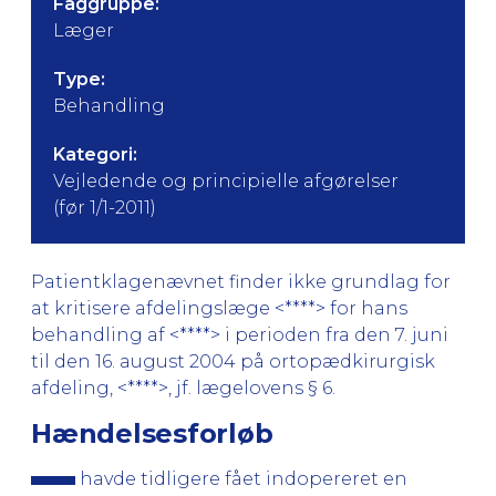
Faggruppe:
Læger
Type:
Behandling
Kategori:
Vejledende og principielle afgørelser
(før 1/1-2011)
Patientklagenævnet finder ikke grundlag for
at kritisere afdelingslæge <****> for hans
behandling af <****> i perioden fra den 7. juni
til den 16. august 2004 på ortopædkirurgisk
afdeling, <****>, jf. lægelovens § 6.
Hændelsesforløb
havde tidligere fået indopereret en