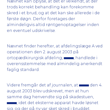
Nævnet kan oplyse, at det er velkendt, at der
trods korrekt behandling kan forekomme
skred i et brud, og at det kan ske allerede i de
første døgn. Derfor foretages der
almindeligvis altid røntgenoptagelser inden
en eventuel udskrivelse.
Nævnet finder herefter, at afdelingslæge A ved
operationen den 2. august 2003 på
ortopædkirurgisk afdeling,
, handlede i
overensstemmelse med almindelig anerkendt
faglig standard.
Videre fremgår det af journalen, at
den 4.
august 2003 blev udskrevet, men at hun
samme dag henvendte sig på skadestuen,
, idet det eksterne apparat havde løsnet
sig, og der på ny var sket skred i bruddet.