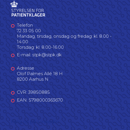
Telefon
72 33 05 00
Mandag, tirsdag, onsdag og fredag: kl. 8.00 -
14.00
Torsdag: kl. 8.00-16.00
E-mail: stpk@stpk.dk
Adresse
Olof Palmes Allé 18 H
8200 Aarhus N
CVR: 39850885
EAN: 5798000363670
Følg os på LinkedIn