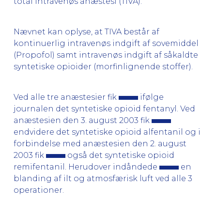
total intravenøs anæstesi (TIVA).
Nævnet kan oplyse, at TIVA består af
kontinuerlig intravenøs indgift af sovemiddel
(Propofol) samt intravenøs indgift af såkaldte
syntetiske opioider (morfinlignende stoffer).
Ved alle tre anæstesier fik
ifølge
journalen det syntetiske opioid fentanyl. Ved
anæstesien den 3. august 2003 fik
endvidere det syntetiske opioid alfentanil og i
forbindelse med anæstesien den 2. august
2003 fik
også det syntetiske opioid
remifentanil. Herudover indåndede
en
blanding af ilt og atmosfærisk luft ved alle 3
operationer.