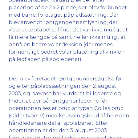
operationsbeskrivelsen blev der efter
placering af de 2 x 2 pinde, der blev forbundet
med barre, foretaget påpladssætning. Der
blev anvendt røntgengennemlysning, der
viste acceptabel stilling. Det var ikke muligt at
få mere længde på samt heller ikke muligt at
opnå en bedre volar fleksion (der menes
formentligt bedret volar placering af vinklen
på ledfladen på spolebenet).
Der blev foretaget røntgenundersøgelse før
og efter påpladssætningen den 2. august
2003, og nævnet har vurderet billederne og
finder, at der på røntgenbillederne før
operationen ses et brud af typen Colles brud
(Older type IV) med knusningsbrud af hele den
håndledsnære del af spolebenet. Efter
operationen er der den 3. august 2003
foretaget røntgenbilleder, og nævnet finder,