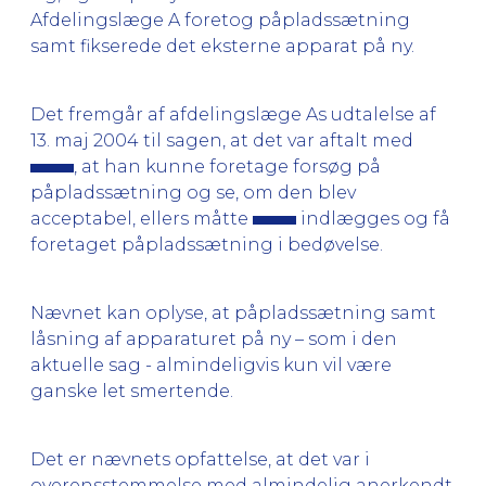
Afdelingslæge A foretog påpladssætning
samt fikserede det eksterne apparat på ny.
Det fremgår af afdelingslæge As udtalelse af
13. maj 2004 til sagen, at det var aftalt med
, at han kunne foretage forsøg på
påpladssætning og se, om den blev
acceptabel, ellers måtte
indlægges og få
foretaget påpladssætning i bedøvelse.
Nævnet kan oplyse, at påpladssætning samt
låsning af apparaturet på ny – som i den
aktuelle sag - almindeligvis kun vil være
ganske let smertende.
Det er nævnets opfattelse, at det var i
overensstemmelse med almindelig anerkendt,