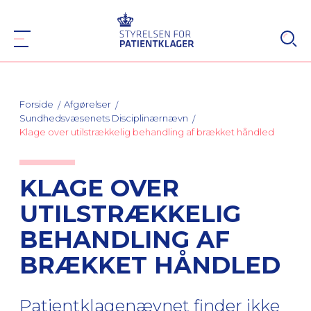
Forside
Afgørelser
Sundhedsvæsenets Disciplinærnævn
Klage over utilstrækkelig behandling af brækket håndled
KLAGE OVER
UTILSTRÆKKELIG
BEHANDLING AF
BRÆKKET HÅNDLED
Patientklagenævnet finder ikke