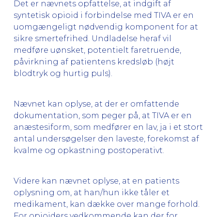
Det er nævnets opfattelse, at indgift af
syntetisk opioid i forbindelse med TIVA er en
uomgængeligt nødvendig komponent for at
sikre smertefrihed. Undladelse heraf vil
medføre uønsket, potentielt faretruende,
påvirkning af patientens kredsløb (højt
blodtryk og hurtig puls).
Nævnet kan oplyse, at der er omfattende
dokumentation, som peger på, at TIVA er en
anæstesiform, som medfører en lav, ja i et stort
antal undersøgelser den laveste, forekomst af
kvalme og opkastning postoperativt.
Videre kan nævnet oplyse, at en patients
oplysning om, at han/hun ikke tåler et
medikament, kan dække over mange forhold.
For opioiders vedkommende kan der for