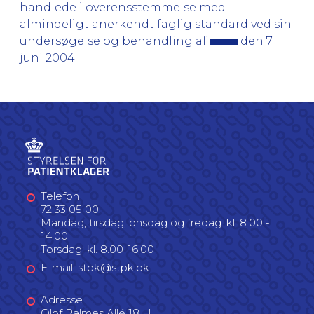
handlede i overensstemmelse med
almindeligt anerkendt faglig standard ved sin
undersøgelse og behandling af
den 7.
juni 2004.
Telefon
72 33 05 00
Mandag, tirsdag, onsdag og fredag: kl. 8.00 -
14.00
Torsdag: kl. 8.00-16.00
E-mail: stpk@stpk.dk
Adresse
Olof Palmes Allé 18 H