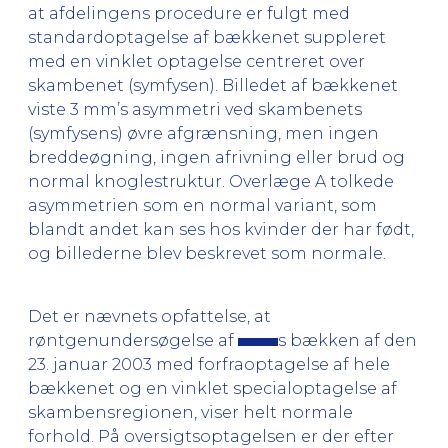
at afdelingens procedure er fulgt med
standardoptagelse af bækkenet suppleret
med en vinklet optagelse centreret over
skambenet (symfysen). Billedet af bækkenet
viste 3 mm’s asymmetri ved skambenets
(symfysens) øvre afgrænsning, men ingen
breddeøgning, ingen afrivning eller brud og
normal knoglestruktur. Overlæge A tolkede
asymmetrien som en normal variant, som
blandt andet kan ses hos kvinder der har født,
og billederne blev beskrevet som normale.
Det er nævnets opfattelse, at
røntgenundersøgelse af
s bækken af den
23. januar 2003 med forfraoptagelse af hele
bækkenet og en vinklet specialoptagelse af
skambensregionen, viser helt normale
forhold. På oversigtsoptagelsen er der efter