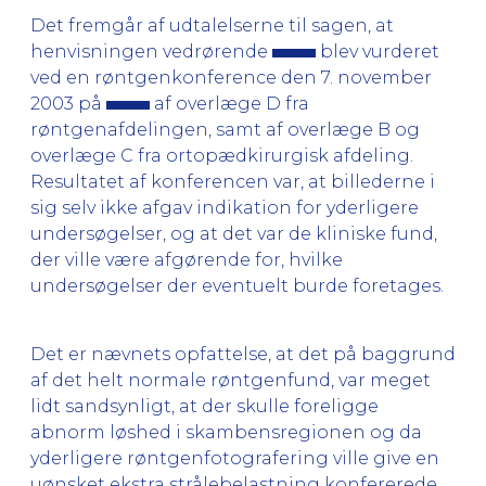
Det fremgår af udtalelserne til sagen, at
henvisningen vedrørende
blev vurderet
ved en røntgenkonference den 7. november
2003 på
af overlæge D fra
røntgenafdelingen, samt af overlæge B og
overlæge C fra ortopædkirurgisk afdeling.
Resultatet af konferencen var, at billederne i
sig selv ikke afgav indikation for yderligere
undersøgelser, og at det var de kliniske fund,
der ville være afgørende for, hvilke
undersøgelser der eventuelt burde foretages.
Det er nævnets opfattelse, at det på baggrund
af det helt normale røntgenfund, var meget
lidt sandsynligt, at der skulle foreligge
abnorm løshed i skambensregionen og da
yderligere røntgenfotografering ville give en
uønsket ekstra strålebelastning konfererede