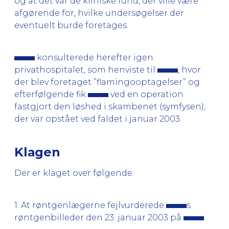
og at det var de kliniske fund, der ville være
afgørende for, hvilke undersøgelser der
eventuelt burde foretages.
konsulterede herefter igen
privathospitalet, som henviste til
, hvor
der blev foretaget ”flamingooptagelser” og
efterfølgende fik
ved en operation
fastgjort den løshed i skambenet (symfysen),
der var opstået ved faldet i januar 2003.
Klagen
Der er klaget over følgende:
1. At røntgenlægerne fejlvurderede
s
røntgenbilleder den 23. januar 2003 på
.