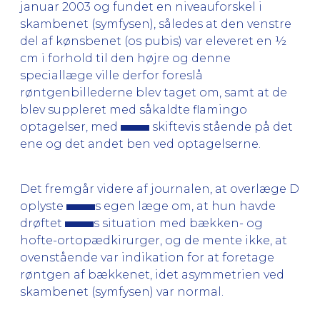
januar 2003 og fundet en niveauforskel i
skambenet (symfysen), således at den venstre
del af kønsbenet (os pubis) var eleveret en ½
cm i forhold til den højre og denne
speciallæge ville derfor foreslå
røntgenbillederne blev taget om, samt at de
blev suppleret med såkaldte flamingo
optagelser, med
skiftevis stående på det
ene og det andet ben ved optagelserne.
Det fremgår videre af journalen, at overlæge D
oplyste
s egen læge om, at hun havde
drøftet
s situation med bækken- og
hofte-ortopædkirurger, og de mente ikke, at
ovenstående var indikation for at foretage
røntgen af bækkenet, idet asymmetrien ved
skambenet (symfysen) var normal.