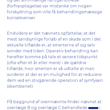
og det almindelige røntgenbillede
(forfraoptagelse) var mistanke om nogen
forskydning som ville få behandlingsmæssige
konsekvenser.
Endvidere er det nævnets opfattelse, at det
mest sandsynlige forløb af en skade som i det
aktuelle tilfælde er, at smerterne af sig selv
svinder med tiden. Operativ behandling kan
herefter komme på tale et senere tidspunkt
(ofte efter ét år eller mere) i de sjældne
tilfælde, hvor smerten er så udtalte at man
vurderer at der er en mulighed for at reducere
dem ved en stivgørende operation af symfysen
(skambenet).
På baggrund af ovennævnte finder nævnet at
overlæge B og overlæge C behandlede
i