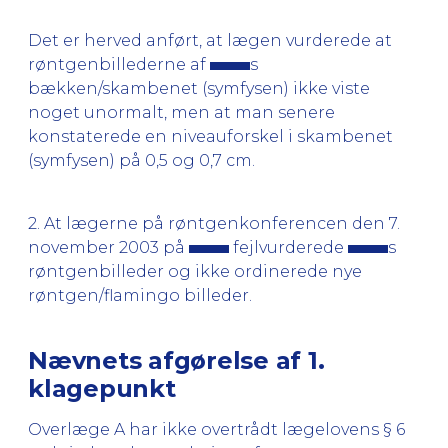
Det er herved anført, at lægen vurderede at
røntgenbillederne af
s
bækken/skambenet (symfysen) ikke viste
noget unormalt, men at man senere
konstaterede en niveauforskel i skambenet
(symfysen) på 0,5 og 0,7 cm.
2. At lægerne på røntgenkonferencen den 7.
november 2003 på
fejlvurderede
s
røntgenbilleder og ikke ordinerede nye
røntgen/flamingo billeder.
Nævnets afgørelse af 1.
klagepunkt
Overlæge A har ikke overtrådt lægelovens § 6