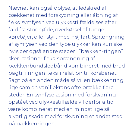
Nævnet kan også oplyse, at ledskred af
bækkenet med forskydning eller åbning af
f.eks. symfysen ved ulykkestilfælde ses efter
fald fra stor højde, overkørsel af tunge
køretøjer, eller styrt med høj fart. Sprængning
af symfysen ved den type ulykker kan kun ske
hvis der også andre steder i ”bækken-ringen”
sker læsioner f.eks. sprængning af
bækkenbundsledbånd kombineret med brud
bagtil i ringen f.eks. i relation til korsbenet.
Sagt på en anden måde så vil en bækkenring
lige som en vaniljekrans ofte brække flere
steder. En symfyselæsion med forskydning
opstået ved ulykkestilfælde vil derfor altid
være kombineret med en mindst lige så
alvorlig skade med forskydning et andet sted
på bækkenringen.