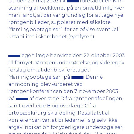
Da den 20. maj 2003 fik
foretaget en MR-
scanning af bækkenet på en privatklinik, hvor
man fandt, at der var grundlag for at tage nye
røntgenbilleder, suppleret med såkaldte
”flamingooptagelser”, for at påvise eventuel
ustabilitet i skambenet (symfysen).
egen læge henviste den 22. oktober 2003
til fornyet røntgenundersøgelse, og videregav
forslag om, at der blev foretaget
”flamingooptagelser” på
. Denne
anmodning blev vurderet ved
røntgenkonferencen den 7. november 2003
på
af overlæge D fra røntgenafdelingen,
samt overlæge B og overlæge C fra
ortopædkirurgisk afdeling. Resultatet af
konferencen var, at billederne i sig selv ikke
afgav indikation for yderligere undersøgelser,