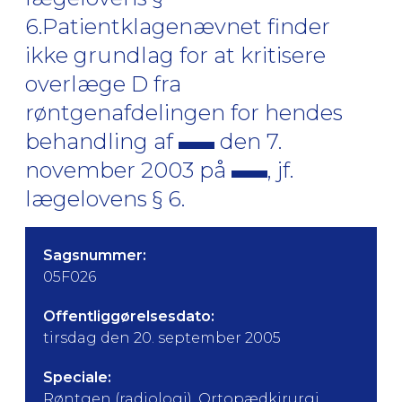
6.Patientklagenævnet finder
ikke grundlag for at kritisere
overlæge D fra
røntgenafdelingen for hendes
behandling af
den 7.
november 2003 på
, jf.
lægelovens § 6.
Sagsnummer:
05F026
Offentliggørelsesdato:
tirsdag den 20. september 2005
Speciale:
Røntgen (radiologi), Ortopædkirurgi