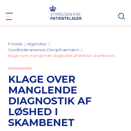
Forside
Afgørelser
Sundhedsvæsenets Disciplinærnævn
Klage over manglende diagnostik af løshed i skambenet
KLAGE OVER
MANGLENDE
DIAGNOSTIK AF
LØSHED I
SKAMBENET