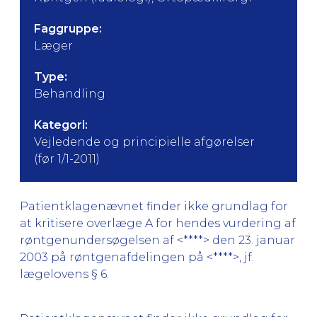
Faggruppe:
Læger
Type:
Behandling
Kategori:
Vejledende og principielle afgørelser
(før 1/1-2011)
Patientklagenævnet finder ikke grundlag for
at kritisere overlæge A for hendes vurdering af
røntgenundersøgelsen af <****> den 23. januar
2003 på røntgenafdelingen på <****>, jf.
lægelovens § 6.