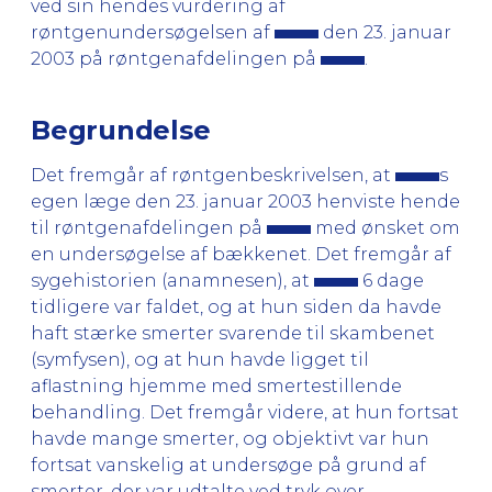
ved sin hendes vurdering af
røntgenundersøgelsen af
den 23. januar
2003 på røntgenafdelingen på
.
Begrundelse
Det fremgår af røntgenbeskrivelsen, at
s
egen læge den 23. januar 2003 henviste hende
til røntgenafdelingen på
med ønsket om
en undersøgelse af bækkenet. Det fremgår af
sygehistorien (anamnesen), at
6 dage
tidligere var faldet, og at hun siden da havde
haft stærke smerter svarende til skambenet
(symfysen), og at hun havde ligget til
aflastning hjemme med smertestillende
behandling. Det fremgår videre, at hun fortsat
havde mange smerter, og objektivt var hun
fortsat vanskelig at undersøge på grund af
smerter, der var udtalte ved tryk over