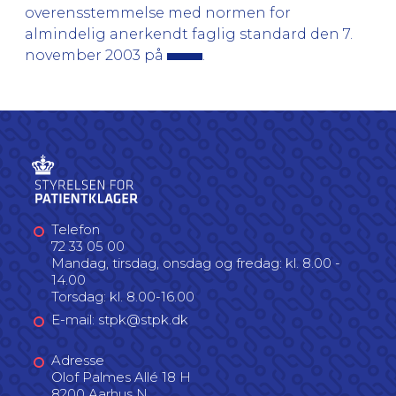
overensstemmelse med normen for
almindelig anerkendt faglig standard den 7.
november 2003 på
.
Telefon
72 33 05 00
Mandag, tirsdag, onsdag og fredag: kl. 8.00 -
14.00
Torsdag: kl. 8.00-16.00
E-mail: stpk@stpk.dk
Adresse
Olof Palmes Allé 18 H
8200 Aarhus N