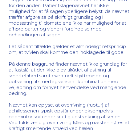
for den anden. Patientklagenævnet har ikke
mulighed for at få sagen yderligere belyst, da nævnet
træffer afgørelse på skriftligt grundlag og i
modsætning til domstolene ikke har mulighed for at
afhøre parter og vidner i forbindelse med
behandlingen af sagen.
I et sådant tilfælde gælder et almindeligt retsprincip
om, at tvivlen skal komme den indklagede til gode.
På denne baggrund finder nævnet ikke grundlag for
at fastslå, at der ikke blev tilrådet aflastning til
smertefrihed samt eventuelt støttebinde og
optræning til smertegrænsen i kombination med
vejledning om fornyet henvendelse ved manglende
bedring.
Nævnet kan oplyse, at overrivning (ruptur) af
achillessenen typisk opstår under eksempelvis
badmintonspil under kraftig udstrækning af senen.
Ved fuldstændig overrivning føles og næsten høres et
kraftigt smertende smæld ved hælen.