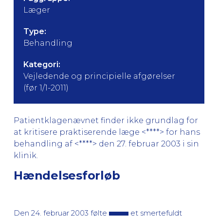
Læger
Type:
Behandling
Kategori:
Vejledende og principielle afgørelser
(før 1/1-2011)
Patientklagenævnet finder ikke grundlag for
at kritisere praktiserende læge <****> for hans
behandling af <****> den 27. februar 2003 i sin
klinik.
Hændelsesforløb
Den 24. februar 2003 følte
et smertefuldt