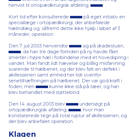
henvist til ortopædkirurgisk afdeling,
.
Kort tid efter konsulterede
på eget initiativ en
speciallæge i ortopædkirurgi, der anbefalede
hælindlæg og, såfremt dette ikke hjalp i løbet af 3
måneder, operation.
Den 7. juli 2003 henvendte
sig på skadestuen,
, da han tre dage forinden på ny havde fået
smerter i højre hæl i forbindelse med et hovedspring i
vandet. Man fandt lidt hævelse og blålig misfarvning
svarende til hælbenet, og der blev følt en defekt i
akillessenen samt ømhed her lidt ovenfor
senetilhæftningen på hælbenet. Der var god kraft i
foden, men
kunne ikke stå på tæer, og han
blev behandlet med støttebind.
Den 14. august 2003 blev
undersøgt på
ortopædkirurgisk afdeling,
, hvor man
konstaterede tegn på total ruptur af akillessenen, og
der blev anbefalet operation.
Klagen