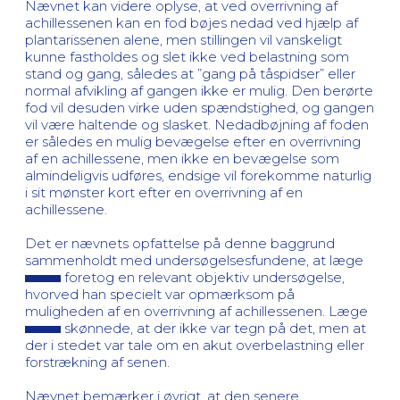
Nævnet kan videre oplyse, at ved overrivning af
achillessenen kan en fod bøjes nedad ved hjælp af
plantarissenen alene, men stillingen vil vanskeligt
kunne fastholdes og slet ikke ved belastning som
stand og gang, således at ”gang på tåspidser” eller
normal afvikling af gangen ikke er mulig. Den berørte
fod vil desuden virke uden spændstighed, og gangen
vil være haltende og slasket. Nedadbøjning af foden
er således en mulig bevægelse efter en overrivning
af en achillessene, men ikke en bevægelse som
almindeligvis udføres, endsige vil forekomme naturlig
i sit mønster kort efter en overrivning af en
achillessene.
Det er nævnets opfattelse på denne baggrund
sammenholdt med undersøgelsesfundene, at læge
foretog en relevant objektiv undersøgelse,
hvorved han specielt var opmærksom på
muligheden af en overrivning af achillessenen. Læge
skønnede, at der ikke var tegn på det, men at
der i stedet var tale om en akut overbelastning eller
forstrækning af senen.
Nævnet bemærker i øvrigt, at den senere