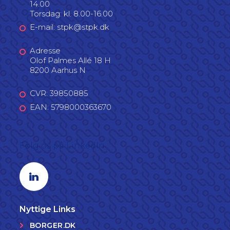
14.00
Torsdag: kl. 8.00-16.00
E-mail: stpk@stpk.dk
Adresse
Olof Palmes Allé 18 H
8200 Aarhus N
CVR: 39850885
EAN: 5798000363670
Følg os på LinkedIn
Linkedin profil
Nyttige Links
BORGER.DK