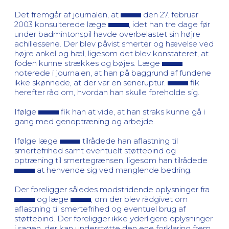
Det fremgår af journalen, at
den 27. februar
2003 konsulterede læge
, idet han tre dage før
under badmintonspil havde overbelastet sin højre
achillessene. Der blev påvist smerter og hævelse ved
højre ankel og hæl, ligesom det blev konstateret, at
foden kunne strækkes og bøjes. Læge
noterede i journalen, at han på baggrund af fundene
ikke skønnede, at der var en seneruptur.
fik
herefter råd om, hvordan han skulle foreholde sig.
Ifølge
fik han at vide, at han straks kunne gå i
gang med genoptræning og arbejde.
Ifølge læge
tilrådede han aflastning til
smertefrihed samt eventuelt støttebind og
optræning til smertegrænsen, ligesom han tilrådede
at henvende sig ved manglende bedring.
Der foreligger således modstridende oplysninger fra
og læge
, om der blev rådgivet om
aflastning til smertefrihed og eventuel brug af
støttebind. Der foreligger ikke yderligere oplysninger
i sagen, der kan understøtte den ene forklaring frem