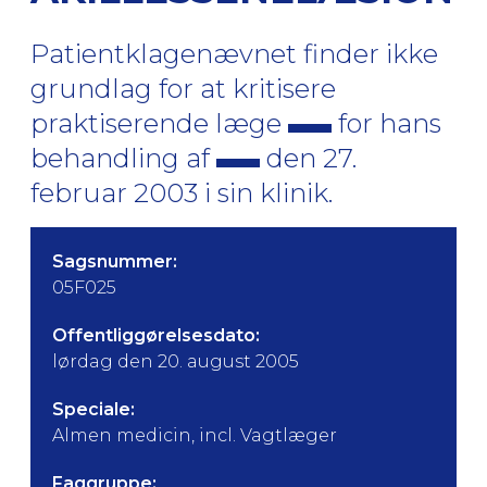
Patientklagenævnet finder ikke
grundlag for at kritisere
praktiserende læge
for hans
behandling af
den 27.
februar 2003 i sin klinik.
Sagsnummer:
05F025
Offentliggørelsesdato:
lørdag den 20. august 2005
Speciale:
Almen medicin, incl. Vagtlæger
Faggruppe: