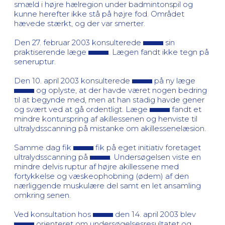
smæld i højre hælregion under badmintonspil og
kunne herefter ikke stå på højre fod. Området
hævede stærkt, og der var smerter.
Den 27. februar 2003 konsulterede
sin
praktiserende læge
. Lægen fandt ikke tegn på
seneruptur.
Den 10. april 2003 konsulterede
på ny læge
og oplyste, at der havde været nogen bedring
til at begynde med, men at han stadig havde gener
og svært ved at gå ordentligt. Læge
fandt et
mindre konturspring af akillessenen og henviste til
ultralydsscanning på mistanke om akillessenelæsion.
Samme dag fik
fik på eget initiativ foretaget
ultralydsscanning på
. Undersøgelsen viste en
mindre delvis ruptur af højre akillessene med
fortykkelse og væskeophobning (ødem) af den
nærliggende muskulære del samt en let ansamling
omkring senen.
Ved konsultation hos
den 14. april 2003 blev
orienteret om undersøgelsesresultatet og