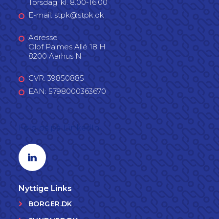
Torsdag: kl. 8.00-16.00
E-mail: stpk@stpk.dk
Adresse
Olof Palmes Allé 18 H
8200 Aarhus N
CVR: 39850885
EAN: 5798000363670
Følg os på LinkedIn
Linkedin profil
Nyttige Links
BORGER.DK