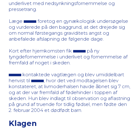
underlivet med nedsynkningsfornemmelse og
pressetrang.
Læge
foretog en gynækologisk undersøgelse
og vurderede på den baggrund, at det drejede sig
om normal førstegangs graviditets angst og
anbefalede afslapning de følgende dage.
Kort efter hjemkomsten fik
på ny
tyngdefornemmelse i underlivet og fornemmelse af
fremfald af noget i skeden.
kontaktede vagtlægen og blev umiddelbart
henvist til
, hvor det ved modtagelsen blev
konstateret, at livmoderhalsen havde åbnet sig 7 cm,
og at der var fremfald af fødehinder i toppen af
skeden. Hun blev indlagt til observation og aflastning
på grund af truende for tidlig fødsel, men fødte den
2. februar 2004 et dødfødt barn.
Klagen