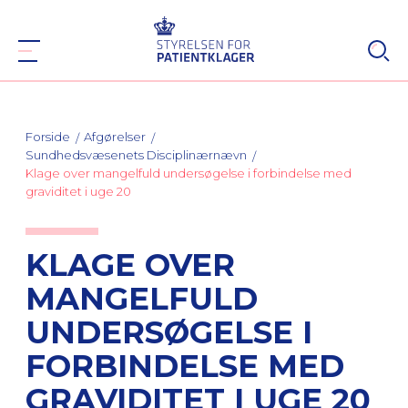
Forside
Afgørelser
Sundhedsvæsenets Disciplinærnævn
Klage over mangelfuld undersøgelse i forbindelse med
graviditet i uge 20
KLAGE OVER
MANGELFULD
UNDERSØGELSE I
FORBINDELSE MED
GRAVIDITET I UGE 20