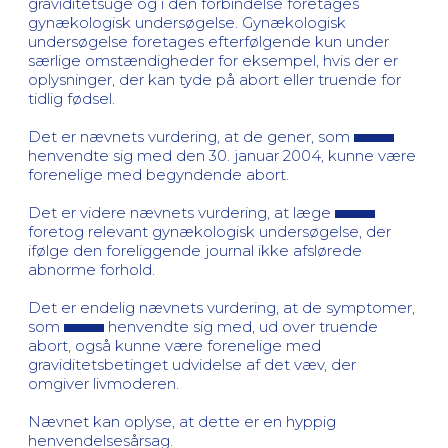
graviditetsuge og i den forbindelse foretages
gynækologisk undersøgelse. Gynækologisk
undersøgelse foretages efterfølgende kun under
særlige omstændigheder for eksempel, hvis der er
oplysninger, der kan tyde på abort eller truende for
tidlig fødsel.
Det er nævnets vurdering, at de gener, som
henvendte sig med den 30. januar 2004, kunne være
forenelige med begyndende abort.
Det er videre nævnets vurdering, at læge
foretog relevant gynækologisk undersøgelse, der
ifølge den foreliggende journal ikke afslørede
abnorme forhold.
Det er endelig nævnets vurdering, at de symptomer,
som
henvendte sig med, ud over truende
abort, også kunne være forenelige med
graviditetsbetinget udvidelse af det væv, der
omgiver livmoderen.
Nævnet kan oplyse, at dette er en hyppig
henvendelsesårsag.