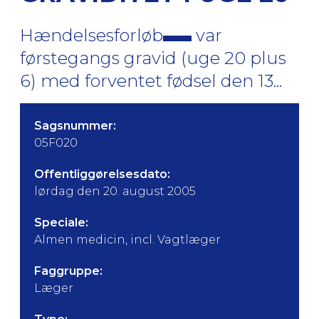
Hændelsesforløb
var
førstegangs gravid (uge 20 plus
6) med forventet fødsel den 13...
Sagsnummer:
05F020
Offentliggørelsesdato:
lørdag den 20. august 2005
Speciale:
Almen medicin, incl. Vagtlæger
Faggruppe:
Læger