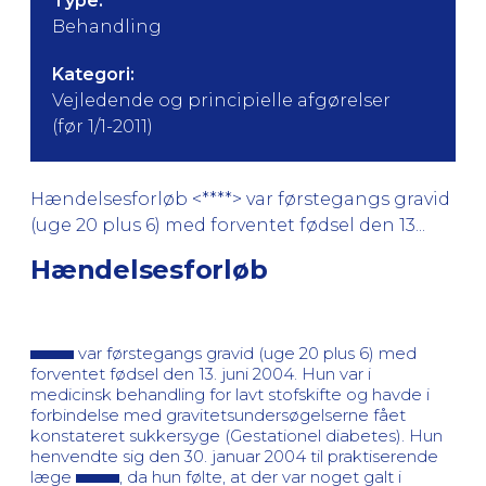
Type:
Behandling
Kategori:
Vejledende og principielle afgørelser
(før 1/1-2011)
Hændelsesforløb <****> var førstegangs gravid
(uge 20 plus 6) med forventet fødsel den 13...
Hændelsesforløb
var førstegangs gravid (uge 20 plus 6) med
forventet fødsel den 13. juni 2004. Hun var i
medicinsk behandling for lavt stofskifte og havde i
forbindelse med gravitetsundersøgelserne fået
konstateret sukkersyge (Gestationel diabetes). Hun
henvendte sig den 30. januar 2004 til praktiserende
læge
, da hun følte, at der var noget galt i