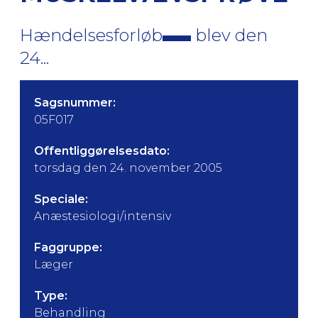
Hændelsesforløb
blev den
24...
Sagsnummer:
05F017
Offentliggørelsesdato:
torsdag den 24. november 2005
Speciale:
Anæstesiologi/intensiv
Faggruppe:
Læger
Type:
Behandling