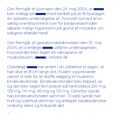
Det fremgår af journalen den 24. maj 2004, at
blev indlagt på
med henblik på at få foretaget
en operativ undersøgelse af , hvorvidt hun led af en
særlig overfølsomhed over for bedøvelsesmidler
såkaldt malign hypertermi på grund af mistanke om
tidligere tilfælde heraf.
Det fremgår af operationsbeskrivelsen den 25. maj
2004, at overlæge
udførte undersøgelsen,
hvorved der blev taget en vævsprøve af
muskulaturen i
s venstre lår.
Overlæge
har anført i sin udtalelse til sagen, at
han skar et 8 cm langt snit i huden og pressede
vævet til side for at skaffe adgang til musklens
bindevævshinde. Bindevævshinden blev klippet op
og der blev taget fem prøver på henholdsvis 230 mg,
139 mg, 141 mg, 96 mg og 110 mg. Derefter syede
han bindevævshinden sammen. Til sidst syede han
hud og overhud sammen og anlagde lokalbedøvelse
omkring såret og forbandt det.