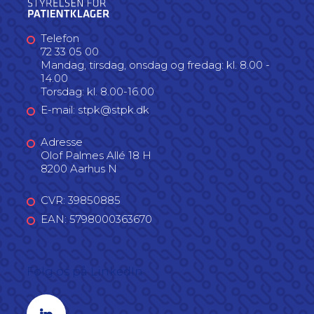
Telefon
72 33 05 00
Mandag, tirsdag, onsdag og fredag: kl. 8.00 -
14.00
Torsdag: kl. 8.00-16.00
E-mail: stpk@stpk.dk
Adresse
Olof Palmes Allé 18 H
8200 Aarhus N
CVR: 39850885
EAN: 5798000363670
Følg os på LinkedIn
Linkedin profil