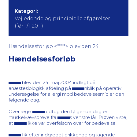
Kategori:
Vejledende og principielle afgørelser
(før 1/1-2011)
Hændelsesforløb <****> blev den 24...
Hændelsesforløb
blev den 24. maj 2004 indlagt på
anæstesiologisk afdeling på
nblik på operativ
undersøgelse for allergi mod bedøvelsesmidler den
følgende dag.
Overlæge
udtog den følgende dag en
muskelvævsprøve fra
s venstre lår. Prøven viste,
at
ikke var overfølsom over for bedøvelse.
fik efter indgrebet prikkende og jagende