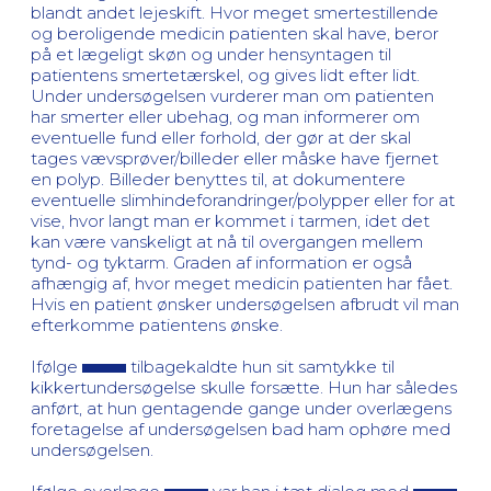
blandt andet lejeskift. Hvor meget smertestillende
og beroligende medicin patienten skal have, beror
på et lægeligt skøn og under hensyntagen til
patientens smertetærskel, og gives lidt efter lidt.
Under undersøgelsen vurderer man om patienten
har smerter eller ubehag, og man informerer om
eventuelle fund eller forhold, der gør at der skal
tages vævsprøver/billeder eller måske have fjernet
en polyp. Billeder benyttes til, at dokumentere
eventuelle slimhindeforandringer/polypper eller for at
vise, hvor langt man er kommet i tarmen, idet det
kan være vanskeligt at nå til overgangen mellem
tynd- og tyktarm. Graden af information er også
afhængig af, hvor meget medicin patienten har fået.
Hvis en patient ønsker undersøgelsen afbrudt vil man
efterkomme patientens ønske.
Ifølge
tilbagekaldte hun sit samtykke til
kikkertundersøgelse skulle forsætte. Hun har således
anført, at hun gentagende gange under overlægens
foretagelse af undersøgelsen bad ham ophøre med
undersøgelsen.