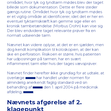
området, hvor tyk og tyndtarm mødes blev der taget
billede som dokumentation. Dette er flere steder
gængs rutine. Området hvor tyk og tyndtarm mødes
er et vigtig område at identificerer, idet det er her en
eventuel tyktarmskræft kan gemme sige eller en
kronisk tarmbetændelse (Morbus Crohn) kan vise sig.
Der blev endvidere taget relevante prøver fra en
normalt udseende tarm.
Nævnet kan videre oplyse, at det er en sjælden, men
dog kendt komplikation til koloskopien, at der kan
ske en perforation. Risikoen er større, hvis patienten
har udposninger på tarmen, har en svært
inflammeret tarm eller hvis der tages vævsprøver.
Nævnet finder herefter ikke grundlag for at udtale, at
overlæge
har handlet under normen for
almindelig anerkendt faglig standard ved sin
behandling af
den 1. april 2004 på medicinsk
afdeling,
.
Nævnets afgørelse af 2.
klagepunkt