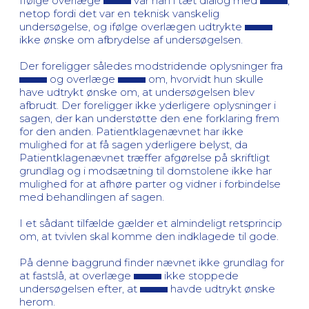
Ifølge overlæge
var han i tæt dialog med
,
netop fordi det var en teknisk vanskelig
undersøgelse, og ifølge overlægen udtrykte
ikke ønske om afbrydelse af undersøgelsen.
Der foreligger således modstridende oplysninger fra
og overlæge
om, hvorvidt hun skulle
have udtrykt ønske om, at undersøgelsen blev
afbrudt. Der foreligger ikke yderligere oplysninger i
sagen, der kan understøtte den ene forklaring frem
for den anden. Patientklagenævnet har ikke
mulighed for at få sagen yderligere belyst, da
Patientklagenævnet træffer afgørelse på skriftligt
grundlag og i modsætning til domstolene ikke har
mulighed for at afhøre parter og vidner i forbindelse
med behandlingen af sagen.
I et sådant tilfælde gælder et almindeligt retsprincip
om, at tvivlen skal komme den indklagede til gode.
På denne baggrund finder nævnet ikke grundlag for
at fastslå, at overlæge
ikke stoppede
undersøgelsen efter, at
havde udtrykt ønske
herom.