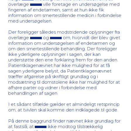
overlæge
ville foretage en undersøgelse med
fingeren af endetarmen, samt at hun ikke fik
information om smertestillende medicin i forbindelse
med undersøgelsen.
Der foreligger således modstridende oplysninger fra
overlæge
og
om, hvorvidt der blev givet
information om undersøgelsen af endetarmen og
om den smertestillende behandling. Der foreligger
ikke yderligere oplysninger i sagen, der kan
understøtte den ene forklaring frem for den anden.
Patientklagenævnet har ikke mulighed for at få
sagen yderligere belyst, da Patientklagenævnet
træffer afgørelse på skriftligt grundlag og i
modsætning til domstolene ikke har mulighed for at
afhøre parter og vidner i forbindelse med
behandlingen af sagen.
I et sådant tilfælde gælder et almindeligt retsprincip
om, at tvivlen skal komme den indklagede til gode.
På denne baggrund finder nævnet ikke grundlag for
at fastslå, at
ikke modtog tilstrækkelig