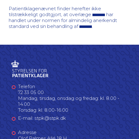
Patientklagenævnet finder herefter ikke
tilstrækkeligt godtgjort, at overlæge
har
handlet under normen for almindelig anerkendt
standard ved sin behandling af
.
Telefon
72 33 05 00
Mandag, tirsdag, onsdag og fredag: kl. 8.00 -
14.00
Torsdag: kl. 8.00-16.00
E-mail: stpk@stpk.dk
Adresse
Olof Palmes Allé 18 H