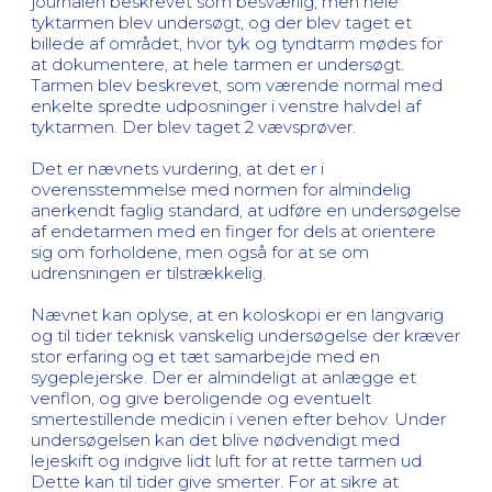
journalen beskrevet som besværlig, men hele
tyktarmen blev undersøgt, og der blev taget et
billede af området, hvor tyk og tyndtarm mødes for
at dokumentere, at hele tarmen er undersøgt.
Tarmen blev beskrevet, som værende normal med
enkelte spredte udposninger i venstre halvdel af
tyktarmen. Der blev taget 2 vævsprøver.
Det er nævnets vurdering, at det er i
overensstemmelse med normen for almindelig
anerkendt faglig standard, at udføre en undersøgelse
af endetarmen med en finger for dels at orientere
sig om forholdene, men også for at se om
udrensningen er tilstrækkelig.
Nævnet kan oplyse, at en koloskopi er en langvarig
og til tider teknisk vanskelig undersøgelse der kræver
stor erfaring og et tæt samarbejde med en
sygeplejerske. Der er almindeligt at anlægge et
venflon, og give beroligende og eventuelt
smertestillende medicin i venen efter behov. Under
undersøgelsen kan det blive nødvendigt med
lejeskift og indgive lidt luft for at rette tarmen ud.
Dette kan til tider give smerter. For at sikre at