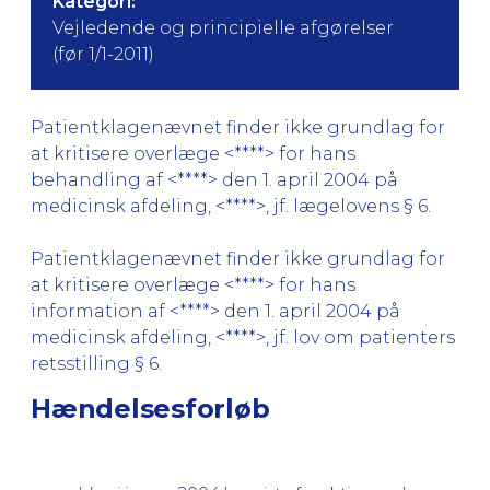
Kategori:
Vejledende og principielle afgørelser
(før 1/1-2011)
Patientklagenævnet finder ikke grundlag for
at kritisere overlæge <****> for hans
behandling af <****> den 1. april 2004 på
medicinsk afdeling, <****>, jf. lægelovens § 6.
Patientklagenævnet finder ikke grundlag for
at kritisere overlæge <****> for hans
information af <****> den 1. april 2004 på
medicinsk afdeling, <****>, jf. lov om patienters
retsstilling § 6.
Hændelsesforløb