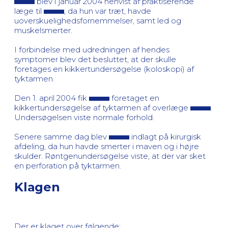
blev i januar 2004 henvist af praktiserende
læge til
, da hun var træt, havde
uoverskuelighedsfornemmelser, samt led og
muskelsmerter.
I forbindelse med udredningen af hendes
symptomer blev det besluttet, at der skulle
foretages en kikkertundersøgelse (koloskopi) af
tyktarmen.
Den 1. april 2004 fik
foretaget en
kikkertundersøgelse af tyktarmen af overlæge
.
Undersøgelsen viste normale forhold.
Senere samme dag blev
indlagt på kirurgisk
afdeling, da hun havde smerter i maven og i højre
skulder. Røntgenundersøgelse viste, at der var sket
en perforation på tyktarmen.
Klagen
Der er klaget over følgende: