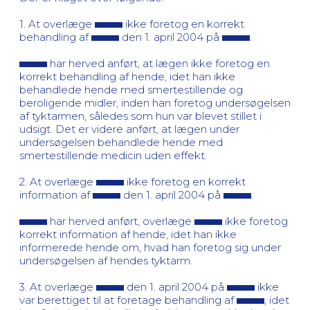
1. At overlæge
ikke foretog en korrekt
behandling af
den 1. april 2004 på
.
har herved anført, at lægen ikke foretog en
korrekt behandling af hende, idet han ikke
behandlede hende med smertestillende og
beroligende midler, inden han foretog undersøgelsen
af tyktarmen, således som hun var blevet stillet i
udsigt. Det er videre anført, at lægen under
undersøgelsen behandlede hende med
smertestillende medicin uden effekt.
2. At overlæge
ikke foretog en korrekt
information af
den 1. april 2004 på
.
har herved anført, overlæge
ikke foretog
korrekt information af hende, idet han ikke
informerede hende om, hvad han foretog sig under
undersøgelsen af hendes tyktarm.
3. At overlæge
den 1. april 2004 på
ikke
var berettiget til at foretage behandling af
, idet