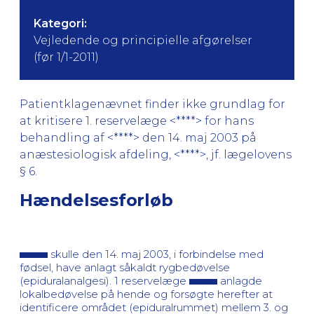
Kategori:
Vejledende og principielle afgørelser
(før 1/1-2011)
Patientklagenævnet finder ikke grundlag for
at kritisere 1. reservelæge <****> for hans
behandling af <****> den 14. maj 2003 på
anæstesiologisk afdeling, <****>, jf. lægelovens
§ 6.
Hændelsesforløb
skulle den 14. maj 2003, i forbindelse med
fødsel, have anlagt såkaldt rygbedøvelse
(epiduralanalgesi). 1 reservelæge
anlagde
lokalbedøvelse på hende og forsøgte herefter at
identificere området (epiduralrummet) mellem 3. og