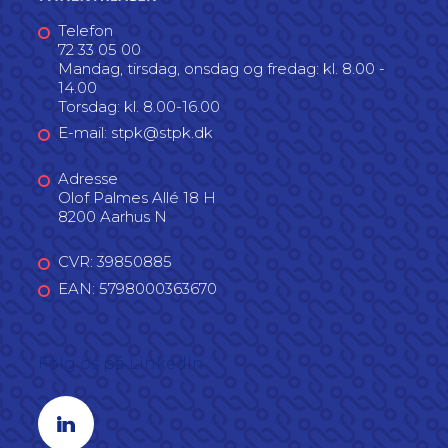
Telefon
72 33 05 00
Mandag, tirsdag, onsdag og fredag: kl. 8.00 -
14.00
Torsdag: kl. 8.00-16.00
E-mail: stpk@stpk.dk
Adresse
Olof Palmes Allé 18 H
8200 Aarhus N
CVR: 39850885
EAN: 5798000363670
Følg os på LinkedIn
Linkedin profil