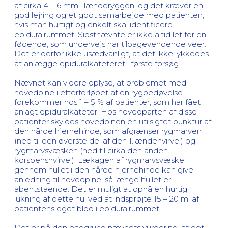
af cirka 4 – 6 mm i lænderyggen, og det kræver en
god lejring og et godt samarbejde med patienten,
hvis man hurtigt og enkelt skal identificere
epiduralrummet. Sidstnævnte er ikke altid let for en
fødende, som undervejs har tilbagevendende veer.
Det er derfor ikke usædvanligt, at det ikke lykkedes
at anlægge epiduralkateteret i første forsøg.
Nævnet kan videre oplyse, at problemet med
hovedpine i efterforløbet af en rygbedøvelse
forekommer hos 1 – 5 % af patienter, som har fået
anlagt epiduralkateter. Hos hovedparten af disse
patienter skyldes hovedpinen en utilsigtet punktur af
den hårde hjernehinde, som afgrænser rygmarven
(ned til den øverste del af den 1.lændehvirvel) og
rygmarvsvæsken (ned til cirka den anden
korsbenshvirvel). Lækagen af rygmarvsvæske
gennem hullet i den hårde hjernehinde kan give
anledning til hovedpine, så længe hullet er
åbentstående. Det er muligt at opnå en hurtig
lukning af dette hul ved at indsprøjte 15 – 20 ml af
patientens eget blod i epiduralrummet.
Det er på den baggrund nævnets vurdering, at det