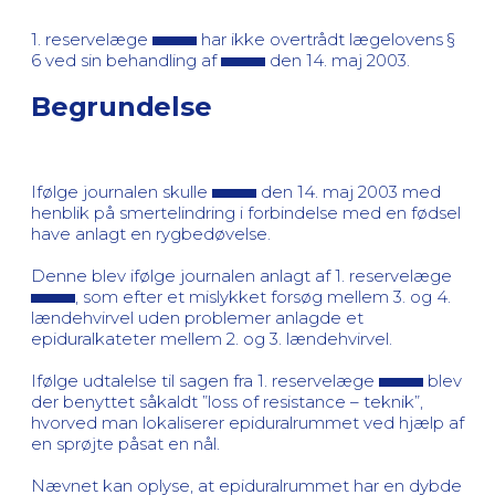
1. reservelæge
har ikke overtrådt lægelovens §
6 ved sin behandling af
den 14. maj 2003.
Begrundelse
Ifølge journalen skulle
den 14. maj 2003 med
henblik på smertelindring i forbindelse med en fødsel
have anlagt en rygbedøvelse.
Denne blev ifølge journalen anlagt af 1. reservelæge
, som efter et mislykket forsøg mellem 3. og 4.
lændehvirvel uden problemer anlagde et
epiduralkateter mellem 2. og 3. lændehvirvel.
Ifølge udtalelse til sagen fra 1. reservelæge
blev
der benyttet såkaldt ”loss of resistance – teknik”,
hvorved man lokaliserer epiduralrummet ved hjælp af
en sprøjte påsat en nål.
Nævnet kan oplyse, at epiduralrummet har en dybde