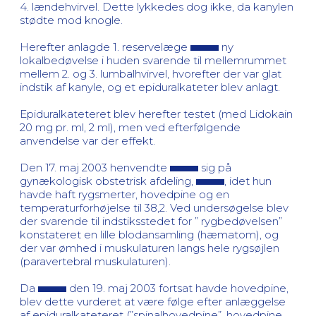
4. lændehvirvel. Dette lykkedes dog ikke, da kanylen
stødte mod knogle.
Herefter anlagde 1. reservelæge
ny
lokalbedøvelse i huden svarende til mellemrummet
mellem 2. og 3. lumbalhvirvel, hvorefter der var glat
indstik af kanyle, og et epiduralkateter blev anlagt.
Epiduralkateteret blev herefter testet (med Lidokain
20 mg pr. ml, 2 ml), men ved efterfølgende
anvendelse var der effekt.
Den 17. maj 2003 henvendte
sig på
gynækologisk obstetrisk afdeling,
, idet hun
havde haft rygsmerter, hovedpine og en
temperaturforhøjelse til 38,2. Ved undersøgelse blev
der svarende til indstiksstedet for ” rygbedøvelsen”
konstateret en lille blodansamling (hæmatom), og
der var ømhed i muskulaturen langs hele rygsøjlen
(paravertebral muskulaturen).
Da
den 19. maj 2003 fortsat havde hovedpine,
blev dette vurderet at være følge efter anlæggelse
af epiduralkateteret (”spinalhovedpine”, hovedpine