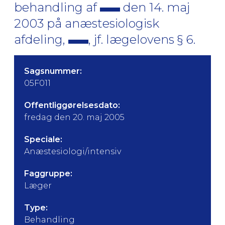
behandling af
den 14. maj
2003 på anæstesiologisk
afdeling,
, jf. lægelovens § 6.
Sagsnummer:
05F011
Offentliggørelsesdato:
fredag den 20. maj 2005
Speciale:
Anæstesiologi/intensiv
Faggruppe:
Læger
Type:
Behandling