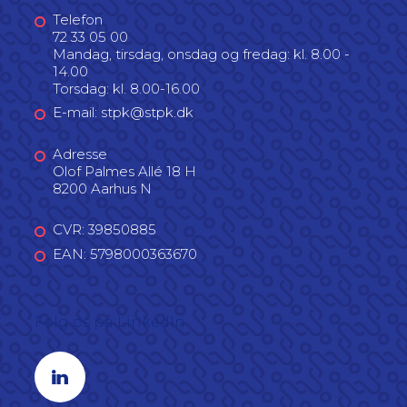
Telefon
72 33 05 00
Mandag, tirsdag, onsdag og fredag: kl. 8.00 -
14.00
Torsdag: kl. 8.00-16.00
E-mail: stpk@stpk.dk
Adresse
Olof Palmes Allé 18 H
8200 Aarhus N
CVR: 39850885
EAN: 5798000363670
Følg os på LinkedIn
Linkedin profil