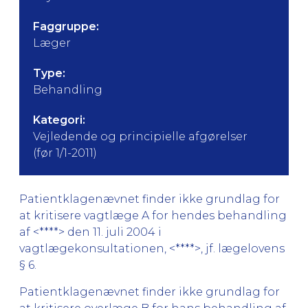
Faggruppe:
Læger
Type:
Behandling
Kategori:
Vejledende og principielle afgørelser
(før 1/1-2011)
Patientklagenævnet finder ikke grundlag for
at kritisere vagtlæge A for hendes behandling
af <****> den 11. juli 2004 i
vagtlægekonsultationen, <****>, jf. lægelovens
§ 6.
Patientklagenævnet finder ikke grundlag for