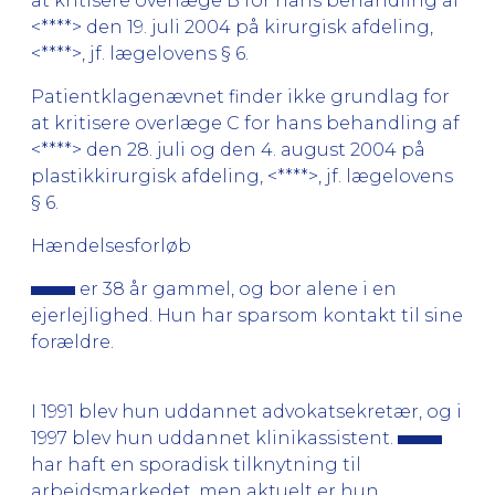
at kritisere overlæge B for hans behandling af
<****> den 19. juli 2004 på kirurgisk afdeling,
<****>, jf. lægelovens § 6.
Patientklagenævnet finder ikke grundlag for
at kritisere overlæge C for hans behandling af
<****> den 28. juli og den 4. august 2004 på
plastikkirurgisk afdeling, <****>, jf. lægelovens
§ 6.
Hændelsesforløb
er 38 år gammel, og bor alene i en
ejerlejlighed. Hun har sparsom kontakt til sine
forældre.
I 1991 blev hun uddannet advokatsekretær, og i
1997 blev hun uddannet klinikassistent.
har haft en sporadisk tilknytning til
arbejdsmarkedet, men aktuelt er hun