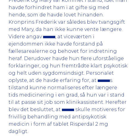
Frederik og Mary var kommet i stand, idet man
havde forhindret ham i at gifte sig med
hende, som de havde lovet hinanden.
Kronprins Frederik var således blev tvangsgift
med Mary, da han ikke kunne vente længere.
Videre angav
, at viceværten i
ejendommen ikke havde forstand på
fællesarealerne og behovet for indretning
heraf. Derudover havde hun flere uforståelige
forklaringer, og hun fremtrådte klart psykotisk
og helt uden sygdomsindsigt. Personalet
oplyste, at de havde erfaring for, at
s
tilstand kunne normaliseres efter længere
tids medicinering i en grad, så hun var i stand
til at passe sit job som klinikassistent. Herefter
blev det besluttet, at
skulle motiveres for
frivillig behandling med antipsykotisk
medicin i form af tablet Risperdal 2 mg
dagligt.