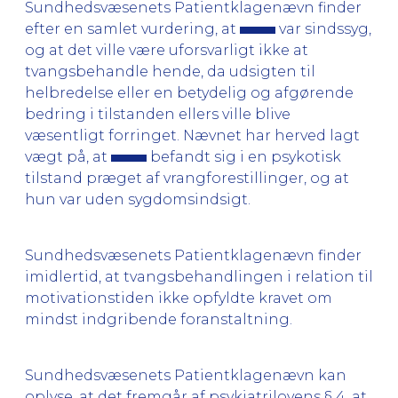
Sundhedsvæsenets Patientklagenævn finder
efter en samlet vurdering, at
var sindssyg,
og at det ville være uforsvarligt ikke at
tvangsbehandle hende, da udsigten til
helbredelse eller en betydelig og afgørende
bedring i tilstanden ellers ville blive
væsentligt forringet. Nævnet har herved lagt
vægt på, at
befandt sig i en psykotisk
tilstand præget af vrangforestillinger, og at
hun var uden sygdomsindsigt.
Sundhedsvæsenets Patientklagenævn finder
imidlertid, at tvangsbehandlingen i relation til
motivationstiden ikke opfyldte kravet om
mindst indgribende foranstaltning.
Sundhedsvæsenets Patientklagenævn kan
oplyse, at det fremgår af psykiatrilovens § 4, at