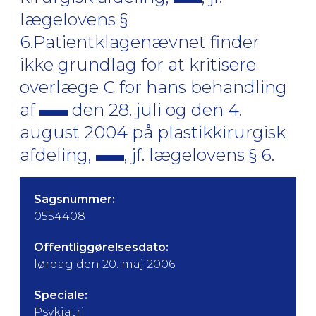
lægelovens §
6.Patientklagenævnet finder
ikke grundlag for at kritisere
overlæge C for hans behandling
af
den 28. juli og den 4.
august 2004 på plastikkirurgisk
afdeling,
, jf. lægelovens § 6.
Sagsnummer:
0554408
Offentliggørelsesdato:
lørdag den 20. maj 2006
Speciale:
Psykiatri