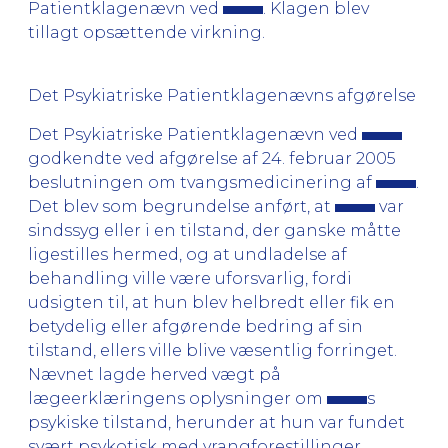
Patientklagenævn ved
. Klagen blev
tillagt opsættende virkning.
Det Psykiatriske Patientklagenævns afgørelse
Det Psykiatriske Patientklagenævn ved
godkendte ved afgørelse af 24. februar 2005
beslutningen om tvangsmedicinering af
.
Det blev som begrundelse anført, at
var
sindssyg eller i en tilstand, der ganske måtte
ligestilles hermed, og at undladelse af
behandling ville være uforsvarlig, fordi
udsigten til, at hun blev helbredt eller fik en
betydelig eller afgørende bedring af sin
tilstand, ellers ville blive væsentlig forringet.
Nævnet lagde herved vægt på
lægeerklæringens oplysninger om
s
psykiske tilstand, herunder at hun var fundet
svært psykotisk med vrangforestillinger,