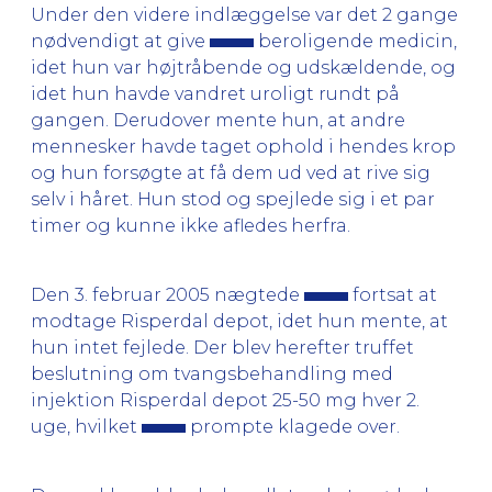
Under den videre indlæggelse var det 2 gange
nødvendigt at give
beroligende medicin,
idet hun var højtråbende og udskældende, og
idet hun havde vandret uroligt rundt på
gangen. Derudover mente hun, at andre
mennesker havde taget ophold i hendes krop
og hun forsøgte at få dem ud ved at rive sig
selv i håret. Hun stod og spejlede sig i et par
timer og kunne ikke afledes herfra.
Den 3. februar 2005 nægtede
fortsat at
modtage Risperdal depot, idet hun mente, at
hun intet fejlede. Der blev herefter truffet
beslutning om tvangsbehandling med
injektion Risperdal depot 25-50 mg hver 2.
uge, hvilket
prompte klagede over.