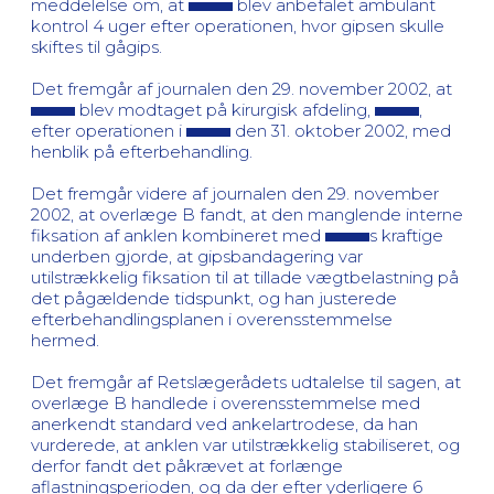
meddelelse om, at
blev anbefalet ambulant
kontrol 4 uger efter operationen, hvor gipsen skulle
skiftes til gågips.
Det fremgår af journalen den 29. november 2002, at
blev modtaget på kirurgisk afdeling,
,
efter operationen i
den 31. oktober 2002, med
henblik på efterbehandling.
Det fremgår videre af journalen den 29. november
2002, at overlæge B fandt, at den manglende interne
fiksation af anklen kombineret med
s kraftige
underben gjorde, at gipsbandagering var
utilstrækkelig fiksation til at tillade vægtbelastning på
det pågældende tidspunkt, og han justerede
efterbehandlingsplanen i overensstemmelse
hermed.
Det fremgår af Retslægerådets udtalelse til sagen, at
overlæge B handlede i overensstemmelse med
anerkendt standard ved ankelartrodese, da han
vurderede, at anklen var utilstrækkelig stabiliseret, og
derfor fandt det påkrævet at forlænge
aflastningsperioden, og da der efter yderligere 6