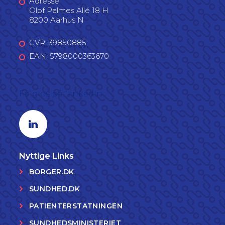
Adresse
Olof Palmes Allé 18 H
8200 Aarhus N
CVR: 39850885
EAN: 5798000363670
Følg os på LinkedIn
Linkedin profil
Nyttige Links
BORGER.DK
SUNDHED.DK
PATIENTERSTATNINGEN
SUNDHEDSMINISTERIET