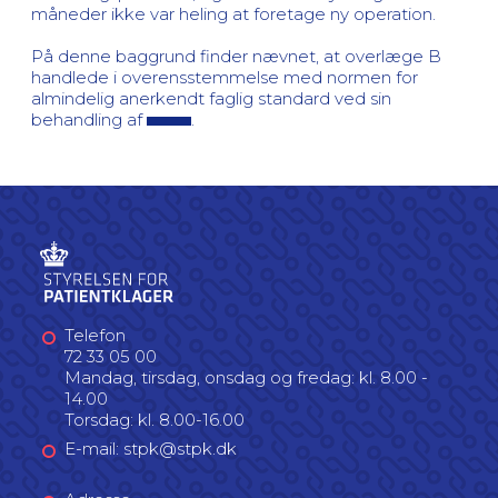
måneder ikke var heling at foretage ny operation.
På denne baggrund finder nævnet, at overlæge B
handlede i overensstemmelse med normen for
almindelig anerkendt faglig standard ved sin
behandling af
.
Telefon
72 33 05 00
Mandag, tirsdag, onsdag og fredag: kl. 8.00 -
14.00
Torsdag: kl. 8.00-16.00
E-mail: stpk@stpk.dk