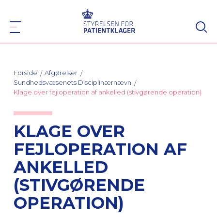
Forside
Afgørelser
Sundhedsvæsenets Disciplinærnævn
Klage over fejloperation af ankelled (stivgørende operation)
KLAGE OVER
FEJLOPERATION AF
ANKELLED
(STIVGØRENDE
OPERATION)