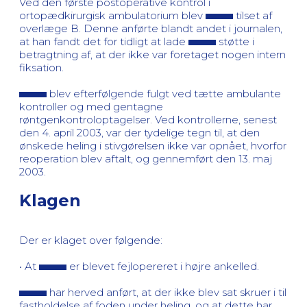
Ved den første postoperative kontrol i
ortopædkirurgisk ambulatorium blev
tilset af
overlæge B. Denne anførte blandt andet i journalen,
at han fandt det for tidligt at lade
støtte i
betragtning af, at der ikke var foretaget nogen intern
fiksation.
blev efterfølgende fulgt ved tætte ambulante
kontroller og med gentagne
røntgenkontroloptagelser. Ved kontrollerne, senest
den 4. april 2003, var der tydelige tegn til, at den
ønskede heling i stivgørelsen ikke var opnået, hvorfor
reoperation blev aftalt, og gennemført den 13. maj
2003.
Klagen
Der er klaget over følgende:
• At
er blevet fejlopereret i højre ankelled.
har herved anført, at der ikke blev sat skruer i til
fastholdelse af foden under heling, og at dette har