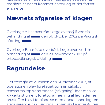
medført, at der er kommet arvæv, og at der fortsat
er smerter.
Nævnets afgørelse af klagen
Overlæge A har overtrådt lægelovens § 6 ved sin
behandling af
den 31. oktober 2002 på Kirurgisk
afdeling,
.
Overlæge B har ikke overtrådt lægeloven ved sin
behandling af
den 29. november 2002 på
ortopædkirurgisk afdeling,
.
Begrundelse
Det fremgår af journalen den 31. oktober 2003, at
operationen blev foretaget som en såkaldt
transartroskopisk artrodese (stivgøring), idet man via
kikkertinstrument foretog affræsning af ledfladernes
brusk. Der blev i forbindelse med operationen lagt en
stabiliserende cirkulær gips. Gipsen skulle efter 4 uger