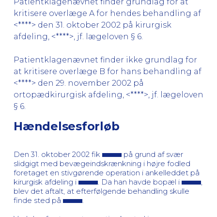
Patientklagenævnet finder grundlag for at
kritisere overlæge A for hendes behandling af
<****> den 31. oktober 2002 på kirurgisk
afdeling, <****>, jf. lægeloven § 6.
Patientklagenævnet finder ikke grundlag for
at kritisere overlæge B for hans behandling af
<****> den 29. november 2002 på
ortopædkirurgisk afdeling, <****>, jf. lægeloven
§ 6.
Hændelsesforløb
Den 31. oktober 2002 fik
på grund af svær
slidgigt med bevægeindskrænkning i højre fodled
foretaget en stivgørende operation i ankelleddet på
kirurgisk afdeling i
. Da han havde bopæl i
,
blev det aftalt, at efterfølgende behandling skulle
finde sted på
.