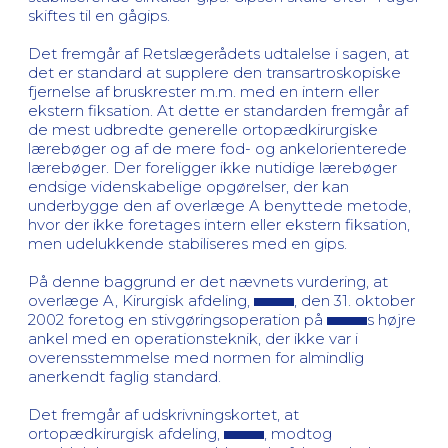
skiftes til en gågips.
Det fremgår af Retslægerådets udtalelse i sagen, at
det er standard at supplere den transartroskopiske
fjernelse af bruskrester m.m. med en intern eller
ekstern fiksation. At dette er standarden fremgår af
de mest udbredte generelle ortopædkirurgiske
lærebøger og af de mere fod- og ankelorienterede
lærebøger. Der foreligger ikke nutidige lærebøger
endsige videnskabelige opgørelser, der kan
underbygge den af overlæge A benyttede metode,
hvor der ikke foretages intern eller ekstern fiksation,
men udelukkende stabiliseres med en gips.
På denne baggrund er det nævnets vurdering, at
overlæge A, Kirurgisk afdeling,
, den 31. oktober
2002 foretog en stivgøringsoperation på
s højre
ankel med en operationsteknik, der ikke var i
overensstemmelse med normen for almindlig
anerkendt faglig standard.
Det fremgår af udskrivningskortet, at
ortopædkirurgisk afdeling,
, modtog