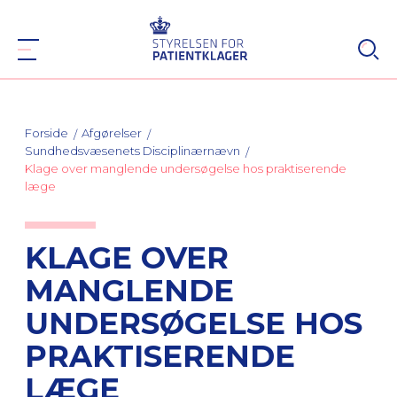
Forside
Afgørelser
Sundhedsvæsenets Disciplinærnævn
Klage over manglende undersøgelse hos praktiserende
læge
KLAGE OVER
MANGLENDE
UNDERSØGELSE HOS
PRAKTISERENDE
LÆGE