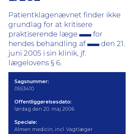
Patientklagenævnet finder ikke
grundlag for at kritisere
praktiserende læge
for
hendes behandling af
den 21.
juni 2005 i sin klinik, jf.
lægelovens § 6.
Sagsnummer:
0553410
Offentliggørelsesdato:
lørdag den 20. maj 2006
Speciale:
Almen medicin, incl. Vagtlæger