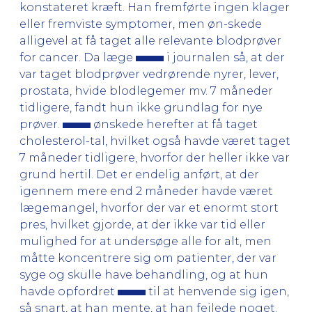
konstateret kræft. Han fremførte ingen klager
eller fremviste symptomer, men øn-skede
alligevel at få taget alle relevante blodprøver
for cancer. Da læge
i journalen så, at der
var taget blodprøver vedrørende nyrer, lever,
prostata, hvide blodlegemer mv. 7 måneder
tidligere, fandt hun ikke grundlag for nye
prøver.
ønskede herefter at få taget
cholesterol-tal, hvilket også havde været taget
7 måneder tidligere, hvorfor der heller ikke var
grund hertil. Det er endelig anført, at der
igennem mere end 2 måneder havde været
lægemangel, hvorfor der var et enormt stort
pres, hvilket gjorde, at der ikke var tid eller
mulighed for at undersøge alle for alt, men
måtte koncentrere sig om patienter, der var
syge og skulle have behandling, og at hun
havde opfordret
til at henvende sig igen,
så snart, at han mente, at han fejlede noget.