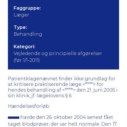
Faggruppe:
Læger
Type:
Behandling
Kategori:
Vejledende og principielle afgørelser
(før 1/1-2011)
Patientklagenævnet finder ikke grundlag for
at kritisere praktiserende læge <****> for
hendes behandling af <****> den 21. juni 2005 i
sin klinik, jf. lægelovens § 6.
Hændelsesforløb
havde den 26. oktober 2004 senest fået
taget blodprøver, der var helt normale. Den 17.