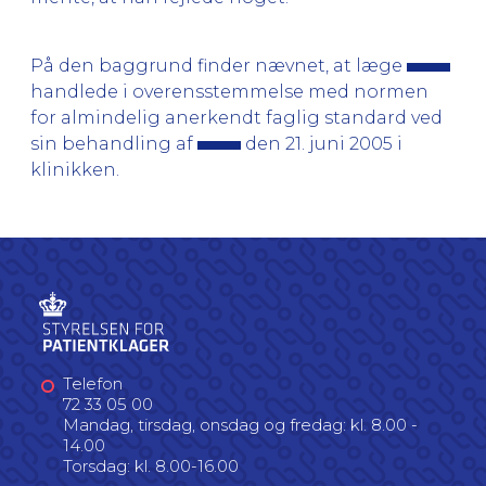
På den baggrund finder nævnet, at læge
handlede i overensstemmelse med normen
for almindelig anerkendt faglig standard ved
sin behandling af
den 21. juni 2005 i
klinikken.
Telefon
72 33 05 00
Mandag, tirsdag, onsdag og fredag: kl. 8.00 -
14.00
Torsdag: kl. 8.00-16.00