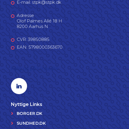
E-mail: stpk@stpk.dk
Adresse
Olof Palmes Allé 18 H
8200 Aarhus N
CVR: 39850885
EAN: 5798000363670
Følg os på LinkedIn
Linkedin profil
Nyttige Links
BORGER.DK
SUNDHED.DK