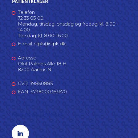
Telefon
72 33 05 00
Mandag, tirsdag, onsdag og fredag: kl. 8.00 -
14.00
Torsdag: kl. 8.00-16.00
E-mail: stpk@stpk.dk
Adresse
Olof Palmes Allé 18 H
8200 Aarhus N
CVR: 39850885
EAN: 5798000363670
Følg os på LinkedIn
Linkedin profil