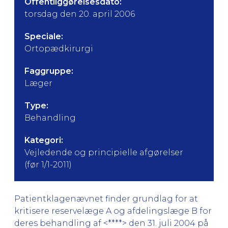
Offentliggørelsesdato:
torsdag den 20. april 2006
Speciale:
Ortopædkirurgi
Faggruppe:
Læger
Type:
Behandling
Kategori:
Vejledende og principielle afgørelser
(før 1/1-2011)
Patientklagenævnet finder grundlag for at
kritisere reservelæge A og afdelingslæge B for
deres behandling af <****> den 31. juli 2004 på