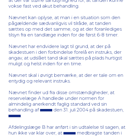
at der var større sandsynlighed for, at tanden kunne
vokse fast ved akut behandling.
Nævnet kan oplyse, at man i en situation som den
pågældende sædvanligvis vil tilråde, at tanden
sættes op med det samme, og at der foranlediges
tilsyn fra en tandlæge inden for de først 6-8 timer.
Nævnet har endvidere lagt til grund, at der på
skadestuen i den forbindelse forelå en instruks, der
angav, at udslået tand skal sættes på plads hurtigst
muligt og helst inden for en time.
Nævnet skal i øvrigt bemærke, at der er tale om en
entydig og relevant instruks.
Nævnet finder ud fra disse omstændigheder, at
reservelæge A handlede under normen for
almindelig anerkendt faglig standard ved sin
behandling af
den 31. juli 2004 på skadestuen,
.
Afdelingslæge B har anført i sin udtalelse til sagen, at
hun ikke var klar over, at
medbragte tanden i