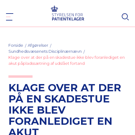
Forside
Afgørelser
Sundhedsvæsenets Disciplinærnævn
Klage over at der på en skadestue ikke blev foranlediget en
akut påpladssætning af udslået fortand
KLAGE OVER AT DER
PÅ EN SKADESTUE
IKKE BLEV
FORANLEDIGET EN
AKUT