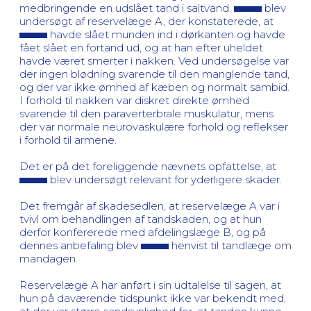
medbringende en udslået tand i saltvand.
blev
undersøgt af reservelæge A, der konstaterede, at
havde slået munden ind i dørkanten og havde
fået slået en fortand ud, og at han efter uheldet
havde været smerter i nakken. Ved undersøgelse var
der ingen blødning svarende til den manglende tand,
og der var ikke ømhed af kæben og normalt sambid.
I forhold til nakken var diskret direkte ømhed
svarende til den paraverterbrale muskulatur, mens
der var normale neurovaskulære forhold og reflekser
i forhold til armene.
Det er på det foreliggende nævnets opfattelse, at
blev undersøgt relevant for yderligere skader.
Det fremgår af skadesedlen, at reservelæge A var i
tvivl om behandlingen af tandskaden, og at hun
derfor konfererede med afdelingslæge B, og på
dennes anbefaling blev
henvist til tandlæge om
mandagen.
Reservelæge A har anført i sin udtalelse til sagen, at
hun på daværende tidspunkt ikke var bekendt med,