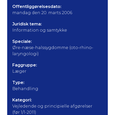
Offentliggørelsesdato:
mandag den 20. marts 2006
Juridisk tema:
Information og samtykke
Speciale:
Øre-næse-halssygdomme (oto-rhino-
laryngologi)
Faggruppe:
Læger
Type:
Behandling
Kategori:
Vejledende og principielle afgørelser
(før 1/1-2011)