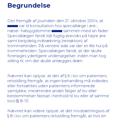
Begrundelse
Det fremgår af journalen den 21. oktober 2004, at
var til konsultation hos speciallæge i øre-,
næse- halssygdomme
sammen med sin fader.
Speciallægen fandt lidt fugtig ørevoks på højre øre
samt betydelig indtrækning (retraktion) af
trommehinden. På venstre side var der et lille hul på
trommehinden. Speciallægen fandt, at der skulle
foretages yderligere undersøgelser, inden man tog
stilling til, om der skulle anlægges dræn.
Nævnet kan oplyse, at det af § 6 i lov om patienters
retsstilling fremgår, at ingen behandling må indledes
eller fortsættes uden patientens informerede
samtykke, medmindre andet følger af lov eller
bestemmelser fastsat i henhold til lov eller af samme
lovs §§ 8-10.
Nævnet kan videre oplyse, at det modsætningsvis af
§ 8 i lov om patienters retsstilling fremgår, at hvis en