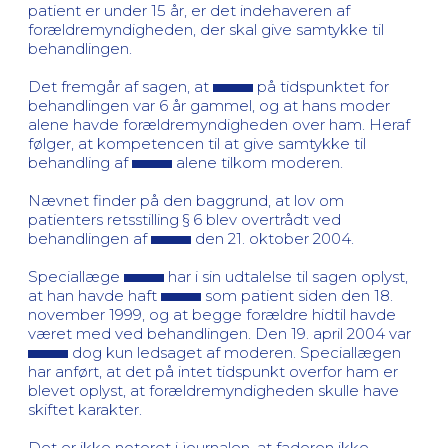
patient er under 15 år, er det indehaveren af
forældremyndigheden, der skal give samtykke til
behandlingen.
Det fremgår af sagen, at
på tidspunktet for
behandlingen var 6 år gammel, og at hans moder
alene havde forældremyndigheden over ham. Heraf
følger, at kompetencen til at give samtykke til
behandling af
alene tilkom moderen.
Nævnet finder på den baggrund, at lov om
patienters retsstilling § 6 blev overtrådt ved
behandlingen af
den 21. oktober 2004.
Speciallæge
har i sin udtalelse til sagen oplyst,
at han havde haft
som patient siden den 18.
november 1999, og at begge forældre hidtil havde
været med ved behandlingen. Den 19. april 2004 var
dog kun ledsaget af moderen. Speciallægen
har anført, at det på intet tidspunkt overfor ham er
blevet oplyst, at forældremyndigheden skulle have
skiftet karakter.
Det er ikke noteret i journalen, at faderen ikke