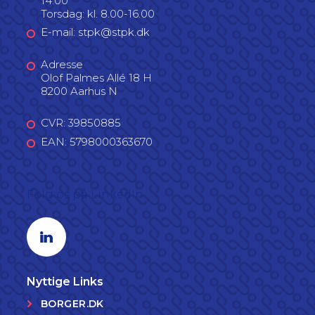
14.00
Torsdag: kl. 8.00-16.00
E-mail: stpk@stpk.dk
Adresse
Olof Palmes Allé 18 H
8200 Aarhus N
CVR: 39850885
EAN: 5798000363670
Følg os på LinkedIn
Linkedin profil
Nyttige Links
BORGER.DK