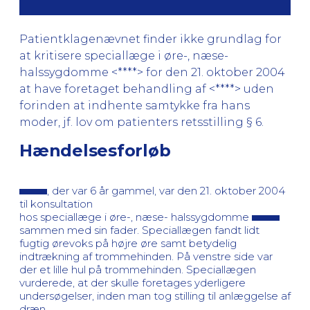
Patientklagenævnet finder ikke grundlag for
at kritisere speciallæge i øre-, næse-
halssygdomme <****> for den 21. oktober 2004
at have foretaget behandling af <****> uden
forinden at indhente samtykke fra hans
moder, jf. lov om patienters retsstilling § 6.
Hændelsesforløb
, der var 6 år gammel, var den 21. oktober 2004
til konsultation
hos speciallæge i øre-, næse- halssygdomme
sammen med sin fader. Speciallægen fandt lidt
fugtig ørevoks på højre øre samt betydelig
indtrækning af trommehinden. På venstre side var
der et lille hul på trommehinden. Speciallægen
vurderede, at der skulle foretages yderligere
undersøgelser, inden man tog stilling til anlæggelse af
dræn.