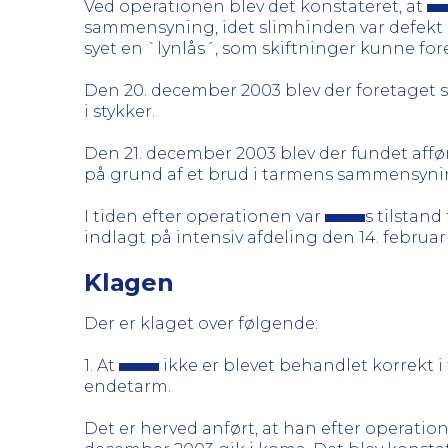
Ved operationen blev det konstateret, at
sammensyning, idet slimhinden var defekt i 
syet en `lynlås´, som skiftninger kunne fo
Den 20. december 2003 blev der foretaget s
i stykker.
Den 21. december 2003 blev der fundet aff
på grund af et brud i tarmens sammensyning
I tiden efter operationen var
s tilstand
indlagt på intensiv afdeling den 14. febru
Klagen
Der er klaget over følgende:
1. At
ikke er blevet behandlet korrekt 
endetarm.
Det er herved anført, at han efter operati