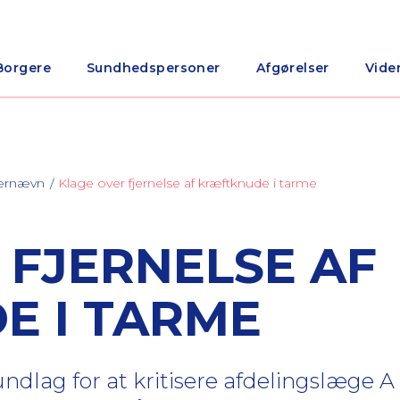
Borgere
Sundhedspersoner
Afgørelser
Vide
nærnævn
Klage over fjernelse af kræftknude i tarme
 FJERNELSE AF
E I TARME
dlag for at kritisere afdelingslæge A 