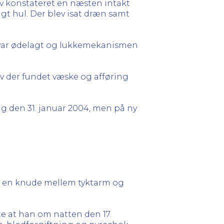
v konstateret en næsten intakt
gt hul. Der blev isat dræn samt
en var ødelagt og lukkemekanismen
v der fundet væske og afføring
ling den 31. januar 2004, men på ny
et en knude mellem tyktarm og
te at han om natten den 17.