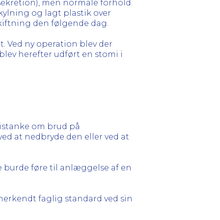
 sekretion), men normale forhold
ylning og lagt plastik over
kiftning den følgende dag.
. Ved ny operation blev der
ev herefter udført en stomi i
 mistanke om brud på
d at nedbryde den eller ved at
burde føre til anlæggelse af en
erkendt faglig standard ved sin