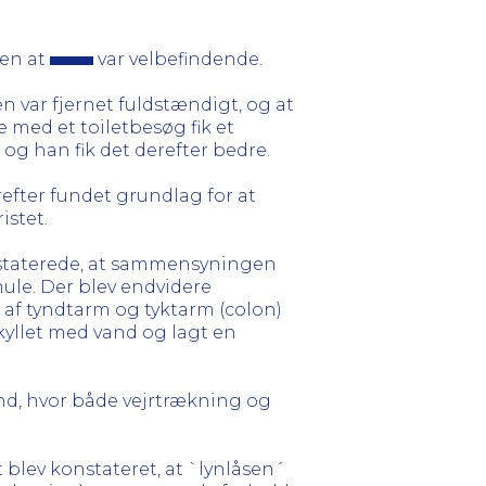
men at
var velbefindende.
 var fjernet fuldstændigt, og at
e med et toiletbesøg fik et
 og han fik det derefter bedre.
refter fundet grundlag for at
stet.
nstaterede, at sammensyningen
mule. Der blev endvidere
f tyndtarm og tyktarm (colon)
skyllet med vand og lagt en
tand, hvor både vejrtrækning og
 blev konstateret, at `lynlåsen´