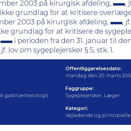
mber 2003 på kirurgisk afdeling,
,
ikke grundlag for at kritisere overlæge
ber 2003 på kirurgisk afdeling,
, 
ke grundlag for at kritisere de sygepl
f
i perioden fra den 31. januar til de
jf. lov om sygeplejersker § 5, stk. 1.
Offentliggørelsesdato:
mandag den 20. marts 200
Faggruppe:
k gastroenterologi)
Sygeplejersker, Læger
Kategori:
Vejledende og principielle a