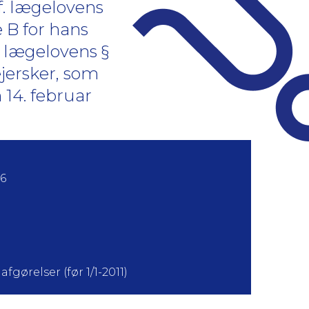
 jf. lægelovens
 B for hans
jf. lægelovens §
ejersker, som
n 14. februar
6
fgørelser (før 1/1-2011)