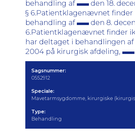
behandling af
den 18. dece
§ 6.Patientklagenævnet finder 
behandling af
den 8. decem
6.Patientklagenævnet finder ik
har deltaget i behandlingen a
2004 på kirurgisk afdeling,
Sagsnummer:
0552912
Speciale:
Mavetarmsygdomme, kirurgiske (kirurgis
Type:
Behandling