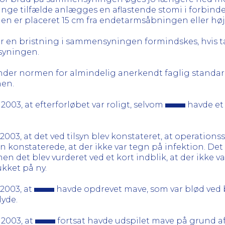
 mange tilfælde anlægges en aflastende stomi i forbin
den er placeret 15 cm fra endetarmsåbningen eller høj
for en bristning i sammensyningen formindskes, hvis 
syningen.
 under normen for almindelig anerkendt faglig standar
nen.
003, at efterforløbet var roligt, selvom
havde et 
03, at det ved tilsyn blev konstateret, at operationss
n konstaterede, at der ikke var tegn på infektion. Det
n det blev vurderet ved et kort indblik, at der ikke 
ukket på ny.
2003, at
havde opdrevet mave, som var blød ved 
lyde.
 2003, at
fortsat havde udspilet mave på grund af