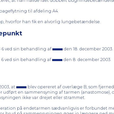
teret, at han havde fået dobbelt bughindebetændelse
bageflytning til afdeling A4.
p, hvorfor han fik en alvorlig lungebetændelse.
gepunkt
 6 ved sin behandling af
den 18. december 2003.
 6 ved sin behandling af
den 8. december 2003.
2003, at
blev opereret af overlæge B, som fjerned
 udført en sammensyning af tarmen (anastomose), og
syningen ikke var drejet eller strammet.
ration på endetarmen sædvanligvis er forbundet med e
n for brud på sammensyningen øges jo længere ned