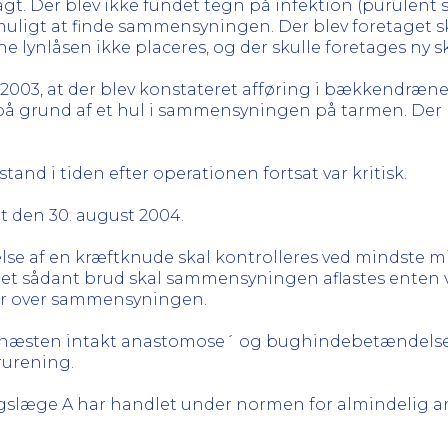
agt. Der blev ikke fundet tegn på infektion (purulent
muligt at finde sammensyningen. Der blev foretaget sk
 lynlåsen ikke placeres, og der skulle foretages ny s
2003, at der blev konstateret afføring i bækkendrænet
å grund af et hul i sammensyningen på tarmen. Der bl
ilstand i tiden efter operationen fortsat var kritisk.
t den 30. august 2004.
nelse af en kræftknude skal kontrolleres ved mindste
t sådant brud skal sammensyningen aflastes enten ve
er over sammensyningen.
 `næsten intakt anastomose´ og bughindebetændelse 
rurening.
gslæge A har handlet under normen for almindelig an