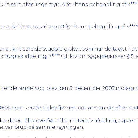
kritisere afdelingslæge A for hans behandling af <**
r at kritisere overlæge B for hans behandling af <**
 at kritisere de sygeplejersker, som har deltaget i b
kirurgisk afdeling, <****> jf. lov om sygeplejersker § 5, s
i endetarmen og blev den 5. december 2003 indlagt m
003, hvor knuden blev fjernet, og tarmen derefter s
dende og blev overført til en intensiv afdeling, og de
 der var brud på sammensyningen.