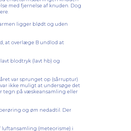
delse med fjernelse af knuden. Dog
ere.
tarmen ligger blødt og uden
d, at overlæge B undlod at
lavt blodtryk (lavt hb) og
året var sprunget op (sårruptur).
 var ikke muligt at undersøge det
var tegn på væskeansamling eller
berøring og øm nedadtil. Der
 luftansamling (meteorisme) i