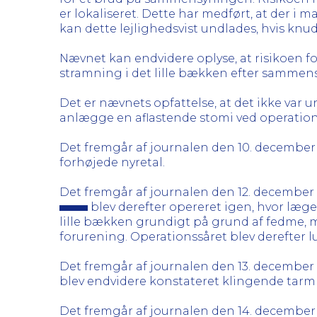
er lokaliseret. Dette har medført, at der i
kan dette lejlighedsvist undlades, hvis knu
Nævnet kan endvidere oplyse, at risikoen 
stramning i det lille bækken efter sammen
Det er nævnets opfattelse, at det ikke var
anlægge en aflastende stomi ved operatio
Det fremgår af journalen den 10. december 2
forhøjede nyretal.
Det fremgår af journalen den 12. december 20
blev derefter opereret igen, hvor læge
lille bækken grundigt på grund af fedme, me
forurening. Operationssåret blev derefter l
Det fremgår af journalen den 13. december 
blev endvidere konstateret klingende tarm
Det fremgår af journalen den 14. december