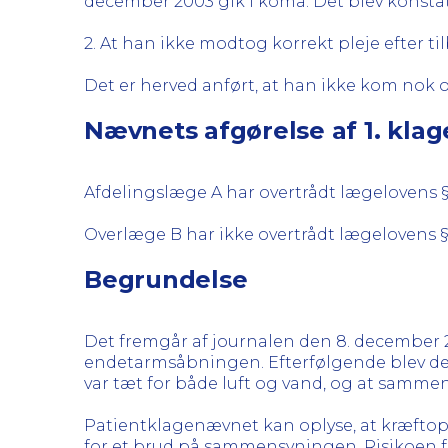
december 2003 gik i koma. Det blev konsta
2. At han ikke modtog korrekt pleje efter til
Det er herved anført, at han ikke kom nok o
Nævnets afgørelse af 1. kla
Afdelingslæge A har overtrådt lægelovens §
Overlæge B har ikke overtrådt lægelovens §
Begrundelse
Det fremgår af journalen den 8. december 
endetarmsåbningen. Efterfølgende blev der
var tæt for både luft og vand, og at sammen
Patientklagenævnet kan oplyse, at kræftope
for et brud på sammensyningen. Risikoe