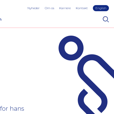
Nyheder
Om os
Karriere
Kontakt
English
n
for hans