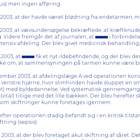
tus) men ingen afføring.
 2003, at der havde været blødning fra endetarmen, 
2003, at vævsundersøgelse bekræftede, at kræftknuden
. Videre fremgår det af journalen, at
i forbindels
intensiv afdeling. Der blev givet medicinsk behandling,
 2003, at
fik et nyt ildebefindende, og der blev de
anke om, at sammensyningen på tarmen kunne være bri
ecember 2003, at afdelingslæge A ved operationen ko
i venstre hjørne, hvor slimhinden havde sluppet en s
t) med byldedannelse. Ved systematisk gennemgang a
vital) tillige med det lille bækken. Der blev herefter 
 som skiftninger kunne foretages igennem.
fter operationen stadig befandt sig i en kritisk tils
tning (sepsis).
03, at der blev foretaget akut skiftning af såret. Det