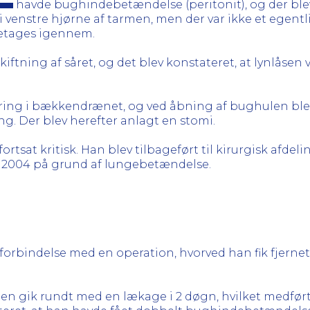
havde bughindebetændelse (peritonit), og der ble
venstre hjørne af tarmen, men der var ikke et egentli
retages igennem.
kiftning af såret, og det blev konstateret, at lynlås
øring i bækkendrænet, og ved åbning af bughulen ble
. Der blev herefter anlagt en stomi.
 fortsat kritisk. Han blev tilbageført til kirurgisk afde
ar 2004 på grund af lungebetændelse.
i forbindelse med en operation, hvorved han fik fjern
onen gik rundt med en lækage i 2 døgn, hvilket medfør