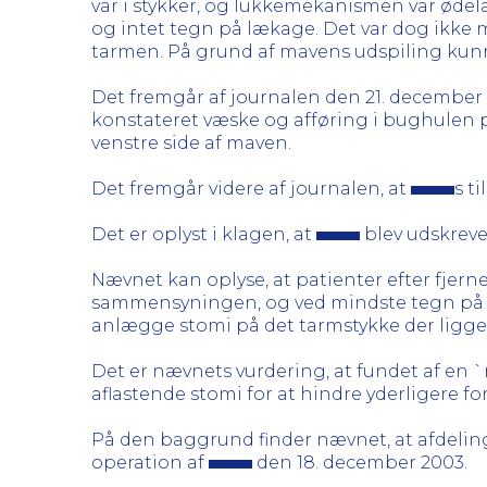
var i stykker, og lukkemekanismen var ødel
og intet tegn på lækage. Det var dog ikke 
tarmen. På grund af mavens udspiling kunne
Det fremgår af journalen den 21. december 
konstateret væske og afføring i bughulen p
venstre side af maven.
Det fremgår videre af journalen, at
s t
Det er oplyst i klagen, at
blev udskreve
Nævnet kan oplyse, at patienter efter fjer
sammensyningen, og ved mindste tegn på e
anlægge stomi på det tarmstykke der ligg
Det er nævnets vurdering, at fundet af en
aflastende stomi for at hindre yderligere fo
På den baggrund finder nævnet, at afdelin
operation af
den 18. december 2003.