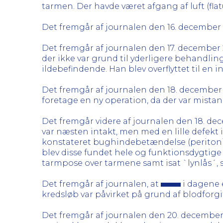
tarmen. Der havde været afgang af luft (fla
Det fremgår af journalen den 16. december
Det fremgår af journalen den 17. december 
der ikke var grund til yderligere behandling
ildebefindende. Han blev overflyttet til en 
Det fremgår af journalen den 18. december
foretage en ny operation, da der var mist
Det fremgår videre af journalen den 18. d
var næsten intakt, men med en lille defekt 
konstateret bughindebetændelse (peritoni
blev disse fundet hele og funktionsdygtige (
tarmpose over tarmene samt isat `lynlås´,
Det fremgår af journalen, at
i dagene e
kredsløb var påvirket på grund af blodforgif
Det fremgår af journalen den 20. december 20