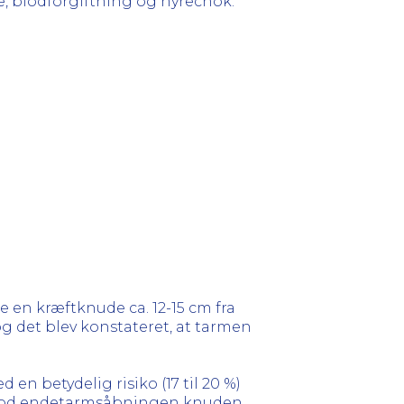
, blodforgiftning og nyrechok.
e en kræftknude ca. 12-15 cm fra
 det blev konstateret, at tarmen
n betydelig risiko (17 til 20 %)
 mod endetarmsåbningen knuden