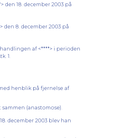
**> den 18. december 2003 på
**> den 8. december 2003 på
ehandlingen af <****> i perioden
tk. 1.
ed henblik på fjernelse af
yet sammen (anastomose).
n 18. december 2003 blev han