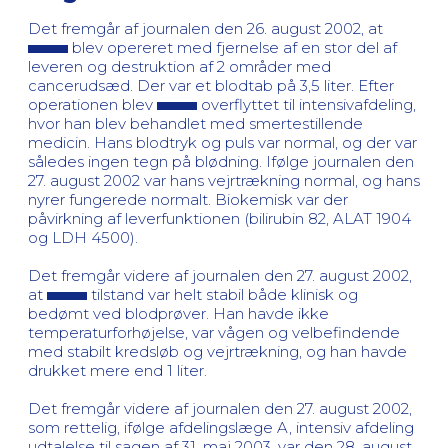
Det fremgår af journalen den 26. august 2002, at
blev opereret med fjernelse af en stor del af
leveren og destruktion af 2 områder med
cancerudsæd. Der var et blodtab på 3,5 liter. Efter
operationen blev
overflyttet til intensivafdeling,
hvor han blev behandlet med smertestillende
medicin. Hans blodtryk og puls var normal, og der var
således ingen tegn på blødning. Ifølge journalen den
27. august 2002 var hans vejrtrækning normal, og hans
nyrer fungerede normalt. Biokemisk var der
påvirkning af leverfunktionen (bilirubin 82, ALAT 1904
og LDH 4500).
Det fremgår videre af journalen den 27. august 2002,
at
tilstand var helt stabil både klinisk og
bedømt ved blodprøver. Han havde ikke
temperaturforhøjelse, var vågen og velbefindende
med stabilt kredsløb og vejrtrækning, og han havde
drukket mere end 1 liter.
Det fremgår videre af journalen den 27. august 2002,
som rettelig, ifølge afdelingslæge A, intensiv afdeling
udtalelse til sagen af 31. maj 2003, var den 28. august