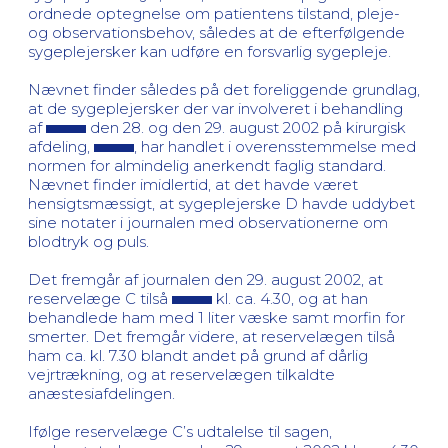
ordnede optegnelse om patientens tilstand, pleje-
og observationsbehov, således at de efterfølgende
sygeplejersker kan udføre en forsvarlig sygepleje.
Nævnet finder således på det foreliggende grundlag,
at de sygeplejersker der var involveret i behandling
af
den 28. og den 29. august 2002 på kirurgisk
afdeling,
, har handlet i overensstemmelse med
normen for almindelig anerkendt faglig standard.
Nævnet finder imidlertid, at det havde været
hensigtsmæssigt, at sygeplejerske D havde uddybet
sine notater i journalen med observationerne om
blodtryk og puls.
Det fremgår af journalen den 29. august 2002, at
reservelæge C tilså
kl. ca. 4.30, og at han
behandlede ham med 1 liter væske samt morfin for
smerter. Det fremgår videre, at reservelægen tilså
ham ca. kl. 7.30 blandt andet på grund af dårlig
vejrtrækning, og at reservelægen tilkaldte
anæstesiafdelingen.
Ifølge reservelæge C’s udtalelse til sagen,