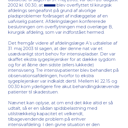
2002 kl. 00.30, at
blev overflyttet til kirurgisk
afdelings sengeafsnit på grund af alvorlige
pladsproblemer forårsaget af indlæggelse af en
uafviselig patient. Afdelingslægen konfererede
beslutningen om overflytningen med overlæge B,
kirurgisk afdeling, som var indforstået hermed.
Det fremgår videre af afdelingslæge A’s udtalelse af
31. maj 2003 til sagen, at der denne nat var et
usædvanligt stort behov for intensivpladser. Der var
skaffet ekstra sygeplejersker for at dække sygdom
og for at åbne den sidste (ellers lukkede)
intensivseng. Tre intensivpatienter blev behandlet på
observationsafdelingen, hvorfor to ekstra
sygeplejersker var indkaldt dertil. Mellem kl. 22.15 og
00.30 kom yderligere fire akut behandlingskrævende
patienter til skadestuen.
Nævnet kan oplyse, at om end det ikke altid er så
udtalt, så er en sådan spidsbelastning med
utilstrækkelig kapacitet et velkendt,
tilbagevendende problem på enhver
intensivafdeling. I den givne situation er den