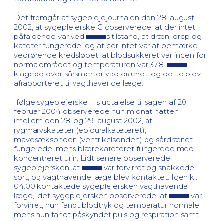
Det fremgår af sygeplejejournalen den 28. august
2002, at sygeplejerske G observerede, at der intet
påfaldende var ved
s tilstand, at dræn, drop og
kateter fungerede, og at der intet var at bemærke
vedrørende kredsløbet, at blodsukkeret var inden for
normalområdet og temperaturen var 37.8.
klagede over sårsmerter ved drænet, og dette blev
afrapporteret til vagthavende læge.
Ifølge sygeplejerske Hs udtalelse til sagen af 20.
februar 2004 observerede hun midnat natten
imellem den 28. og 29. august 2002, at
rygmarvskateter (epiduralkateteret),
mavesæksonden (ventrikelsonden) og sårdrænet
fungerede, mens blærekateteret fungerede med
koncentreret urin. Lidt senere observerede
sygeplejersken, at
var forvirret og snakkede
sort, og vagthavende læge blev kontaktet. Igen kl.
04.00 kontaktede sygeplejersken vagthavende
læge, idet sygeplejersken observerede, at
var
forvirret, hun fandt blodtryk og temperatur normale,
mens hun fandt påskyndet puls og respiration samt