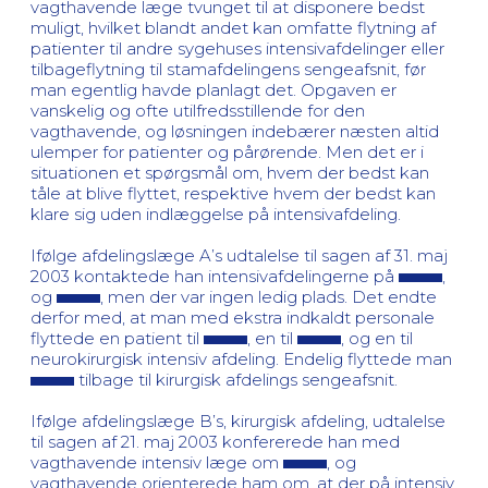
vagthavende læge tvunget til at disponere bedst
muligt, hvilket blandt andet kan omfatte flytning af
patienter til andre sygehuses intensivafdelinger eller
tilbageflytning til stamafdelingens sengeafsnit, før
man egentlig havde planlagt det. Opgaven er
vanskelig og ofte utilfredsstillende for den
vagthavende, og løsningen indebærer næsten altid
ulemper for patienter og pårørende. Men det er i
situationen et spørgsmål om, hvem der bedst kan
tåle at blive flyttet, respektive hvem der bedst kan
klare sig uden indlæggelse på intensivafdeling.
Ifølge afdelingslæge A’s udtalelse til sagen af 31. maj
2003 kontaktede han intensivafdelingerne på
,
og
, men der var ingen ledig plads. Det endte
derfor med, at man med ekstra indkaldt personale
flyttede en patient til
, en til
, og en til
neurokirurgisk intensiv afdeling. Endelig flyttede man
tilbage til kirurgisk afdelings sengeafsnit.
Ifølge afdelingslæge B’s, kirurgisk afdeling, udtalelse
til sagen af 21. maj 2003 konfererede han med
vagthavende intensiv læge om
, og
vagthavende orienterede ham om, at der på intensiv