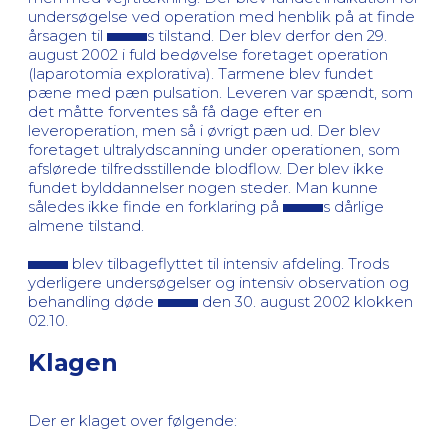
undersøgelse ved operation med henblik på at finde
årsagen til
s tilstand. Der blev derfor den 29.
august 2002 i fuld bedøvelse foretaget operation
(laparotomia explorativa). Tarmene blev fundet
pæne med pæn pulsation. Leveren var spændt, som
det måtte forventes så få dage efter en
leveroperation, men så i øvrigt pæn ud. Der blev
foretaget ultralydscanning under operationen, som
afslørede tilfredsstillende blodflow. Der blev ikke
fundet bylddannelser nogen steder. Man kunne
således ikke finde en forklaring på
s dårlige
almene tilstand.
blev tilbageflyttet til intensiv afdeling. Trods
yderligere undersøgelser og intensiv observation og
behandling døde
den 30. august 2002 klokken
02.10.
Klagen
Der er klaget over følgende: