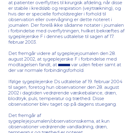
at patienter overflyttes til kirurgisk afdeling, når disse
er stabile i kredsløb og respiration (vejrtrækning), og
hvis der er specielle forholdsregler i forhold til
observation eller overvågning er dette noteret i
journalen. Der forelå ikke sådanne notater i journalen
i forbindelse med overflytningen, hvilket bekræftes af
sygeplejerske F i dennes udtalelse til sagen af 17.
februar 2003.
Det fremgår videre af sygeplejejournalen den 28.
august 2002, at sygeplejerske F i forbindelse med
modtagelsen fandt, at
var uden feber samt at
der var normale forbindingsforhold.
Ifølge sygeplejerske Ds udtalelse af 19. februar 2004
til sagen, foretog hun observationer den 28. august
2002 i dagtiden vedrørende væskebalance, dræn,
blodtryk, puls, temperatur og træthed. Disse
observationer blev taget op på dagens stuegang.
Det fremgår af
sygeplejejournalen/observationsskema, at kun
observationer vedrørende vandladning, dræn,
temperatur og træthed er noteret.