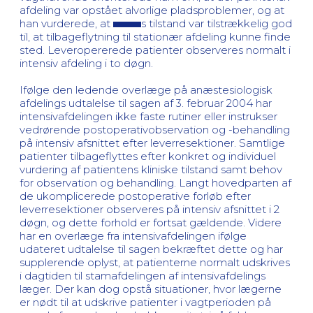
afdeling var opstået alvorlige pladsproblemer, og at
han vurderede, at
s tilstand var tilstrækkelig god
til, at tilbageflytning til stationær afdeling kunne finde
sted. Leveropererede patienter observeres normalt i
intensiv afdeling i to døgn.
Ifølge den ledende overlæge på anæstesiologisk
afdelings udtalelse til sagen af 3. februar 2004 har
intensivafdelingen ikke faste rutiner eller instrukser
vedrørende postoperativobservation og -behandling
på intensiv afsnittet efter leverresektioner. Samtlige
patienter tilbageflyttes efter konkret og individuel
vurdering af patientens kliniske tilstand samt behov
for observation og behandling. Langt hovedparten af
de ukomplicerede postoperative forløb efter
leverresektioner observeres på intensiv afsnittet i 2
døgn, og dette forhold er fortsat gældende. Videre
har en overlæge fra intensivafdelingen ifølge
udateret udtalelse til sagen bekræftet dette og har
supplerende oplyst, at patienterne normalt udskrives
i dagtiden til stamafdelingen af intensivafdelings
læger. Der kan dog opstå situationer, hvor lægerne
er nødt til at udskrive patienter i vagtperioden på