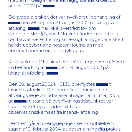
med almindelig anerkendt faglig standard den 28.
august 2002 på
.
De sygeplejersker, der var involveret i behandling af
den 28. og den 29. august 2002 på kirurgisk
afdeling,
, har ikke overtrådt lov om
sygeplejersker § 5, stk. 1 Nævnet finder imidlertid, at
det havde været hensigtsmæssigt, at sygeplejerske I
havde uddybet sine notater i journalen med
observationerne om blodtryk og puls.
Reservelæge C har ikke overtrådt lægelovens § 6 ved
sin behandling af
den 29. august 2002 på
kirurgisk afdeling,
.
Den 28. august 2002 kl. 01.30 overflyttes
til
kirurgisk afdeling. Det fremgår af journalen og
afdelingslæge A’s udtalelse til sagen af 31. maj 2003,
at
s tilstand på overflytningstidspunktet var
stabil, hvilket også understøttes af
observationsskemaet fra intensiv afdeling.
Det fremgår af oversygeplejerske E’s udtalelse til
sagen af 9. februar 2004, at det er almindelig praksis,