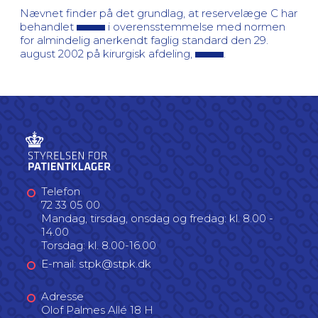
Nævnet finder på det grundlag, at reservelæge C har
behandlet
i overensstemmelse med normen
for almindelig anerkendt faglig standard den 29.
august 2002 på kirurgisk afdeling,
.
Telefon
72 33 05 00
Mandag, tirsdag, onsdag og fredag: kl. 8.00 -
14.00
Torsdag: kl. 8.00-16.00
E-mail: stpk@stpk.dk
Adresse
Olof Palmes Allé 18 H