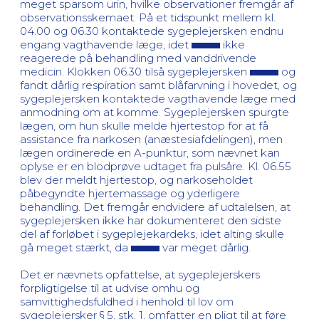
meget sparsom urin, hvilke observationer fremgår af
observationsskemaet. På et tidspunkt mellem kl.
04.00 og 06.30 kontaktede sygeplejersken endnu
engang vagthavende læge, idet
ikke
reagerede på behandling med vanddrivende
medicin. Klokken 06.30 tilså sygeplejersken
og
fandt dårlig respiration samt blåfarvning i hovedet, og
sygeplejersken kontaktede vagthavende læge med
anmodning om at komme. Sygeplejersken spurgte
lægen, om hun skulle melde hjertestop for at få
assistance fra narkosen (anæstesiafdelingen), men
lægen ordinerede en A-punktur, som nævnet kan
oplyse er en blodprøve udtaget fra pulsåre. Kl. 06.55
blev der meldt hjertestop, og narkoseholdet
påbegyndte hjertemassage og yderligere
behandling. Det fremgår endvidere af udtalelsen, at
sygeplejersken ikke har dokumenteret den sidste
del af forløbet i sygeplejekardeks, idet alting skulle
gå meget stærkt, da
var meget dårlig.
Det er nævnets opfattelse, at sygeplejerskers
forpligtigelse til at udvise omhu og
samvittighedsfuldhed i henhold til lov om
sygeplejersker § 5, stk. 1, omfatter en pligt til at føre