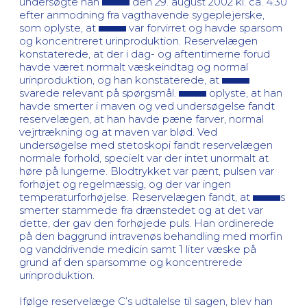
undersøgte han
den 29. august 2002 kl. ca. 4.30
efter anmodning fra vagthavende sygeplejerske,
som oplyste, at
var forvirret og havde sparsom
og koncentreret urinproduktion. Reservelægen
konstaterede, at der i dag- og aftentimerne forud
havde været normalt væskeindtag og normal
urinproduktion, og han konstaterede, at
svarede relevant på spørgsmål.
oplyste, at han
havde smerter i maven og ved undersøgelse fandt
reservelægen, at han havde pæne farver, normal
vejrtrækning og at maven var blød. Ved
undersøgelse med stetoskopi fandt reservelægen
normale forhold, specielt var der intet unormalt at
høre på lungerne. Blodtrykket var pænt, pulsen var
forhøjet og regelmæssig, og der var ingen
temperaturforhøjelse. Reservelægen fandt, at
s
smerter stammede fra drænstedet og at det var
dette, der gav den forhøjede puls. Han ordinerede
på den baggrund intravenøs behandling med morfin
og vanddrivende medicin samt 1 liter væske på
grund af den sparsomme og koncentrerede
urinproduktion.
Ifølge reservelæge C’s udtalelse til sagen, blev han