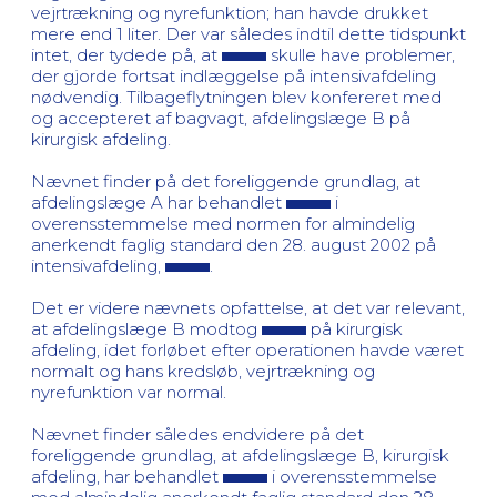
vejrtrækning og nyrefunktion; han havde drukket
mere end 1 liter. Der var således indtil dette tidspunkt
intet, der tydede på, at
skulle have problemer,
der gjorde fortsat indlæggelse på intensivafdeling
nødvendig. Tilbageflytningen blev konfereret med
og accepteret af bagvagt, afdelingslæge B på
kirurgisk afdeling.
Nævnet finder på det foreliggende grundlag, at
afdelingslæge A har behandlet
i
overensstemmelse med normen for almindelig
anerkendt faglig standard den 28. august 2002 på
intensivafdeling,
.
Det er videre nævnets opfattelse, at det var relevant,
at afdelingslæge B modtog
på kirurgisk
afdeling, idet forløbet efter operationen havde været
normalt og hans kredsløb, vejrtrækning og
nyrefunktion var normal.
Nævnet finder således endvidere på det
foreliggende grundlag, at afdelingslæge B, kirurgisk
afdeling, har behandlet
i overensstemmelse