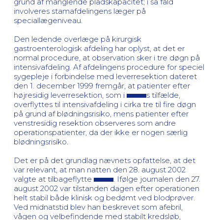
grund af manglende pladskapacitet; i så fald
involveres stamafdelingens læger på
speciallægeniveau.
Den ledende overlæge på kirurgisk
gastroenterologisk afdeling har oplyst, at det er
normal procedure, at observation sker i tre døgn på
intensivafdeling. Af afdelingens procedure for speciel
sygepleje i forbindelse med leverresektion dateret
den 1. december 1999 fremgår, at patienter efter
højresidig leverresektion, som i
s tilfælde,
overflyttes til intensivafdeling i cirka tre til fire døgn
på grund af blødningsrisiko, mens patienter efter
venstresidig resektion observeres som andre
operationspatienter, da der ikke er nogen særlig
blødningsrisiko.
Det er på det grundlag nævnets opfattelse, at det
var relevant, at man natten den 28. august 2002
valgte at tilbageflytte
. Ifølge journalen den 27.
august 2002 var tilstanden dagen efter operationen
helt stabil både klinisk og bedømt ved blodprøver.
Ved midnatstid blev han beskrevet som afebril,
vågen og velbefindende med stabilt kredsløb,