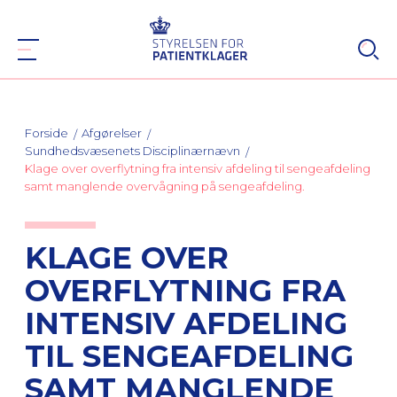
Forside
Afgørelser
Sundhedsvæsenets Disciplinærnævn
Klage over overflytning fra intensiv afdeling til sengeafdeling
samt manglende overvågning på sengeafdeling.
KLAGE OVER
OVERFLYTNING FRA
INTENSIV AFDELING
TIL SENGEAFDELING
SAMT MANGLENDE