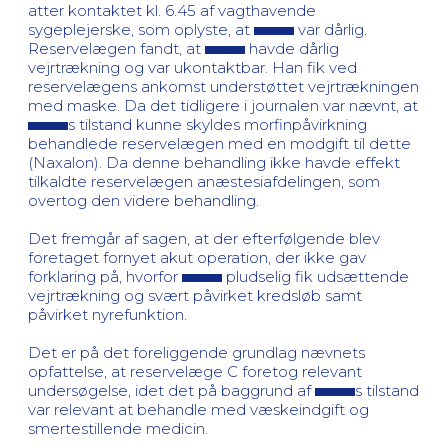
atter kontaktet kl. 6.45 af vagthavende
sygeplejerske, som oplyste, at
var dårlig.
Reservelægen fandt, at
havde dårlig
vejrtrækning og var ukontaktbar. Han fik ved
reservelægens ankomst understøttet vejrtrækningen
med maske. Da det tidligere i journalen var nævnt, at
s tilstand kunne skyldes morfinpåvirkning
behandlede reservelægen med en modgift til dette
(Naxalon). Da denne behandling ikke havde effekt
tilkaldte reservelægen anæstesiafdelingen, som
overtog den videre behandling.
Det fremgår af sagen, at der efterfølgende blev
foretaget fornyet akut operation, der ikke gav
forklaring på, hvorfor
pludselig fik udsættende
vejrtrækning og svært påvirket kredsløb samt
påvirket nyrefunktion.
Det er på det foreliggende grundlag nævnets
opfattelse, at reservelæge C foretog relevant
undersøgelse, idet det på baggrund af
s tilstand
var relevant at behandle med væskeindgift og
smertestillende medicin.