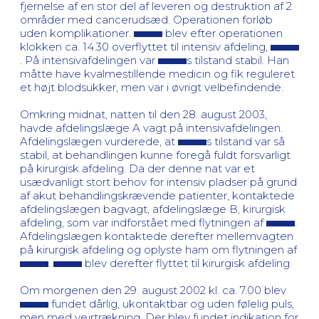
fjernelse af en stor del af leveren og destruktion af 2
områder med cancerudsæd. Operationen forløb
uden komplikationer.
blev efter operationen
klokken ca. 14.30 overflyttet til intensiv afdeling,
. På intensivafdelingen var
s tilstand stabil. Han
måtte have kvalmestillende medicin og fik reguleret
et højt blodsukker, men var i øvrigt velbefindende.
Omkring midnat, natten til den 28. august 2003,
havde afdelingslæge A vagt på intensivafdelingen.
Afdelingslægen vurderede, at
s tilstand var så
stabil, at behandlingen kunne foregå fuldt forsvarligt
på kirurgisk afdeling. Da der denne nat var et
usædvanligt stort behov for intensiv pladser på grund
af akut behandlingskrævende patienter, kontaktede
afdelingslægen bagvagt, afdelingslæge B, kirurgisk
afdeling, som var indforstået med flytningen af
.
Afdelingslægen kontaktede derefter mellemvagten
på kirurgisk afdeling og oplyste ham om flytningen af
.
blev derefter flyttet til kirurgisk afdeling.
Om morgenen den 29. august 2002 kl. ca. 7.00 blev
fundet dårlig, ukontaktbar og uden følelig puls,
men med vejrtrækning. Der blev fundet indikation for