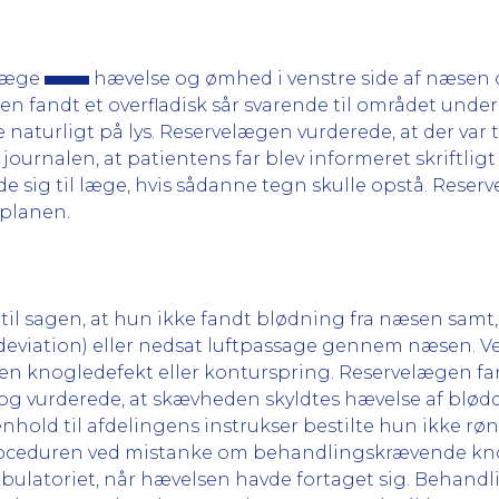
elæge
hævelse og ømhed i venstre side af næsen o
fandt et overfladisk sår svarende til området under 
naturligt på lys. Reservelægen vurderede, at der var t
journalen, at patientens far blev informeret skriftli
de sig til læge, hvis sådanne tegn skulle opstå. Rese
 planen.
e til sagen, at hun ikke fandt blødning fra næsen samt,
eviation) eller nedsat luftpassage gennem næsen. V
gen knogledefekt eller konturspring. Reservelægen fan
 vurderede, at skævheden skyldtes hævelse af bløddel
nhold til afdelingens instrukser bestilte hun ikke r
proceduren ved mistanke om behandlingskrævende knog
mbulatoriet, når hævelsen havde fortaget sig. Behandl