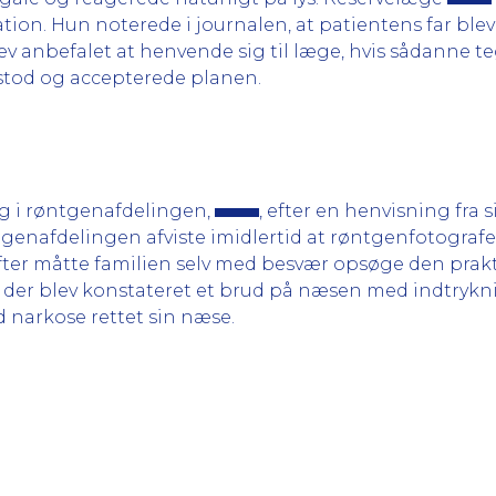
tion. Hun noterede i journalen, at patientens far blev
v anbefalet at henvende sig til læge, hvis sådanne t
stod og accepterede planen.
ig i røntgenafdelingen,
, efter en henvisning fra
tgenafdelingen afviste imidlertid at røntgenfotograf
ter måtte familien selv med besvær opsøge den prakt
r der blev konstateret et brud på næsen med indtrykn
d narkose rettet sin næse.