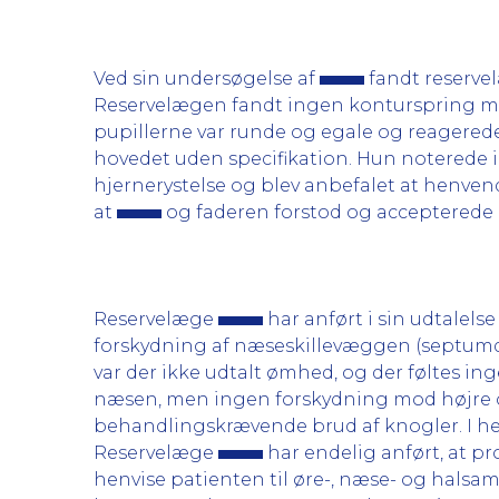
Ved sin undersøgelse af
fandt reserv
Reservelægen fandt ingen konturspring men 
pupillerne var runde og egale og reagerede 
hovedet uden specifikation. Hun noterede i 
hjernerystelse og blev anbefalet at henven
at
og faderen forstod og accepterede
Reservelæge
har anført i sin udtalels
forskydning af næseskillevæggen (septumd
var der ikke udtalt ømhed, og der føltes in
næsen, men ingen forskydning mod højre og
behandlingskrævende brud af knogler. I he
Reservelæge
har endelig anført, at 
henvise patienten til øre-, næse- og halsa