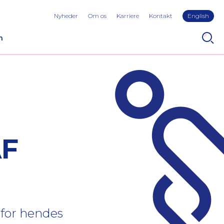
Nyheder
Om os
Karriere
Kontakt
English
n
AF
for hendes