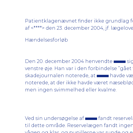
Patientklagenævnet finder ikke grundlag for
af <****> den 23. december 2004, jf. lægelove
Hændelsesforløb
Den 20. december 2004 henvendte
si
venstre øje. Han var i den forbindelse ”gået
skadejournalen noterede, at
havde vær
noterede, at der ikke havde været næseblødn
men ingen svimmelhed eller kvalme.
Ved sin undersøgelse af
fandt reserv
til dette område. Reservelægen fandt ingen
vågen og klar, og pupillerne var runde og 