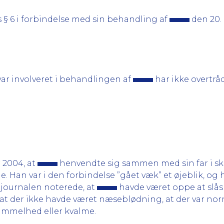
 § 6 i forbindelse med sin behandling af
den 20.
 var involveret i behandlingen af
har ikke overtråd
 2004, at
henvendte sig sammen med sin far i s
. Han var i den forbindelse ”gået væk” et øjeblik, og
ejournalen noterede, at
havde været oppe at slås
at der ikke havde været næseblødning, at der var nor
vimmelhed eller kvalme.