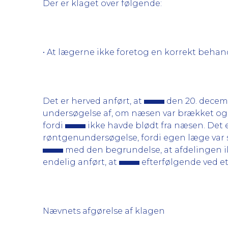
Der er klaget over følgende:
• At lægerne ikke foretog en korrekt behan
Det er herved anført, at
den 20. decemb
undersøgelse af, om næsen var brækket og 
fordi
ikke havde blødt fra næsen. Det e
røntgenundersøgelse, fordi egen læge var s
med den begrundelse, at afdelingen ik
endelig anført, at
efterfølgende ved e
Nævnets afgørelse af klagen