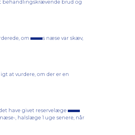
r et behandlingskrævende brud og
urderede, om
s næse var skæv,
gt at vurdere, om der er en
det have givet reservelæge
æse-, halslæge 1 uge senere, når