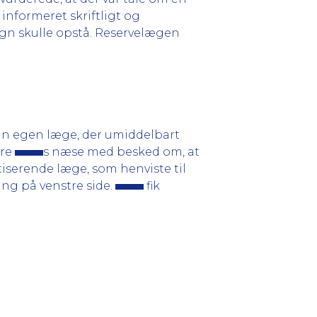
 informeret skriftligt og
egn skulle opstå. Reservelægen
 sin egen læge, der umiddelbart
ere
s næse med besked om, at
iserende læge, som henviste til
ing på venstre side.
fik