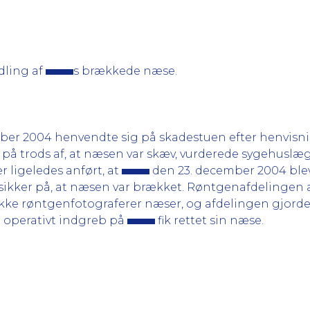
dling af
s brækkede næse.
er 2004 henvendte sig på skadestuen efter henvisni
på trods af, at næsen var skæv, vurderede sygehuslæg
r ligeledes anført, at
den 23. december 2004 blev 
ikker på, at næsen var brækket. Røntgenafdelingen a
ke røntgenfotograferer næser, og afdelingen gjorde 
t operativt indgreb på
fik rettet sin næse.