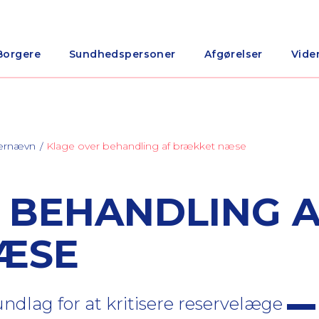
Borgere
Sundhedspersoner
Afgørelser
Vide
nærnævn
Klage over behandling af brækket næse
 BEHANDLING 
ÆSE
ndlag for at kritisere reservelæge