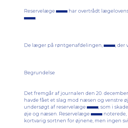
Reservelæge
har overtrådt lægelovens
.
De læger på røntgenafdelingen,
, der
Begrundelse
Det fremgår af journalen den 20. december
havde fået et slag mod næsen og venstre øje
undersøgt af reservelæge
, som i skad
øje og næsen. Reservelæge
noterede, 
kortvarig sortnen for øjnene, men ingen s