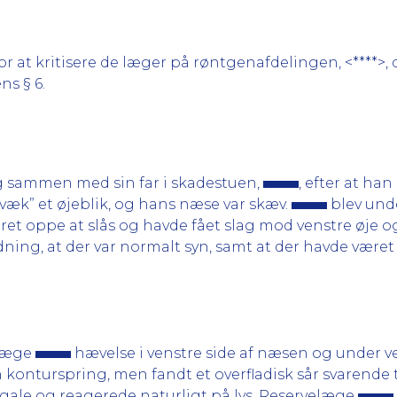
 at kritisere de læger på røntgenafdelingen, <****>, 
ns § 6.
g sammen med sin far i skadestuen,
, efter at ha
 væk” et øjeblik, og hans næse var skæv.
blev und
et oppe at slås og havde fået slag mod venstre øje
ing, at der var normalt syn, samt at der havde været 
elæge
hævelse i venstre side af næsen og under 
 konturspring, men fandt et overfladisk sår svarende 
egale og reagerede naturligt på lys. Reservelæge