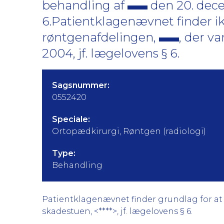
behandling af
den 20. dec
6.Patientklagenævnet finder ik
røntgenafdelingen,
, der v
2004, jf. lægelovens § 6.
Sagsnummer:
0552420
Speciale:
Ortopædkirurgi, Røntgen (radiologi)
Type:
Behandling
Patientklagenævnet finder grundlag for at 
skadestuen, <****>, jf. lægelovens § 6.