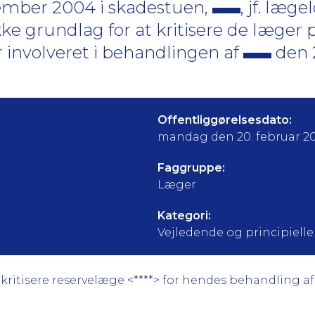
ember 2004 i skadestuen,
, jf. læge
ke grundlag for at kritisere de læger 
ar involveret i behandlingen af
den 
Offentliggørelsesdato:
mandag den 20. februar 2
Faggruppe:
Læger
Kategori:
Vejledende og principielle a
kritisere reservelæge <****> for hendes behandling af