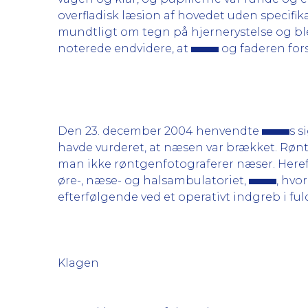
overfladisk læsion af hovedet uden specifika
mundtligt om tegn på hjernerystelse og ble
noterede endvidere, at
og faderen for
Den 23. december 2004 henvendte
s s
havde vurderet, at næsen var brækket. Røn
man ikke røntgenfotograferer næser. Heref
øre-, næse- og halsambulatoriet,
, hvo
efterfølgende ved et operativt indgreb i ful
Klagen