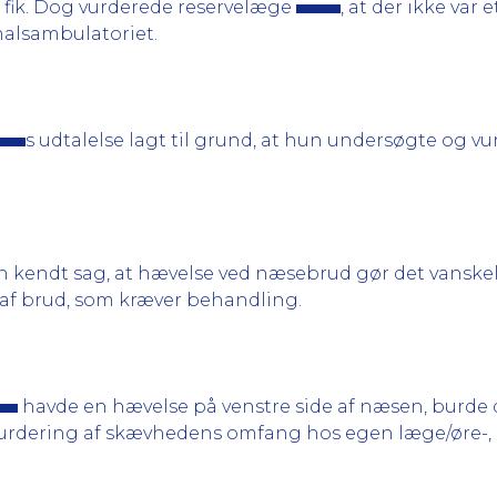
fik. Dog vurderede reservelæge
, at der ikke va
 halsambulatoriet.
s udtalelse lagt til grund, at hun undersøgte og v
n kendt sag, at hævelse ved næsebrud gør det vanskeli
f brud, som kræver behandling.
havde en hævelse på venstre side af næsen, burde 
urdering af skævhedens omfang hos egen læge/øre-, n