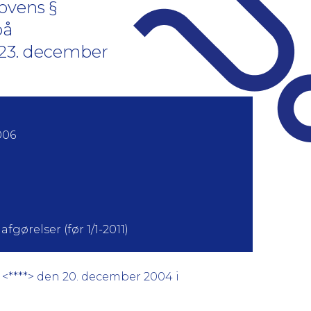
lovens §
på
23. december
006
fgørelser (før 1/1-2011)
 <****> den 20. december 2004 i