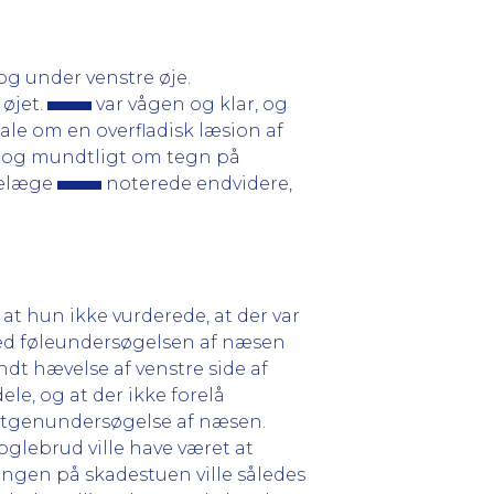
g under venstre øje.
øjet.
var vågen og klar, og
ale om en overfladisk læsion af
gt og mundtligt om tegn på
rvelæge
noterede endvidere,
 at hun ikke vurderede, at der var
ed føleundersøgelsen af næsen
dt hævelse af venstre side af
e, og at der ikke forelå
øntgenundersøgelse af næsen.
lebrud ville have været at
ingen på skadestuen ville således