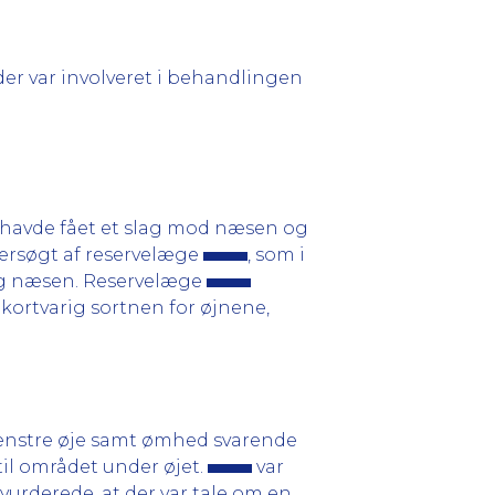
der var involveret i behandlingen
n havde fået et slag mod næsen og
ersøgt af reservelæge
, som i
 og næsen. Reservelæge
kortvarig sortnen for øjnene,
venstre øje samt ømhed svarende
til området under øjet.
var
vurderede, at der var tale om en