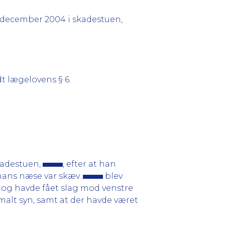
 december 2004 i skadestuen,
t lægelovens § 6.
kadestuen,
, efter at han
 hans næse var skæv.
blev
 og havde fået slag mod venstre
malt syn, samt at der havde været