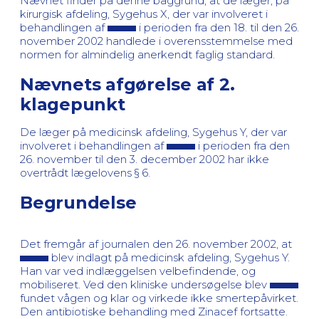
Nævnet finder på denne baggrund, at de læger, på
kirurgisk afdeling, Sygehus X, der var involveret i
behandlingen af
i perioden fra den 18. til den 26.
november 2002 handlede i overensstemmelse med
normen for almindelig anerkendt faglig standard.
Nævnets afgørelse af 2.
klagepunkt
De læger på medicinsk afdeling, Sygehus Y, der var
involveret i behandlingen af
i perioden fra den
26. november til den 3. december 2002 har ikke
overtrådt lægelovens § 6.
Begrundelse
Det fremgår af journalen den 26. november 2002, at
blev indlagt på medicinsk afdeling, Sygehus Y.
Han var ved indlæggelsen velbefindende, og
mobiliseret. Ved den kliniske undersøgelse blev
fundet vågen og klar og virkede ikke smertepåvirket.
Den antibiotiske behandling med Zinacef fortsatte.