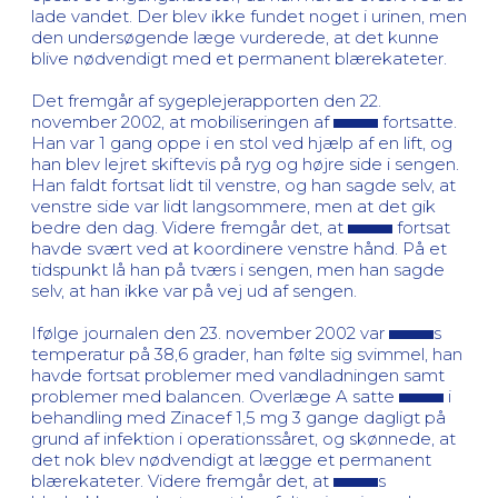
lade vandet. Der blev ikke fundet noget i urinen, men
den undersøgende læge vurderede, at det kunne
blive nødvendigt med et permanent blærekateter.
Det fremgår af sygeplejerapporten den 22.
november 2002, at mobiliseringen af
fortsatte.
Han var 1 gang oppe i en stol ved hjælp af en lift, og
han blev lejret skiftevis på ryg og højre side i sengen.
Han faldt fortsat lidt til venstre, og han sagde selv, at
venstre side var lidt langsommere, men at det gik
bedre den dag. Videre fremgår det, at
fortsat
havde svært ved at koordinere venstre hånd. På et
tidspunkt lå han på tværs i sengen, men han sagde
selv, at han ikke var på vej ud af sengen.
Ifølge journalen den 23. november 2002 var
s
temperatur på 38,6 grader, han følte sig svimmel, han
havde fortsat problemer med vandladningen samt
problemer med balancen. Overlæge A satte
i
behandling med Zinacef 1,5 mg 3 gange dagligt på
grund af infektion i operationssåret, og skønnede, at
det nok blev nødvendigt at lægge et permanent
blærekateter. Videre fremgår det, at
s