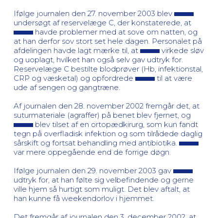
Ifølge journalen den 27. november 2003 blev
undersøgt af reservelæge C, der konstaterede, at
havde problemer med at sove om natten, og
at han derfor sov stort set hele dagen. Personalet på
afdelingen havde lagt mærke til, at
virkede sløv
og uoplagt, hvilket han også selv gav udtryk for.
Reservelæge C bestilte blodprøver (Hb, infektionstal,
CRP og væsketal) og opfordrede
til at være
ude af sengen og gangtræne.
Af journalen den 28. november 2002 fremgår det, at
suturmateriale (agraffer) på benet blev fjernet, og
blev tilset af en ortopædkirurg, som kun fandt
tegn på overfladisk infektion og som tilrådede daglig
sårskift og fortsat behandling med antibiotika.
var mere oppegående end de forrige døgn.
Ifølge journalen den 29. november 2003 gav
udtryk for, at han følte sig velbefindende og gerne
ville hjem så hurtigt som muligt. Det blev aftalt, at
han kunne få weekendorlov i hjemmet.
Det fremgår af journalen den 3. december 2002, at