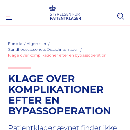
Forside
Afgørelser
Sundhedsvæsenets Disciplinærnævn
Klage over komplikationer efter en bypassoperation
KLAGE OVER
KOMPLIKATIONER
EFTER EN
BYPASSOPERATION
Patientklagenævnet finder ikke