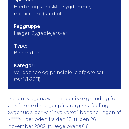
Hjerte- og kredsløbssygdomme,
medicinske (kardiologi)
Faggruppe:
Læger, Sygeplejersker
Type:
Behandling
Kategori:
Vejledende og principielle afgørelser
(før 1/1-2011)
Patientklagenævnet finder ikke grundlag for
at kritisere de læger på kirurgisk afdeling,
Sygehus X, der var involveret i behandlingen af
<****> i perioden fra den 18. til den 26.
november 2002, jf. lægelovens § 6.