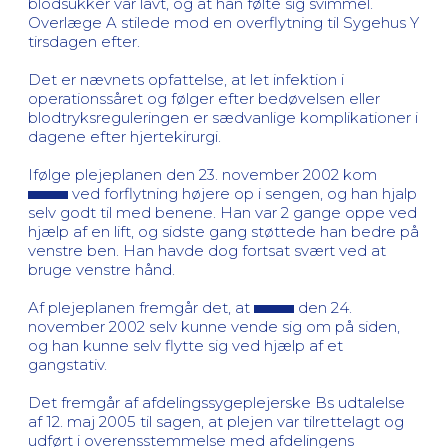
blodsukker var lavt, og at han følte sig svimmel.
Overlæge A stilede mod en overflytning til Sygehus Y
tirsdagen efter.
Det er nævnets opfattelse, at let infektion i
operationssåret og følger efter bedøvelsen eller
blodtryksreguleringen er sædvanlige komplikationer i
dagene efter hjertekirurgi.
Ifølge plejeplanen den 23. november 2002 kom
ved forflytning højere op i sengen, og han hjalp
selv godt til med benene. Han var 2 gange oppe ved
hjælp af en lift, og sidste gang støttede han bedre på
venstre ben. Han havde dog fortsat svært ved at
bruge venstre hånd.
Af plejeplanen fremgår det, at
den 24.
november 2002 selv kunne vende sig om på siden,
og han kunne selv flytte sig ved hjælp af et
gangstativ.
Det fremgår af afdelingssygeplejerske Bs udtalelse
af 12. maj 2005 til sagen, at plejen var tilrettelagt og
udført i overensstemmelse med afdelingens