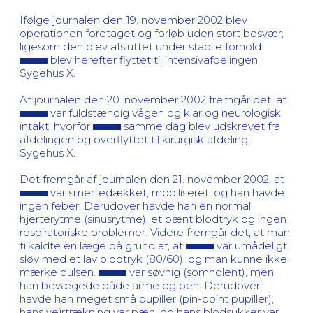
Ifølge journalen den 19. november 2002 blev
operationen foretaget og forløb uden stort besvær,
ligesom den blev afsluttet under stabile forhold.
blev herefter flyttet til intensivafdelingen,
Sygehus X.
Af journalen den 20. november 2002 fremgår det, at
var fuldstændig vågen og klar og neurologisk
intakt, hvorfor
samme dag blev udskrevet fra
afdelingen og overflyttet til kirurgisk afdeling,
Sygehus X.
Det fremgår af journalen den 21. november 2002, at
var smertedækket, mobiliseret, og han havde
ingen feber. Derudover havde han en normal
hjerterytme (sinusrytme), et pænt blodtryk og ingen
respiratoriske problemer. Videre fremgår det, at man
tilkaldte en læge på grund af, at
var umådeligt
sløv med et lav blodtryk (80/60), og man kunne ikke
mærke pulsen.
var søvnig (somnolent), men
han bevægede både arme og ben. Derudover
havde han meget små pupiller (pin-point pupiller),
hans vejrtrækning var pæn, og hans blodsukker var