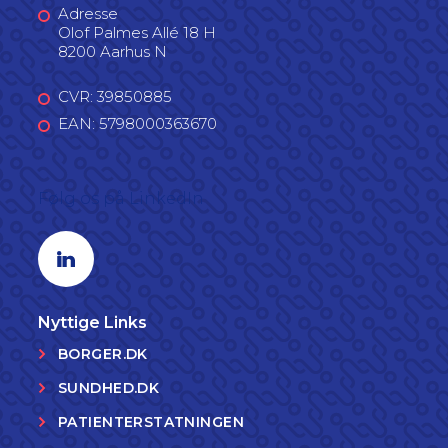
Adresse
Olof Palmes Allé 18 H
8200 Aarhus N
CVR: 39850885
EAN: 5798000363670
Følg os på LinkedIn
Linkedin profil
Nyttige Links
BORGER.DK
SUNDHED.DK
PATIENTERSTATNINGEN