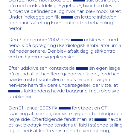
på medicinsk afdeling, Sygehus Y, hvor han blev
fundet velbefindende, og hvor han blev mobiliseret.
Under indlæggelsen fik
en lettere infektion i
operationssåret og kom i antibiotisk behandling
herfor.
Den 3. december 2002 blev
udskrevet med
henblik på opfølgning i kardiologisk ambulatorium 3
måneder senere. Der blev aftalt daglig sårkontrol
ved en hjemmesygeplejerske.
Efter udskrivelsen kontaktede
sin egen læge
på grund af, at han flere gange var faldet, fordi han
havde mistet kontrollen med sine ben. Lægen
henviste ham til videre undersøgelser, der viste, at
s faldtendens havde baggrund i neurologiske
problemer.
Den 31. januar 2003 fik
foretaget en CT-
skanning af hjernen, der viste følger efter blodprop i
højre side. Efterfølgende fandt man, at
havde
et lavt blodtryk med tendens til fald i stående stilling
og let nedsat kraft i venstre hofte ved bøjning,