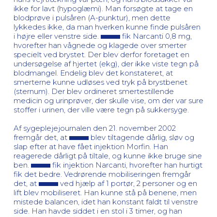
ikke for lavt (hypoglæmi). Man forsøgte at tage en
blodprøve i pulsåren (A-punktur), men dette
lykkedes ikke, da man hverken kunne finde pulsåren
i højre eller venstre side.
fik Narcanti 0,8 mg,
hvorefter han vågnede og klagede over smerter
specielt ved brystet. Der blev derfor foretaget en
undersøgelse af hjertet (ekg), der ikke viste tegn på
blodmangel. Endelig blev det konstateret, at
smerterne kunne udløses ved tryk på brystbenet
(sternum). Der blev ordineret smertestillende
medicin og urinprøver, der skulle vise, om der var sure
stoffer i urinen, der ville være tegn på sukkersyge.
Af sygeplejejournalen den 21. november 2002
fremgår det, at
blev tiltagende dårlig, sløv og
slap efter at have fået injektion Morfin. Han
reagerede dårligt på tiltale, og kunne ikke bruge sine
ben.
fik injektion Narcanti, hvorefter han hurtigt
fik det bedre. Vedrørende mobiliseringen fremgår
det, at
ved hjælp af 1 portør, 2 personer og en
lift blev mobiliseret. Han kunne stå på benene, men
mistede balancen, idet han konstant faldt til venstre
side. Han havde siddet i en stol i 3 timer, og han