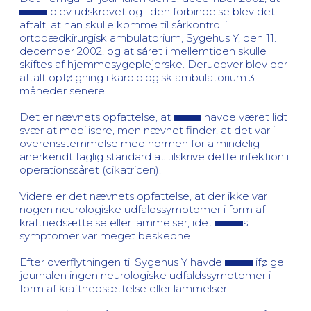
blev udskrevet og i den forbindelse blev det
aftalt, at han skulle komme til sårkontrol i
ortopædkirurgisk ambulatorium, Sygehus Y, den 11.
december 2002, og at såret i mellemtiden skulle
skiftes af hjemmesygeplejerske. Derudover blev der
aftalt opfølgning i kardiologisk ambulatorium 3
måneder senere.
Det er nævnets opfattelse, at
havde været lidt
svær at mobilisere, men nævnet finder, at det var i
overensstemmelse med normen for almindelig
anerkendt faglig standard at tilskrive dette infektion i
operationssåret (cikatricen).
Videre er det nævnets opfattelse, at der ikke var
nogen neurologiske udfaldssymptomer i form af
kraftnedsættelse eller lammelser, idet
s
symptomer var meget beskedne.
Efter overflytningen til Sygehus Y havde
ifølge
journalen ingen neurologiske udfaldssymptomer i
form af kraftnedsættelse eller lammelser.