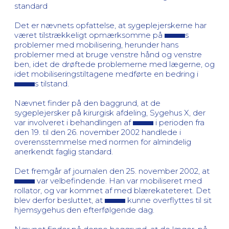
standard
Det er nævnets opfattelse, at sygeplejerskerne har
været tilstrækkeligt opmærksomme på
s
problemer med mobilisering, herunder hans
problemer med at bruge venstre hånd og venstre
ben, idet de drøftede problemerne med lægerne, og
idet mobiliseringstiltagene medførte en bedring i
s tilstand.
Nævnet finder på den baggrund, at de
sygeplejersker på kirurgisk afdeling, Sygehus X, der
var involveret i behandlingen af
i perioden fra
den 19. til den 26. november 2002 handlede i
overensstemmelse med normen for almindelig
anerkendt faglig standard.
Det fremgår af journalen den 25. november 2002, at
var velbefindende. Han var mobiliseret med
rollator, og var kommet af med blærekateteret. Det
blev derfor besluttet, at
kunne overflyttes til sit
hjemsygehus den efterfølgende dag.