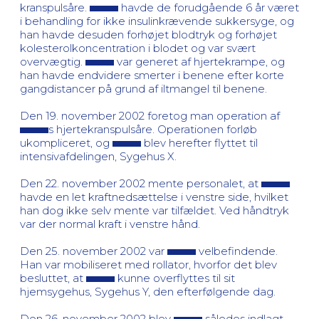
kranspulsåre.
havde de forudgående 6 år været
i behandling for ikke insulinkrævende sukkersyge, og
han havde desuden forhøjet blodtryk og forhøjet
kolesterolkoncentration i blodet og var svært
overvægtig.
var generet af hjertekrampe, og
han havde endvidere smerter i benene efter korte
gangdistancer på grund af iltmangel til benene.
Den 19. november 2002 foretog man operation af
s hjertekranspulsåre. Operationen forløb
ukompliceret, og
blev herefter flyttet til
intensivafdelingen, Sygehus X.
Den 22. november 2002 mente personalet, at
havde en let kraftnedsættelse i venstre side, hvilket
han dog ikke selv mente var tilfældet. Ved håndtryk
var der normal kraft i venstre hånd.
Den 25. november 2002 var
velbefindende.
Han var mobiliseret med rollator, hvorfor det blev
besluttet, at
kunne overflyttes til sit
hjemsygehus, Sygehus Y, den efterfølgende dag.
Den 26. november 2002 blev
således indlagt