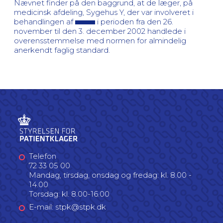
Nævnet finder på den baggrund, at de læger, på
medicinsk afdeling, Sygehus Y, der var involveret i
behandlingen af
i perioden fra den 26.
november til den 3. december 2002 handlede i
overensstemmelse med normen for almindelig
anerkendt faglig standard.
Telefon
72 33 05 00
Mandag, tirsdag, onsdag og fredag: kl. 8.00 -
14.00
Torsdag: kl. 8.00-16.00
E-mail: stpk@stpk.dk