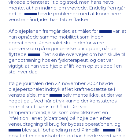
virkede orienteret i tid og sted, men hans nevø
mente, at han indimellem vrøvlede. Endelig fremgår
det, at
havde problemer med at koordinere
venstre hånd, idet han tabte flasken.
Af plejeplanen fremgår det, at målet for
var, at
han opnåede samme mobilitet som inden
operationen. Personalet skulle derfor være
opmærksom på ergonomiske principper, når de
flyttede
. Det skulle overvejes om han skulle til
genoptræning hos en fysioterapeut, og det var
vigtigt, at han ved hjælp af lift kom op at sidde i en
stol hver dag.
Ifølge journalen den 22. november 2002 havde
plejepersonalet indtryk af let kraftnedsættelse i
venstre side, men
selv mente ikke, at der var
noget galt. Ved håndtryk kunne der konstateres
normal kraft i venstre hånd. Der var
temperaturforhøjelse, som blev tilskrevet en
infektion i arret (cicatricen) på højre ben efter
veneudtagning til brug for bypass operationen, og
blev sat i behandling med Primcillin.
fik
opsat et engangskateter, da han havde svært ved at