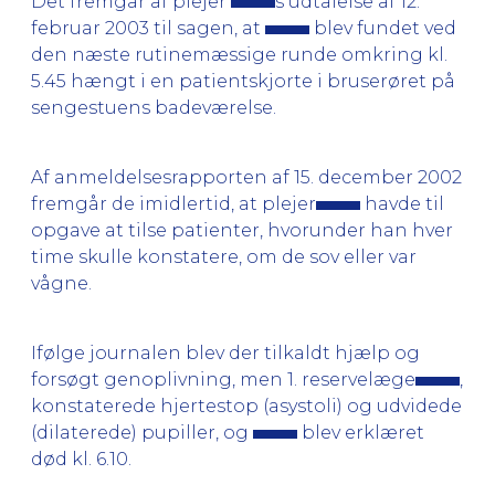
Det fremgår af plejer
s udtalelse af 12.
februar 2003 til sagen, at
blev fundet ved
den næste rutinemæssige runde omkring kl.
5.45 hængt i en patientskjorte i bruserøret på
sengestuens badeværelse.
Af anmeldelsesrapporten af 15. december 2002
fremgår de imidlertid, at plejer
havde til
opgave at tilse patienter, hvorunder han hver
time skulle konstatere, om de sov eller var
vågne.
Ifølge journalen blev der tilkaldt hjælp og
forsøgt genoplivning, men 1. reservelæge
,
konstaterede hjertestop (asystoli) og udvidede
(dilaterede) pupiller, og
blev erklæret
død kl. 6.10.