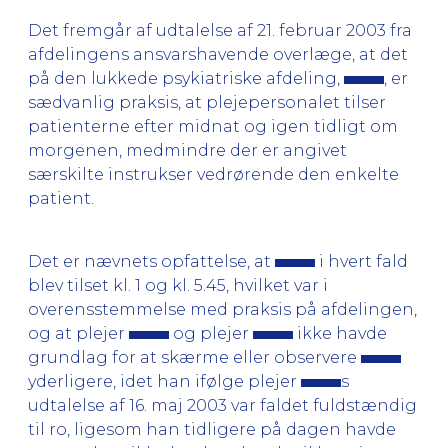
Det fremgår af udtalelse af 21. februar 2003 fra
afdelingens ansvarshavende overlæge, at det
på den lukkede psykiatriske afdeling,
, er
sædvanlig praksis, at plejepersonalet tilser
patienterne efter midnat og igen tidligt om
morgenen, medmindre der er angivet
særskilte instrukser vedrørende den enkelte
patient.
Det er nævnets opfattelse, at
i hvert fald
blev tilset kl. 1 og kl. 5.45, hvilket var i
overensstemmelse med praksis på afdelingen,
og at plejer
og plejer
ikke havde
grundlag for at skærme eller observere
yderligere, idet han ifølge plejer
s
udtalelse af 16. maj 2003 var faldet fuldstændig
til ro, ligesom han tidligere på dagen havde