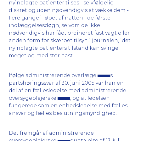
nyindlagte patienter tilses - selvfølgelig
diskret og uden nødvendigvis at vække dem -
flere gange i løbet af natten i de første
indlæggelsesdøgn, selvom de ikke
nødvendigvis har fået ordineret fast vagt eller
anden form for skærpet tilsyn i journalen, idet
nyindlagte patienters tilstand kan svinge
meget og med stor hast.
Ifølge administrerende overlæge
s
partshøringssvar af 30. juni 2005 var han en
del af en fællesledelse med administrerende
oversygeplejerske
, og at ledelsen
fungerede som en enhedsledelse med fælles
ansvar og fælles beslutningsmyndighed.
Det fremgår af administrerende
oversygeplejerske
s udtalelse af 13. juli