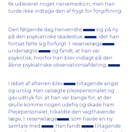
fik udleveret noget nervemedicin, men han
turde ikke indtage den af frygt for forgiftning.
Den følgende dag henvendte
sig på ny
på den psykiatriske skadestue,
, idet han
fortsat følte sig forfulgt. 1. reservelæge
undersøgte
og fandt, at han var
psykotisk, hvorfor han blev indlagt på den
åbne psykiatriske observationsafdeling,
.
I løbet af aftenen blev
tiltagende angst
og urolig. Han opsøgte plejepersonalet og
gav udtryk for, at han var bange for, at der
skulle komme nogen udefra og skade ham.
Plejepersonalet, tilkaldte den vagthavende
læge, 1. reservelæge
, som havde en ny
samtale med
. Han fandt
tiltagende