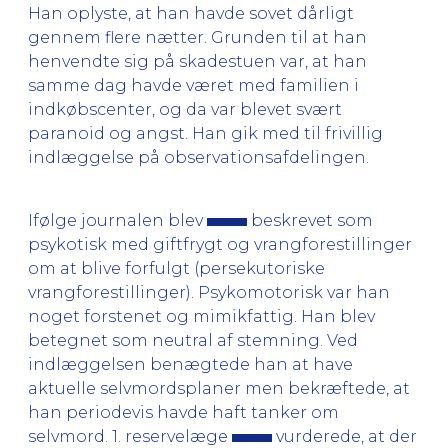
Han oplyste, at han havde sovet dårligt
gennem flere nætter. Grunden til at han
henvendte sig på skadestuen var, at han
samme dag havde været med familien i
indkøbscenter, og da var blevet svært
paranoid og angst. Han gik med til frivillig
indlæggelse på observationsafdelingen.
Ifølge journalen blev
beskrevet som
psykotisk med giftfrygt og vrangforestillinger
om at blive forfulgt (persekutoriske
vrangforestillinger). Psykomotorisk var han
noget forstenet og mimikfattig. Han blev
betegnet som neutral af stemning. Ved
indlæggelsen benægtede han at have
aktuelle selvmordsplaner men bekræftede, at
han periodevis havde haft tanker om
selvmord. 1. reservelæge
vurderede, at der