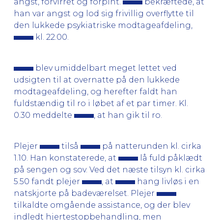
angst, forvirret og forpint.
bekræftede, at
han var angst og lod sig frivillig overflytte til
den lukkede psykiatriske modtageafdeling,
kl. 22.00.
blev umiddelbart meget lettet ved
udsigten til at overnatte på den lukkede
modtageafdeling, og herefter faldt han
fuldstændig til ro i løbet af et par timer. Kl.
0.30 meddelte
, at han gik til ro.
Plejer
tilså
på natterunden kl. cirka
1.10. Han konstaterede, at
lå fuld påklædt
på sengen og sov. Ved det næste tilsyn kl. cirka
5.50 fandt plejer
, at
hang livløs i en
natskjorte på badeværelset. Plejer
tilkaldte omgående assistance, og der blev
indledt hjertestopbehandling, men