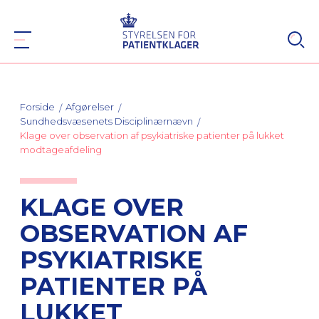
Forside
Afgørelser
Sundhedsvæsenets Disciplinærnævn
Klage over observation af psykiatriske patienter på lukket
modtageafdeling
KLAGE OVER
OBSERVATION AF
PSYKIATRISKE
PATIENTER PÅ
LUKKET