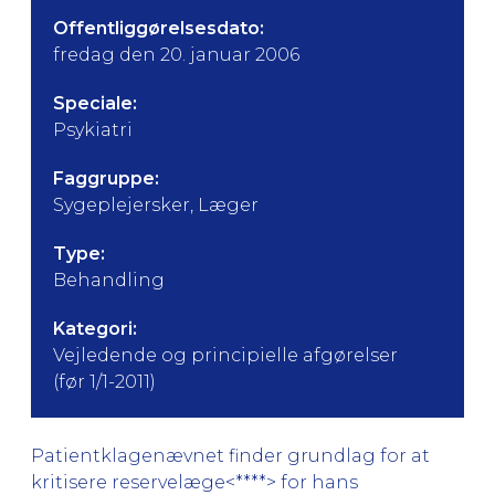
Offentliggørelsesdato:
fredag den 20. januar 2006
Speciale:
Psykiatri
Faggruppe:
Sygeplejersker, Læger
Type:
Behandling
Kategori:
Vejledende og principielle afgørelser
(før 1/1-2011)
Patientklagenævnet finder grundlag for at
kritisere reservelæge<****> for hans