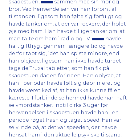
skadestuen,
sammen med sin mor og
bror. Ved henvendelsen var han forpint af
tilstanden, ligesom han følte sig forfulgt og
havde tanker om, at der var rockere, der holdt
øje med ham. Han havde tillige tanker om, at
man talte om ham i radio og TV.
havde
haft giftfrygt gennem længere tid og havde
derfor tabt sig, idet han spiste mindre, end
han plejede, ligesom han ikke havde turdet
tage de Truxal tabletter, som han fik på
skadestuen dagen forinden. Han oplyste, at
han i perioder havde følt sig deprimeret og
havde været ked af, at han ikke kunne få en
kæreste. I forbindelse hermed havde han haft
selvmordstanker. Indtil cirka 3 uger før
henvendelsen i skadestuen havde han i en
periode røget hash og taget speed. Han var
selv inde på, at det var speeden, der havde
hensat ham i den aktuelle psykiske tilstand.