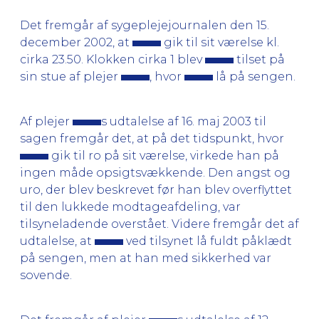
Det fremgår af sygeplejejournalen den 15.
december 2002, at
gik til sit værelse kl.
cirka 23.50. Klokken cirka 1 blev
tilset på
sin stue af plejer
, hvor
lå på sengen.
Af plejer
s udtalelse af 16. maj 2003 til
sagen fremgår det, at på det tidspunkt, hvor
gik til ro på sit værelse, virkede han på
ingen måde opsigtsvækkende. Den angst og
uro, der blev beskrevet før han blev overflyttet
til den lukkede modtageafdeling, var
tilsyneladende overstået. Videre fremgår det af
udtalelse, at
ved tilsynet lå fuldt påklædt
på sengen, men at han med sikkerhed var
sovende.