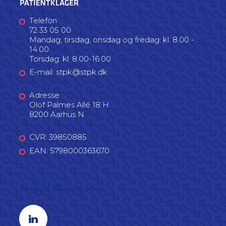
Telefon
72 33 05 00
Mandag, tirsdag, onsdag og fredag: kl. 8.00 -
14.00
Torsdag: kl. 8.00-16.00
E-mail: stpk@stpk.dk
Adresse
Olof Palmes Allé 18 H
8200 Aarhus N
CVR: 39850885
EAN: 5798000363670
Følg os på LinkedIn
Linkedin profil