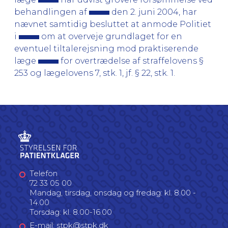
behandlingen af
den 2. juni 2004, har
nævnet samtidig besluttet at anmode Politiet
i
om at overveje grundlaget for en
eventuel tiltalerejsning mod praktiserende
læge
for overtrædelse af straffelovens §
253 og lægelovens 7, stk. 1, jf. § 22, stk. 1.
Telefon
72 33 05 00
Mandag, tirsdag, onsdag og fredag: kl. 8.00 -
14.00
Torsdag: kl. 8.00-16.00
E-mail: stpk@stpk.dk