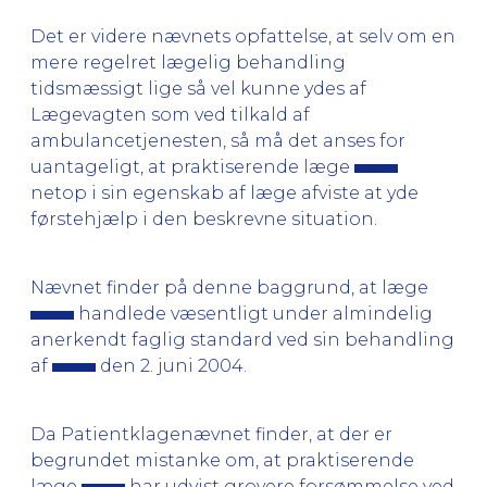
Det er videre nævnets opfattelse, at selv om en
mere regelret lægelig behandling
tidsmæssigt lige så vel kunne ydes af
Lægevagten som ved tilkald af
ambulancetjenesten, så må det anses for
uantageligt, at praktiserende læge
netop i sin egenskab af læge afviste at yde
førstehjælp i den beskrevne situation.
Nævnet finder på denne baggrund, at læge
handlede væsentligt under almindelig
anerkendt faglig standard ved sin behandling
af
den 2. juni 2004.
Da Patientklagenævnet finder, at der er
begrundet mistanke om, at praktiserende
læge
har udvist grovere forsømmelse ved