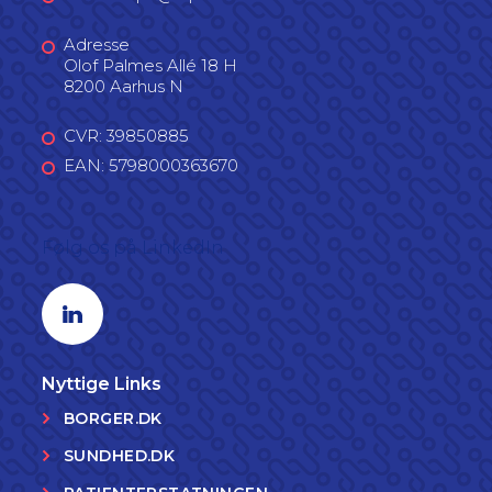
Adresse
Olof Palmes Allé 18 H
8200 Aarhus N
CVR: 39850885
EAN: 5798000363670
Følg os på LinkedIn
Linkedin profil
Nyttige Links
BORGER.DK
SUNDHED.DK