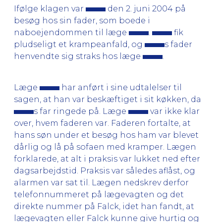
Ifølge klagen var
den 2. juni 2004 på
besøg hos sin fader, som boede i
naboejendommen til læge
.
fik
pludseligt et krampeanfald, og
s fader
henvendte sig straks hos læge
.
Læge
har anført i sine udtalelser til
sagen, at han var beskæftiget i sit køkken, da
s far ringede på. Læge
var ikke klar
over, hvem faderen var. Faderen fortalte, at
hans søn under et besøg hos ham var blevet
dårlig og lå på sofaen med kramper. Lægen
forklarede, at alt i praksis var lukket ned efter
dagsarbejdstid. Praksis var således aflåst, og
alarmen var sat til. Lægen nedskrev derfor
telefonnummeret på lægevagten og det
direkte nummer på Falck, idet han fandt, at
lægevagten eller Falck kunne give hurtig og