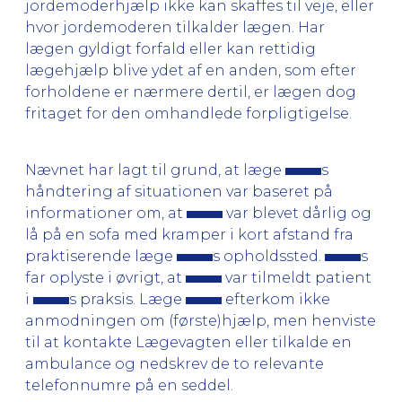
jordemoderhjælp ikke kan skaffes til veje, eller
hvor jordemoderen tilkalder lægen. Har
lægen gyldigt forfald eller kan rettidig
lægehjælp blive ydet af en anden, som efter
forholdene er nærmere dertil, er lægen dog
fritaget for den omhandlede forpligtigelse.
Nævnet har lagt til grund, at læge
s
håndtering af situationen var baseret på
informationer om, at
var blevet dårlig og
lå på en sofa med kramper i kort afstand fra
praktiserende læge
s opholdssted.
s
far oplyste i øvrigt, at
var tilmeldt patient
i
s praksis. Læge
efterkom ikke
anmodningen om (første)hjælp, men henviste
til at kontakte Lægevagten eller tilkalde en
ambulance og nedskrev de to relevante
telefonnumre på en seddel.