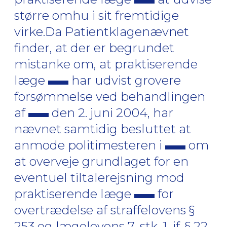
større omhu i sit fremtidige
virke.Da Patientklagenævnet
finder, at der er begrundet
mistanke om, at praktiserende
læge
har udvist grovere
forsømmelse ved behandlingen
af
den 2. juni 2004, har
nævnet samtidig besluttet at
anmode politimesteren i
om
at overveje grundlaget for en
eventuel tiltalerejsning mod
praktiserende læge
for
overtrædelse af straffelovens §
253 og lægelovens 7, stk. 1, jf. § 22,