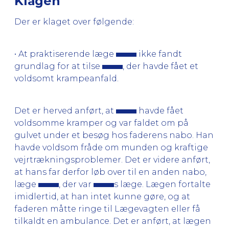
Klagen
Der er klaget over følgende:
• At praktiserende læge
ikke fandt
grundlag for at tilse
, der havde fået et
voldsomt krampeanfald.
Det er herved anført, at
havde fået
voldsomme kramper og var faldet om på
gulvet under et besøg hos faderens nabo. Han
havde voldsom fråde om munden og kraftige
vejrtrækningsproblemer. Det er videre anført,
at hans far derfor løb over til en anden nabo,
læge
, der var
s læge. Lægen fortalte
imidlertid, at han intet kunne gøre, og at
faderen måtte ringe til Lægevagten eller få
tilkaldt en ambulance. Det er anført, at lægen