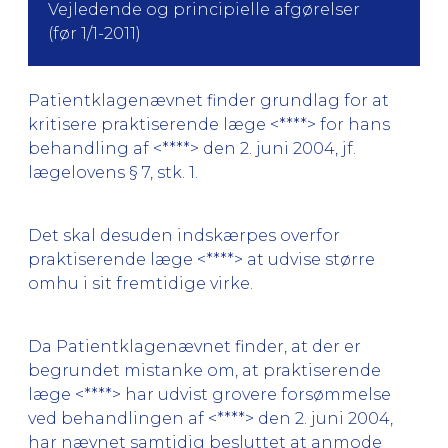
Vejledende og principielle afgørelser
(før 1/1-2011)
Patientklagenævnet finder grundlag for at
kritisere praktiserende læge <****> for hans
behandling af <****> den 2. juni 2004, jf.
lægelovens § 7, stk. 1.
Det skal desuden indskærpes overfor
praktiserende læge <****> at udvise større
omhu i sit fremtidige virke.
Da Patientklagenævnet finder, at der er
begrundet mistanke om, at praktiserende
læge <****> har udvist grovere forsømmelse
ved behandlingen af <****> den 2. juni 2004,
har nævnet samtidig besluttet at anmode