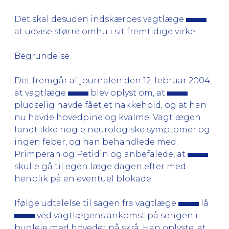
Det skal desuden indskærpes vagtlæge
at udvise større omhu i sit fremtidige virke.
Begrundelse
Det fremgår af journalen den 12. februar 2004,
at vagtlæge
blev oplyst om, at
pludselig havde fået et nakkehold, og at han
nu havde hovedpine og kvalme. Vagtlægen
fandt ikke nogle neurologiske symptomer og
ingen feber, og han behandlede med
Primperan og Petidin og anbefalede, at
skulle gå til egen læge dagen efter med
henblik på en eventuel blokade.
Ifølge udtalelse til sagen fra vagtlæge
lå
ved vagtlægens ankomst på sengen i
bugleje med hovedet på skrå. Han oplyste, at