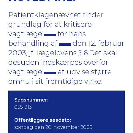
Patientklagenævnet finder
grundlag for at kritisere
vagtlæge
for hans
behandling af
den 12. februar
2003, jf. lægelovens § 6.Det skal
desuden indskærpes overfor
vagtlæge
at udvise større
omhu i sit fremtidige virke.
Sagsnummer:
0551913
Offentliggørelsesdato:
søndag den 20. november 2005