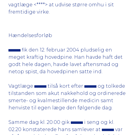
vagtlæge <****> at udvise større omhu i sit
fremtidige virke.
Hændelsesforløb
fik den 12. februar 2004 pludselig en
meget kraftig hovedpine. Han havde haft det
godt hele dagen, havde lavet aftensmad og
netop spist, da hovedpinen satte ind.
Vagtlæge
tilså kort efter
og tolkede
tilstanden som akut nakkehold og ordinerede
smerte- og kvalmestillende medicin samt
henviste til egen læge den følgende dag.
Samme dag kl. 20.00 gik
i seng og kl.
02.20 konstaterede hans samlever at
var