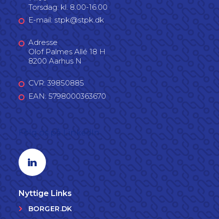
Torsdag: kl. 8.00-16.00
E-mail: stpk@stpk.dk
Adresse
Olof Palmes Allé 18 H
8200 Aarhus N
CVR: 39850885
EAN: 5798000363670
Følg os på LinkedIn
Linkedin profil
Nyttige Links
BORGER.DK