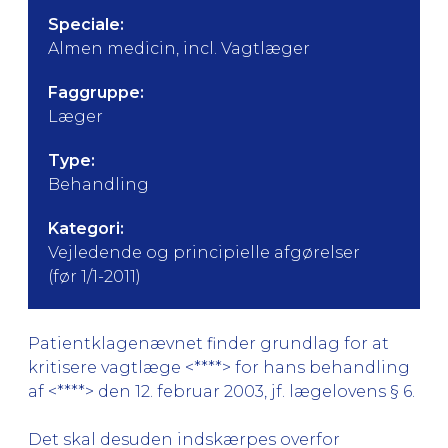
Speciale:
Almen medicin, incl. Vagtlæger
Faggruppe:
Læger
Type:
Behandling
Kategori:
Vejledende og principielle afgørelser
(før 1/1-2011)
Patientklagenævnet finder grundlag for at
kritisere vagtlæge <****> for hans behandling
af <****> den 12. februar 2003, jf. lægelovens § 6.
Det skal desuden indskærpes overfor