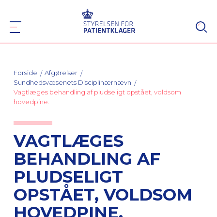
Forside
Afgørelser
Sundhedsvæsenets Disciplinærnævn
Vagtlæges behandling af pludseligt opstået, voldsom
hovedpine.
VAGTLÆGES
BEHANDLING AF
PLUDSELIGT
OPSTÅET, VOLDSOM
HOVEDPINE.