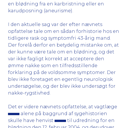
en blødning fra en karbristning eller en
karudposning (aneurisme).
I den aktuelle sag var der efter nævnets
opfattelse tale om en sådan forhistorie hos en
tidligere rask og symptomfri 43-årig mand.
Der forelå derfor en betydelig mistanke om, at
der kunne være tale om en blødning, og det
var ikke fagligt korrekt at acceptere den
ømme nakke som en tilfredsstillende
forklaring på de voldsomme symptomer. Der
blev ikke foretaget en egentlig neurologisk
undersøgelse, og der blev ikke undersøgt for
nakke-rygstivhed.
Det er videre nævnets opfattelse, at vagtlæge
alene på baggrund af sygehistorien
skulle have henvist
til udredning for en
blødning den 12. februar 2004, og derudover