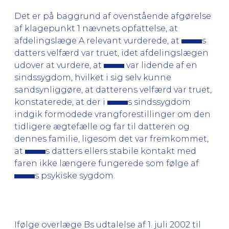
Det er på baggrund af ovenstående afgørelse
af klagepunkt 1 nævnets opfattelse, at
afdelingslæge A relevant vurderede, at
s
datters velfærd var truet, idet afdelingslægen
udover at vurdere, at
var lidende af en
sindssygdom, hvilket i sig selv kunne
sandsynliggøre, at datterens velfærd var truet,
konstaterede, at der i
s sindssygdom
indgik formodede vrangforestillinger om den
tidligere ægtefælle og far til datteren og
dennes familie, ligesom det var fremkommet,
at
s datters ellers stabile kontakt med
faren ikke længere fungerede som følge af
s psykiske sygdom.
Ifølge overlæge Bs udtalelse af 1. juli 2002 til