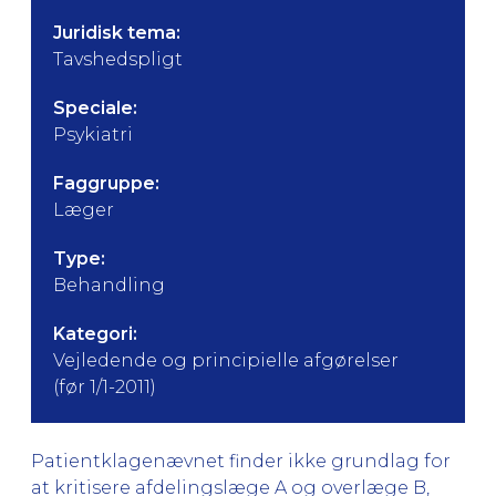
Juridisk tema:
Tavshedspligt
Speciale:
Psykiatri
Faggruppe:
Læger
Type:
Behandling
Kategori:
Vejledende og principielle afgørelser
(før 1/1-2011)
Patientklagenævnet finder ikke grundlag for
at kritisere afdelingslæge A og overlæge B,