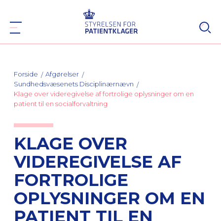
Forside
Afgørelser
Sundhedsvæsenets Disciplinærnævn
Klage over videregivelse af fortrolige oplysninger om en
patient til en socialforvaltning
KLAGE OVER
VIDEREGIVELSE AF
FORTROLIGE
OPLYSNINGER OM EN
PATIENT TIL EN