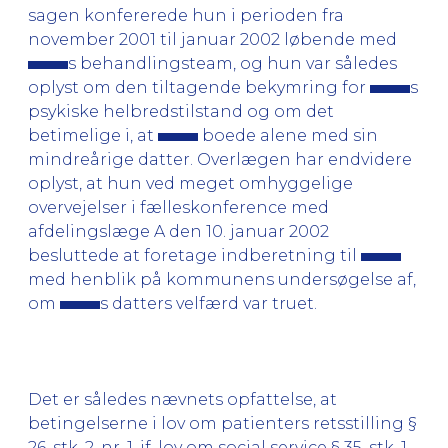
sagen konfererede hun i perioden fra
november 2001 til januar 2002 løbende med
s behandlingsteam, og hun var således
oplyst om den tiltagende bekymring for
s
psykiske helbredstilstand og om det
betimelige i, at
boede alene med sin
mindreårige datter. Overlægen har endvidere
oplyst, at hun ved meget omhyggelige
overvejelser i fælleskonference med
afdelingslæge A den 10. januar 2002
besluttede at foretage indberetning til
med henblik på kommunens undersøgelse af,
om
s datters velfærd var truet.
Det er således nævnets opfattelse, at
betingelserne i lov om patienters retsstilling §
26, stk. 2, nr. 1, jf. lov om social service § 35, stk. 1,