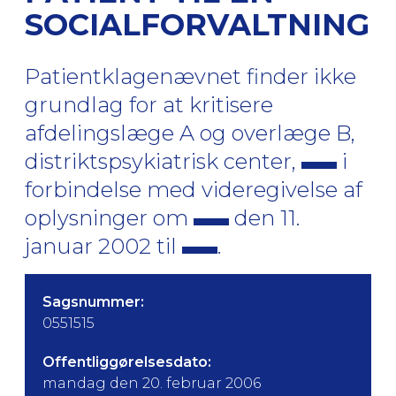
SOCIALFORVALTNING
Patientklagenævnet finder ikke
grundlag for at kritisere
afdelingslæge A og overlæge B,
distriktspsykiatrisk center,
i
forbindelse med videregivelse af
oplysninger om
den 11.
januar 2002 til
.
Sagsnummer:
0551515
Offentliggørelsesdato:
mandag den 20. februar 2006