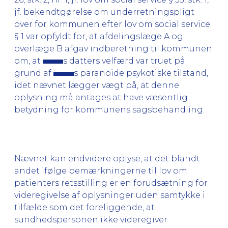
jf. bekendtgørelse om underretningspligt
over for kommunen efter lov om social service
§ 1 var opfyldt for, at afdelingslæge A og
overlæge B afgav indberetning til kommunen
om, at
s datters velfærd var truet på
grund af
s paranoide psykotiske tilstand,
idet nævnet lægger vægt på, at denne
oplysning må antages at have væsentlig
betydning for kommunens sagsbehandling.
Nævnet kan endvidere oplyse, at det blandt
andet ifølge bemærkningerne til lov om
patienters retsstilling er en forudsætning for
videregivelse af oplysninger uden samtykke i
tilfælde som det foreliggende, at
sundhedspersonen ikke videregiver