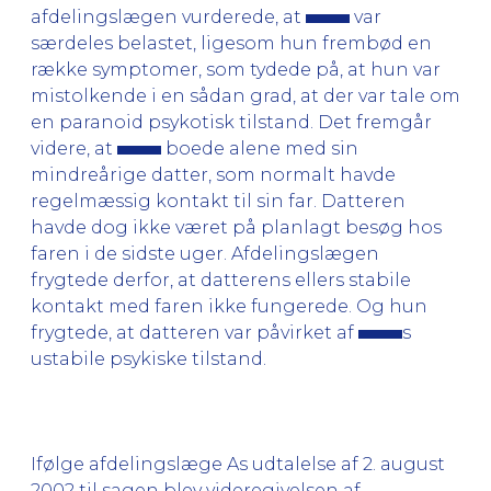
afdelingslægen vurderede, at
var
særdeles belastet, ligesom hun frembød en
række symptomer, som tydede på, at hun var
mistolkende i en sådan grad, at der var tale om
en paranoid psykotisk tilstand. Det fremgår
videre, at
boede alene med sin
mindreårige datter, som normalt havde
regelmæssig kontakt til sin far. Datteren
havde dog ikke været på planlagt besøg hos
faren i de sidste uger. Afdelingslægen
frygtede derfor, at datterens ellers stabile
kontakt med faren ikke fungerede. Og hun
frygtede, at datteren var påvirket af
s
ustabile psykiske tilstand.
Ifølge afdelingslæge As udtalelse af 2. august
2002 til sagen blev videregivelsen af