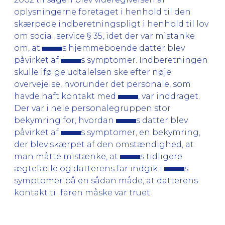
oplysningerne foretaget i henhold til den
skærpede indberetningspligt i henhold til lov
om social service § 35, idet der var mistanke
om, at
s hjemmeboende datter blev
påvirket af
s symptomer. Indberetningen
skulle ifølge udtalelsen ske efter nøje
overvejelse, hvorunder det personale, som
havde haft kontakt med
, var inddraget.
Der var i hele personalegruppen stor
bekymring for, hvordan
s datter blev
påvirket af
s symptomer, en bekymring,
der blev skærpet af den omstændighed, at
man måtte mistænke, at
s tidligere
ægtefælle og datterens far indgik i
s
symptomer på en sådan måde, at datterens
kontakt til faren måske var truet.