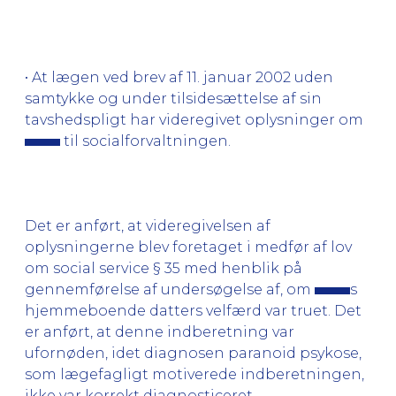
• At lægen ved brev af 11. januar 2002 uden
samtykke og under tilsidesættelse af sin
tavshedspligt har videregivet oplysninger om
til socialforvaltningen.
Det er anført, at videregivelsen af
oplysningerne blev foretaget i medfør af lov
om social service § 35 med henblik på
gennemførelse af undersøgelse af, om
s
hjemmeboende datters velfærd var truet. Det
er anført, at denne indberetning var
ufornøden, idet diagnosen paranoid psykose,
som lægefagligt motiverede indberetningen,
ikke var korrekt diagnosticeret.