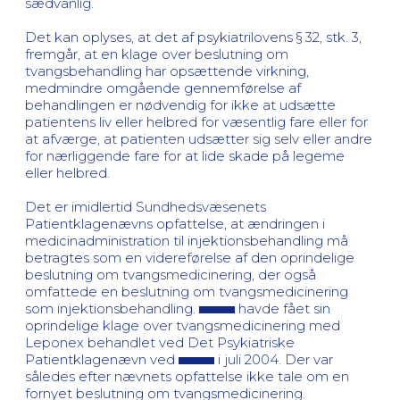
sædvanlig.
Det kan oplyses, at det af psykiatrilovens § 32, stk. 3,
fremgår, at en klage over beslutning om
tvangsbehandling har opsættende virkning,
medmindre omgående gennemførelse af
behandlingen er nødvendig for ikke at udsætte
patientens liv eller helbred for væsentlig fare eller for
at afværge, at patienten udsætter sig selv eller andre
for nærliggende fare for at lide skade på legeme
eller helbred.
Det er imidlertid Sundhedsvæsenets
Patientklagenævns opfattelse, at ændringen i
medicinadministration til injektionsbehandling må
betragtes som en videreførelse af den oprindelige
beslutning om tvangsmedicinering, der også
omfattede en beslutning om tvangsmedicinering
som injektionsbehandling.
havde fået sin
oprindelige klage over tvangsmedicinering med
Leponex behandlet ved Det Psykiatriske
Patientklagenævn ved
i juli 2004. Der var
således efter nævnets opfattelse ikke tale om en
fornyet beslutning om tvangsmedicinering.