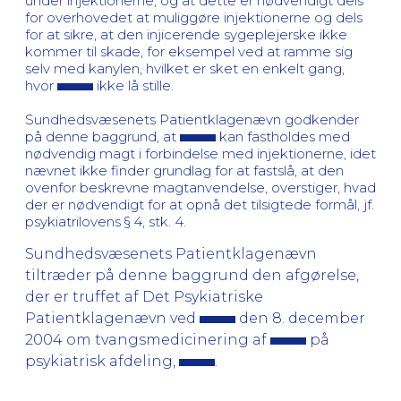
under injektionerne, og at dette er nødvendigt dels
for overhovedet at muliggøre injektionerne og dels
for at sikre, at den injicerende sygeplejerske ikke
kommer til skade, for eksempel ved at ramme sig
selv med kanylen, hvilket er sket en enkelt gang,
hvor
ikke lå stille.
Sundhedsvæsenets Patientklagenævn godkender
på denne baggrund, at
kan fastholdes med
nødvendig magt i forbindelse med injektionerne, idet
nævnet ikke finder grundlag for at fastslå, at den
ovenfor beskrevne magtanvendelse, overstiger, hvad
der er nødvendigt for at opnå det tilsigtede formål, jf.
psykiatrilovens § 4, stk. 4.
Sundhedsvæsenets Patientklagenævn
tiltræder på denne baggrund den afgørelse,
der er truffet af Det Psykiatriske
Patientklagenævn ved
den 8. december
2004 om tvangsmedicinering af
på
psykiatrisk afdeling,
.