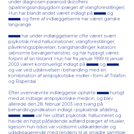
under diagnosen paranoid skizofreni
(spaltningssindssygdom præget af vrangforestillinger).
Hun har blandt andet været indlagt på
og
, og flere af indlæggelserne har været ganske
langvarige.
har under indlæggelserne ofte været svært
psykotisk med hallucinationer, vrangforestillinger,
påvirkningsoplevelser, tvangshandlinger, katatoni
(abnorme bevægemønstre), og har hyppigt været
forpint af sin tilstand. Hun har fra januar 1999 til januar
2003 været kontinuerligt indlagt på
og
,
og var ved udskrivelsen i behandling med en
kombination af antipsykotiske midler i form af Trilafon
og Risperdal.
Efter ovennævnte indlæggelse ophørte
hurtigt
med at indtage antipsykotiske medicin, og blev
allerede den 28. februar 2003 ved tvang på
behandlingsindikation indlagt i psykiatrisk afdeling,
.
var her udtalt psykotisk, hallucineret og
havde en højst påfaldende adfærd præget af ritualer,
ligesom hun tidvis var voldsomt udskældende og
udadreagerende med tendens til at smadre samtlige