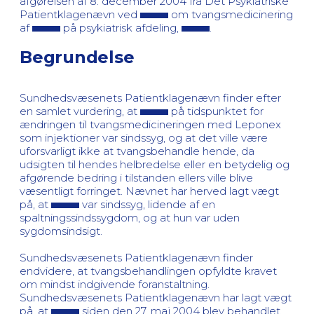
afgørelsen af 8. december 2004 fra Det Psykiatriske
Patientklagenævn ved
om tvangsmedicinering
af
på psykiatrisk afdeling,
.
Begrundelse
Sundhedsvæsenets Patientklagenævn finder efter
en samlet vurdering, at
på tidspunktet for
ændringen til tvangsmedicineringen med Leponex
som injektioner var sindssyg, og at det ville være
uforsvarligt ikke at tvangsbehandle hende, da
udsigten til hendes helbredelse eller en betydelig og
afgørende bedring i tilstanden ellers ville blive
væsentligt forringet. Nævnet har herved lagt vægt
på, at
var sindssyg, lidende af en
spaltningssindssygdom, og at hun var uden
sygdomsindsigt.
Sundhedsvæsenets Patientklagenævn finder
endvidere, at tvangsbehandlingen opfyldte kravet
om mindst indgivende foranstaltning.
Sundhedsvæsenets Patientklagenævn har lagt vægt
på, at
siden den 27. maj 2004 blev behandlet