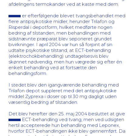
afdelingens termokander ved at kaste med dem.
er efterfølgende blevet tvangsbehandlet med
flere antipsykotiske midler, herunder Trilafon og
Risperdal i depotform, hvilket medførte nogen
bedring af tilstanden, men behandlingen med
sidstnævnte præparat blev seponeret grundet
bivirkninger. I april 2004 var hun så forpint af sin
udtalte psykotiske tilstand, at ECT-behandling
(elektrochokbehandling) undtagelsesvis blev
skønnet nødvendig, men hun vægrede sig efter én
enkelt behandling ved at fortsætte den
behandlingsform.
I stedet blev den igangværende behandling med
Trilafon depot suppleret med det antipsykotiske
middel Zyprexa i doser op til 30 mg dagligt uden
væsentlig bedring af tilstanden.
Det blev herefter den 25. maj 2004 besluttet at give
ECT-behandling ved tvang, men ved udsigten
hertil accepterede hun behandling med Leponex,
hvorfor ECT-behandlingen ikke blev gennemført. Da