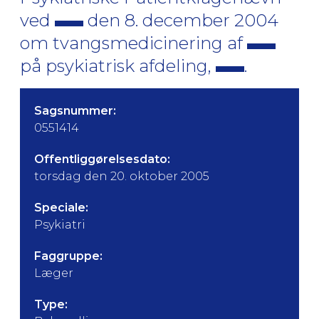
ved
den 8. december 2004
om tvangsmedicinering af
på psykiatrisk afdeling,
.
Sagsnummer:
0551414
Offentliggørelsesdato:
torsdag den 20. oktober 2005
Speciale:
Psykiatri
Faggruppe:
Læger
Type: