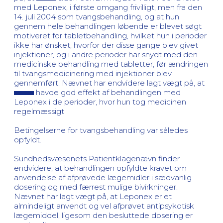
med Leponex, i første omgang frivilligt, men fra den
14. juli 2004 som tvangsbehandling, og at hun
gennem hele behandlingen løbende er blevet søgt
motiveret for tabletbehandling, hvilket hun i perioder
ikke har ønsket, hvorfor der disse gange blev givet
injektioner, og i andre perioder har snydt med den
medicinske behandling med tabletter, før ændringen
til tvangsmedicinering med injektioner blev
gennemført. Nævnet har endvidere lagt vægt på, at
havde god effekt af behandlingen med
Leponex i de perioder, hvor hun tog medicinen
regelmæssigt
Betingelserne for tvangsbehandling var således
opfyldt.
Sundhedsvæsenets Patientklagenævn finder
endvidere, at behandlingen opfyldte kravet om
anvendelse af afprøvede lægemidler i sædvanlig
dosering og med færrest mulige bivirkninger.
Nævnet har lagt vægt på, at Leponex er et
almindeligt anvendt og vel afprøvet antipsykotisk
lægemiddel, ligesom den besluttede dosering er