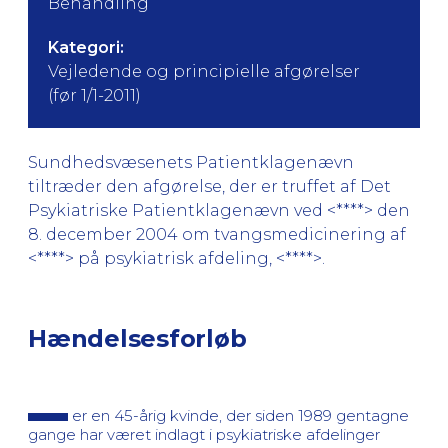
Behandling
Kategori:
Vejledende og principielle afgørelser
(før 1/1-2011)
Sundhedsvæsenets Patientklagenævn
tiltræder den afgørelse, der er truffet af Det
Psykiatriske Patientklagenævn ved <****> den
8. december 2004 om tvangsmedicinering af
<****> på psykiatrisk afdeling, <****>.
Hændelsesforløb
er en 45-årig kvinde, der siden 1989 gentagne
gange har været indlagt i psykiatriske afdelinger