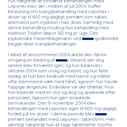
hun nægtede at fortsætte behandlingen med
Leponex blev der i midten af juli 2004 truffet
beslutning om tvangsbehandling med Leponex i
doser op til 600 mg dagligt, primært som tablet,
alternativt som injektion i halv dosis. Samtidig med
denne behandling modtog hun behandling med
injektion Trilafon depot 162 mg pr. uge. Det
psykiatriske Patientklagenævn ved
godkendte
begge disse tvangsbehandlinger.
I løbet af sensommeren 2004 skete der i første
omgang en bedring af
s tilstand, der dog
senere blev forværret igen, og hun beskrives i
oktober 2004 som urolig og forpint, og hun følte
stadig, at hun blev beskudt med navne og måtte
vifte stemmerne væk med håret, ligesom hun havde
hyppige skrigeture. Endvidere var der tilfælde, hvor
hun kastede med en stol og slog og sparkede efter
personalet, ligesom hun igen smadrede
termokander. Den 9. november 2004 blev
behandlingen med Leponex øget til 600 mg dagligt
fordelt på tre doser. I denne periode blev
primært behandlet med Leponex i tabletform, men
jævnligt nægtede hun at tage tabletterne, hvorfor