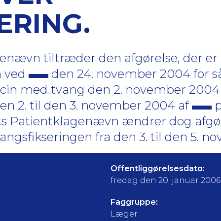
ERING.
ævn tiltræder den afgørelse, der er t
n ved
den 24. november 2004 for så
dicin med tvang den 2. november 2004
den 2. til den 3. november 2004 af
p
 Patientklagenævn ændrer dog afgøre
angsfikseringen fra den 3. til den 5. 
Offentliggørelsesdato:
fredag den 20. januar 2006
Faggruppe:
Læger