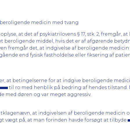
af beroligende medicin med tvang
se, at det af psykiatrilovens § 17, stk. 2, fremgår, 
t beroligende middel, hvis det er af afgørende betyd
ven fremgår det, at indgivelse af beroligende medicin
gående end fysisk fastholdelse eller fiksering af pa
 at betingelserne for at indgive beroligende medic
til ro med henblik på bedring af hendes tilstand.
de med døren og var meget aggressiv.
tklagenævn, at indgivelsen af beroligende medicin o
t vægt på, at man forinden havde forsøgt at tilbyde