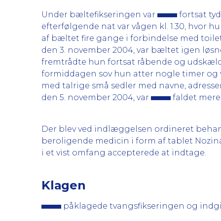
Under bæltefikseringen var
fortsat ty
efterfølgende nat var vågen kl. 1.30, hvor 
af bæltet fire gange i forbindelse med to
den 3. november 2004, var bæltet igen løsne
fremtrådte hun fortsat råbende og udskæl
formiddagen sov hun atter nogle timer og 
med talrige små sedler med navne, adresser
den 5. november 2004, var
faldet mere t
Der blev ved indlæggelsen ordineret behan
beroligende medicin i form af tablet Nozina
i et vist omfang accepterede at indtage.
Klagen
påklagede tvangsfikseringen og indgi