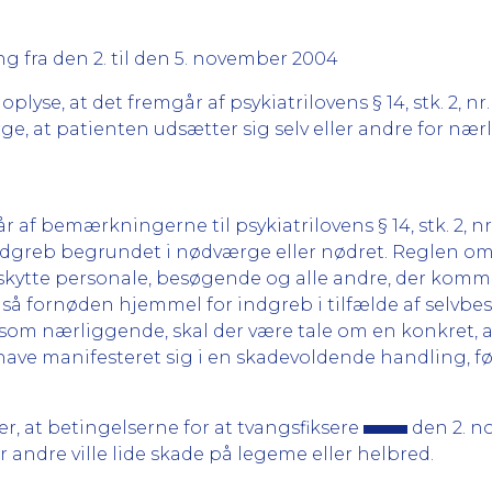
ng fra den 2. til den 5. november 2004
e, at det fremgår af psykiatrilovens § 14, stk. 2, nr.
ge, at patienten udsætter sig selv eller andre for nærl
af bemærkningerne til psykiatrilovens § 14, stk. 2, nr
ndgreb begrundet i nødværge eller nødret. Reglen omfa
skytte personale, besøgende og alle andre, der komm
 fornøden hjemmel for indgreb i tilfælde af selvbes
 som nærliggende, skal der være tale om en konkret, ak
 have manifesteret sig i en skadevoldende handling, fø
 at betingelserne for at tvangsfiksere
den 2. no
r andre ville lide skade på legeme eller helbred.