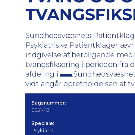
TVANGSFIKS
Sundhedsvæsnets Patientklagen
Psykiatriske Patientklagenæv
indgivelse af beroligende me
tvangsfiksering i perioden fra 
afdeling i
.Sundhedsvæsnets
vidt angår opretholdelsen af tv
Sagsnummer:
0551413
Speciale:
Psykiatri