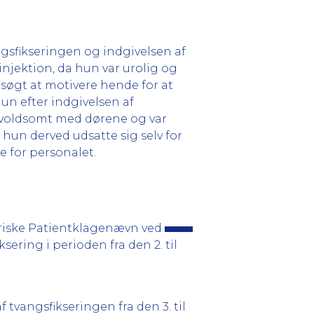
gsfikseringen og indgivelsen af
njektion, da hun var urolig og
søgt at motivere hende for at
un efter indgivelsen af
 voldsomt med dørene og var
 hun derved udsatte sig selv for
e for personalet.
triske Patientklagenævn ved
ering i perioden fra den 2. til
vangsfikseringen fra den 3. til