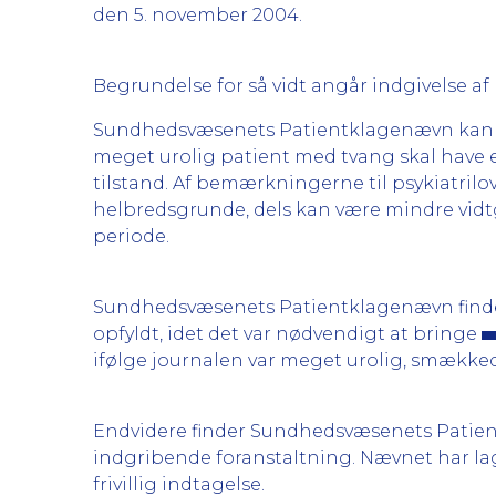
den 5. november 2004.
Begrundelse for så vidt angår indgivelse 
Sundhedsvæsenets Patientklagenævn kan oply
meget urolig patient med tvang skal have e
tilstand. Af bemærkningerne til psykiatrilo
helbredsgrunde, dels kan være mindre vidt
periode.
Sundhedsvæsenets Patientklagenævn finder,
opfyldt, idet det var nødvendigt at bringe
ifølge journalen var meget urolig, smække
Endvidere finder Sundhedsvæsenets Patien
indgribende foranstaltning. Nævnet har lag
frivillig indtagelse.