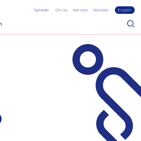
Nyheder
Om os
Karriere
Kontakt
English
n
D