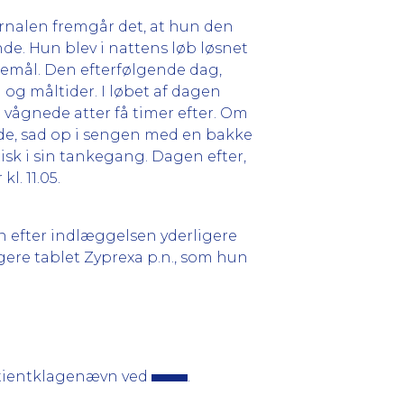
rnalen fremgår det, at hun den
de. Hun blev i nattens løb løsnet
remål. Den efterfølgende dag,
og måltider. I løbet af dagen
og vågnede atter få timer efter. Om
de, sad op i sengen med en bakke
sk i sin tankegang. Dagen efter,
l. 11.05.
 efter indlæggelsen yderligere
gere tablet Zyprexa p.n., som hun
Patientklagenævn ved
.