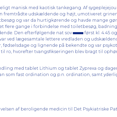
deligt manisk med kaotisk tankegang. Af sygeplejejou
hun fremtrådte udskældende og højt, umotiveret grinen
iletbesøg og var da hurtigkørende og havde mange gø
t flere gange i forbindelse med toiletbesøg, badning 
dende. Den efterfølgende nat sov
først kl. 4.45 
var ved lægesamtale lettere vredladen og udskælden
, fødselsdage og lignende på bekendte og var psykoti
il ro, hvorefter tvangsfikseringen blev bragt til ophør k
dling med tablet Lithium og tablet Zyprexa og dagen
n som fast ordination og p.n. ordination, samt yderli
velsen af beroligende medicin til Det Psykiatriske 