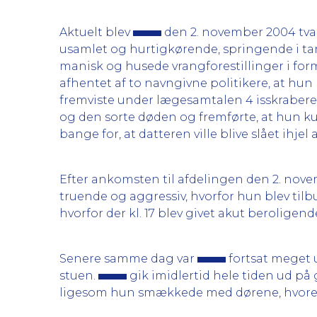
Aktuelt blev
den 2. november 2004 tv
usamlet og hurtigkørende, springende i tan
manisk og husede vrangforestillinger i form
afhentet af to navngivne politikere, at hun
fremviste under lægesamtalen 4 isskrabere 
og den sorte døden og fremførte, at hun ku
bange for, at datteren ville blive slået ihjel 
Efter ankomsten til afdelingen den 2. nov
truende og aggressiv, hvorfor hun blev til
hvorfor der kl. 17 blev givet akut berolige
Senere samme dag var
fortsat meget u
stuen.
gik imidlertid hele tiden ud på 
ligesom hun smækkede med dørene, hvorefte