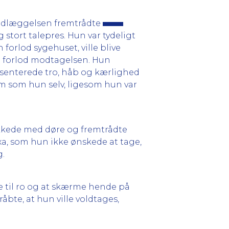
indlæggelsen fremtrådte
stort talepres. Hun var tydeligt
 forlod sygehuset, ville blive
un forlod modtagelsen. Hun
æsenterede tro, håb og kærlighed
om som hun selv, ligesom hun var
kkede med døre og fremtrådte
xa, som hun ikke ønskede at tage,
g.
e til ro og at skærme hende på
bte, at hun ville voldtages,