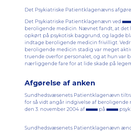
Det Psykiatriske Patientklagenævns afgøre
Det Psykiatriske Patientklagenævn ved
beroligende medicin. Nævnet fandt, at det
opkørt på psykotisk baggrund, og lagde bl
indtage beroligende medicin frivilligt. Ve
beroligende medicin stadig var meget akt
truende overfor personalet, og at hun var b
nærliggende fare for at lide skade på legem
Afgørelse af anken
Sundhedsvæsenets Patientklagenævn tiltræ
for så vidt angår indgivelse af beroligende
den 3. november 2004 af
på
psyki
Sundhedsvæsenets Patientklagenævn ændrer 