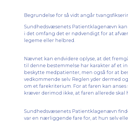
Begrundelse for så vidt angår tvangsfikseri
Sundhedsvæsenets Patientklagenævn kan oplys
i det omfang det er nødvendigt for at afvær
legeme eller helbred.
Nævnet kan endvidere oplyse, at det fremgår 
til denne bestemmelse har karakter af et i
beskytte medpatienter, men også for at be
vedkommende selv. Reglen yder dermed også
om et farekriterium. For at faren kan anses
kræver derimod ikke, at faren allerede skal
Sundhedsvæsenets Patientklagenævn finder,
var en nærliggende fare for, at hun selv elle