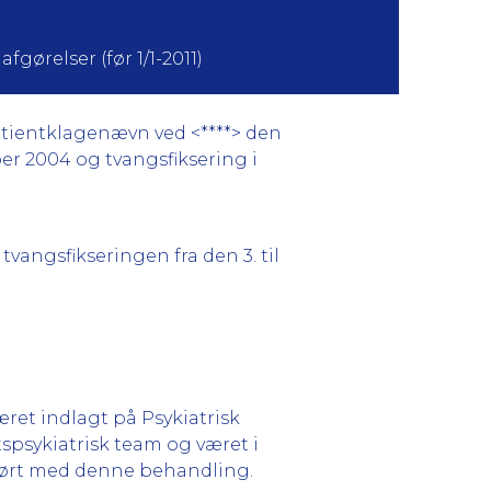
fgørelser (før 1/1-2011)
atientklagenævn ved <****> den
er 2004 og tvangsfiksering i
angsfikseringen fra den 3. til
æret indlagt på Psykiatrisk
tspsykiatrisk team og været i
hørt med denne behandling.