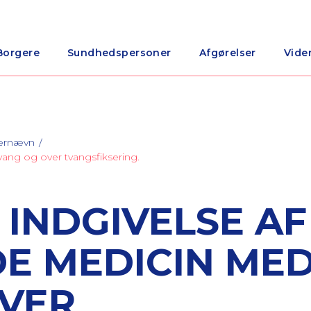
Borgere
Sundhedspersoner
Afgørelser
Vide
nærnævn
vang og over tvangsfiksering.
 INDGIVELSE AF
E MEDICIN ME
VER