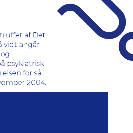
ruffet af Det
 vidt angår
 og
å psykiatrisk
lsen for så
november 2004.