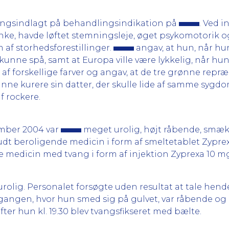
angsindlagt på behandlingsindikation på
. Ved 
ke, havde løftet stemningsleje, øget psykomotorik og 
 af storhedsforestillinger.
angav, at hun, når hun
 kunne spå, samt at Europa ville være lykkelig, når h
af forskellige farver og angav, at de tre grønne repr
nne kurere sin datter, der skulle lide af samme sygd
af rockere.
ember 2004 var
meget urolig, højt råbende, smæ
budt beroligende medicin i form af smeltetablet Zypre
nde medicin med tvang i form af injektion Zyprexa 10 m
rolig. Personalet forsøgte uden resultat at tale hend
gangen, hvor hun smed sig på gulvet, var råbende og rå
r hun kl. 19.30 blev tvangsfikseret med bælte.