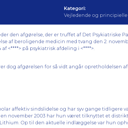
Kategori:
Vejledende og principielle a
 den afgørelse, der er truffet af Det Psykiatriske P
else af beroligende medicin med tvang den 2. novemb
f <****> på psykiatrisk afdeling i <****>.
og afgørelsen for så vidt angår opretholdelsen af tv
lar affektiv sindslidelse og har syv gange tidligere v
iden november 2003 har hun været tilknyttet et distrik
ithium. Op til den aktuelle indlæggelse var hun op