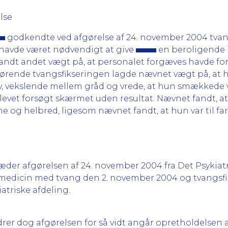
lse
godkendte ved afgørelse af 24. november 2004 tvan
 havde været nødvendigt at give
en beroligende i
andt andet vægt på, at personalet forgæves havde for
drørende tvangsfikseringen lagde nævnet vægt på, at h
iv, vekslende mellem gråd og vrede, at hun smækkede
levet forsøgt skærmet uden resultat. Nævnet fandt, at
e og helbred, ligesom nævnet fandt, at hun var til far
der afgørelsen af 24. november 2004 fra Det Psykia
 medicin med tvang den 2. november 2004 og tvangsfiks
atriske afdeling.
dog afgørelsen for så vidt angår opretholdelsen af t