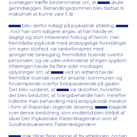
overlægen træffe bestemmelse om, at
skulle
genindlægges. Behandlingsdommen blev fastsat til
maksimalt at kunne vare 5 år.
blev derfor indlagt på psykiatrisk afdeling,
, hvor han som tidligere angav, at han havde et
dagligt og stort intravenøst forbrug af heroin. Han
fremtrådte psykotisk med sindssygelige forestillinger
om egen storhed, var tankeforstyrret med
springende tankegang, fremtrådte truende overfor
personalet, og var uden erkendelse af egen sygdom.
Afdelingen havde fra flere sider modtaget
oplysninger om, at
ved sin adfærd havde
fremtrådt truende overfor ansatte i kommunen og
forulempende overfor forbipasserende på gaden.
Det blev vurderet, at
var skizofren, hvorefter
det blev besluttet, at tvangsbehandle ham. Herefter
indledte man behandling med antipsykotisk medicin
i form af Risperdal i stigende dosering.
klagede
over denne beslutning, som imidlertid blev tiltrådt af
såvel Det Psykiatriske Patientklagenævn som af
Sundhedsvæsenets Patientklagenævn.
stak tillige flere gange af fra afdelingen, og han