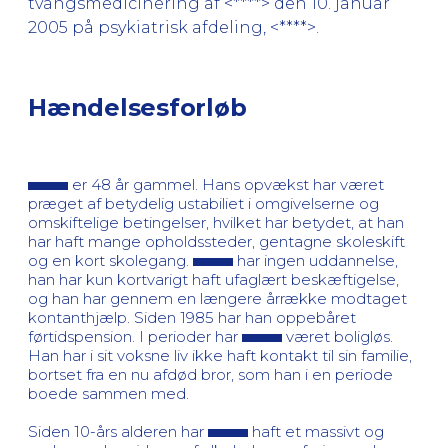
tvangsmedicinering af <****> den 10. januar
2005 på psykiatrisk afdeling, <****>.
Hændelsesforløb
er 48 år gammel. Hans opvækst har været
præget af betydelig ustabiliet i omgivelserne og
omskiftelige betingelser, hvilket har betydet, at han
har haft mange opholdssteder, gentagne skoleskift
og en kort skolegang.
har ingen uddannelse,
han har kun kortvarigt haft ufaglært beskæftigelse,
og han har gennem en længere årrække modtaget
kontanthjælp. Siden 1985 har han oppebåret
førtidspension. I perioder har
været boligløs.
Han har i sit voksne liv ikke haft kontakt til sin familie,
bortset fra en nu afdød bror, som han i en periode
boede sammen med.
Siden 10-års alderen har
haft et massivt og