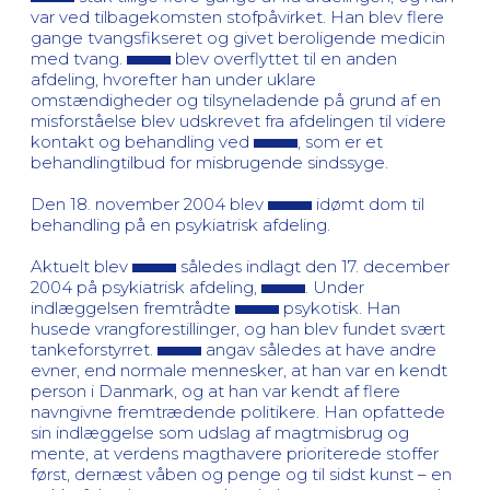
var ved tilbagekomsten stofpåvirket. Han blev flere
gange tvangsfikseret og givet beroligende medicin
med tvang.
blev overflyttet til en anden
afdeling, hvorefter han under uklare
omstændigheder og tilsyneladende på grund af en
misforståelse blev udskrevet fra afdelingen til videre
kontakt og behandling ved
, som er et
behandlingtilbud for misbrugende sindssyge.
Den 18. november 2004 blev
idømt dom til
behandling på en psykiatrisk afdeling.
Aktuelt blev
således indlagt den 17. december
2004 på psykiatrisk afdeling,
. Under
indlæggelsen fremtrådte
psykotisk. Han
husede vrangforestillinger, og han blev fundet svært
tankeforstyrret.
angav således at have andre
evner, end normale mennesker, at han var en kendt
person i Danmark, og at han var kendt af flere
navngivne fremtrædende politikere. Han opfattede
sin indlæggelse som udslag af magtmisbrug og
mente, at verdens magthavere prioriterede stoffer
først, dernæst våben og penge og til sidst kunst – en