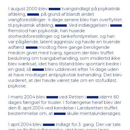
I august 2000 blev
tvangsindlagt på psykiatrisk
afdeling,
, på grund af blandt andet
vrangforestillinger. 4 dage senere blev han overflyttet
til psykiatrisk afdeling,
. Ved indlæggelsen i
fremstod han psykotisk, han husede
storhedsforestillinger og tankeforstyrrelser, og han
var pågående, latent aggressiv og havde en truende
adfærd.
modtog flere gange beroligende
medicin givet med tvang, ligesom der blev truffet
beslutning om tvangsbehandling, som imidlertid ikke
blev iværksat, idet hans tilstand blev spontant bedre i
en grad, så
blev udskrevet efter 14 dage uden
at have modtaget antipsykotisk behandling. Det blev
vurderet, at der havde været tale om en stofudløst
psykose.
I marts 2004 blev
ved Retten i
idømt 60
dages fængsel for trusler. I forlængelse heraf blev der
den 8. april 2004 ved kendelse i Landsretten truffet
bestemmelse om, at
skulle mentalundersøges.
I april 2004 blev
indlagt for 3. gang. Der var tale
om en frivillig indlæggelse, idet hans egen læge