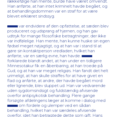
rækkefølge han mente, burde have været omvendt.
Han anførte, at han intet kriminelt havde begået, og
at behandlingsdommen var en straf for at være
blevet erklæret sindssyg.
var endvidere af den opfattelse, at sæden blev
produceret og udsprang af hjernen, og han gav
udtryk for mange filosofiske betragtninger, der ikke
var indfølelige. Han mente, han kunne huske sin egen
fødsel meget nøjagtigt, og at han var i stand til at
gøre sin kontaktperson vredladen, hvilket han
anførte, var en særlig evne, han havde.
forklarede blandt andet, at han under en tidligere
Minnesotakur fik en åbenbaring, at han troede på
Gud, og at han var meget religiøs. Han fandt det helt
urimeligt, at han skulle straffes for at have givet en
flad og anførte, at andre, der havde begået mord
eller lignende, blev sluppet ud. Han var vedvarende
uden sygdomsindsigt og fuldstændig afvisende
overfor antipsykotisk behandling. Flere gange
forsøgte afdelingens læger at komme i dialog med
om fordele og ulemper ved en sådan
behandling, hvilket han var særdeles afvisende
overfor, idet han betragtede dette som gift. Hans