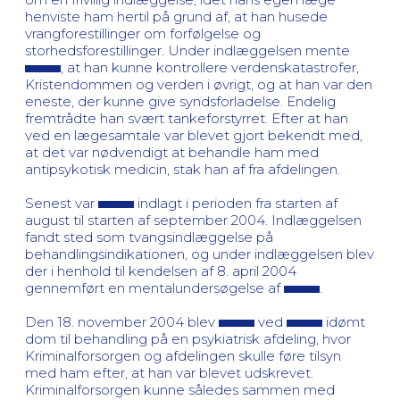
henviste ham hertil på grund af, at han husede
vrangforestillinger om forfølgelse og
storhedsforestillinger. Under indlæggelsen mente
, at han kunne kontrollere verdenskatastrofer,
Kristendommen og verden i øvrigt, og at han var den
eneste, der kunne give syndsforladelse. Endelig
fremtrådte han svært tankeforstyrret. Efter at han
ved en lægesamtale var blevet gjort bekendt med,
at det var nødvendigt at behandle ham med
antipsykotisk medicin, stak han af fra afdelingen.
Senest var
indlagt i perioden fra starten af
august til starten af september 2004. Indlæggelsen
fandt sted som tvangsindlæggelse på
behandlingsindikationen, og under indlæggelsen blev
der i henhold til kendelsen af 8. april 2004
gennemført en mentalundersøgelse af
.
Den 18. november 2004 blev
ved
idømt
dom til behandling på en psykiatrisk afdeling, hvor
Kriminalforsorgen og afdelingen skulle føre tilsyn
med ham efter, at han var blevet udskrevet.
Kriminalforsorgen kunne således sammen med