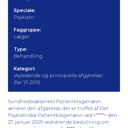
Speciale:
Psykiatri
Faggruppe:
Læger
Type:
Behandling
Kategori:
Vejledende og principielle afgørelser
(før 1/1-2011)
Sundhedsvæsenets Patientklagenævn
ændrer den afgørelse, der er truffet af Det
Psykiatriske Patientklagenævn ved <****> den
27. januar 2005 vedrørende beslutning om