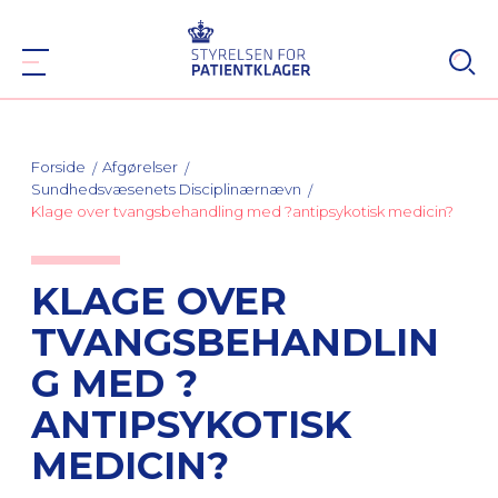
Forside
Afgørelser
Sundhedsvæsenets Disciplinærnævn
Klage over tvangsbehandling med ?antipsykotisk medicin?
KLAGE OVER
TVANGSBEHANDLIN
G MED ?
ANTIPSYKOTISK
MEDICIN?