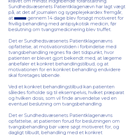
kravet om mindst indgribende foranstaltning.
Sundhedsvæsenets Patientklagenævn har lagt vægt
på, at det af journalen og sygeplejekardex fremgår,
at
gennem 14 dage blev forsøgt motiveret for
frivillig behandling med antipsykotisk medicin, før
beslutning om tvangsmedicinering blev truffet.
Det er Sundhedsvæsenets Patientklagenævns
opfattelse, at motivationstiden i forbindelse med
tvangsbehandling regnes fra det tidspunkt, hvor
patienten er blevet gjort bekendt med, at lægerne
anbefaler et konkret behandlingstilbud, og at
motivationen for en konkret behandling endvidere
skal foretages løbende.
Ved et konkret behandlingstilbud kan patienten
således forholde sig til eksempelvis, hvilket præparat
og hvilken dosis, som vil finde anvendelse ved en
eventuel beslutning om tvangsbehandling.
Det er Sundhedsvæsenets Patientklagenævns
opfattelse, at patienten forud for beslutningen om
tvangsbehandling bør være søgt motiveret for, og
dagligt tilbudt, behandling med et konkret