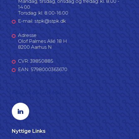
Mandag, tirsdag, onsdag og fredag: kl. 8.00 -
14.00
Torsdag: kl. 8.00-16.00
E-mail: stpk@stpk.dk
Adresse
Olof Palmes Allé 18 H
8200 Aarhus N
CVR: 39850885
EAN: 5798000363670
Følg os på LinkedIn
Linkedin profil
Nyttige Links