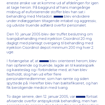
eneste ønske var at komme ud af afdelingen for igen
at tage heroin. På baggrund af hans mangeårige
misbrug af euforiserende stoffer blev han sat i
behandling med Metadon.
blev endvidere
under indlæggelsen tiltagende irritabel og aggressiv,
og udviste truende adfærd overfor personalet.
Den 10. januar 2005 blev der truffet beslutning om
tvangsbehandling med injektion Cisordinol 20 mg
dagligt med planlagt overgang til behandling med
injektion Cisordinol depot minimum 200 mg hver 2.
uge.
I forlængelse af, at
blev orienteret herom, blev
han opfarende og truende, lagde an til karatespark
og karateslag og i forbindelse med, at han blev
fastholdt, slog han ud efter flere
personalemedlemmer, som han ramte og siden
spyttede på. Herefter blev han bæltefikseret, og han
fik beroligende medicin med tvang.
To dage senere, den 12. januar 2005, var
fortsat
afvisende overfor antipsykotisk behandling, men han