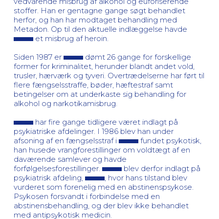
vedvarende misbrug af alkohol og euforiserende
stoffer. Han er gentagne gange søgt behandlet
herfor, og han har modtaget behandling med
Metadon. Op til den aktuelle indlæggelse havde
et misbrug af heroin.
Siden 1987 er
dømt 26 gange for forskellige
former for kriminalitet, herunder blandt andet vold,
trusler, hærværk og tyveri. Overtrædelserne har ført til
flere fængselsstraffe, bøder, hæftestraf samt
betingelser om at underkaste sig behandling for
alkohol og narkotikamisbrug.
har fire gange tidligere været indlagt på
psykiatriske afdelinger. I 1986 blev han under
afsoning af en fængselsstraf i
fundet psykotisk,
han husede vrangforestillinger om voldtægt af en
daværende samlever og havde
forfølgelsesforestillinger.
blev derfor indlagt på
psykiatrisk afdeling,
, hvor hans tilstand blev
vurderet som forenelig med en abstinenspsykose.
Psykosen forsvandt i forbindelse med en
abstinensbehandling, og der blev ikke behandlet
med antipsykotisk medicin.