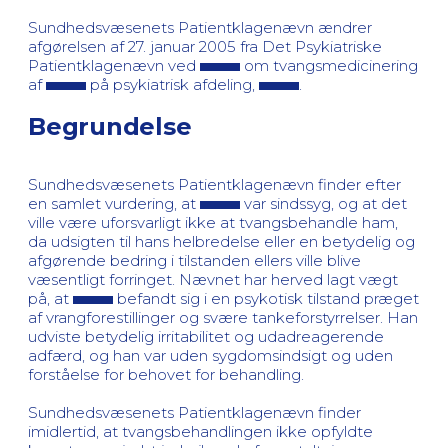
Sundhedsvæsenets Patientklagenævn ændrer
afgørelsen af 27. januar 2005 fra Det Psykiatriske
Patientklagenævn ved
om tvangsmedicinering
af
på psykiatrisk afdeling,
.
Begrundelse
Sundhedsvæsenets Patientklagenævn finder efter
en samlet vurdering, at
var sindssyg, og at det
ville være uforsvarligt ikke at tvangsbehandle ham,
da udsigten til hans helbredelse eller en betydelig og
afgørende bedring i tilstanden ellers ville blive
væsentligt forringet. Nævnet har herved lagt vægt
på, at
befandt sig i en psykotisk tilstand præget
af vrangforestillinger og svære tankeforstyrrelser. Han
udviste betydelig irritabilitet og udadreagerende
adfærd, og han var uden sygdomsindsigt og uden
forståelse for behovet for behandling.
Sundhedsvæsenets Patientklagenævn finder
imidlertid, at tvangsbehandlingen ikke opfyldte