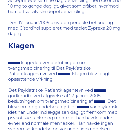
accepterede samme dag behandling med Cisordinol
10 mg to gange dagligt, givet som dråber, hvorimod
han fortsat afviste depotbehandling.
Den 17. januar 2005 blev den perorale behandling
med Cisordinol suppleret med tablet Zyprexa 20 mg
dagligt.
Klagen
klagede over beslutningen om
tvangsmedicinering til Det Psykiatriske
Patientklagenævn ved
. Klagen blev tillagt
opsættende virkning.
Det Psykiatriske Patientklagenævn ved
godkendte ved afgørelse af 27. januar 2005
beslutningen om tvangsmedicinering af
. Det
blev som begrundelse anført, at
var psykotisk,
idet han under indlæggelsen dagligt fremkom med
psykotiske tanker og mente, at han havde andre
evner end normale mennesker. Han havde ingen
sygdomserkendelse og var under indlæggelsen