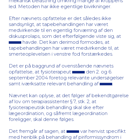
mekanisk belastning omkring mange af kroppens
led. Metoden har ikke egentlige bivirkninger.
Efter nævnets opfattelse er det således ikke
sandsynligt, at tapebehandlingen har været
medvirkende til en egentlig forværring af den
diskusprolaps, som det efterfølgende viste sig, at
havde. Det kan derimod formodes, at
tapebehandlingen har været medvirkende til, at
smerteoplevelsen i venstre fod forstærkedes.
Det er på baggrund af ovenstående nævnets
opfattelse, at fysioterapeut
den 2. og 6.
september 2004 foretog relevante undersøgelser
samt iværksatte relevant behandling af
.
Nævnet kan oplyse, at det følger af bekendtgørelse
af lov om terapiassistenter § 7, stk. 2, at
fysioterapeutisk behandling skal ske efter
lægeordination, og såfremt lægeordination
foreligger, skal denne følges.
Det fremgår af sagen, at
var henvist specifikt
med henblik på behandling af piriformissyndrom i