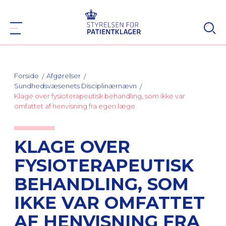
Forside
Afgørelser
Sundhedsvæsenets Disciplinærnævn
Klage over fysioterapeutisk behandling, som ikke var
omfattet af henvisning fra egen læge
KLAGE OVER
FYSIOTERAPEUTISK
BEHANDLING, SOM
IKKE VAR OMFATTET
AF HENVISNING FRA