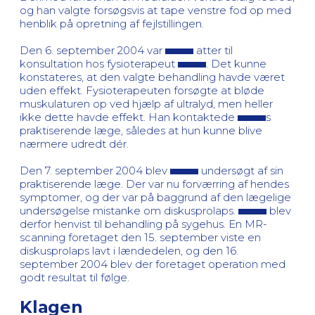
og han valgte forsøgsvis at tape venstre fod op med
henblik på opretning af fejlstillingen.
Den 6. september 2004 var
atter til
konsultation hos fysioterapeut
. Det kunne
konstateres, at den valgte behandling havde været
uden effekt. Fysioterapeuten forsøgte at bløde
muskulaturen op ved hjælp af ultralyd, men heller
ikke dette havde effekt. Han kontaktede
s
praktiserende læge, således at hun kunne blive
nærmere udredt dér.
Den 7. september 2004 blev
undersøgt af sin
praktiserende læge. Der var nu forværring af hendes
symptomer, og der var på baggrund af den lægelige
undersøgelse mistanke om diskusprolaps.
blev
derfor henvist til behandling på sygehus. En MR-
scanning foretaget den 15. september viste en
diskusprolaps lavt i lændedelen, og den 16.
september 2004 blev der foretaget operation med
godt resultat til følge.
Klagen