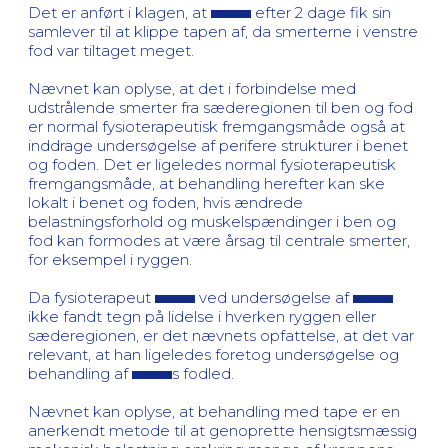
Det er anført i klagen, at
efter 2 dage fik sin
samlever til at klippe tapen af, da smerterne i venstre
fod var tiltaget meget.
Nævnet kan oplyse, at det i forbindelse med
udstrålende smerter fra sæderegionen til ben og fod
er normal fysioterapeutisk fremgangsmåde også at
inddrage undersøgelse af perifere strukturer i benet
og foden. Det er ligeledes normal fysioterapeutisk
fremgangsmåde, at behandling herefter kan ske
lokalt i benet og foden, hvis ændrede
belastningsforhold og muskelspændinger i ben og
fod kan formodes at være årsag til centrale smerter,
for eksempel i ryggen.
Da fysioterapeut
ved undersøgelse af
ikke fandt tegn på lidelse i hverken ryggen eller
sæderegionen, er det nævnets opfattelse, at det var
relevant, at han ligeledes foretog undersøgelse og
behandling af
s fodled.
Nævnet kan oplyse, at behandling med tape er en
anerkendt metode til at genoprette hensigtsmæssig