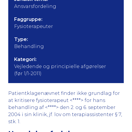
Ansvarsfordeling
Faggruppe:
Fysioterapeuter
Type:
Behandling
Kategori:
Vejledende og principielle afgørelser
(før 1/1-2011)
Patientklagenævnet finder ikke grundlag for
at kritisere fysioterapeut <****> for hans
behandling af <****> den 2. og 6. september
2004 i sin klinik, jf. lov om terapiassistenter § 7,
stk. 1.