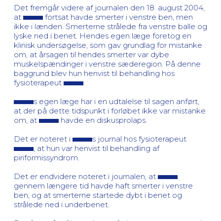
Det fremgår videre af journalen den 18. august 2004,
at
fortsat havde smerter i venstre ben, men
ikke i lænden. Smerterne strålede fra venstre balle og
lyske ned i benet. Hendes egen læge foretog en
klinisk undersøgelse, som gav grundlag for mistanke
om, at årsagen til hendes smerter var dybe
muskelspændinger i venstre sæderegion. På denne
baggrund blev hun henvist til behandling hos
fysioterapeut
.
s egen læge har i en udtalelse til sagen anført,
at der på dette tidspunkt i forløbet ikke var mistanke
om, at
havde en diskusprolaps.
Det er noteret i
s journal hos fysioterapeut
, at hun var henvist til behandling af
piriformissyndrom.
Det er endvidere noteret i journalen, at
gennem længere tid havde haft smerter i venstre
ben, og at smerterne startede dybt i benet og
strålede ned i underbenet.