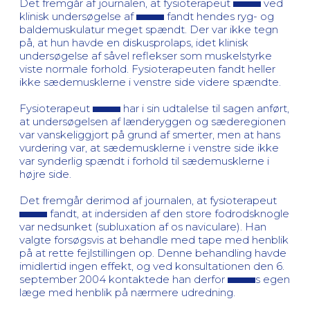
Det fremgår af journalen, at fysioterapeut
ved
klinisk undersøgelse af
fandt hendes ryg- og
baldemuskulatur meget spændt. Der var ikke tegn
på, at hun havde en diskusprolaps, idet klinisk
undersøgelse af såvel reflekser som muskelstyrke
viste normale forhold. Fysioterapeuten fandt heller
ikke sædemusklerne i venstre side videre spændte.
Fysioterapeut
har i sin udtalelse til sagen anført,
at undersøgelsen af lænderyggen og sæderegionen
var vanskeliggjort på grund af smerter, men at hans
vurdering var, at sædemusklerne i venstre side ikke
var synderlig spændt i forhold til sædemusklerne i
højre side.
Det fremgår derimod af journalen, at fysioterapeut
fandt, at indersiden af den store fodrodsknogle
var nedsunket (subluxation af os naviculare). Han
valgte forsøgsvis at behandle med tape med henblik
på at rette fejlstillingen op. Denne behandling havde
imidlertid ingen effekt, og ved konsultationen den 6.
september 2004 kontaktede han derfor
s egen
læge med henblik på nærmere udredning.