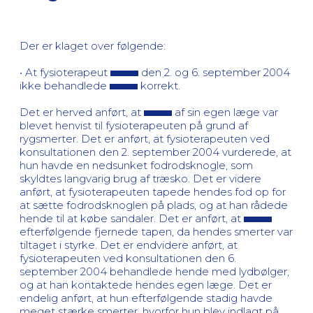
Der er klaget over følgende:
• At fysioterapeut
den 2. og 6. september 2004
ikke behandlede
korrekt.
Det er herved anført, at
af sin egen læge var
blevet henvist til fysioterapeuten på grund af
rygsmerter. Det er anført, at fysioterapeuten ved
konsultationen den 2. september 2004 vurderede, at
hun havde en nedsunket fodrodsknogle, som
skyldtes langvarig brug af træsko. Det er videre
anført, at fysioterapeuten tapede hendes fod op for
at sætte fodrodsknoglen på plads, og at han rådede
hende til at købe sandaler. Det er anført, at
efterfølgende fjernede tapen, da hendes smerter var
tiltaget i styrke. Det er endvidere anført, at
fysioterapeuten ved konsultationen den 6.
september 2004 behandlede hende med lydbølger,
og at han kontaktede hendes egen læge. Det er
endelig anført, at hun efterfølgende stadig havde
meget stærke smerter, hvorfor hun blev indlagt på