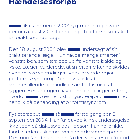
Hændelsesforløb
fik i sommeren 2004 rygsmerter og havde
derfor i august 2004 flere gange telefonisk kontakt til
sin praktiserende læge.
Den 18. august 2004 blev
undersøgt af sin
praktiserende læge. Hun havde mange smerter i
venstre ben, som strålede ud fra venstre balde og
lyske. Lægen vurderede, at smerterne kunne skyldes
dybe muskelspændinger i venstre sæderegion
(piriformis syndrom). Der blev iværksat
smertestillende behandling samt aflastning af
ryggen. Behandlingen havde imidlertid ingen effekt,
hvorfor
blev henvist til fysioterapeut
med
henblik på behandling af piriformissyndrom.
Fysioterapeut
så
første gang den 2.
september 2004. Han fandt ved klinisk undersøgelse
ikke tegn på diskusprolaps, ligesom han heller ikke
fandt sædemusklerne i venstre side videre spændt.
Derimod fandt han en nedfalden venstresidig fodrod,