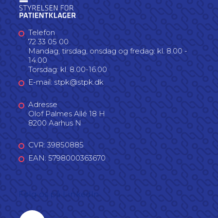
Telefon
72 33 05 00
Mandag, tirsdag, onsdag og fredag: kl. 8.00 -
14.00
Torsdag: kl. 8.00-16.00
E-mail: stpk@stpk.dk
Adresse
Olof Palmes Allé 18 H
8200 Aarhus N
CVR: 39850885
EAN: 5798000363670
Følg os på LinkedIn
Linkedin profil