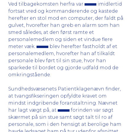
Ved tilbagekomsten herfra var
imidlertid
fortsat vred og kommanderende og kastede
herefter en stol mod en computer, der faldt på
gulvet, hvorefter han greb en alarm som han
smed således, at den først ramte et
personalemedlem og siden et vindue flere
meter væk.
blev herefter fastholdt af et
personalemedlem, hvorefter han af tilkaldt
personale blev ført til sin stue, hvor han
sparkede til bordet og gjorde udfald mod de
omkringstående.
Sundhedsvæsenets Patientklagenævn finder,
at tvangsfikseringen opfyldte kravet om
mindst indgribende foranstaltning. Nævnet
har lagt vægt på, at
forinden var søgt
skærmet på sin stue samt søgt talt til ro af
personale, som i den hensigt at berolige ham
havde ledsaget ham på tur udenfor afsnittet.