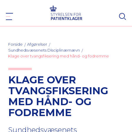
Forside
Afgørelser
Sundhedsvæsenets Disciplinærnævn
Klage over tvangsfiksering med hånd- og fodremme
KLAGE OVER
TVANGSFIKSERING
MED HÅND- OG
FODREMME
Sundhedsvæsenets