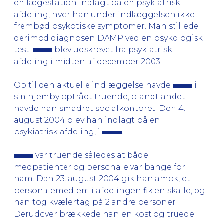
en lægestation indlagt på en psykiatrisk
afdeling, hvor han under indlæggelsen ikke
frembød psykotiske symptomer. Man stillede
derimod diagnosen DAMP ved en psykologisk
test.
blev udskrevet fra psykiatrisk
afdeling i midten af december 2003.
Op til den aktuelle indlæggelse havde
i
sin hjemby optrådt truende, blandt andet
havde han smadret socialkontoret. Den 4.
august 2004 blev han indlagt på en
psykiatrisk afdeling, i
.
var truende således at både
medpatienter og personale var bange for
ham. Den 23. august 2004 gik han amok, et
personalemedlem i afdelingen fik en skalle, og
han tog kvælertag på 2 andre personer.
Derudover brækkede han en kost og truede