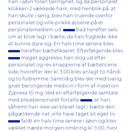
han i søvn foran fjernsynet, og da personalet
klokken 2 vækkede ham, med henblik på, at
han skulle i seng, blev han truende overfor
personalet og ville prikke øjnene på et
personalemedlem ud.
bad herefter selv
om at blive lagt i bælte, da han frygtede ikke
at kunne styre sig. En halv time senere blev
herefter bæltefikseret. Efterfølgende blev
meget aggressiv, han slog ud efter
personalet og rev knapperne af bæltets ene
side, hvorefter der kl. 3.00 blev anlagt to hånd-
og to fodremme. Samtidig blev der med tvang
givet beroligende medicin i form af injektion
Zyprexa 10 mg. Ved en efterfølgende samtale
med plejepersonalet fortalte
, at han,
såfremt han ikke var blevet lagt i bælte den
pågældende nat, ville have taget sit eget liv.
faldt en halv time senere i søvn og blev
vækket næste morgen omkring kl. 9.00, hvor