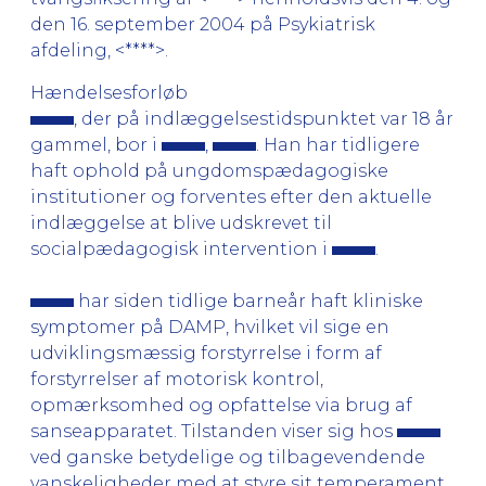
den 16. september 2004 på Psykiatrisk
afdeling, <****>.
Hændelsesforløb
, der på indlæggelsestidspunktet var 18 år
gammel, bor i
,
. Han har tidligere
haft ophold på ungdomspædagogiske
institutioner og forventes efter den aktuelle
indlæggelse at blive udskrevet til
socialpædagogisk intervention i
.
har siden tidlige barneår haft kliniske
symptomer på DAMP, hvilket vil sige en
udviklingsmæssig forstyrrelse i form af
forstyrrelser af motorisk kontrol,
opmærksomhed og opfattelse via brug af
sanseapparatet. Tilstanden viser sig hos
ved ganske betydelige og tilbagevendende
vanskeligheder med at styre sit temperament,