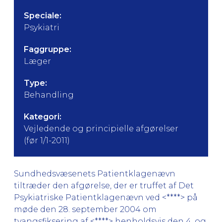
Speciale:
Psykiatri
Faggruppe:
Læger
Type:
Behandling
Kategori:
Vejledende og principielle afgørelser
(før 1/1-2011)
Sundhedsvæsenets Patientklagenævn
tiltræder den afgørelse, der er truffet af Det
Psykiatriske Patientklagenævn ved <****> på
møde den 28. september 2004 om
tvangsfiksering af <****> henholdsvis den 4. og