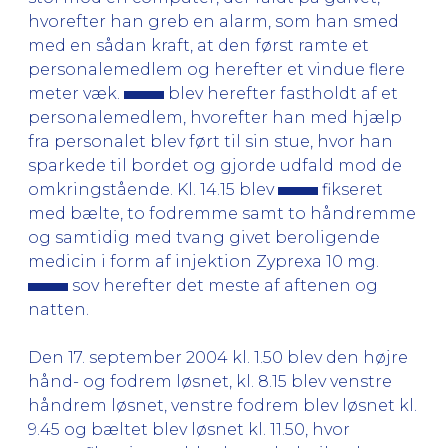
hvorefter han greb en alarm, som han smed
med en sådan kraft, at den først ramte et
personalemedlem og herefter et vindue flere
meter væk.
blev herefter fastholdt af et
personalemedlem, hvorefter han med hjælp
fra personalet blev ført til sin stue, hvor han
sparkede til bordet og gjorde udfald mod de
omkringstående. Kl. 14.15 blev
fikseret
med bælte, to fodremme samt to håndremme
og samtidig med tvang givet beroligende
medicin i form af injektion Zyprexa 10 mg.
sov herefter det meste af aftenen og
natten.
Den 17. september 2004 kl. 1.50 blev den højre
hånd- og fodrem løsnet, kl. 8.15 blev venstre
håndrem løsnet, venstre fodrem blev løsnet kl.
9.45 og bæltet blev løsnet kl. 11.50, hvor