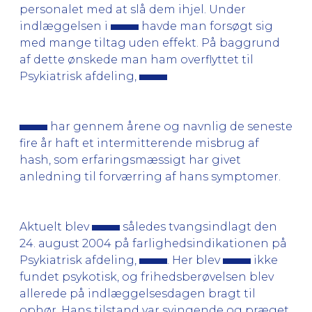
personalet med at slå dem ihjel. Under
indlæggelsen i
havde man forsøgt sig
med mange tiltag uden effekt. På baggrund
af dette ønskede man ham overflyttet til
Psykiatrisk afdeling,
har gennem årene og navnlig de seneste
fire år haft et intermitterende misbrug af
hash, som erfaringsmæssigt har givet
anledning til forværring af hans symptomer.
Aktuelt blev
således tvangsindlagt den
24. august 2004 på farlighedsindikationen på
Psykiatrisk afdeling,
. Her blev
ikke
fundet psykotisk, og frihedsberøvelsen blev
allerede på indlæggelsesdagen bragt til
ophør. Hans tilstand var svingende og præget