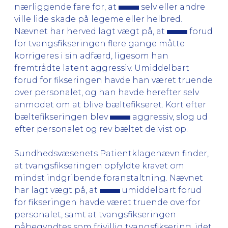
nærliggende fare for, at
selv eller andre
ville lide skade på legeme eller helbred.
Nævnet har herved lagt vægt på, at
forud
for tvangsfikseringen flere gange måtte
korrigeres i sin adfærd, ligesom han
fremtrådte latent aggressiv. Umiddelbart
forud for fikseringen havde han været truende
over personalet, og han havde herefter selv
anmodet om at blive bæltefikseret. Kort efter
bæltefikseringen blev
aggressiv, slog ud
efter personalet og rev bæltet delvist op.
Sundhedsvæsenets Patientklagenævn finder,
at tvangsfikseringen opfyldte kravet om
mindst indgribende foranstaltning. Nævnet
har lagt vægt på, at
umiddelbart forud
for fikseringen havde været truende overfor
personalet, samt at tvangsfikseringen
påbegyndtes som frivillig tvangsfiksering, idet