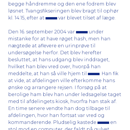
begge håndremme og den ene fodrem blev
løsnet. Tvangsfikseringen blev bragt til ophør
kl. 14.15, efter at
var blevet tilset af læge.
Den 16. september 2004 var
under
mistanke for at have røget hash, men han
nægtede at aflevere en urinprøve til
undersøgelse herfor. Det blev herefter
besluttet, at hans udgang blev inddraget,
hvilket han blev vred over, hvorpå han
meddelte, at han så ville hjem til
. Han fik
at vide, at afdelingen ville efterkomme hans
ønske og arrangere rejsen. I forsøg på at
berolige ham blev han under ledsagelse taget
med til afdelingets kiosk, hvorfra han stak af.
En time senere vendte han dog tilbage til
afdelingen, hvor han fortsat var vred og
kommanderende. Pludselig kastede
en
stol mod en computer, der faldt på gulvet,