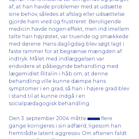
af, at han havde problemer med at udsætte
sine behov, således at afslag eller udsættelse
gjorde ham vred og frustreret. Beroligende
medicin havde nogen effekt, men ind imellem
talte han højrøstet, var truende og smækkede
med dørene. Hans dagligdag blev søgt lagt i
faste rammer for at begrænse mængden af
indtryk. Målet med indlæggelsen var
endvidere at påbegynde behandling med
lægemidlet Ritalin i håb om, at denne
behandling ville kunne dæmpe hans
symptomer i en grad, så han i højere grad blev
i stand til at kunne indgå i en
socialpædagogisk behandling.
Den 3. september 2004 måtte
flere
gange korrigeres i sin adfærd, ligesom han
fremtrådte latent aggressiv. Om aftenen faldt