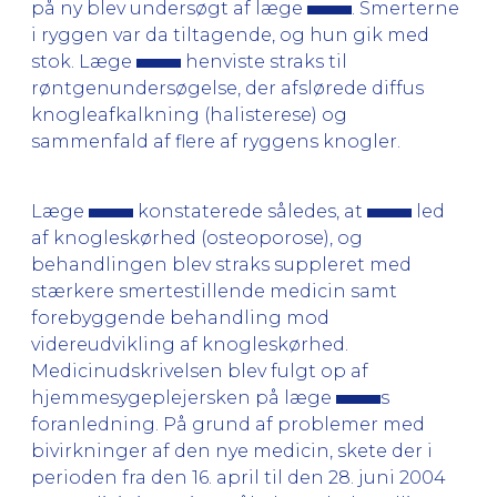
på ny blev undersøgt af læge
. Smerterne
i ryggen var da tiltagende, og hun gik med
stok. Læge
henviste straks til
røntgenundersøgelse, der afslørede diffus
knogleafkalkning (halisterese) og
sammenfald af flere af ryggens knogler.
Læge
konstaterede således, at
led
af knogleskørhed (osteoporose), og
behandlingen blev straks suppleret med
stærkere smertestillende medicin samt
forebyggende behandling mod
videreudvikling af knogleskørhed.
Medicinudskrivelsen blev fulgt op af
hjemmesygeplejersken på læge
s
foranledning. På grund af problemer med
bivirkninger af den nye medicin, skete der i
perioden fra den 16. april til den 28. juni 2004