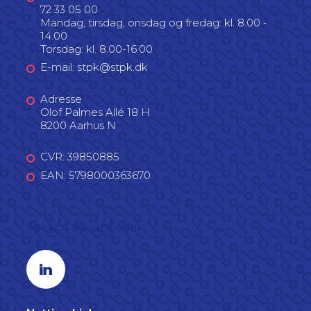
72 33 05 00
Mandag, tirsdag, onsdag og fredag: kl. 8.00 -
14.00
Torsdag: kl. 8.00-16.00
E-mail: stpk@stpk.dk
Adresse
Olof Palmes Allé 18 H
8200 Aarhus N
CVR: 39850885
EAN: 5798000363670
Følg os på LinkedIn
Linkedin profil