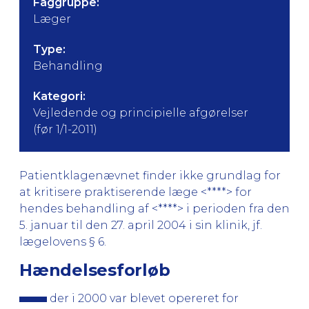
Faggruppe:
Læger
Type:
Behandling
Kategori:
Vejledende og principielle afgørelser
(før 1/1-2011)
Patientklagenævnet finder ikke grundlag for
at kritisere praktiserende læge <****> for
hendes behandling af <****> i perioden fra den
5. januar til den 27. april 2004 i sin klinik, jf.
lægelovens § 6.
Hændelsesforløb
der i 2000 var blevet opereret for