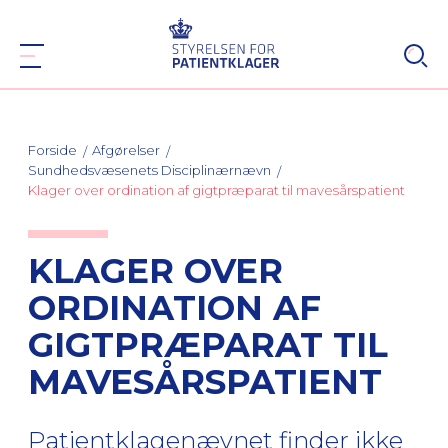
Forside
Afgørelser
Sundhedsvæsenets Disciplinærnævn
Klager over ordination af gigtpræparat til mavesårspatient
KLAGER OVER
ORDINATION AF
GIGTPRÆPARAT TIL
MAVESÅRSPATIENT
Patientklagenævnet finder ikke