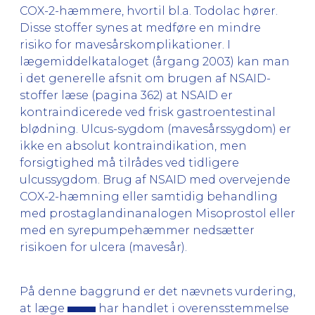
COX-2-hæmmere, hvortil bl.a. Todolac hører.
Disse stoffer synes at medføre en mindre
risiko for mavesårskomplikationer. I
lægemiddelkataloget (årgang 2003) kan man
i det generelle afsnit om brugen af NSAID-
stoffer læse (pagina 362) at NSAID er
kontraindicerede ved frisk gastroentestinal
blødning. Ulcus-sygdom (mavesårssygdom) er
ikke en absolut kontraindikation, men
forsigtighed må tilrådes ved tidligere
ulcussygdom. Brug af NSAID med overvejende
COX-2-hæmning eller samtidig behandling
med prostaglandinanalogen Misoprostol eller
med en syrepumpehæmmer nedsætter
risikoen for ulcera (mavesår).
På denne baggrund er det nævnets vurdering,
at læge
har handlet i overensstemmelse