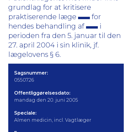
grundlag for at kritisere
praktiserende læge
for
hendes behandling af
i
perioden fra den 5. januar til den
27. april 2004 i sin klinik, jf.
lægelovens § 6.
Sagsnummer:
0550726
Offentliggørelsesdato:
mandag den 20. juni 2005
Speciale:
Almen medicin, incl. Vagtlæger