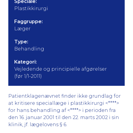
Speciale:
Plastikkirurgi
Faggruppe:
Læger
Type:
Behandling
Kategori:
Vejledende og principielle afgørelser
(før 1/1-2011)
Patientklagenævnet finder ikke grundlag for
at kritisere speciallæge i plastikkirurgi <****>
for hans behandling af <****> i perioden fra
den 16. januar 2001 til den 22. marts 2002 i sin
klinik, jf. lægelovens § 6.