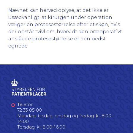
Nævnet kan herved oplyse, at det ikke er
usædvanligt, at kirurgen under operation
vælger en protesestørrelse efter et skøn, hvis
der opstår tvivl om, hvorvidt den præoperativt
anslåede protesestørrelse er den bedst
egnede.
Telefon
72 33 05 00
Mandag, tirsdag, onsdag og fredag: kl. 8.00 -
14.00
Torsdag: kl. 8.00-16.00