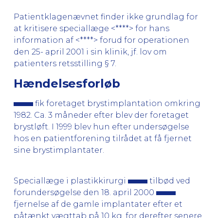
Patientklagenævnet finder ikke grundlag for
at kritisere speciallæge <****> for hans
information af <****> forud for operationen
den 25- april 2001 i sin klinik, jf. lov om
patienters retsstilling § 7.
Hændelsesforløb
fik foretaget brystimplantation omkring
1982. Ca. 3 måneder efter blev der foretaget
brystløft. I 1999 blev hun efter undersøgelse
hos en patientforening tilrådet at få fjernet
sine brystimplantater.
Speciallæge i plastikkirurgi
tilbød ved
forundersøgelse den 18. april 2000
fjernelse af de gamle implantater efter et
påtænkt vægttab på 10 kg, for derefter senere