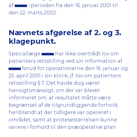
af
i perioden fra den 16. januar 2001 til
den 22. marts 2002.
Nævnets afgørelse af 2. og 3.
klagepunkt.
Speciallæge
har ikke overtrådt lov om
patienters retsstilling ved sin information af
forud for operationerne den 16. januar og
25. april 2001 i sin klinik, jf. lov om patienters
retsstilling § 7. Det havde dog været
hensigtsmæssigt, om der var blevet
informeret om, at resultatet måtte være
begrænset af de tilgrundliggende forhold,
heriblandt at der tidligere var opereret i
området, samt at protesestørrelsen kunne
variere i forhold til den præoperative plan.