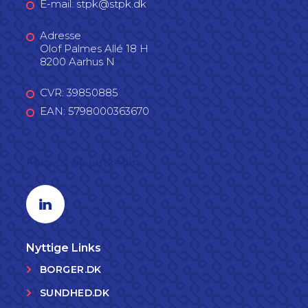
E-mail: stpk@stpk.dk
Adresse
Olof Palmes Allé 18 H
8200 Aarhus N
CVR: 39850885
EAN: 5798000363670
Følg os på LinkedIn
Linkedin profil
Nyttige Links
BORGER.DK
SUNDHED.DK