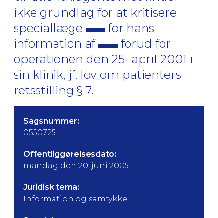
ikke grundlag for at kritisere
speciallæge
for hans
information af
forud for
operationen den 25- april 2001 i
sin klinik, jf. lov om patienters
retsstilling § 7.
Sagsnummer:
0550725
Offentliggørelsesdato:
mandag den 20. juni 2005
Juridisk tema:
Information og samtykke