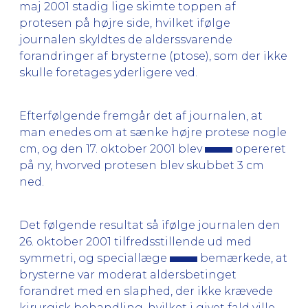
maj 2001 stadig lige skimte toppen af
protesen på højre side, hvilket ifølge
journalen skyldtes de alderssvarende
forandringer af brysterne (ptose), som der ikke
skulle foretages yderligere ved.
Efterfølgende fremgår det af journalen, at
man enedes om at sænke højre protese nogle
cm, og den 17. oktober 2001 blev
opereret
på ny, hvorved protesen blev skubbet 3 cm
ned.
Det følgende resultat så ifølge journalen den
26. oktober 2001 tilfredsstillende ud med
symmetri, og speciallæge
bemærkede, at
brysterne var moderat aldersbetinget
forandret med en slaphed, der ikke krævede
kirurgisk behandling, hvilket i givet fald ville