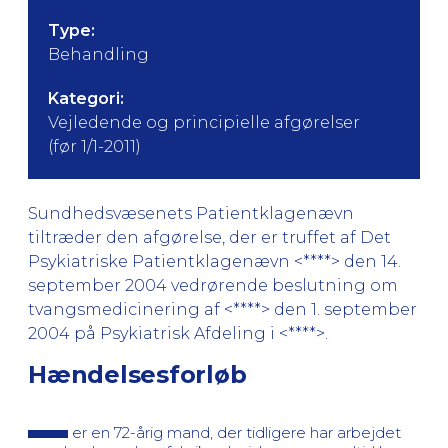
Type:
Behandling
Kategori:
Vejledende og principielle afgørelser
(før 1/1-2011)
Sundhedsvæsenets Patientklagenævn
tiltræder den afgørelse, der er truffet af Det
Psykiatriske Patientklagenævn <****> den 14.
september 2004 vedrørende beslutning om
tvangsmedicinering af <****> den 1. september
2004 på Psykiatrisk Afdeling i <****>.
Hændelsesforløb
er en 72-årig mand, der tidligere har arbejdet