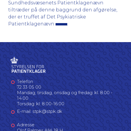
Sundhedsvæsenets Patientklagenævn
tiltræder på denne baggrund den afgørelse,
der er truffet af Det Psykiatriske
Patientklagenævn
.
Telefon
72 33 05 00
Mandag, tirsdag, onsdag og fredag: kl. 8.00 -
14.00
Torsdag: kl. 8.00-16.00
E-mail: stpk@stpk.dk
Adresse
Olof Palmes Allé 18 H