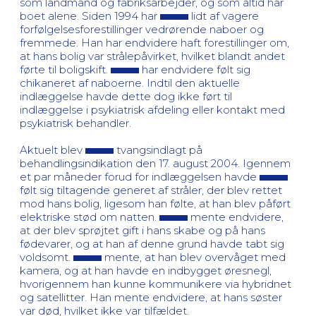
som landmand og fabriksarbejder, og som altid har
boet alene. Siden 1994 har
lidt af vagere
forfølgelsesforestillinger vedrørende naboer og
fremmede. Han har endvidere haft forestillinger om,
at hans bolig var strålepåvirket, hvilket blandt andet
førte til boligskift.
har endvidere følt sig
chikaneret af naboerne. Indtil den aktuelle
indlæggelse havde dette dog ikke ført til
indlæggelse i psykiatrisk afdeling eller kontakt med
psykiatrisk behandler.
Aktuelt blev
tvangsindlagt på
behandlingsindikation den 17. august 2004. Igennem
et par måneder forud for indlæggelsen havde
følt sig tiltagende generet af stråler, der blev rettet
mod hans bolig, ligesom han følte, at han blev påført
elektriske stød om natten.
mente endvidere,
at der blev sprøjtet gift i hans skabe og på hans
fødevarer, og at han af denne grund havde tabt sig
voldsomt.
mente, at han blev overvåget med
kamera, og at han havde en indbygget øresnegl,
hvorigennem han kunne kommunikere via hybridnet
og satellitter. Han mente endvidere, at hans søster
var død, hvilket ikke var tilfældet.