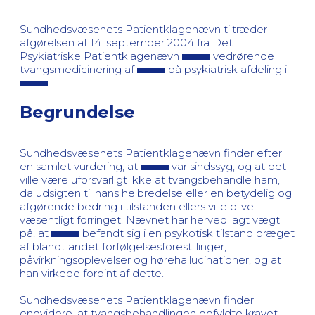
Sundhedsvæsenets Patientklagenævn tiltræder
afgørelsen af 14. september 2004 fra Det
Psykiatriske Patientklagenævn
vedrørende
tvangsmedicinering af
på psykiatrisk afdeling i
.
Begrundelse
Sundhedsvæsenets Patientklagenævn finder efter
en samlet vurdering, at
var sindssyg, og at det
ville være uforsvarligt ikke at tvangsbehandle ham,
da udsigten til hans helbredelse eller en betydelig og
afgørende bedring i tilstanden ellers ville blive
væsentligt forringet. Nævnet har herved lagt vægt
på, at
befandt sig i en psykotisk tilstand præget
af blandt andet forfølgelsesforestillinger,
påvirkningsoplevelser og hørehallucinationer, og at
han virkede forpint af dette.
Sundhedsvæsenets Patientklagenævn finder
endvidere, at tvangsbehandlingen opfyldte kravet