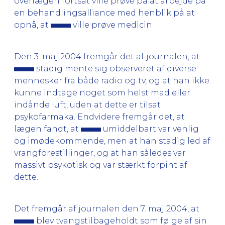
overlægen fortsat ville prøve på at arbejde på
en behandlingsalliance med henblik på at
opnå, at
ville prøve medicin.
Den 3. maj 2004 fremgår det af journalen, at
stadig mente sig observeret af diverse
mennesker fra både radio og tv, og at han ikke
kunne indtage noget som helst mad eller
indånde luft, uden at dette er tilsat
psykofarmaka. Endvidere fremgår det, at
lægen fandt, at
umiddelbart var venlig
og imødekommende, men at han stadig led af
vrangforestillinger, og at han således var
massivt psykotisk og var stærkt forpint af
dette.
Det fremgår af journalen den 7. maj 2004, at
blev tvangstilbageholdt som følge af sin