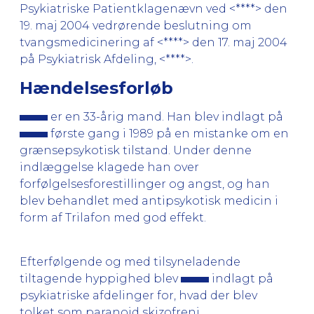
Psykiatriske Patientklagenævn ved <****> den
19. maj 2004 vedrørende beslutning om
tvangsmedicinering af <****> den 17. maj 2004
på Psykiatrisk Afdeling, <****>.
Hændelsesforløb
er en 33-årig mand. Han blev indlagt på
første gang i 1989 på en mistanke om en
grænsepsykotisk tilstand. Under denne
indlæggelse klagede han over
forfølgelsesforestillinger og angst, og han
blev behandlet med antipsykotisk medicin i
form af Trilafon med god effekt.
Efterfølgende og med tilsyneladende
tiltagende hyppighed blev
indlagt på
psykiatriske afdelinger for, hvad der blev
tolket som paranoid skizofreni