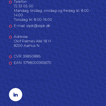
Telefon
72 33 05 00
Mandag, tirsdag, onsdag og fredag: kl. 8.00 -
14.00
Torsdag: kl. 8.00-16.00
E-mail: stpk@stpk.dk
Adresse
Olof Palmes Allé 18 H
8200 Aarhus N
CVR: 39850885
EAN: 5798000363670
Følg os på LinkedIn
Linkedin profil