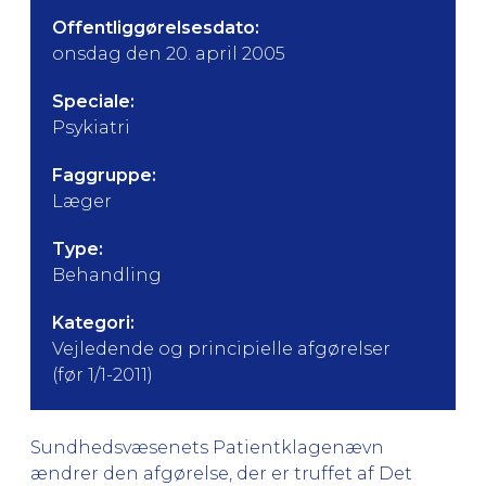
Offentliggørelsesdato:
onsdag den 20. april 2005
Speciale:
Psykiatri
Faggruppe:
Læger
Type:
Behandling
Kategori:
Vejledende og principielle afgørelser
(før 1/1-2011)
Sundhedsvæsenets Patientklagenævn
ændrer den afgørelse, der er truffet af Det