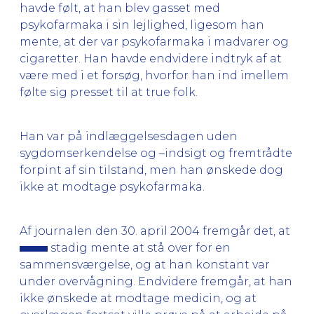
havde følt, at han blev gasset med
psykofarmaka i sin lejlighed, ligesom han
mente, at der var psykofarmaka i madvarer og
cigaretter. Han havde endvidere indtryk af at
være med i et forsøg, hvorfor han ind imellem
følte sig presset til at true folk.
Han var på indlæggelsesdagen uden
sygdomserkendelse og –indsigt og fremtrådte
forpint af sin tilstand, men han ønskede dog
ikke at modtage psykofarmaka.
Af journalen den 30. april 2004 fremgår det, at
stadig mente at stå over for en
sammensværgelse, og at han konstant var
under overvågning. Endvidere fremgår, at han
ikke ønskede at modtage medicin, og at