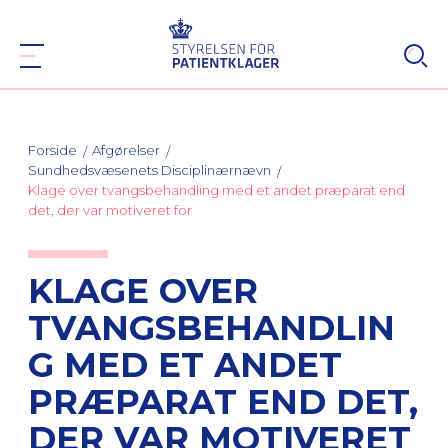
Forside
Afgørelser
Sundhedsvæsenets Disciplinærnævn
Klage over tvangsbehandling med et andet præparat end
det, der var motiveret for
KLAGE OVER
TVANGSBEHANDLIN
G MED ET ANDET
PRÆPARAT END DET,
DER VAR MOTIVERET