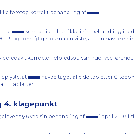
3 ikke foretog korrekt behandling af
.
dlede
korrekt, idet han ikke i sin behandling ind
2003, og som ifølge journalen viste, at han havde en i
03 videregav ukorrekte helbredsoplysninger vedrørend
 oplyste, at
havde taget alle de tabletter Citodon
af ti tabletter.
og 4. klagepunkt
gelovens § 6 ved sin behandling af
i april 2003 i s