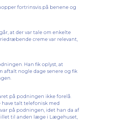
nopper fortrinsvis på benene og
år, at der var tale om enkelte
eriedræbende creme var relevant,
dningen. Han fik oplyst, at
m aftalt nogle dage senere og fik
ingen.
aret på podningen ikke forelå.
 have talt telefonisk med
svar på podningen, idet han da af
llet til anden læge i Lægehuset,