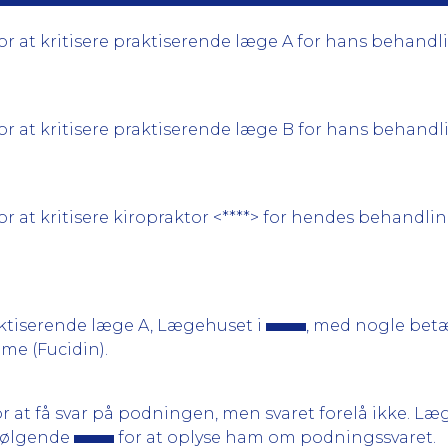
at kritisere praktiserende læge A for hans behandling a
 at kritisere praktiserende læge B for hans behandling 
at kritisere kiropraktor <****> for hendes behandling a
raktiserende læge A, Lægehuset i
, med nogle betæ
e (Fucidin).
r at få svar på podningen, men svaret forelå ikke. Læge
rfølgende
for at oplyse ham om podningssvaret.