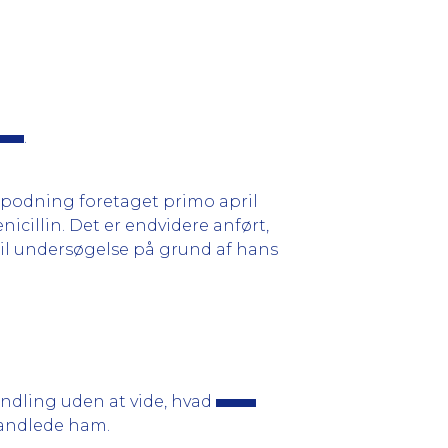
.
n podning foretaget primo april
icillin. Det er endvidere anført,
til undersøgelse på grund af hans
ndling uden at vide, hvad
handlede ham.