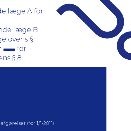
de læge A for
ende læge B
ægelovens §
or
for
ens § 8.
fgørelser (før 1/1-2011)