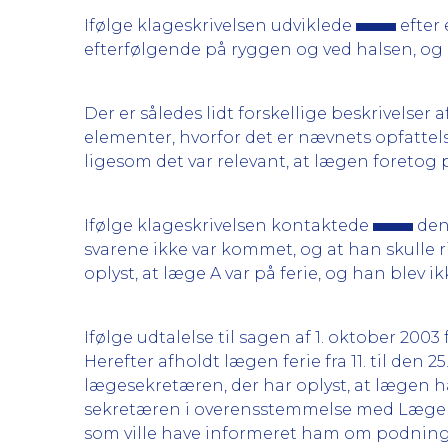
Ifølge klageskrivelsen udviklede
efter
efterfølgende på ryggen og ved halsen, og
Der er således lidt forskellige beskrivelse
elementer, hvorfor det er nævnets opfatte
ligesom det var relevant, at lægen foretog 
Ifølge klageskrivelsen kontaktede
den 
svarene ikke var kommet, og at han skulle r
oplyst, at læge A var på ferie, og han blev i
Ifølge udtalelse til sagen af 1. oktober 2003
Herefter afholdt lægen ferie fra 11. til den 25
lægesekretæren, der har oplyst, at lægen h
sekretæren i overensstemmelse med Lægehus
som ville have informeret ham om podning