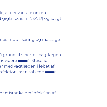
, at der var tale om en
d gigtmedicin (NSAID) og svagt
med mobilisering og massage.
å grund af smerter. Vagtlægen
endvidere
2 Stesolid-
r med vagtlægen i løbet af
 infektion, men tolkede
s
der mistanke om infektion af