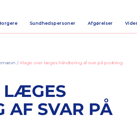
Borgere
Sundhedspersoner
Afgørelser
Vide
nærnævn
Klage over læges håndtering af svar på podning
 LÆGES
 AF SVAR PÅ