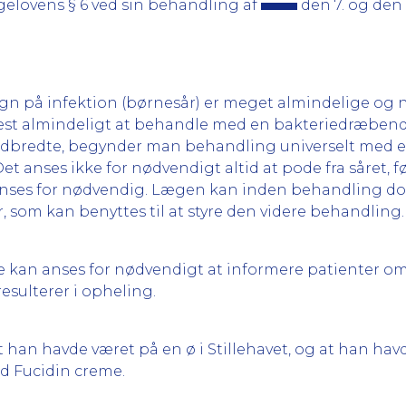
gelovens § 6 ved sin behandling af
den 7. og den 10
n på infektion (børnesår) er meget almindelige og næ
mest almindeligt at behandle med en bakteriedræbend
 udbredte, begynder man behandling universelt med et
et anses ikke for nødvendigt altid at pode fra såret
ses for nødvendig. Lægen kan inden behandling dog 
r, som kan benyttes til at styre den videre behandling.
ke kan anses for nødvendigt at informere patienter om
esulterer i opheling.
t han havde været på en ø i Stillehavet, og at han ha
 Fucidin creme.