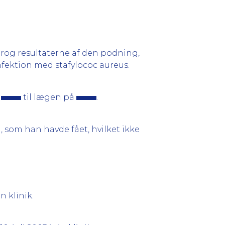
drog resultaterne af den podning,
nfektion med stafylococ aureus.
e
til lægen på
.
, som han havde fået, hvilket ikke
in klinik.