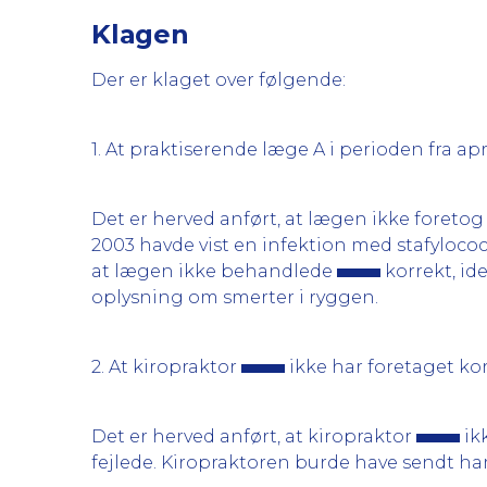
Klagen
Der er klaget over følgende:
1. At praktiserende læge A i perioden fra apr
Det er herved anført, at lægen ikke foretog
2003 havde vist en infektion med stafylococ
at lægen ikke behandlede
korrekt, id
oplysning om smerter i ryggen.
2. At kiropraktor
ikke har foretaget ko
Det er herved anført, at kiropraktor
ik
fejlede. Kiropraktoren burde have sendt h