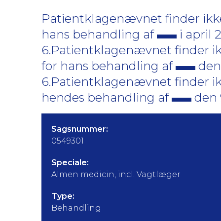
Patientklagenævnet finder ikke
hans behandling af
i april 
6.Patientklagenævnet finder ik
for hans behandling af
den 
6.Patientklagenævnet finder ik
hendes behandling af
den 9
Sagsnummer:
0549301
Speciale:
Almen medicin, incl. Vagtlæger
Type:
Behandling