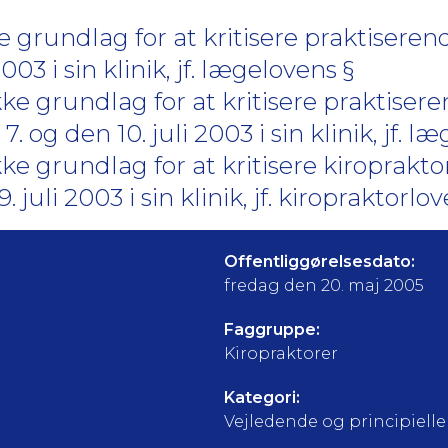
 grundlag for at kritisere praktiseren
2003 i sin klinik, jf. lægelovens §
ke grundlag for at kritisere praktiser
7. og den 10. juli 2003 i sin klinik, jf. l
ke grundlag for at kritisere kiroprakt
. juli 2003 i sin klinik, jf. kiropraktorlov
Offentliggørelsesdato:
fredag den 20. maj 2005
Faggruppe:
Kiropraktorer
Kategori:
Vejledende og principielle a