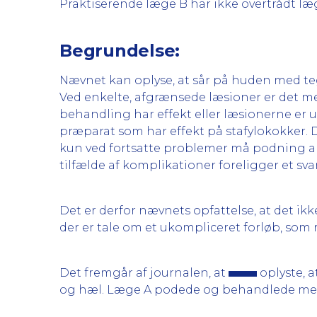
Praktiserende læge B har ikke overtrådt læ
Begrundelse:
Nævnet kan oplyse, at sår på huden med teg
Ved enkelte, afgrænsede læsioner er det 
behandling har effekt eller læsionerne er
præparat som har effekt på stafylokokker. D
kun ved fortsatte problemer må podning an
tilfælde af komplikationer foreligger et sva
Det er derfor nævnets opfattelse, at det ik
der er tale om et ukompliceret forløb, som r
Det fremgår af journalen, at
oplyste, a
og hæl. Læge A podede og behandlede med