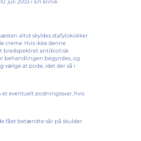
. juli 2003 i sin klinik.
sten altid skyldes stafylokokker.
e creme. Hvis ikke denne
 bredspektret antibiotisk
, før behandlingen begyndes, og
vælge at pode, idet der så i
 et eventuelt podningssvar, hvis
vde fået betændte sår på skulder