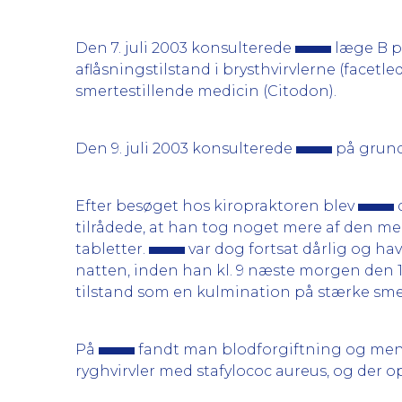
Den 7. juli 2003 konsulterede
læge B på
aflåsningstilstand i brysthvirvlerne (face
smertestillende medicin (Citodon).
Den 9. juli 2003 konsulterede
på grund
Efter besøget hos kiropraktoren blev
tilrådede, at han tog noget mere af den me
tabletter.
var dog fortsat dårlig og h
natten, inden han kl. 9 næste morgen den 1
tilstand som en kulmination på stærke sme
På
fandt man blodforgiftning og mening
ryghvirvler med stafylococ aureus, og der o