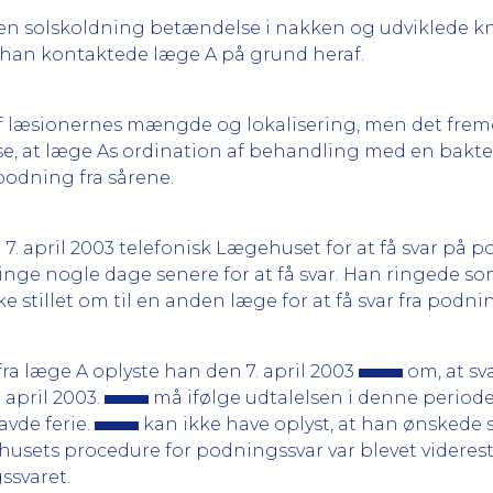
 en solskoldning betændelse i nakken og udviklede k
 han kontaktede læge A på grund heraf.
r af læsionernes mængde og lokalisering, men det fremg
lse, at læge As ordination af behandling med en bakt
podning fra sårene.
7. april 2003 telefonisk Lægehuset for at få svar på po
inge nogle dage senere for at få svar. Han ringede so
kke stillet om til en anden læge for at få svar fra podn
 fra læge A oplyste han den 7. april 2003
om, at sv
. april 2003.
må ifølge udtalelsen i denne periode
avde ferie.
kan ikke have oplyst, at han ønskede 
ets procedure for podningssvar var blevet videresti
ssvaret.