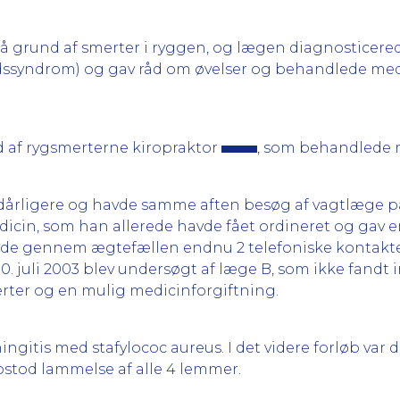
 grund af smerter i ryggen, og lægen diagnosticerede
tledssyndrom) og gav råd om øvelser og behandlede me
 af rygsmerterne kiropraktor
, som behandlede 
dårligere og havde samme aften besøg af vagtlæge p
dicin, som han allerede havde fået ordineret og gav 
avde gennem ægtefællen endnu 2 telefoniske kontakte
0. juli 2003 blev undersøgt af læge B, som ikke fandt
rter og en mulig medicinforgiftning.
itis med stafylococ aureus. I det videre forløb var 
pstod lammelse af alle 4 lemmer.