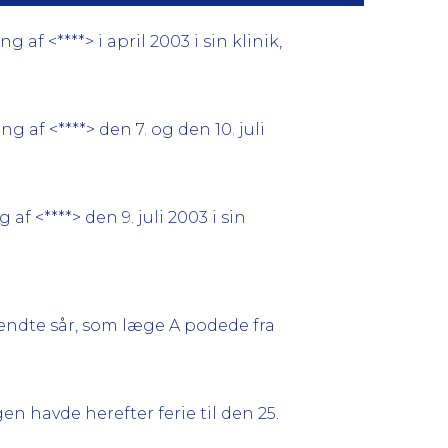
f <****> i april 2003 i sin klinik,
af <****> den 7. og den 10. juli
f <****> den 9. juli 2003 i sin
ndte sår, som læge A podede fra
n havde herefter ferie til den 25.