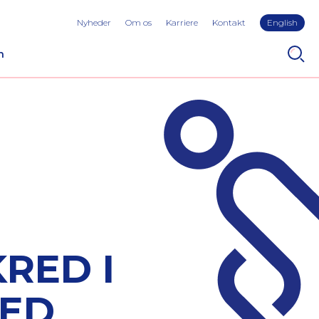
Nyheder
Om os
Karriere
Kontakt
English
n
RED I
MED