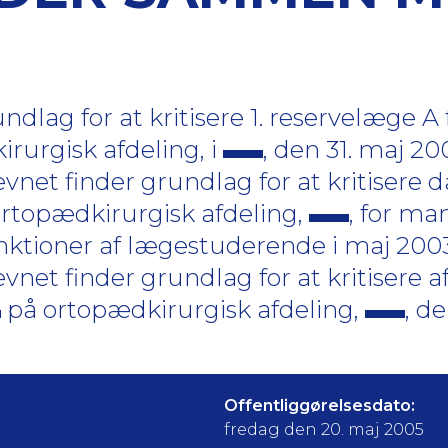
lag for at kritisere 1. reservelæge A 
rurgisk afdeling, i
, den 31. maj 2003
vnet finder grundlag for at kritisere
rtopædkirurgisk afdeling,
, for m
nktioner af lægestuderende i maj 2003,
net finder grundlag for at kritisere 
på ortopædkirurgisk afdeling,
, de
Offentliggørelsesdato:
fredag den 20. maj 2005