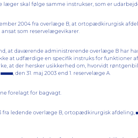
lle læger skal følge samme instrukser, som er udarbejd
ecember 2004 fra overlæge B, at ortopædkirurgisk afde
 ansat som reservelægevikarer.
d, at daværende administrerende overlæge B har ha
kke at udfærdige en specifik instruks for funktioner 
, at der hersker usikkerhed om, hvorvidt røntgenbi
,
, den 31. maj 2003 end 1. reservelæge A.
ne forelagt for bagvagt.
03 fra ledende overlæge B, ortopædkirurgisk afdeling,