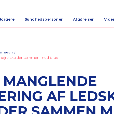
Borgere
Sundhedspersoner
Afgørelser
Vide
nærnævn
i højre skulder sammen med brud
R MANGLENDE
ERING AF LEDSK
LDER SAMMEN 