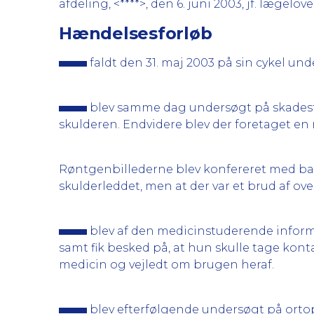
afdeling, <****>, den 6. juni 2003, jf. lægelove
Hændelsesforløb
faldt den 31. maj 2003 på sin cykel un
blev samme dag undersøgt på skades
skulderen. Endvidere blev der foretaget e
Røntgenbillederne blev konfereret med bagv
skulderleddet, men at der var et brud af o
blev af den medicinstuderende informe
samt fik besked på, at hun skulle tage konta
medicin og vejledt om brugen heraf.
blev efterfølgende undersøgt på orto