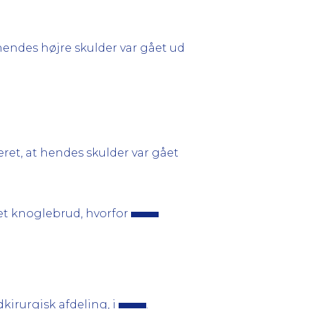
hendes højre skulder var gået ud
ret, at hendes skulder var gået
r et knoglebrud, hvorfor
kirurgisk afdeling, i
.