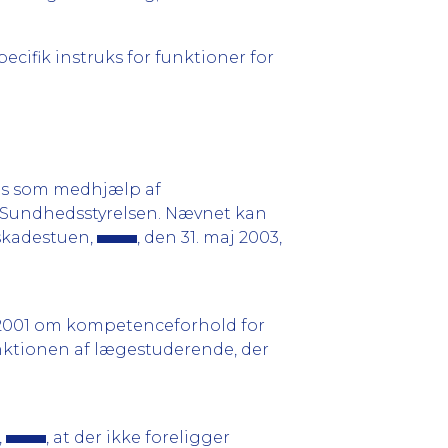
cifik instruks for funktioner for
es som medhjælp af
 Sundhedsstyrelsen. Nævnet kan
skadestuen,
, den 31. maj 2003,
j 2001 om kompetenceforhold for
unktionen af lægestuderende, der
,
, at der ikke foreligger