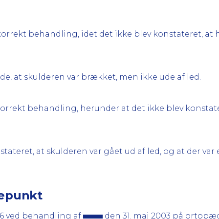
rrekt behandling, idet det ikke blev konstateret, at 
ide, at skulderen var brækket, men ikke ude af led.
orrekt behandling, herunder at det ikke blev konstate
stateret, at skulderen var gået ud af led, og at der va
gepunkt
§ 6 ved behandling af
den 31. maj 2003 på ortopæd