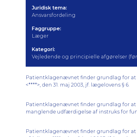
Juridisk tema:
Ansvarsfordeling
Faggruppe:
Læger
Kategori:
Vejledende og principielle afgørelser (før 
Patientklagenævnet finder grundlag for at k
<****>, den 31. maj 2003, jf. lægelovens § 6.
Patientklagenævnet finder grundlag for at 
manglende udfærdigelse af instruks for funk
Patientklagenævnet finder grundlag for at 