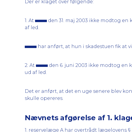
Der er klaget over følgende:
1. At
den 31. maj 2003 ikke modtog en ko
af led.
har anført, at hun i skadestuen fik at v
2. At
den 6. juni 2003 ikke modtog en k
ud af led.
Det er anført, at det en uge senere blev kon
skulle opereres.
Nævnets afgørelse af 1. kla
1. reservelæge A har overtrådt lægelovens 