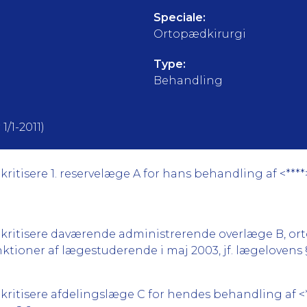
Speciale:
Ortopædkirurgi
Type:
Behandling
1/1-2011)
ritisere 1. reservelæge A for hans behandling af <****
kritisere daværende administrerende overlæge B, ortop
tioner af lægestuderende i maj 2003, jf. lægelovens §
kritisere afdelingslæge C for hendes behandling af <