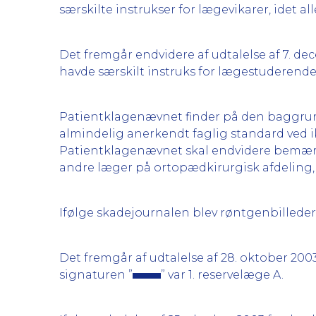
særskilte instrukser for lægevikarer, idet a
Det fremgår endvidere af udtalelse af 7. d
havde særskilt instruks for lægestuderende
Patientklagenævnet finder på den baggrun
almindelig anerkendt faglig standard ved i
Patientklagenævnet skal endvidere bemærke
andre læger på ortopædkirurgisk afdeling
Ifølge skadejournalen blev røntgenbilleder
Det fremgår af udtalelse af 28. oktober 20
signaturen ”
” var 1. reservelæge A.