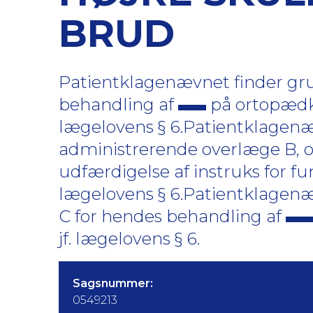
BRUD
Patientklagenævnet finder grund
behandling af
på ortopædki
lægelovens § 6.Patientklagenæ
administrerende overlæge B, o
udfærdigelse af instruks for fu
lægelovens § 6.Patientklagenæv
C for hendes behandling af
jf. lægelovens § 6.
Sagsnummer:
0549213