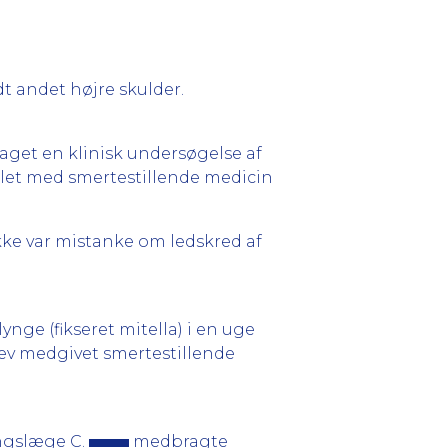
dt andet højre skulder.
aget en klinisk undersøgelse af
et med smertestillende medicin
kke var mistanke om ledskred af
ge (fikseret mitella) i en uge
ev medgivet smertestillende
lingslæge C.
medbragte