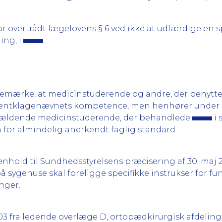
vertrådt lægelovens § 6 ved ikke at udfærdige en spe
ing, i
.
bemærke, at medicinstuderende og andre, der benytt
atientklagenævnets kompetence, men henhører under
pågældende medicinstuderende, der behandlede
i 
or almindelig anerkendt faglig standard.
henhold til Sundhedsstyrelsens præcisering af 30. ma
 sygehuse skal foreligge specifikke instrukser for f
nger.
03 fra ledende overlæge D, ortopædkirurgisk afdeling