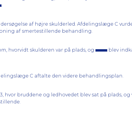
.
ersøgelse af højre skulderled. Afdelingslæge C vurder
rapning af smertestillende behandling.
om, hvorvidt skulderen var på plads, og
blev indka
delingslæge C aftalte den videre behandlingsplan.
03, hvor bruddene og ledhovedet blev sat på plads, o
tillende.