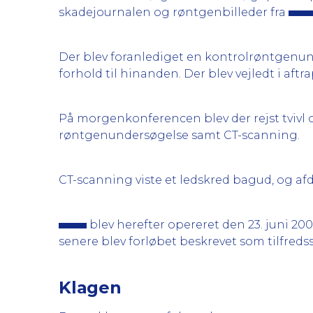
skadejournalen og røntgenbilleder fra
Der blev foranlediget en kontrolrøntgenund
forhold til hinanden. Der blev vejledt i aft
På morgenkonferencen blev der rejst tvivl 
røntgenundersøgelse samt CT-scanning.
CT-scanning viste et ledskred bagud, og af
blev herefter opereret den 23. juni 20
senere blev forløbet beskrevet som tilfredss
Klagen