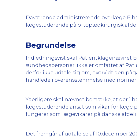
Daværende administrerende overlæge B har o
lægestuderende på ortopædkirurgisk afdel
Begrundelse
Indledningsvist skal Patientklagenævnet 
sundhedspersoner, ikke er omfattet af P
derfor ikke udtale sig om, hvorvidt den 
handlede i overensstemmelse med normen f
Yderligere skal nævnet bemærke, at der i 
lægestuderende ansat som vikar for læge på
fungerer som lægevikarer på danske afdeli
Det fremgår af udtalelse af 10.december 20