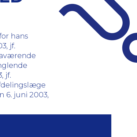
for hans
, jf.
 daværende
anglende
 jf.
afdelingslæge
n 6. juni 2003,