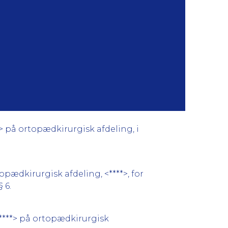
> på ortopædkirurgisk afdeling, i
ædkirurgisk afdeling, <****>, for
 6.
****> på ortopædkirurgisk