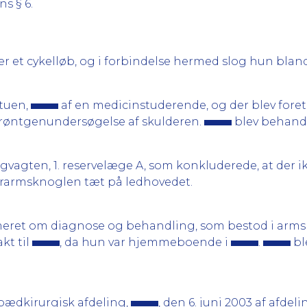
ns § 6.
der et cykelløb, og i forbindelse hermed slog hun blan
tuen,
af en medicinstuderende, og der blev foret
n røntgenundersøgelse af skulderen.
blev behandl
agten, 1. reservelæge A, som konkluderede, at der i
verarmsknoglen tæt på ledhovedet.
ret om diagnose og behandling, som bestod i armslyn
kt til
, da hun var hjemmeboende i
.
bl
pædkirurgisk afdeling,
, den 6. juni 2003 af afde