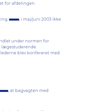
et for afdelingen.
ling,
, i maj/juni 2003 ikke
ndlet under normen for
af lægestuderende.
llederne blev konfereret med
, at bagvagten med