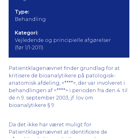
Type:
Behandling
Kategori:
Vejledende og principielle afgørelser
(før 1/1-2011)
Patientklagenævnet finder grundlag for at
kritisere de bioanalytikere på patologisk-
anatomisk afdeling, <****>, der var involveret i
behandlingen af <****> i perioden fra den 4. til
de n 9. september 2003, jf. lov om
bioanalytikere § 9.
Da det ikke har været muligt for
Patientklagenævnet at identificere de