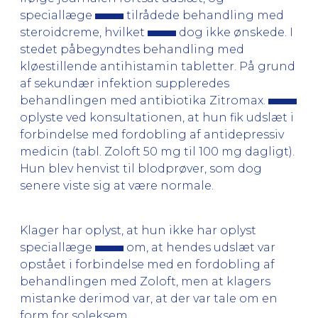
speciallæge
tilrådede behandling med
steroidcreme, hvilket
dog ikke ønskede. I
stedet påbegyndtes behandling med
kløestillende antihistamin tabletter. På grund
af sekundær infektion suppleredes
behandlingen med antibiotika Zitromax.
oplyste ved konsultationen, at hun fik udslæt i
forbindelse med fordobling af antidepressiv
medicin (tabl. Zoloft 50 mg til 100 mg dagligt).
Hun blev henvist til blodprøver, som dog
senere viste sig at være normale.
Klager har oplyst, at hun ikke har oplyst
speciallæge
om, at hendes udslæt var
opstået i forbindelse med en fordobling af
behandlingen med Zoloft, men at klagers
mistanke derimod var, at der var tale om en
form for soleksem.