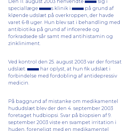
Den 11. august 2003 henvendte
sig i
speciallæge
s klinik i
på grund af
kløende udslæt på overkroppen, der havde
varet 6-8 uger. Hun blev sat i behandling med
antibiotika på grund af inficerede og
forkradsede sår samt med antihistamin og
zinkliniment.
Ved kontrol den 25. august 2003 var der fortsat
udslæt.
har oplyst, at hun fik udslæt i
forbindelse med fordobling af antidepressiv
medicin.
På baggrund af mistanke om medikamentel
hududslæt blev der den 4. september 2003
foretaget hudbiopsi. Svar på biopsien af 9.
september 2003 viste en svampet irritation i
huden, foreneligt med en medikamentel