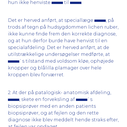
hun ikke henviste
til
.
Det er herved anført, at speciallæge
, på
trods af tegn på hudsygdommen lichen ruber,
ikke kunne finde frem den korrekte diagnose,
og at hun derfor burde have henvist til en
specialafdeling. Det er herved anført, at de
utilstrækkelige undersøgelser medførte, at
`s tilstand med voldsom kløe, ophøjede
knopper og blålilla plamager over hele
kroppen blev forværret.
2. At der på patalogisk- anatomisk afdeling,
, skete en forveksling af
`s
biopsiprøver med en anden patients
biopsiprøver, og at fejlen og den rette
diagnose ikke blev meddelt hende straks efter,
at fejlen var opdaget.