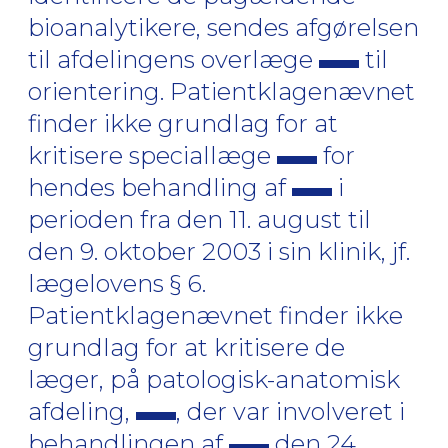
bioanalytikere, sendes afgørelsen
til afdelingens overlæge
til
orientering. Patientklagenævnet
finder ikke grundlag for at
kritisere speciallæge
for
hendes behandling af
i
perioden fra den 11. august til
den 9. oktober 2003 i sin klinik, jf.
lægelovens § 6.
Patientklagenævnet finder ikke
grundlag for at kritisere de
læger, på patologisk-anatomisk
afdeling,
, der var involveret i
behandlingen af
den 24.