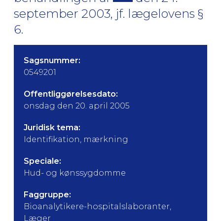
september 2003, jf. lægelovens §
6.
Sagsnummer:
0549201
Offentliggørelsesdato:
onsdag den 20. april 2005
Juridisk tema:
Identifikation, mærkning
Speciale:
Hud- og kønssygdomme
Faggruppe:
Bioanalytikere-hospitalslaboranter,
Læger