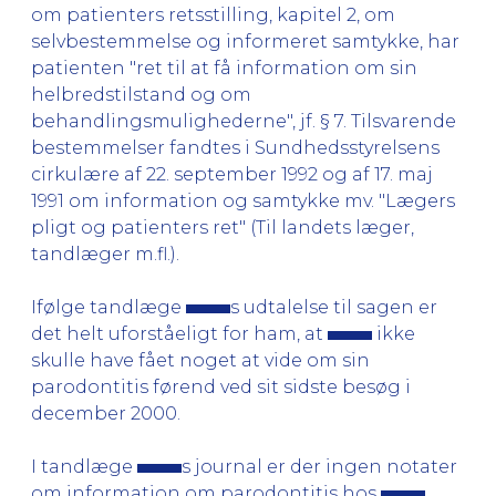
om patienters retsstilling, kapitel 2, om
selvbestemmelse og informeret samtykke, har
patienten "ret til at få information om sin
helbredstilstand og om
behandlingsmulighederne", jf. § 7. Tilsvarende
bestemmelser fandtes i Sundhedsstyrelsens
cirkulære af 22. september 1992 og af 17. maj
1991 om information og samtykke mv. "Lægers
pligt og patienters ret" (Til landets læger,
tandlæger m.fl.).
Ifølge tandlæge
s udtalelse til sagen er
det helt uforståeligt for ham, at
ikke
skulle have fået noget at vide om sin
parodontitis førend ved sit sidste besøg i
december 2000.
I tandlæge
s journal er der ingen notater
om information om parodontitis hos
.