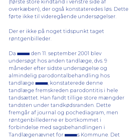
(første store kindtand i venstre side af
overkæben), der også konstateredes løs. Dette
førte ikke til videregående undersøgelser.
Der er ikke på noget tidspunkt taget
røntgenbilleder.
Da
den 11. september 2001 blev
undersøgt hos anden tandlæge, dvs. 9
måneder efter sidste undersøgelse og
almindelig parodontalbehandling hos
tandlæge
, konstaterede denne
tandlæge fremskreden parodontitis i hele
tandsættet. Han fandt tillige store mængder
tandsten under tandkødsranden. Dette
fremgår af journal og pochediagram, men
røntgenbillederne er bortkommet i
forbindelse med sagsbehandlingen i
Tandlægenævnet for
s Kommune. Det