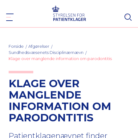
Forside
Afgørelser
Sundhedsvæsenets Disciplinærnævn
Klage over manglende information om parodontitis
KLAGE OVER
MANGLENDE
INFORMATION OM
PARODONTITIS
Patientklagenævnet finder