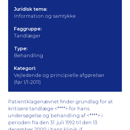
Juridisk tema:
Information og samtykke
Faggruppe:
Tandlæger
Type:
Behandling
Kategori:
Vejledende og principielle afgørelser
(før 1/1-2011)
Patientklagenævnet finder grundlag for at
kritisere tandlæge <****> for hans
undersøgelse og behandling af <****> i
perioden fra den 31. juli 1992 til den 13.
december 2000 i hans klinik, jf.