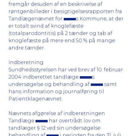
fremgår desuden af en beskrivelse af
røntgenbilleder i besigtigelsesrapporten fra
Tandlægenævnet for
s Kommune, at der
er totalt svind af knoglefæste
(totalparodontitis) på 2 tænder og tab af
knoglefæste på mere end 50 % på mange
andre tænder.
Indberetning
Sundhedsstyrelsen har ved brev af 10. februar
2004 indberettet tandlæge
s
undersøgelse og behandling af
samt
hans information og journalføring til
Patientklagenævnet.
Nævnets afgørelse af indberetningen
Tandlæge
har overtrådt lov om
tandlæger § 12 ved sin undersøgelse
behandling af
i perioden fra den 31. juli