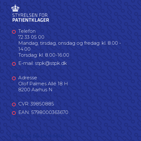
Telefon
72 33 05 00
Mandag, tirsdag, onsdag og fredag: kl. 8.00 -
14.00
Torsdag: kl. 8.00-16.00
E-mail: stpk@stpk.dk
Adresse
Olof Palmes Allé 18 H
8200 Aarhus N
CVR: 39850885
EAN: 5798000363670
Følg os på LinkedIn