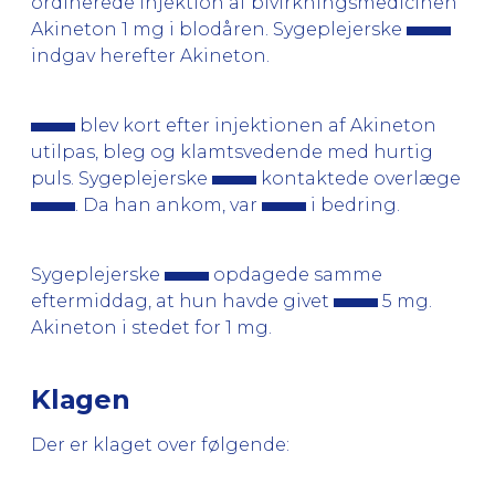
ordinerede injektion af bivirkningsmedicinen
Akineton 1 mg i blodåren. Sygeplejerske
indgav herefter Akineton.
blev kort efter injektionen af Akineton
utilpas, bleg og klamtsvedende med hurtig
puls. Sygeplejerske
kontaktede overlæge
. Da han ankom, var
i bedring.
Sygeplejerske
opdagede samme
eftermiddag, at hun havde givet
5 mg.
Akineton i stedet for 1 mg.
Klagen
Der er klaget over følgende: