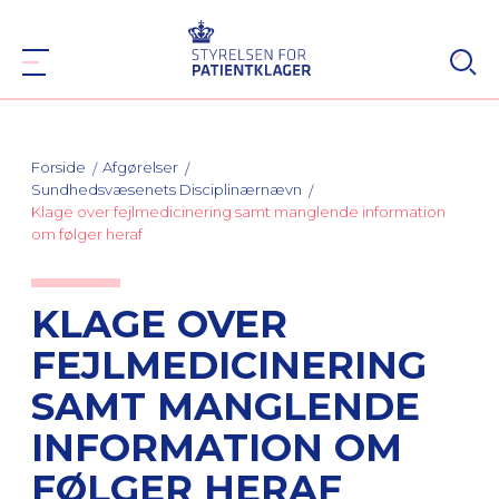
Forside
Afgørelser
Sundhedsvæsenets Disciplinærnævn
Klage over fejlmedicinering samt manglende information
om følger heraf
KLAGE OVER
FEJLMEDICINERING
SAMT MANGLENDE
INFORMATION OM
FØLGER HERAF