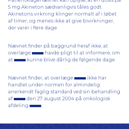
Patientklagenævnet kan oplyse, at en dosis på
5 mg Akineton sædvanligvis tåles godt.
Akinetons virkning klinger normalt af i løbet
af timer, og menes ikke at give bivirkninger,
der varer i flere dage.
Nævnet finder på baggrund heraf ikke, at
overlæge
havde pligt til at informere, om
at
kunne blive dårlig de følgende dage.
Nævnet finder, at overlæge
ikke har
handlet under normen for almindelig
anerkendt faglig standard ved sin behandling
af
den 27. august 2004 på onkologisk
afdeling
.