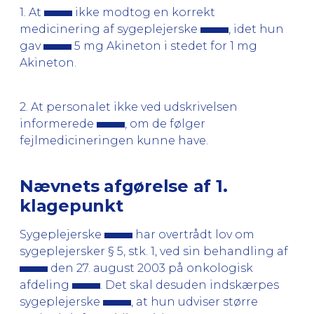
1. At
ikke modtog en korrekt
medicinering af sygeplejerske
, idet hun
gav
5 mg Akineton i stedet for 1 mg
Akineton.
2. At personalet ikke ved udskrivelsen
informerede
, om de følger
fejlmedicineringen kunne have.
Nævnets afgørelse af 1.
klagepunkt
Sygeplejerske
har overtrådt lov om
sygeplejersker § 5, stk. 1, ved sin behandling af
den 27. august 2003 på onkologisk
afdeling
. Det skal desuden indskærpes
sygeplejerske
, at hun udviser større