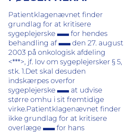
Patientklagenævnet finder
grundlag for at kritisere
sygeplejerske
for hendes
behandling af
den 27. august
2003 på onkologisk afdeling
<***>, jf. lov om sygeplejersker § 5,
stk. 1.Det skal desuden
indskærpes overfor
sygeplejerske
at udvise
større omhu i sit fremtidige
virke.Patientklagenævnet finder
ikke grundlag for at kritisere
overlæge
for hans