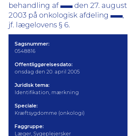
behandling af
den 27. august
2003 på onkologisk afdeling
,
jf. lægelovens § 6.
Sagsnummer:
0548816
Offentliggørelsesdato:
onsdag den 20. april 2005
Juridisk tema:
Identifikation, mærkning
Speciale:
Kræftsygdomme (onkologi)
Faggruppe:
Læger, Sygeplejersker