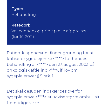
Type:
Behandling
Kategori:
Vejledende og principielle afgørelser
(før 1/1-2011)
Patientklagenævnet finder grundlag for at
kritisere sygeplejerske <****> for hendes
behandling af <****> den 27. august 2003 på
onkologisk afdeling <***>, jf. lov om
sygeplejersker § 5, stk. 1.
Det skal desuden indskærpes overfor
sygeplejerske <****> at udvise større omhu i sit
fremtidige virke.