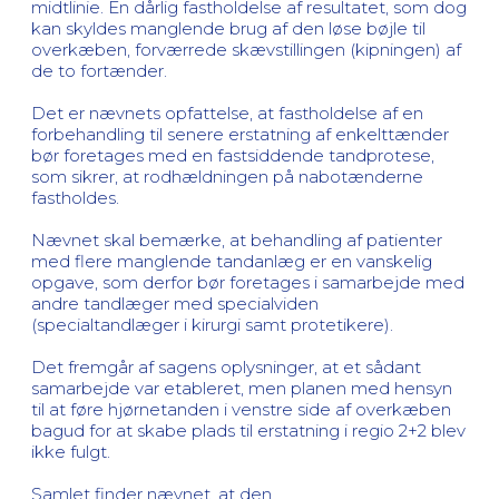
midtlinie. En dårlig fastholdelse af resultatet, som dog
kan skyldes manglende brug af den løse bøjle til
overkæben, forværrede skævstillingen (kipningen) af
de to fortænder.
Det er nævnets opfattelse, at fastholdelse af en
forbehandling til senere erstatning af enkelttænder
bør foretages med en fastsiddende tandprotese,
som sikrer, at rodhældningen på nabotænderne
fastholdes.
Nævnet skal bemærke, at behandling af patienter
med flere manglende tandanlæg er en vanskelig
opgave, som derfor bør foretages i samarbejde med
andre tandlæger med specialviden
(specialtandlæger i kirurgi samt protetikere).
Det fremgår af sagens oplysninger, at et sådant
samarbejde var etableret, men planen med hensyn
til at føre hjørnetanden i venstre side af overkæben
bagud for at skabe plads til erstatning i regio 2+2 blev
ikke fulgt.
Samlet finder nævnet, at den