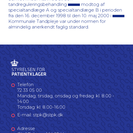
tandreguleringsbehandling
modtog af
specialtandlæge A og specialtandlæge B i perioden
fra den 16. december 1998 til den 10. maj 2000 i
Kommunale Tandpleje var under normen for
almindelig anerkendt faglig standard.
Telefon
72 33 05 00
Mandag, tirsdag, onsdag og fredag: kl. 8.00 -
14.00
Torsdag: kl. 8.00-16.00
E-mail: stpk@stpk.dk
Adresse