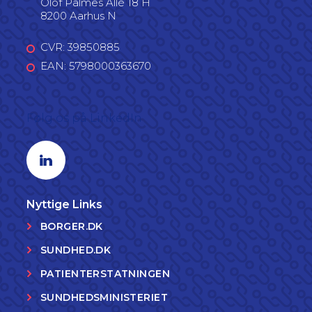
Olof Palmes Allé 18 H
8200 Aarhus N
CVR: 39850885
EAN: 5798000363670
Følg os på LinkedIn
Linkedin profil
Nyttige Links
BORGER.DK
SUNDHED.DK
PATIENTERSTATNINGEN
SUNDHEDSMINISTERIET