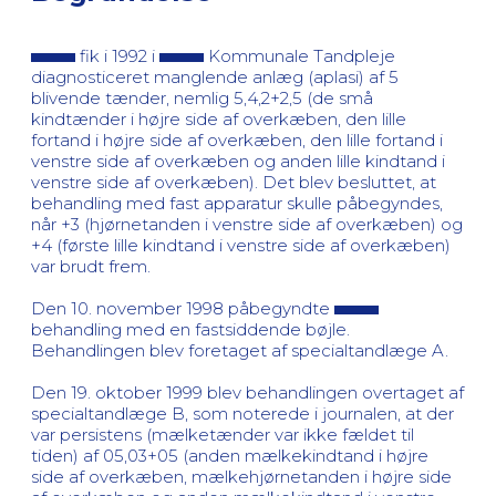
fik i 1992 i
Kommunale Tandpleje
diagnosticeret manglende anlæg (aplasi) af 5
blivende tænder, nemlig 5,4,2+2,5 (de små
kindtænder i højre side af overkæben, den lille
fortand i højre side af overkæben, den lille fortand i
venstre side af overkæben og anden lille kindtand i
venstre side af overkæben). Det blev besluttet, at
behandling med fast apparatur skulle påbegyndes,
når +3 (hjørnetanden i venstre side af overkæben) og
+4 (første lille kindtand i venstre side af overkæben)
var brudt frem.
Den 10. november 1998 påbegyndte
behandling med en fastsiddende bøjle.
Behandlingen blev foretaget af specialtandlæge A.
Den 19. oktober 1999 blev behandlingen overtaget af
specialtandlæge B, som noterede i journalen, at der
var persistens (mælketænder var ikke fældet til
tiden) af 05,03+05 (anden mælkekindtand i højre
side af overkæben, mælkehjørnetanden i højre side