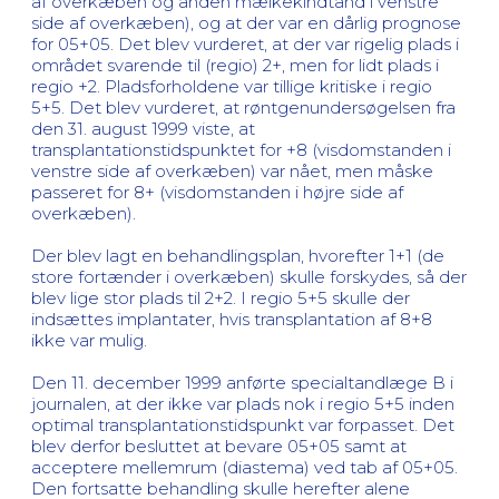
af overkæben og anden mælkekindtand i venstre
side af overkæben), og at der var en dårlig prognose
for 05+05. Det blev vurderet, at der var rigelig plads i
området svarende til (regio) 2+, men for lidt plads i
regio +2. Pladsforholdene var tillige kritiske i regio
5+5. Det blev vurderet, at røntgenundersøgelsen fra
den 31. august 1999 viste, at
transplantationstidspunktet for +8 (visdomstanden i
venstre side af overkæben) var nået, men måske
passeret for 8+ (visdomstanden i højre side af
overkæben).
Der blev lagt en behandlingsplan, hvorefter 1+1 (de
store fortænder i overkæben) skulle forskydes, så der
blev lige stor plads til 2+2. I regio 5+5 skulle der
indsættes implantater, hvis transplantation af 8+8
ikke var mulig.
Den 11. december 1999 anførte specialtandlæge B i
journalen, at der ikke var plads nok i regio 5+5 inden
optimal transplantationstidspunkt var forpasset. Det
blev derfor besluttet at bevare 05+05 samt at
acceptere mellemrum (diastema) ved tab af 05+05.
Den fortsatte behandling skulle herefter alene