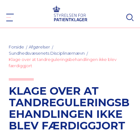
Forside
Afgørelser
Sundhedsvæsenets Disciplinærnævn
Klage over at tandreguleringsbehandlingen ikke blev
færdiggjort
KLAGE OVER AT
TANDREGULERINGSB
EHANDLINGEN IKKE
BLEV FÆRDIGGJORT