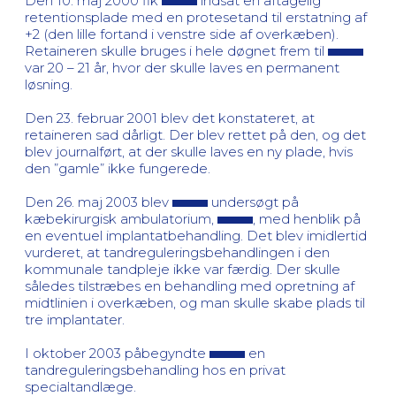
Den 10. maj 2000 fik
indsat en aftagelig
retentionsplade med en protesetand til erstatning af
+2 (den lille fortand i venstre side af overkæben).
Retaineren skulle bruges i hele døgnet frem til
var 20 – 21 år, hvor der skulle laves en permanent
løsning.
Den 23. februar 2001 blev det konstateret, at
retaineren sad dårligt. Der blev rettet på den, og det
blev journalført, at der skulle laves en ny plade, hvis
den ”gamle” ikke fungerede.
Den 26. maj 2003 blev
undersøgt på
kæbekirurgisk ambulatorium,
, med henblik på
en eventuel implantatbehandling. Det blev imidlertid
vurderet, at tandreguleringsbehandlingen i den
kommunale tandpleje ikke var færdig. Der skulle
således tilstræbes en behandling med opretning af
midtlinien i overkæben, og man skulle skabe plads til
tre implantater.
I oktober 2003 påbegyndte
en
tandreguleringsbehandling hos en privat
specialtandlæge.