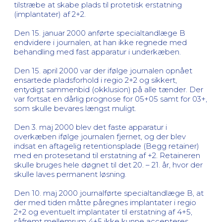
tilstræbe at skabe plads til protetisk erstatning
(implantater) af 2+2.
Den 15. januar 2000 anførte specialtandlæge B
endvidere i journalen, at han ikke regnede med
behandling med fast apparatur i underkæben.
Den 15. april 2000 var der ifølge journalen opnået
ensartede pladsforhold i regio 2+2 og sikkert,
entydigt sammenbid (okklusion) på alle tænder. Der
var fortsat en dårlig prognose for 05+05 samt for 03+,
som skulle bevares længst muligt.
Den 3. maj 2000 blev det faste apparatur i
overkæben ifølge journalen fjernet, og der blev
indsat en aftagelig retentionsplade (Begg retainer)
med en protesetand til erstatning af +2. Retaineren
skulle bruges hele døgnet til det 20. – 21. år, hvor der
skulle laves permanent løsning.
Den 10. maj 2000 journalførte specialtandlæge B, at
der med tiden måtte påregnes implantater i regio
2+2 og eventuelt implantater til erstatning af 4+5,
såfremt mellemrum 4+5 ikke kunne accepteres.