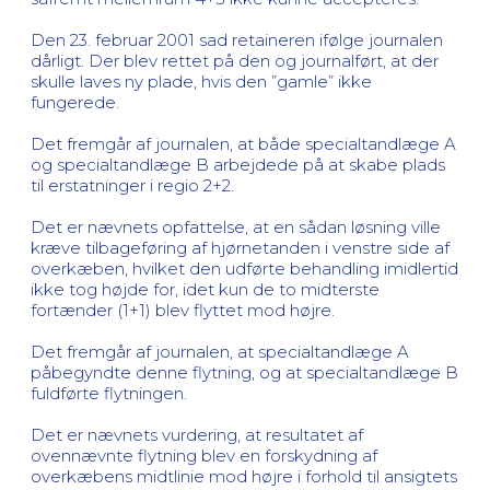
Den 23. februar 2001 sad retaineren ifølge journalen
dårligt. Der blev rettet på den og journalført, at der
skulle laves ny plade, hvis den ”gamle” ikke
fungerede.
Det fremgår af journalen, at både specialtandlæge A
og specialtandlæge B arbejdede på at skabe plads
til erstatninger i regio 2+2.
Det er nævnets opfattelse, at en sådan løsning ville
kræve tilbageføring af hjørnetanden i venstre side af
overkæben, hvilket den udførte behandling imidlertid
ikke tog højde for, idet kun de to midterste
fortænder (1+1) blev flyttet mod højre.
Det fremgår af journalen, at specialtandlæge A
påbegyndte denne flytning, og at specialtandlæge B
fuldførte flytningen.
Det er nævnets vurdering, at resultatet af
ovennævnte flytning blev en forskydning af
overkæbens midtlinie mod højre i forhold til ansigtets